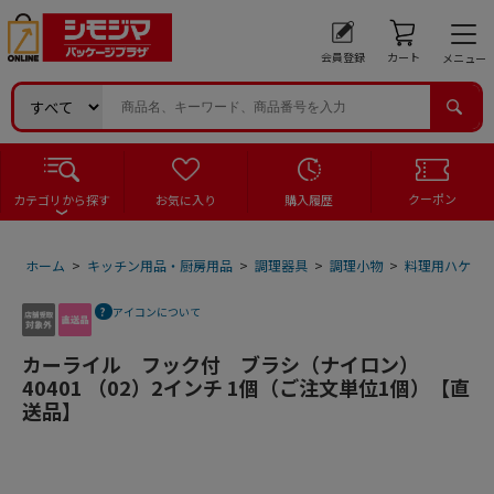
会員登録
カート
メニュー
クーポン
カテゴリから探す
お気に入り
購入履歴
ホーム
>
キッチン用品・厨房用品
>
調理器具
>
調理小物
>
料理用ハケ
>
アイコンについて
カーライル フック付 ブラシ（ナイロン）
40401 （02）2インチ 1個（ご注文単位1個）【直
送品】