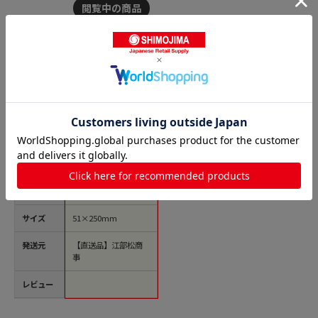
商品名
カーライル フック
付 ブラシ（ナイロ
ン）40401 （02）2イ
ンチ 1個（ご注文単位
1個）【直送品】
価格(税
￥2,970
込)
サイズ
51×250mm
発送元
【直送品】江部松商
事
レビュー