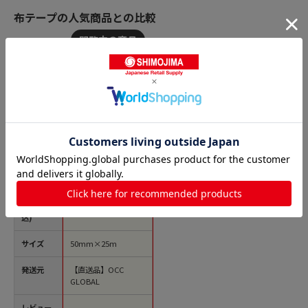
布テープの人気商品との比較
商品名
OCC GLOBAL 梱包用
布粘着テープ 軽量タ
イプ 50mm×25m 茶
OC-101 1巻（ご注文
単位30巻）【直送
価格(税
￥209
品】
込)
サイズ
50mm×25m
発送元
【直送品】OCC
GLOBAL
レビュー