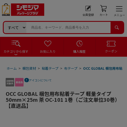
会員登録
カート
メニュー
クーポン
カテゴリから探す
お気に入り
購入履歴
ホーム
>
梱包資材
>
粘着テープ
>
布テープ
>
OCC GLOBAL 梱包用布粘
アイコンについて
OCC GLOBAL 梱包用布粘着テープ 軽量タイプ
50mm×25m 茶 OC-101 1巻（ご注文単位30巻）
【直送品】