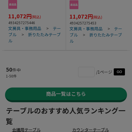
11,072
円
11,072
円
(税込)
(税込)
4934257275446
4934257275453
文房具・事務用品
>
テー
文房具・事務用品
>
テー
ブル
>
折りたたみテーブ
ブル
>
折りたたみテーブ
ル
ル
50
件中
/1ページ
GO
1
-
50
件
商品一覧はこちら
テーブルのおすすめ人気ランキング一
覧
会議用テーブル
カウンターテーブル