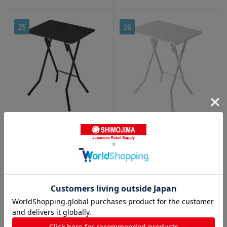
25
26
ホームスタイリング タッチ
ホームスタイリング タッチ
フォールディングテーブル S
フォールディングテーブル S
幅560×奥行420mm ブラッ
幅560×奥行420mm ホワイ
ク 1台（ご注文単位1台）
ト 1台（ご注文単位1台）
【直送品】
【直送品】
折りたたみテーブル
折りたたみテーブル
4,439
円
4,439
円
(税込)
(税込)
2501700151972
2501700151989
文房具・事務用品
>
テー
文房具・事務用品
>
テー