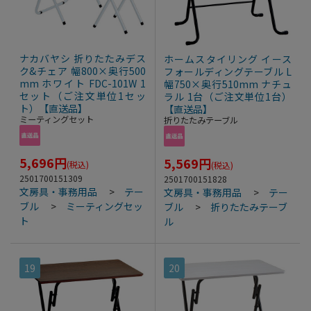
ナカバヤシ 折りたたみデス
ホームスタイリング イース
ク&チェア 幅800×奥行500
フォールディングテーブル L
mm ホワイト FDC-101W 1
幅750×奥行510mm ナチュ
セット（ご注文単位1セッ
ラル 1台（ご注文単位1台）
ト）【直送品】
【直送品】
ミーティングセット
折りたたみテーブル
5,696
円
5,569
円
(税込)
(税込)
2501700151309
2501700151828
文房具・事務用品
>
テー
文房具・事務用品
>
テー
ブル
>
ミーティングセッ
ブル
>
折りたたみテーブ
ト
ル
19
20