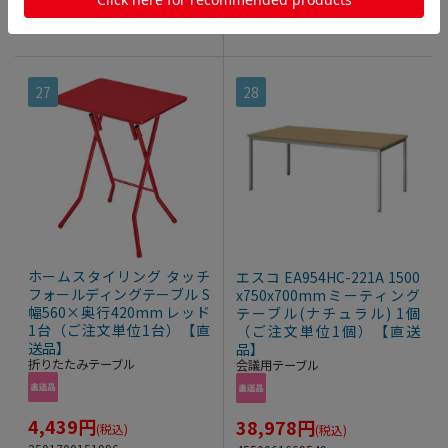
ブル
>
折りたたみテーブ
ブル
>
折りたたみテーブ
ル
ル
27
28
ホームスタイリング タッチ
エスコ EA954HC-221A 1500
フォールディングテーブル S
x750x700mmミーティング
幅560×奥行420mm レッド
テーブル(ナチュラル) 1個
1台（ご注文単位1台）【直
（ご注文単位1個）【直送
送品】
品】
折りたたみテーブル
会議用テーブル
4,439
円
38,978
円
(税込)
(税込)