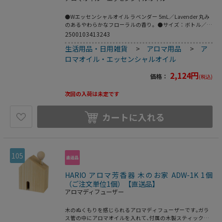
●Wエッセンシャルオイル ラベンダー 5mL／Lavender 丸み
のあるやわらかなフローラルの香り。●サイズ：ボトル／
Φ22×H55mm、箱／W30×D30×H75mm●材質：ボトル／
2500103413243
ガラス、キャップ・ドロッパー／プラ●おすすめブレンド：
生活用品・日用雑貨
>
アロマ用品
>
ア
オレンジスイート、フランキンセンス、ゼラニウム●こちら
の商品は事業者様向け商品です。●こちらの商品は取寄せ商
ロマオイル・エッセンシャルオイル
品となり納期が長期間かかる可能性がございます。また、ご
発注後のキャンセルは対応いたしかねますので予めご了承く
2,124
円
価格：
(税込)
ださい。
次回の入荷は未定です
カートに入れる
105
HARIO アロマ芳香器 木のお家 ADW-1K 1個
（ご注文単位1個）【直送品】
アロマディフューザー
木のぬくもりを感じられるアロマディフューザーです｡ガラ
ス管の中にアロマオイルを入れて､付属の木製スティックを