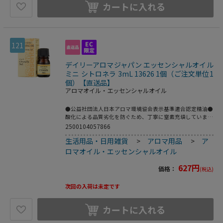
カートに入れる
121
デイリーアロマジャパン エッセンシャルオイル
ミニ シトロネラ 3mL 13626 1個（ご注文単位1
個）【直送品】
アロマオイル・エッセンシャルオイル
●公益社団法人日本アロマ環境協会表示基準適合認定精油●
酸化による品質劣化を防ぐため、丁寧に窒素充填していま
す。●量：3mL●成分：エッセンシャルオイル（精油）●香
2500104057866
りの説明：レモンのような爽やかでフレッシュな香り●学
生活用品・日用雑貨
>
アロマ用品
>
ア
名：Cymbopogon winterianus●科名：イネ科●原産国：
インド（※原産地は予告無く、変更となる場合がありま
ロマオイル・エッセンシャルオイル
す。）●抽出部位／抽出方法：葉／水蒸気蒸留法●こちらの
商品は事業者様向け商品です。●こちらの商品は取寄せ商品
627
円
価格：
(税込)
となり納期が長期間かかる可能性がございます。また、ご発
注後のキャンセルは対応いたしかねますので予めご了承くだ
次回の入荷は未定です
さい。
カートに入れる