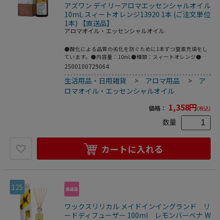
アズワン デイリーアロマエッセンシャルオイル
10mL スィートオレンジ13920 1本 (ご注文単位
1本) 【直送品】
アロマオイル・エッセンシャルオイル
●酸化による品質の劣化を防ぐために1本ずつ窒素充填をし
ています。●内容量：10mL●種類：スィートオレンジ●※
社団法人日本アロマ環境協会（AEAJ）表示基準適合認定精
2500100729064
油です。●型番：13920●こちらの商品は事業者様向け商品
生活用品・日用雑貨
>
アロマ用品
>
ア
です。
ロマオイル・エッセンシャルオイル
1,358
円
価格：
(税込)
数量
カートに入れる
125
ワックスリリカル メイドインイングランド リ
ードディフューザー 100ml レモンバーベナ W