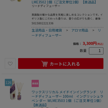
LME3502 1個（ご注文単位1個）【直送品】
リードディフューザー
英国製の確かな品質を気軽に楽しめるコレクションです。イ
ギリス製にこだわった香りは、香りの広がりも良く、最後ま
でお楽しみいただけます。レモンのような香りのハーブ、レ
5015802221336
モンバーベナ。柑橘系のスッキリとした香りが爽やかです。
生活用品・日用雑貨
>
アロマ用品
>
リ
リードディフューザーの香りが弱く感じられる様になった時
には、スティックを上下入れ替えしていただくと香りが広が
ードディフューザー
ります。●芳香期間：約8週間
3,300
円
価格：
(税込)
数量
カートに入れる
126
ワックスリリカル メイドインイングランド リ
ードディフューザー 100ml イングリッシュラ
ベンダー WLME3503 1個（ご注文単位1個）
【直送品】