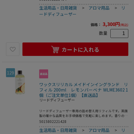
なフレッシュリネンの香りは、清潔感がありどんなお部屋に
生活用品・日用雑貨
>
アロマ用品
>
リ
も合わせやすい人気の香りです。リードディフューザーの香
りが弱く感じられる様になった時には、スティックを上下入
ードディフューザー
れ替えしていただくと香りが広がります。●芳香期間：約8
週間
3,300
円
価格：
(税込)
数量
カートに入れる
129
ワックスリリカル メイドインイングランド リ
フィル 200ml レモンバーベナ WLME3602 1
個（ご注文単位1個）【直送品】
リードディフューザー
リードディフューザー専用の詰め替え用リフィルです。英国
製の確かな品質をお手頃価格で気軽に楽しめます。香りの広
がりも良く、最後までお楽しみいただけます。レモンのよう
5015802221428
な香りのハーブ、レモンバーベナ。柑橘系のスッキリとした
生活用品・日用雑貨
>
アロマ用品
>
リ
香りが爽やかです。●芳香期間：約16週間