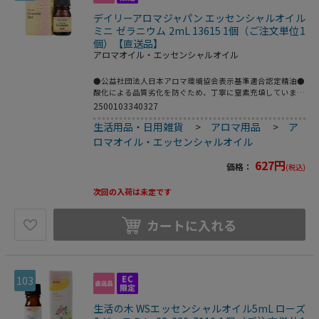
デイリーアロマジャパン エッセンシャルオイル
ミニ ゼラニウム 2mL 13615 1個（ご注文単位1
個）【直送品】
アロマオイル・エッセンシャルオイル
●公益社団法人日本アロマ環境協会表示基準適合認定精油●
酸化による品質劣化を防ぐため、丁寧に窒素充填していま
す。●量：2mL●成分：エッセンシャルオイル（精油）●香
2500103340327
りの説明：バラに似てフローラルでグリーン調の香り●学
生活用品・日用雑貨
>
アロマ用品
>
ア
名：Pelargonium graveolens●科名：フウロソウ科●原産
国：エジプト（※原産地は予告無く、変更となる場合があり
ロマオイル・エッセンシャルオイル
ます。）●抽出部位／抽出方法：小枝・葉／水蒸気蒸留法●
こちらの商品は事業者様向け商品です。●こちらの商品は取
627
円
価格：
(税込)
寄せ商品となり納期が長期間かかる可能性がございます。ま
た、ご発注後のキャンセルは対応いたしかねますので予めご
次回の入荷は未定です
了承ください。
カートに入れる
103
生活の木 WSエッセンシャルオイル5mL ローズ