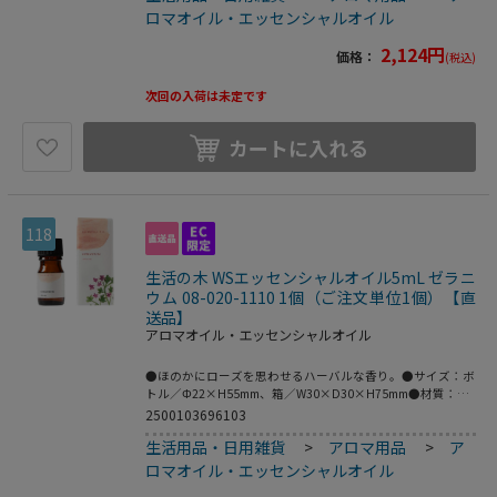
かかる可能性がございます。また、ご発注後のキャンセルは
ロマオイル・エッセンシャルオイル
対応いたしかねますので予めご了承ください。
2,124
円
価格：
(税込)
次回の入荷は未定です
カートに入れる
118
生活の木 WSエッセンシャルオイル5mL ゼラニ
ウム 08-020-1110 1個（ご注文単位1個）【直
送品】
アロマオイル・エッセンシャルオイル
●ほのかにローズを思わせるハーバルな香り。●サイズ：ボ
トル／Φ22×H55mm、箱／W30×D30×H75mm●材質：ボ
トル／ガラス、キャップ・ドロッパー／プラ●おすすめブレ
2500103696103
ンド：ラベンダー、イランイラン●こちらの商品は事業者様
生活用品・日用雑貨
>
アロマ用品
>
ア
向け商品です。●こちらの商品は取寄せ商品となり納期が長
期間かかる可能性がございます。また、ご発注後のキャンセ
ロマオイル・エッセンシャルオイル
ルは対応いたしかねますので予めご了承ください。