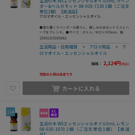
生活の木 WSエッセンシャルオイル5mL ラベン
ダー&ベルガモット 08-020-7130 1個（ご注文
単位1個）【直送品】
アロマオイル・エッセンシャルオイル
●落ち着くラベンダーの香りに、親しみのあるシトラスとハ
ーブをブレンド。●サイズ：ボトル／Φ22×H55mm、箱／
W30×D30×H75mm●材質：ボトル／ガラス、キャップ・
2500103505061
ドロッパー／プラ●こちらの商品は事業者様向け商品です。
生活用品・日用雑貨
>
アロマ用品
>
ア
●こちらの商品は取寄せ商品となり納期が長期間かかる可能
性がございます。また、ご発注後のキャンセルは対応いたし
ロマオイル・エッセンシャルオイル
かねますので予めご了承ください。
2,124
円
価格：
(税込)
次回の入荷は未定です
カートに入れる
114
生活の木 WSエッセンシャルオイル5mL レモン
08-020-1070 1個（ご注文単位1個）【直送
品】