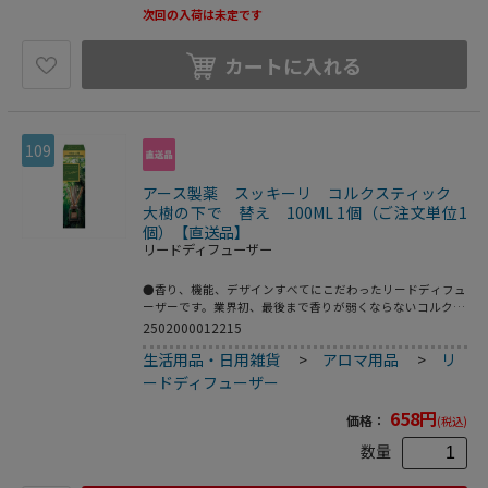
次回の入荷は未定です
カートに入れる
109
アース製薬 スッキーリ コルクスティック
大樹の下で 替え 100ML 1個（ご注文単位1
個）【直送品】
リードディフューザー
●香り、機能、デザインすべてにこだわったリードディフュ
ーザーです。業界初、最後まで香りが弱くならないコルクス
ティック採用。心を穏やかにしてくれる、ハーバルウッディ
2502000012215
調の香りです。●香料、溶剤
生活用品・日用雑貨
>
アロマ用品
>
リ
ードディフューザー
658
円
価格：
(税込)
数量