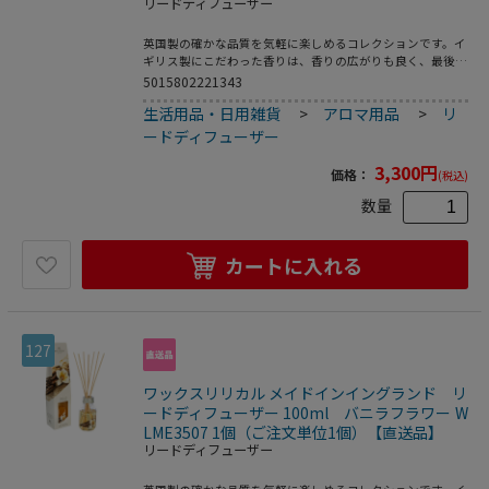
リードディフューザー
英国製の確かな品質を気軽に楽しめるコレクションです。イ
ギリス製にこだわった香りは、香りの広がりも良く、最後ま
でお楽しみいただけます。ラベンダーにフレッシュなユーカ
5015802221343
リの香りがプラスされ、パチョリとトンカもほのかに香るス
生活用品・日用雑貨
>
アロマ用品
>
リ
ッキリとしたブレンドです。リードディフューザーの香りが
弱く感じられる様になった時には、スティックを上下入れ替
ードディフューザー
えしていただくと香りが広がります。●芳香期間：約8週間
3,300
円
価格：
(税込)
数量
カートに入れる
127
ワックスリリカル メイドインイングランド リ
ードディフューザー 100ml バニラフラワー W
LME3507 1個（ご注文単位1個）【直送品】
リードディフューザー