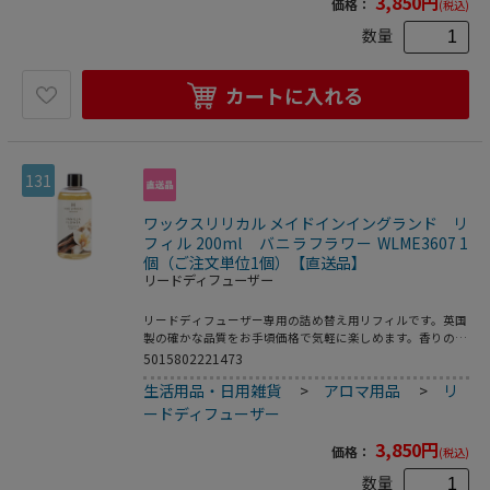
3,850
円
価格：
(税込)
数量
カートに入れる
131
ワックスリリカル メイドインイングランド リ
フィル 200ml バニラフラワー WLME3607 1
個（ご注文単位1個）【直送品】
リードディフューザー
リードディフューザー専用の詰め替え用リフィルです。英国
製の確かな品質をお手頃価格で気軽に楽しめます。香りの広
がりも良く、最後までお楽しみいただけます。甘いバニラ
5015802221473
に、アーモンドやクリーミーキャンディーをミックスした香
生活用品・日用雑貨
>
アロマ用品
>
リ
りが、豊かな気分にしてくれる香りです。●芳香期間：約16
週間
ードディフューザー
3,850
円
価格：
(税込)
数量