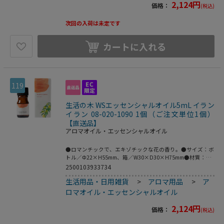
2,124
円
価格：
(税込)
次回の入荷は未定です
カートに入れる
119
生活の木 WSエッセンシャルオイル5mL イラン
イラン 08-020-1090 1個（ご注文単位1個）
【直送品】
アロマオイル・エッセンシャルオイル
●ロマンチックで、エキゾチックな花の香り。●サイズ：ボ
トル／Φ22×H55mm、箱／W30×D30×H75mm●材質：ボ
トル／ガラス、キャップ・ドロッパー／プラ●おすすめブレ
2500103933734
ンド：オレンジスイート、ゼラニウム●こちらの商品は事業
生活用品・日用雑貨
>
アロマ用品
>
ア
者様向け商品です。●こちらの商品は取寄せ商品となり納期
が長期間かかる可能性がございます。また、ご発注後のキャ
ロマオイル・エッセンシャルオイル
ンセルは対応いたしかねますので予めご了承ください。
2,124
円
価格：
(税込)