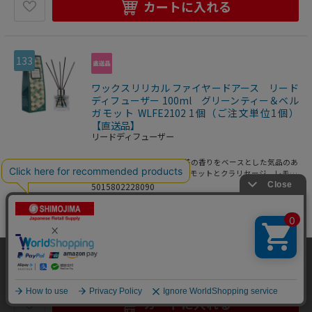
カートに入れる
133
ワックスリリカル ファイヤードアース リード
ディフューザー 100ml グリーンティー＆ベル
ガモット WLFE2102 1個（ご注文単位1個）
【直送品】
リードディフューザー
イギリスが誇る伝統的なお茶の香りをベースとした気品のあ
るフレグランスです。ベルガモットとクラリセージ、レモン
エッセンシャルオイルの香りがサンダルウッドとムスクのベ
5015802228090
ースに寄り添います。柑橘を練り込んだ奥深いベースにグリ
生活用品・日用雑貨
>
アロマ用品
>
リ
ーンティーとホワイトリリーがブレンドされた爽やかな香
り。エッセンシャルオイル配合。リードディフューザーの香
ードディフューザー
りが弱く感じられる様になった時には、スティックを上下入
れ替えしていただくと香りが広がります。●芳香期間：約8
4,730
円
価格：
(税込)
週間
当サイトはクッキー（Cookie）を使用しています。Cookieの使用に同意いた
数量
だける場合は「OK」をクリックしてください。
OK
カートに入れる