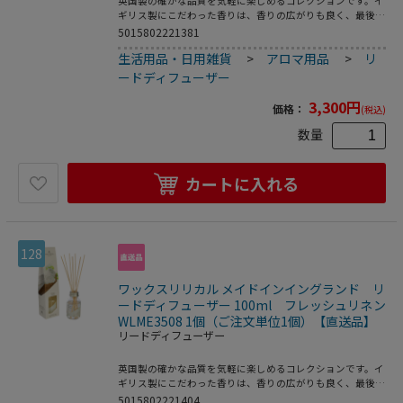
英国製の確かな品質を気軽に楽しめるコレクションです。イ
ギリス製にこだわった香りは、香りの広がりも良く、最後ま
でお楽しみいただけます。甘いバニラに、アーモンドやクリ
5015802221381
ーミーキャンディーをミックスした香りが、豊かな気分にし
生活用品・日用雑貨
>
アロマ用品
>
リ
てくれる香りです。リードディフューザーの香りが弱く感じ
られる様になった時には、スティックを上下入れ替えしてい
ードディフューザー
ただくと香りが広がります。●芳香期間：約8週間
3,300
円
価格：
(税込)
数量
カートに入れる
128
ワックスリリカル メイドインイングランド リ
ードディフューザー 100ml フレッシュリネン
WLME3508 1個（ご注文単位1個）【直送品】
リードディフューザー
英国製の確かな品質を気軽に楽しめるコレクションです。イ
ギリス製にこだわった香りは、香りの広がりも良く、最後ま
でお楽しみいただけます。洗い立てのリネンのような爽やか
5015802221404