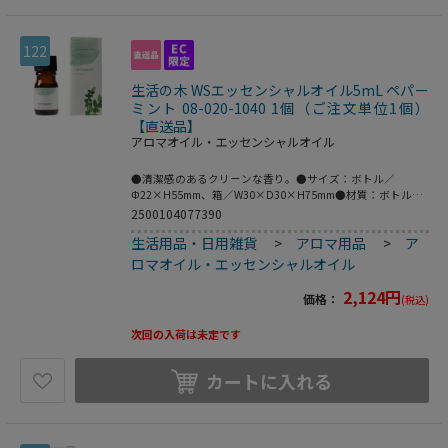
122
生活の木 WSエッセンシャルオイル5mL ペパー
ミント 08-020-1040 1個（ご注文単位1個）
【直送品】
アロマオイル・エッセンシャルオイル
●清潔感のあるクリーンな香り。●サイズ：ボトル／
Φ22×H55mm、箱／W30×D30×H75mm●材質：ボトル／
ガラス、キャップ・ドロッパー／プラ●おすすめブレンド：
2500104077390
ティートゥリー、レモングラス●こちらの商品は事業者様向
生活用品・日用雑貨
>
アロマ用品
>
ア
け商品です。●こちらの商品は取寄せ商品となり納期が長期
間かかる可能性がございます。また、ご発注後のキャンセル
ロマオイル・エッセンシャルオイル
は対応いたしかねますので予めご了承ください。
2,124
円
価格：
(税込)
次回の入荷は未定です
カートに入れる