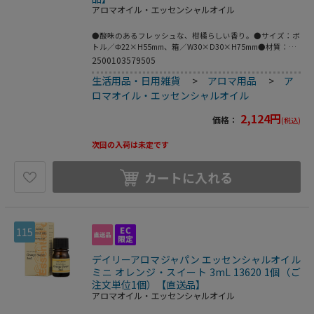
アロマオイル・エッセンシャルオイル
●酸味のあるフレッシュな、柑橘らしい香り。●サイズ：ボ
トル／Φ22×H55mm、箱／W30×D30×H75mm●材質：ボ
トル／ガラス、キャップ・ドロッパー／プラ●おすすめブレ
2500103579505
ンド：ローズマリー、ベルガモット●こちらの商品は事業者
生活用品・日用雑貨
>
アロマ用品
>
ア
様向け商品です。●こちらの商品は取寄せ商品となり納期が
長期間かかる可能性がございます。また、ご発注後のキャン
ロマオイル・エッセンシャルオイル
セルは対応いたしかねますので予めご了承ください。
2,124
円
価格：
(税込)
次回の入荷は未定です
カートに入れる
115
デイリーアロマジャパン エッセンシャルオイル
ミニ オレンジ・スイート 3mL 13620 1個（ご
注文単位1個）【直送品】
アロマオイル・エッセンシャルオイル