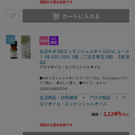
次回の入荷は未定です
カートに入れる
120
生活の木 WSエッセンシャルオイル5mL ユーカ
リ 08-020-1050 1個（ご注文単位1個）【直送
品】
アロマオイル・エッセンシャルオイル
●Wエッセンシャルオイル ユーカリ 5mL／EucaLyptus クリ
アで鋭い、清々しい香り。●サイズ：ボトル／
Φ22×H55mm、箱／W30×D30×H75mm●材質：ボトル／
2500104054704
ガラス、キャップ・ドロッパー／プラ●おすすめブレンド：
生活用品・日用雑貨
>
アロマ用品
>
ア
グレープフルーツ、ライム●こちらの商品は事業者様向け商
品です。●こちらの商品は取寄せ商品となり納期が長期間か
ロマオイル・エッセンシャルオイル
かる可能性がございます。また、ご発注後のキャンセルは対
応いたしかねますので予めご了承ください。
2,124
円
価格：
(税込)
次回の入荷は未定です