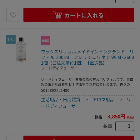
カートに入れる
132
ワックスリリカル メイドインイングランド リ
フィル 200ml フレッシュリネン WLME3608
1個（ご注文単位1個）【直送品】
リードディフューザー
リードディフューザー専用の詰め替え用リフィルです。英国
製の確かな品質をお手頃価格で気軽に楽しめます。香りの広
がりも良く、最後までお楽しみいただけます。洗い立てのリ
5015802221480
ネンのような爽やかなフレッシュリネンの香りは、清潔感が
生活用品・日用雑貨
>
アロマ用品
>
リ
ありどんなお部屋にも合わせやすい人気の香りです。●芳香
期間：約16週間
ードディフューザー
3,850
円
価格：
(税込)
数量