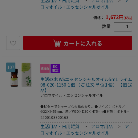
生活用品・日用雑貨
>
アロマ用品
>
ア
ロマオイル・エッセンシャルオイル
1,672
円
価格：
(税込)
数量
カートに入れる
107
生活の木 WSエッセンシャルオイル5mL ライム
08-020-1150 1個（ご注文単位1個）【直送
品】
アロマオイル・エッセンシャルオイル
●ビターでシャープな柑橘の香り。●サイズ：ボトル／
Φ22×H55mm、箱／W30×D30×H75mm●材質：ボトル／
ガラス、キャップ・ドロッパー／プラ●おすすめブレンド：
2500103900163
ペパーミント、ジュニパー●こちらの商品は事業者様向け商
生活用品・日用雑貨
>
アロマ用品
>
ア
品です。●こちらの商品は取寄せ商品となり納期が長期間か
かる可能性がございます。また、ご発注後のキャンセルは対
ロマオイル・エッセンシャルオイル
応いたしかねますので予めご了承ください。