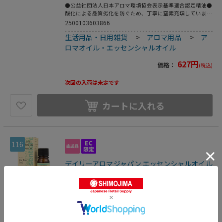
●公益社団法人日本アロマ環境協会表示基準適合認定精油●
酸化による品質劣化を防ぐため、丁寧に窒素充填していま
す。●量：3mL●成分：エッセンシャルオイル（精油）●香
2500103603866
りの説明：爽やかで甘く搾りたてのジュースのような香り●
生活用品・日用雑貨
>
アロマ用品
>
ア
学名：Citrus sinensis●科名：ミカン科●原産国：アメリ
カ（※原産地は予告無く、変更となる場合があります。）●
ロマオイル・エッセンシャルオイル
抽出部位／抽出方法：果皮／圧搾法●こちらの商品は事業者
様向け商品です。●こちらの商品は取寄せ商品となり納期が
627
円
価格：
(税込)
長期間かかる可能性がございます。また、ご発注後のキャン
セルは対応いたしかねますので予めご了承ください。
次回の入荷は未定です
カートに入れる
116
デイリーアロマジャパン エッセンシャルオイル
ミニ ティートリー 3mL 13640 1個（ご注文単
位1個）【直送品】
アロマオイル・エッセンシャルオイル
●公益社団法人日本アロマ環境協会表示基準適合認定精油●
酸化による品質劣化を防ぐため、丁寧に窒素充填していま