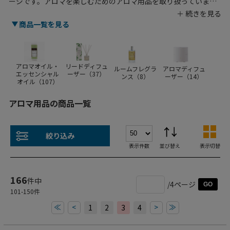
ージです。アロマを楽しむためのアロマ用品を取り扱っていま
す。こちらではアロマオイル・エッセンシャルオイルやリードデ
ィフューザー、ルームフレグランスなど、豊富なラインナップを
商品一覧を見る
揃えています。人気のラベンダーの香りや、インテリアとしても
おすすめのおしゃれな容器のリードディフューザーなど幅広い商
品を取り揃えています。お気に入りの香りを見つけて、リラック
スしたひとときをお過ごしください。店舗運営などで活躍する業
アロマオイル・
リードディフュ
ルームフレグラ
アロマディフュ
エッセンシャル
ーザー（
37
）
務用のアロマ用品をお探しならシモジマへ。安くて高品質な商品
ンス（
8
）
ーザー（
14
）
オイル（
107
）
をご用意しています。
アロマ用品の商品一覧
絞り込み
表示件数
並び替え
表示切替
166
件中
/4ページ
GO
101
-
150
件
≪
<
>
≫
1
2
3
4