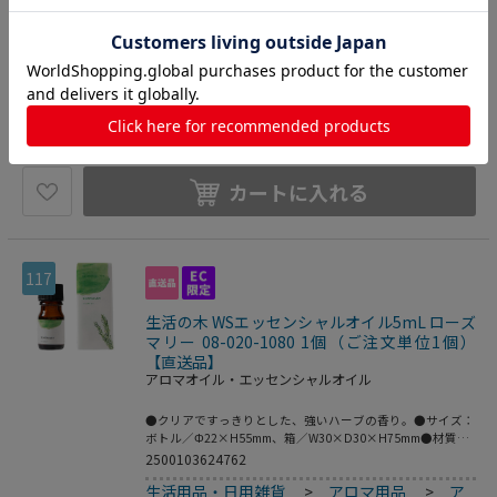
す。●量：3mL●成分：エッセンシャルオイル（精油）●香
2500103606744
りの説明：清潔感の漂うクリアでグリーン調の香り●学名：
生活用品・日用雑貨
>
アロマ用品
>
ア
Melaleuca altenifolia●科名：フトモモ科●原産国：オー
ストラリア（※原産地は予告無く、変更となる場合がありま
ロマオイル・エッセンシャルオイル
す。）●抽出部位／抽出方法：葉／水蒸気蒸留法●こちらの
商品は事業者様向け商品です。●こちらの商品は取寄せ商品
627
円
価格：
(税込)
となり納期が長期間かかる可能性がございます。また、ご発
注後のキャンセルは対応いたしかねますので予めご了承くだ
次回の入荷は未定です
さい。
カートに入れる
117
生活の木 WSエッセンシャルオイル5mL ローズ
マリー 08-020-1080 1個（ご注文単位1個）
【直送品】
アロマオイル・エッセンシャルオイル
●クリアですっきりとした、強いハーブの香り。●サイズ：
ボトル／Φ22×H55mm、箱／W30×D30×H75mm●材質：
ボトル／ガラス、キャップ・ドロッパー／プラ●おすすめブ
2500103624762
レンド：レモン、ジュニパー●こちらの商品は事業者様向け
生活用品・日用雑貨
>
アロマ用品
>
ア
商品です。●こちらの商品は取寄せ商品となり納期が長期間