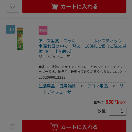
カートに入れる
110
アース製薬 スッキーリ コルクスティック
木漏れ日の中で 替え 100ML 1個（ご注文単
位1個）【直送品】
リードディフューザー
●香り、機能、デザインすべてにこだわったリードディフュ
ーザーです。業界初、最後まで香りが弱くならないコルクス
ティック採用。心を落ち着かせてくれる、ウッディシトラス
2502000012222
調の香りです。詰替え用です。●香料、溶剤
生活用品・日用雑貨
>
アロマ用品
>
リ
ードディフューザー
658
円
価格：
(税込)
数量
カートに入れる