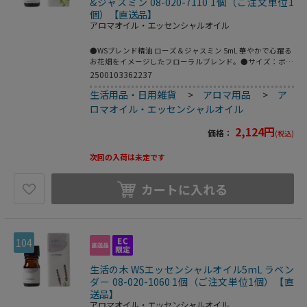
&ジャスミン 08-020-7110 1個（ご注文単位1
個）【直送品】
アロマオイル・エッセンシャルオイル
●WSブレンド精油 ローズ＆ジャスミン 5mL 華やかで心躍る
お花畑をイメージしたフローラルブレンド。●サイズ：ボト
ル／Φ22×H55mm、箱／W30×D30×H75mm●材質：ボト
2500103362237
ル／ガラス、キャップ・ドロッパー／プラ●こちらの商品は
生活用品・日用雑貨
>
アロマ用品
>
ア
事業者様向け商品です。●こちらの商品は取寄せ商品となり
納期が長期間かかる可能性がございます。また、ご発注後の
ロマオイル・エッセンシャルオイル
キャンセルは対応いたしかねますので予めご了承ください。
2,124
円
価格：
(税込)
次回の入荷は未定です
カートに入れる
104
生活の木 WSエッセンシャルオイル5mL ラベン
ダー 08-020-1060 1個（ご注文単位1個）【直
送品】
アロマオイル・エッセンシャルオイル