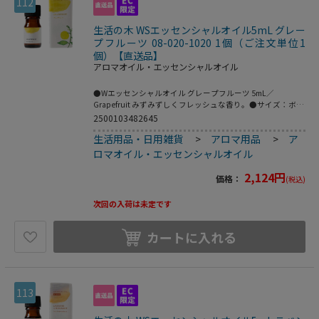
112
生活の木 WSエッセンシャルオイル5mL グレー
プフルーツ 08-020-1020 1個（ご注文単位1
個）【直送品】
アロマオイル・エッセンシャルオイル
●Wエッセンシャルオイル グレープフルーツ 5mL／
Grapefruit みずみずしくフレッシュな香り。●サイズ：ボト
ル／Φ22×H55mm、箱／W30×D30×H75mm●材質：ボト
2500103482645
ル／ガラス、キャップ・ドロッパー／プラ●おすすめブレン
生活用品・日用雑貨
>
アロマ用品
>
ア
ド：ユーカリ、ヒノキ●こちらの商品は事業者様向け商品で
す。●こちらの商品は取寄せ商品となり納期が長期間かかる
ロマオイル・エッセンシャルオイル
可能性がございます。また、ご発注後のキャンセルは対応い
たしかねますので予めご了承ください。
2,124
円
価格：
(税込)
次回の入荷は未定です
カートに入れる
113