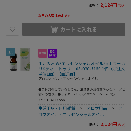
2,124
円
価格：
(税込)
次回の入荷は未定です
カートに入れる
108
生活の木 WSエッセンシャルオイル5mL ユーカ
リ&ティートゥリー 08-020-7160 1個（ご注文
単位1個）【直送品】
アロマオイル・エッセンシャルオイル
●森林浴をしているような、清潔感のある爽やかなハーブと
樹木の香り。●サイズ：ボトル／Φ22×H55mm、箱／
W30×D30×H75mm●材質：ボトル／ガラス、キャップ・
2500104116556
ドロッパー／プラ●こちらの商品は事業者様向け商品です。
生活用品・日用雑貨
>
アロマ用品
>
ア
●こちらの商品は取寄せ商品となり納期が長期間かかる可能
性がございます。また、ご発注後のキャンセルは対応いたし
ロマオイル・エッセンシャルオイル
かねますので予めご了承ください。
2,124
円
価格：
(税込)