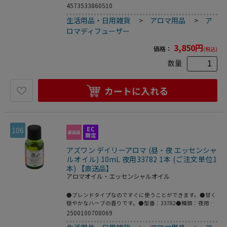
セットし､お好きな場所に置いて香りをお楽しみください｡お
4573533860510
家中に10mlまでにアロマオイルのボトルを収納できます｡ガ
生活用品・日用雑貨
>
アロマ用品
>
ア
ラス管は取り外して洗えるので､アロマオイルの入れ替えも
簡単です｡ドライハーブや造花を挿して一輪挿しとしてもお
ロマディフューザー
使いいただけます｡取り外したガラス管に紐をつけて吊るし
て飾ることもできます｡
3,850
円
価格：
(税込)
数量
カートに入れる
106
アズワン デイリーアロマ (昼・夜 エッセンシャ
ルオイル) 10mL 夜用33782 1本 (ご注文単位1
本) 【直送品】
アロマオイル・エッセンシャルオイル
●ブレンドタイプなのですぐに使うことができます。●甘く
穏やかなハーブの香りです。●型番：33782●種類：夜用●
容量（mL）：10●香り：ラベンダー・オレンジ●こちらの
2500100708069
商品は事業者様向け商品です。