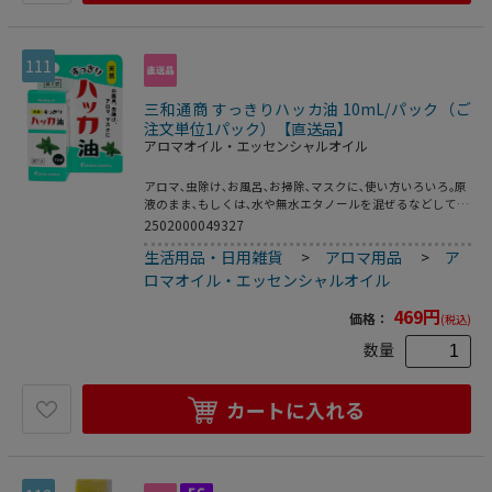
111
三和通商 すっきりハッカ油 10mL/パック（ご
注文単位1パック）【直送品】
アロマオイル・エッセンシャルオイル
アロマ､虫除け､お風呂､お掃除､マスクに､使い方いろいろ｡原
液のまま､もしくは､水や無水エタノールを混ぜるなどしてご
使用いただけます｡1年中使えて便利なハッカ油です｡
2502000049327
生活用品・日用雑貨
>
アロマ用品
>
ア
ロマオイル・エッセンシャルオイル
469
円
価格：
(税込)
数量
カートに入れる