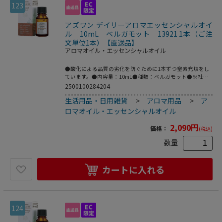
123
アズワン デイリーアロマエッセンシャルオイ
ル 10mL ベルガモット 13921 1本（ご注
文単位1本）【直送品】
アロマオイル・エッセンシャルオイル
●酸化による品質の劣化を防ぐために1本ずつ窒素充填をし
ています。●内容量：10mL●種類：ベルガモット●※社団
法人日本アロマ環境協会（AEAJ）表示基準適合認定精油で
2500100284204
す。●型番：13921●こちらの商品は事業者様向け商品で
生活用品・日用雑貨
>
アロマ用品
>
ア
す。
ロマオイル・エッセンシャルオイル
2,090
円
価格：
(税込)
数量
カートに入れる
124