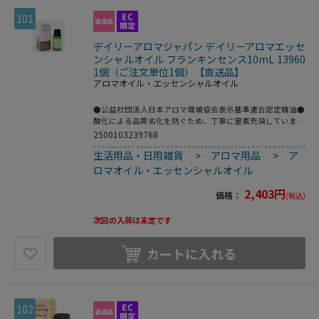
101
デイリーアロマジャパン デイリーアロマエッセ
ンシャルオイル フランキンセンス10mL 13960
1個（ご注文単位1個）【直送品】
アロマオイル・エッセンシャルオイル
●公益社団法人日本アロマ環境協会表示基準適合認定精油●
酸化による品質劣化を防ぐため、丁寧に窒素充填していま
す。●量：10mL●成分：エッセンシャルオイル(精油)●香
2500103239768
りの説明：ほのかにレモンに似た爽やかさを持つ、ムスク調
生活用品・日用雑貨
>
アロマ用品
>
ア
の香り。別名オリバナム、乳香(ニュウコウ)。●学名：
BoswelliacarteriiBirdw●科名：カンラン科●原産国：ソマ
ロマオイル・エッセンシャルオイル
リア●抽出方法：樹脂水蒸気蒸留法●香り：バランス系●ノ
ート：ミドル～ベース●こちらの商品は事業者様向け商品で
2,403
円
価格：
(税込)
す。●こちらの商品は取寄せ商品となり納期が長期間かかる
可能性がございます。また、ご発注後のキャンセルは対応い
次回の入荷は未定です
たしかねますので予めご了承ください。
カートに入れる
102