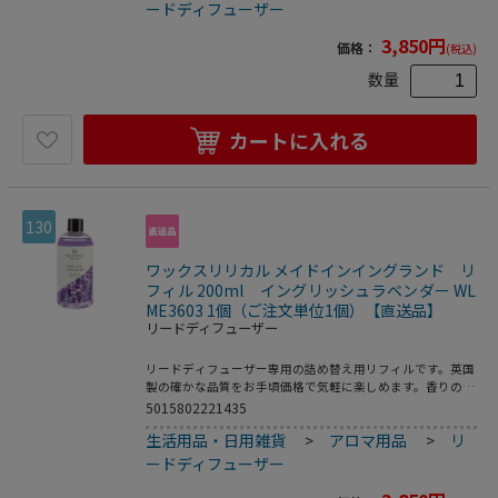
ードディフューザー
3,850
円
価格：
(税込)
数量
カートに入れる
130
ワックスリリカル メイドインイングランド リ
フィル 200ml イングリッシュラベンダー WL
ME3603 1個（ご注文単位1個）【直送品】
リードディフューザー
リードディフューザー専用の詰め替え用リフィルです。英国
製の確かな品質をお手頃価格で気軽に楽しめます。香りの広
がりも良く、最後までお楽しみいただけます。ラベンダーに
5015802221435
フレッシュなユーカリの香りがプラスされ、パチョリとトン
生活用品・日用雑貨
>
アロマ用品
>
リ
カもほのかに香るスッキリとしたブレンドです。●芳香期
間：約16週間
ードディフューザー