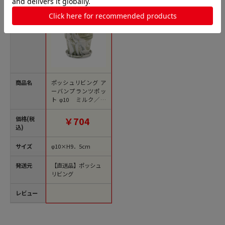
商品名
ポッシュリビング ア
ーバンプランツポッ
ト φ10 ミルク／ピ
スタチオ 81093 1個
（ご注文単位1個）
価格(税
￥704
【直送品】
込)
サイズ
φ10×H9．5cm
発送元
【直送品】ポッシュ
リビング
レビュー