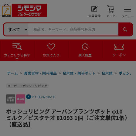
会員登録
カート
メニュー
クーポン
カテゴリから探す
お気に入り
購入履歴
ホーム
>
農業資材・園芸用品
>
植木鉢・園芸ポット
>
植木鉢
>
ポッシュリ
メーカー：ポッシュリビング
アイコンについて
ポッシュリビング アーバンプランツポット φ10
ミルク／ピスタチオ 81093 1個（ご注文単位1個）
【直送品】