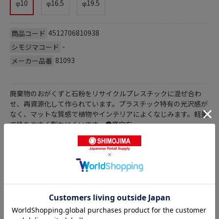
φ10
φ16.5
φ19.5
4512706810938
商品コード
-
シモジマコード
81093
メーカー品番
廃棄物のおがくずと石粉をリサイクルプレスチックに混ぜ合わ
せ、再資源化して作られています。プラスチック特有の光沢感が
なく、マットな質感で植物やインテリアによくなじみます。軽量
で持ちやすく割れにくいです。●底穴有
商品詳細
植木鉢の人気商品との比較