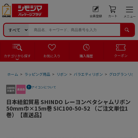
会員登録
カート
メニュー
クーポン
カテゴリから探す
お気に入り
購入履歴
ホーム
>
ラッピング用品
>
リボン
>
バラエティリボン
>
グログランリボ
アイコンについて
日本紐釦貿易 SHINDO レーヨンペタシャムリボン
50mm巾×15m巻 SIC100-50-52 （ご注文単位1
巻）【直送品】