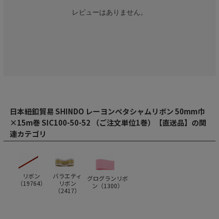
レビューはありません。
日本紐釦貿易 SHINDO レーヨンペタシャムリボン 50mm巾
×15m巻 SIC100-50-52 （ご注文単位1巻）【直送品】の関
連カテゴリ
リボン
バラエティ
グログランリボ
（
19764
）
リボン
ン（
1300
）
（
2417
）