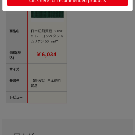
商品名
日本紐釦貿易 SHIND
O レーヨンペタシャ
ムリボン 50mm巾×1
5m巻 SIC100-50-52
（ご注文単位1巻）
価格(税
￥6,034
【直送品】
込)
サイズ
発送元
【直送品】日本紐釦
貿易
レビュー