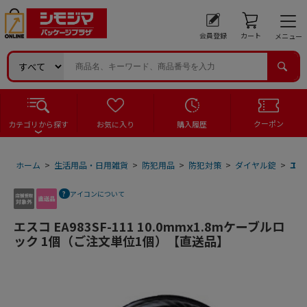
会員登録
カート
メニュー
クーポン
カテゴリから探す
お気に入り
購入履歴
ホーム
>
生活用品・日用雑貨
>
防犯用品
>
防犯対策
>
ダイヤル錠
>
エス
アイコンについて
エスコ EA983SF-111 10.0mmx1.8mケーブルロ
ック 1個（ご注文単位1個）【直送品】