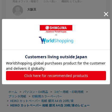
用途
:オフィス・職場で
コスパ
:良い
機能性
:とても良い
大阪豆
購入確認済み
業種:
製造業
商品の掛け紙に使用をして5年はたっていますが、規格内容が変
わっていない為、とても使いやすく、色もきっちり出ます。
参考になった
0
Like!
0
ホーム
>
パソコン・OA用品
>
コピー用紙・印刷用紙
>
プリンタ用紙
>
印刷用カラーペーパー
>
HEIKO カットペーパー 和紙 銀河 A4 白 20枚/束
>
HEIKO カットペーパー 和紙 銀河 A4 白 20枚/束のレビュー