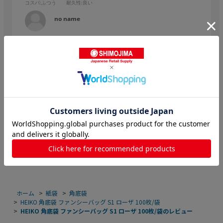
コスパ
:ふつう
耐久性
:良い
no name
購入確認済み
業種:
製造業
季節を選ばず使える袋です。
きれいな花柄なので、どんなものを入れても違和感がなく汎用
性が高いです。
参考になった
0
Like!
0
ホーム
>
紙袋
>
角底袋
>
HEIKO 角底袋 ファンシーバッグ S1 ローザ 100枚/袋
>
HEIKO 角底袋 ファンシーバッグ S1 ローザ 100枚/袋のレビュー