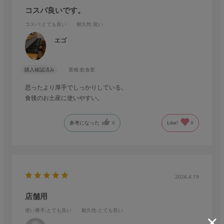
コスパ良いです。
コスパ
:とても良い
耐久性
:良い
エゴ
購入確認済み
業種:
飲食業
思ったより厚手でしっかりしている。
食後のお土産に使いやすい。
参考になった
0
Like!
0
2026.4.19
店舗用
使い勝手
:とても良い
耐久性
:とても良い