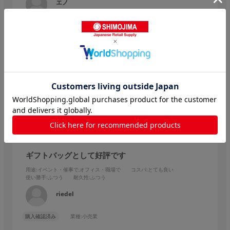
エノ
購入確認済み
業種:
小売業
お店で お買い上げのお客様に 使っています。
大きさも丁度良く とても使いやすいです。
参考になった
0
Like!
0
2025.9.16
ギフトバッグとして好評です
用途
:イベント・催事で,オフィス・職場で
コスパ
:とても良い
使い勝手
:ふつう
耐久性
:ふつう
riedel
購入確認済み
業種:
小売業