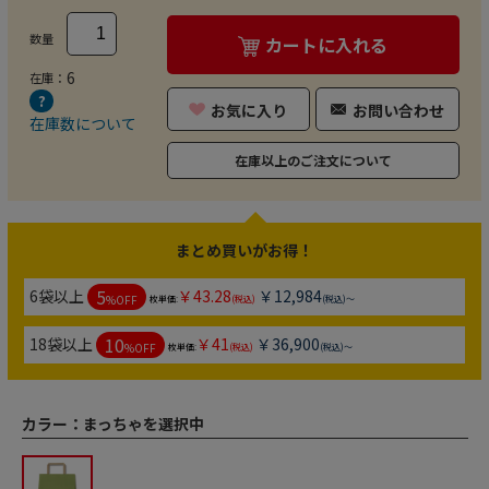
数量
カートに入れる
6
在庫：
お気に入り
お問い合わせ
在庫数について
在庫以上のご注文について
まとめ買いがお得！
5
6袋以上
￥43.28
￥12,984
%OFF
枚単価:
(税込)
(税込)～
10
18袋以上
￥41
￥36,900
%OFF
枚単価:
(税込)
(税込)～
カラー：
まっちゃを選択中