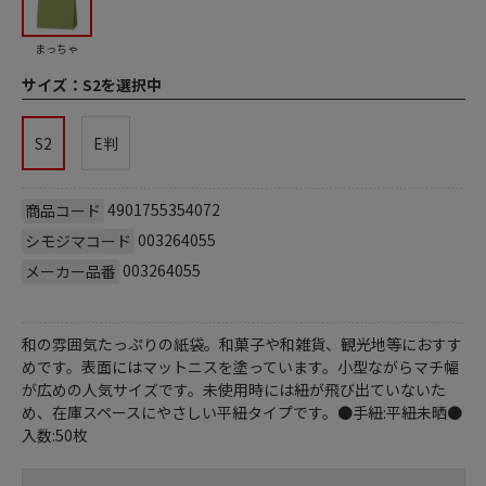
まっちゃ
サイズ：
S2を選択中
S2
E判
4901755354072
商品コード
003264055
シモジマコード
003264055
メーカー品番
和の雰囲気たっぷりの紙袋。和菓子や和雑貨、観光地等におすす
めです。表面にはマットニスを塗っています。小型ながらマチ幅
が広めの人気サイズです。未使用時には紐が飛び出ていないた
め、在庫スペースにやさしい平紐タイプです。●手紐:平紐未晒●
入数:50枚