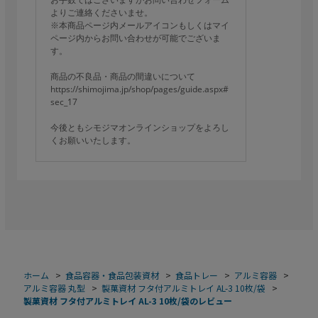
よりご連絡くださいませ。
※本商品ページ内メールアイコンもしくはマイ
ページ内からお問い合わせが可能でございま
す。
商品の不良品・商品の間違いについて
https://shimojima.jp/shop/pages/guide.aspx#
sec_17
今後ともシモジマオンラインショップをよろし
くお願いいたします。
ホーム
>
食品容器・食品包装資材
>
食品トレー
>
アルミ容器
>
アルミ容器 丸型
>
製菓資材 フタ付アルミトレイ AL-3 10枚/袋
>
製菓資材 フタ付アルミトレイ AL-3 10枚/袋のレビュー