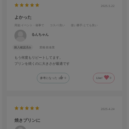
2025.5.22
よかった
用途
:イベント・催事で
コスパ
:良い
使い勝手
:とても良い
るんちゃん
購入確認済み
業種:
飲食業
もう何度もリピートしてます。
プリンを焼くのに大きさが最適です
参考になった
0
Like!
0
2025.4.24
焼きプリンに