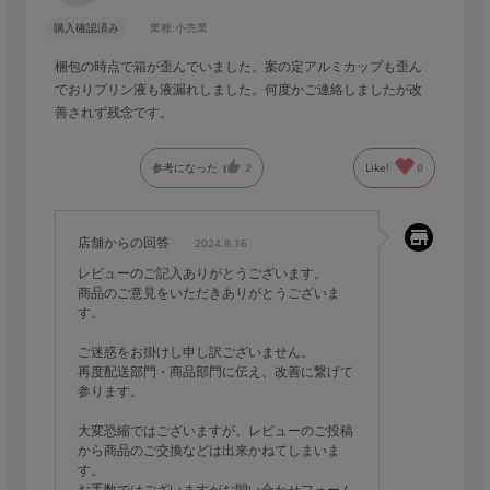
購入確認済み
業種:
小売業
梱包の時点で箱が歪んでいました。案の定アルミカップも歪ん
でおりプリン液も液漏れしました。何度かご連絡しましたが改
善されず残念です。
参考になった
2
Like!
0
店舗からの回答
2024.8.16
レビューのご記入ありがとうございます。
商品のご意見をいただきありがとうございま
す。
ご迷惑をお掛けし申し訳ございません。
再度配送部門・商品部門に伝え、改善に繋げて
参ります。
大変恐縮ではございますが、レビューのご投稿
から商品のご交換などは出来かねてしまいま
す。
お手数ではございますがお問い合わせフォーム