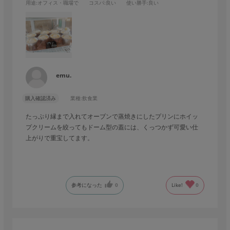
用途
:オフィス・職場で
コスパ
:良い
使い勝手
:良い
emu.
購入確認済み
業種:
飲食業
たっぷり縁まで入れてオーブンで蒸焼きにしたプリンにホイッ
プクリームを絞ってもドーム型の蓋には、くっつかず可愛い仕
上がりで重宝してます。
参考になった
0
Like!
0