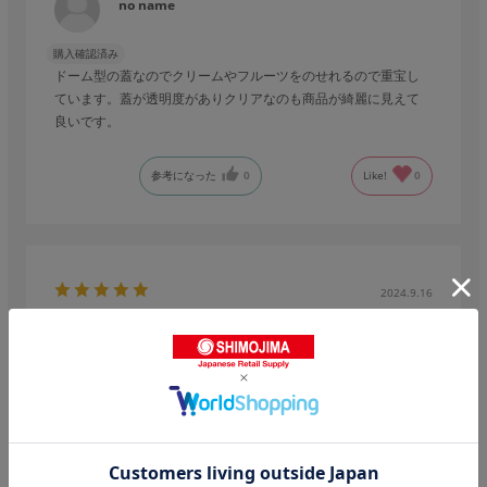
no name
購入確認済み
ドーム型の蓋なのでクリームやフルーツをのせれるので重宝し
ています。蓋が透明度がありクリアなのも商品が綺麗に見えて
良いです。
参考になった
0
Like!
0
2024.9.16
アイスクリーム容器として活躍！
用途
:イベント・催事で
コスパ
:良い
使い勝手
:とても良い
no name
購入確認済み
業種:
飲食業
大きすぎず、小さすぎず蓋付きだったのでイベント出店にちょ