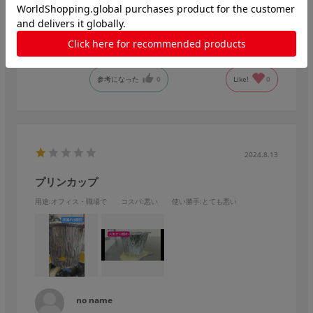
うど良かったです。
プラスチックを極力使いたくなかったので、こちらで見つけら
れて良かったです。
参考になった
0
Like!
0
2024.8.13
プリンカップ
用途
:オフィス・職場で
コスパ
:悪い
使い勝手
:とても悪い
no name