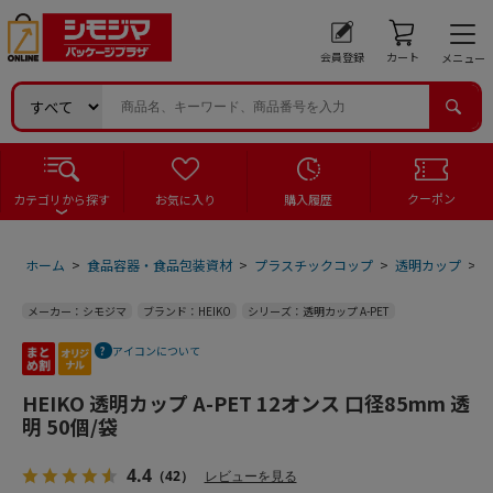
会員登録
カート
メニュー
クーポン
カテゴリから探す
お気に入り
購入履歴
ホーム
>
食品容器・食品包装資材
>
プラスチックコップ
>
透明カップ
>
H
メーカー：シモジマ
ブランド：HEIKO
シリーズ：透明カップ A-PET
アイコンについて
HEIKO 透明カップ A-PET 12オンス 口径85mm 透
明 50個/袋
4.4
（42）
レビューを見る