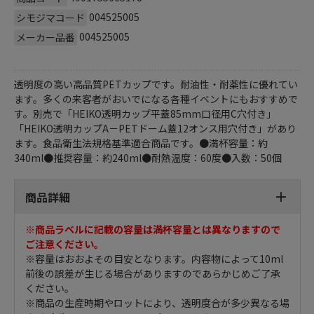
004525005
シモジマコード
004525005
メーカー品番
透明度の高い高品質PETカップです。耐油性・耐薬性に優れてい
ます。多くの来客者がおいでになる各種イベントにもおすすめで
す。別売で「HEIKO透明カップ平蓋85mm口径用C穴付き」
「HEIKO透明カップA－PETドーム蓋12オンス用穴付き」があり
ます。食品衛生法規格基準適合商品です。●満杯容量：約
340ml●推奨容量：約240ml●耐熱温度：60度●入数：50個
商品詳細
※商品ラベルに記載の容量は満杯容量とは異なりますので
ご注意ください。
※容量はおおよその目安となります。内容物によって10ml
前後の誤差が生じる場合がありますのであらかじめご了承
ください。
※商品の生産時期やロットにより、透明度合が多少異なる場