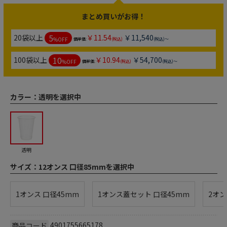
まとめ買いがお得！
5
20袋以上
￥11.54
￥11,540
%OFF
個単価:
(税込)
(税込)～
10
100袋以上
￥10.94
￥54,700
%OFF
個単価:
(税込)
(税込)～
カラー：
透明を選択中
透明
サイズ：
12オンス 口径85mmを選択中
1オンス 口径45mm
1オンス蓋セット 口径45mm
2オン
4901755665178
商品コード