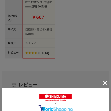
PET 12オンス 口径85
mm 透明 50個/袋
価格(税
￥607
込)
サイズ
口径85×高106×底径
52mm
発送元
シモジマ
レビュー
(42)
4
レビュー
4.4
42
レビュー件数：
件