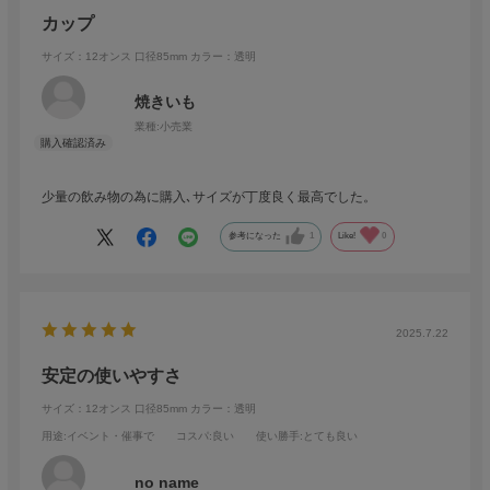
カップ
サイズ：12オンス 口径85mm
カラー：透明
焼きいも
業種:
小売業
少量の飲み物の為に購入､サイズが丁度良く最高でした。
参考になった
1
Like!
0
2025.7.22
安定の使いやすさ
サイズ：12オンス 口径85mm
カラー：透明
用途
:イベント・催事で
コスパ
:良い
使い勝手
:とても良い
no name