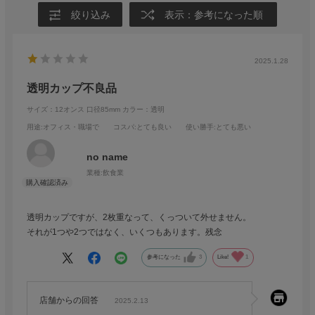
絞り込み
表示：参考になった順
2025.1.28
透明カップ不良品
サイズ：12オンス 口径85mm
カラー：透明
用途
:オフィス・職場で
コスパ
:とても良い
使い勝手
:とても悪い
no name
業種:
飲食業
透明カップですが、2枚重なって、くっついて外せません。
それが1つや2つではなく、いくつもあります。残念
参考になった
3
Like!
1
店舗からの回答
2025.2.13