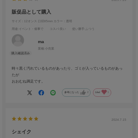
販促品として購入
サイズ：12オンス 口径85mm
カラー：透明
用途
:イベント・催事で
コスパ
:良い
使い勝手
:ふつう
ma
業種:
小売業
時々黒く汚れているものがあったり、ゴミが入っているものがあっ
たが
おおむね満足です。
参考になった
2
Like!
1
2024.7.15
シェイク