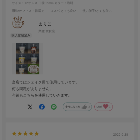
サイズ：12オンス 口径85mm
カラー：透明
用途
:オフィス・職場で
コスパ
:とても良い
使い勝手
:とても良い
まりこ
業種:
飲食業
当店ではシェイク用で使用しています。
何も問題がありません。
今後もこちらを使用していきます。
参考になった
2
Like!
1
2025.9.28