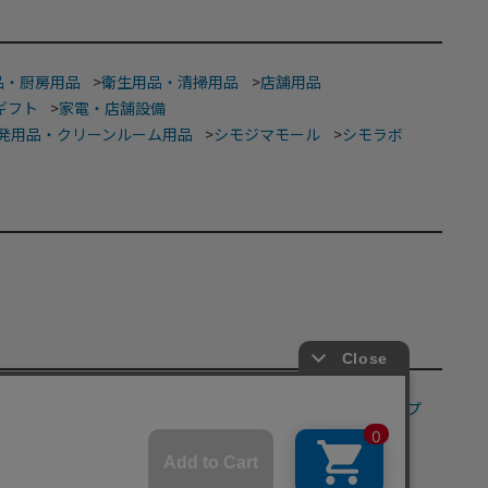
品・厨房用品
>
衛生用品・清掃用品
>
店舗用品
ギフト
>
家電・店舗設備
発用品・クリーンルーム用品
>
シモジマモール
>
シモラボ
材
>
食品加工資材
>
手芸・ハンドメイド
>
フラワーショップ