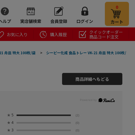
0
ヘルプ
実店舗検索
会員登録
ログイン
カート
クイックオーダー
お気に入り
購入履歴
商品コード注文
1 舟皿 特大 100枚/袋
>
シーピー化成 食品トレー VK-21 舟皿 特大 100枚/
商品詳細へもどる
★
5
(2)
★
4
(0)
★
3
(0)