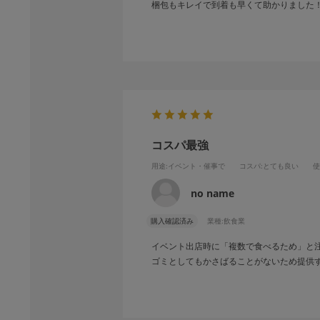
梱包もキレイで到着も早くて助かりました
コスパ最強
用途
:イベント・催事で
コスパ
:とても良い
使
no name
購入確認済み
業種:
飲食業
イベント出店時に「複数で食べるため」と
ゴミとしてもかさばることがないため提供