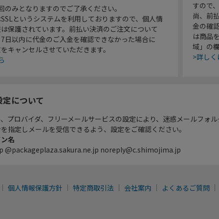
すので
1回のみとなりますのでご了承ください。
尚、前
SSLというシステムを利用しておりますので、個人情
金の確
報は保護されています。前払い決済のご注文について
は商品
り7日以内に代金のご入金を確認できなかった場合に
域」の
文をキャンセルさせていただきます。
>詳しく
ら
設定について
ル、プロバイダ、フリーメールサービスの設定により、迷惑メールフォル
ンを指定しメールを受信できるよう、設定をご確認ください。
イン名
p @packageplaza.sakura.ne.jp noreply@c.shimojima.jp
個人情報保護方針
特定商取引法
会社案内
よくあるご質問