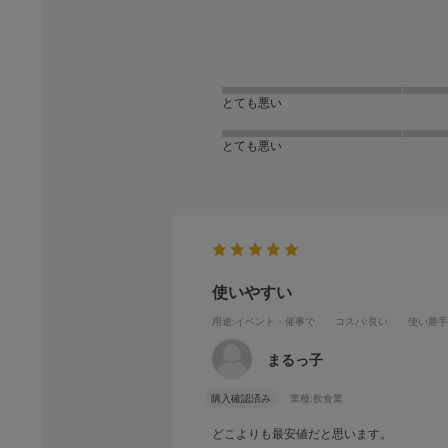
とても悪い
とても悪い
使いやすい
用途
:イベント・催事で
コスパ
:良い
使い勝手
まるっ子
購入確認済み
業種:
飲食業
どこよりも最安値だと思います。