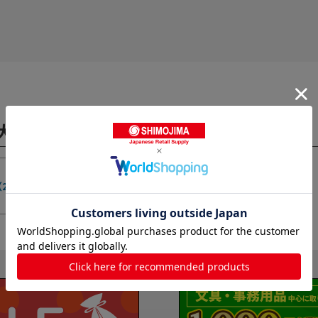
特大 100枚/袋の関連カテゴリ
（
2627
）