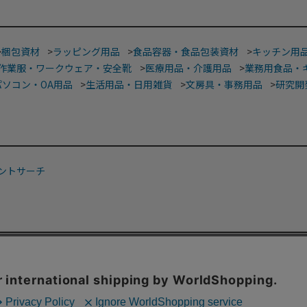
>
梱包資材
>
ラッピング用品
>
食品容器・食品包装資材
>
キッチン用
作業服・ワークウェア・安全靴
>
医療用品・介護用品
>
業務用食品・
パソコン・OA用品
>
生活用品・日用雑貨
>
文房具・事務用品
>
研究開
ントサーチ
ファストフード
>
カフェ
>
和洋菓子・スイーツ店
>
ネット通販梱包資
ョップ
>
ジュエリーショップ
>
ホテル
>
屋台・縁日