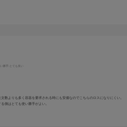
！
い勝手
:とても良い
注文数よりも多く容器を要求される時にも安価なのでこちらのロスになりにくい。
する側はとても使い勝手がよい。