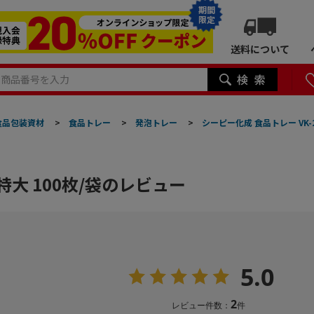
期間
限定
送料について
食品包装資材
>
食品トレー
>
発泡トレー
>
シーピー化成 食品トレー VK-2
 特大 100枚/袋のレビュー
5.0
2
レビュー件数：
件