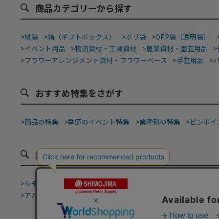
商品カテゴリーから探す
>
紙袋
>
箱（ギフトボックス）
>
ポリ袋
>
OPP袋（透明袋）
>
イベント用品
>
物流資材・工場資材
>
農業資材・園芸用品
>
>
フラワーアレンジメント資材・フラワーベース
>
手芸用品
>
おすすめ特集をさがす
>
商品の特集
>
季節のイベント特集
>
業種別の特集
>
ピンポイ
業種から探す
>
シモジマ道具街
>
テイクアウト・デリバリー
>
ベーカリー・
>
アパレルショップ
>
青果店・産地直売所
>
酒販店・リカーシ