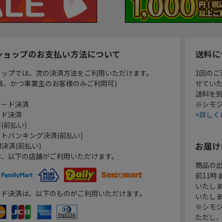
ショップのお支払い方法について
送料に
ョップでは、次の決済方法をご利用いただけます。
1回のご
員、かつ事業主のお客様のみご利用可)
せてい
送料を
カード決済
※シモジ
ード決済
>詳しく
(前払い)
トバンキング決済(前払い)
お届け
決済(前払い)
は、以下の店舗がご利用いただけます。
商品の
前11
いたし
ード決済は、以下のものがご利用いただけます。
いたし
※シモジ
ただし