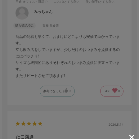
用途
:オフィス・職場で
コスパ
:とても良い
使い勝手
:とても良い
みっちゃん
購入確認済み
業種:
飲食業
商品の到着も早くて、おまけにどこよりも安価で助かっていま
す。
立ち飲み店をしていますが、少しだけのおつまみを提供するの
にはバッチリ!
サイズも段階的にありそれぞれのおつまみ提供に役立っていま
す。
またリピートさせて頂きます!
参考になった
0
Like!
0
2026.5.14
たこ焼き