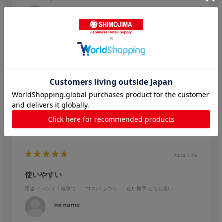
たこキング
購入確認済み
たこ焼き8個がちょうど入る大きさで、使い勝手がとても良かっ
たです！
値段も安く、原価を抑えることができたので、とても助かりま
した！
参考になった
0
Like!
0
2024.7.25
使いやすい
用途
:イベント・催事で
コスパ
:ふつう
使い勝手
:とても良い
no name