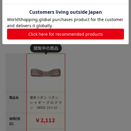
グログランリボンの人気商品との比較
商品名
東京リボン リボン
シャギーグログラ
ン 48501 15×10 #3
4 ライトブラウン／
ホワイト 1巻（ご注文
価格(税
￥2,112
単位1巻）【直送品】
込)