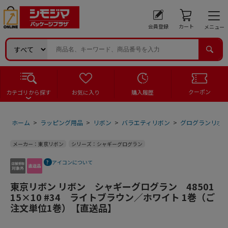
会員登録
カート
メニュー
クーポン
カテゴリから探す
お気に入り
購入履歴
ホーム
>
ラッピング用品
>
リボン
>
バラエティリボン
>
グログランリボ
メーカー：東京リボン
シリーズ：シャギーグログラン
アイコンについて
東京リボン リボン シャギーグログラン 48501
15×10 #34 ライトブラウン／ホワイト 1巻（ご
注文単位1巻）【直送品】