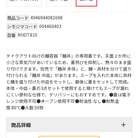
4946944081698
商品コード
004460403
シモジマコード
RHDT810
型番
テイクアウト向けの麺容器「麺丼」の専用蓋です。天面２か所に
小さな蒸気穴があいているため、蓋飛びを抑制し、熱々のまま盛
り付けできます。別売で「麺丼 本体」と、麺・具材を分けて盛り
付けられる「麺丼 中皿」があります。スープを入れた本体に具材
と麺を盛り付けた中皿をセットし、最後に蓋をセットして完成。
本体・中皿・蓋の3点セットで使用すると傾けてもスープが漏れ
にくい便利な仕様で、デリバリーにもおすすめです。●蓋は電子
レンジ使用不可●オーブン使用不可●耐油性:なし●耐熱温
度:80℃●入数:50枚
商品詳細