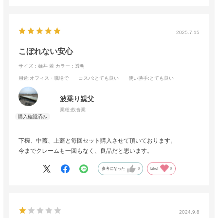
2025.7.15
こぼれない安心
サイズ：麺丼 蓋
カラー：透明
用途
:オフィス・職場で
コスパ
:とても良い
使い勝手
:とても良い
波乗り親父
業種:
飲食業
下椀、中蓋、上蓋と毎回セット購入させて頂いております。
今までクレームも一回もなく、良品だと思います。
参考になった
0
Like!
0
2024.9.8