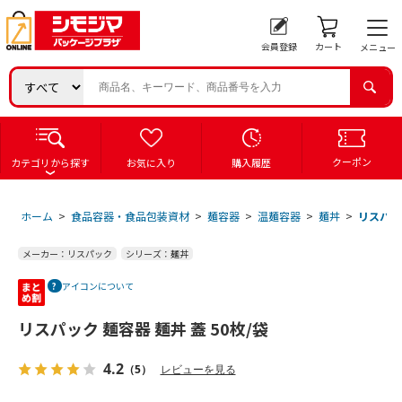
会員登録
カート
メニュー
クーポン
カテゴリから探す
お気に入り
購入履歴
ホーム
>
食品容器・食品包装資材
>
麺容器
>
温麺容器
>
麺丼
>
リスパック
メーカー：リスパック
シリーズ：麺丼
アイコンについて
リスパック 麺容器 麺丼 蓋 50枚/袋
4.2
（5）
レビューを見る