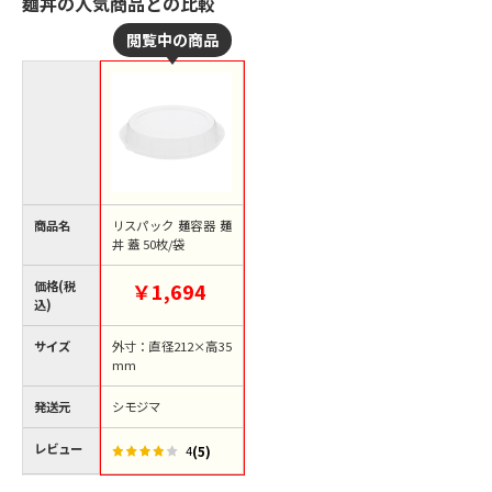
麺丼の人気商品との比較
商品名
リスパック 麺容器 麺
丼 蓋 50枚/袋
価格(税
￥1,694
込)
サイズ
外寸：直径212×高35
mm
発送元
シモジマ
レビュー
(5)
4