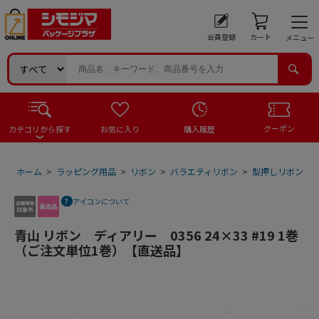
会員登録
カート
メニュー
クーポン
カテゴリから探す
お気に入り
購入履歴
ホーム
>
ラッピング用品
>
リボン
>
バラエティリボン
>
型押しリボン
>
アイコンについて
青山 リボン ディアリー 0356 24×33 #19 1巻
（ご注文単位1巻）【直送品】