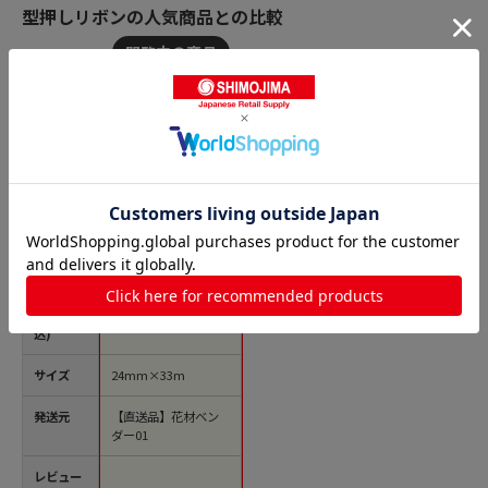
型押しリボンの人気商品との比較
商品名
青山 リボン ディア
リー 0356 24×33 #
19 1巻（ご注文単位1
巻）【直送品】
価格(税
￥1,287
込)
サイズ
24mm×33m
発送元
【直送品】花材ベン
ダー01
レビュー