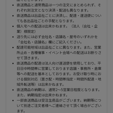
直送商品と通常商品は一つの注文にまとめられず、そ
れぞれ別注文となり決済・配送も異なります。
直送商品は出品社ごとに決済し、配達・運送便につい
ても各出品社ごとの手配となります。
個人宅への配送は出来かねます。（法人（会社・企
業）様限定）
送り先には必ず会社名・店舗名・屋号のいずれかを
「会社名・店舗名」欄にご記入ください。
配達可能地域は出品社ごとに異なります。また、営業
所止め・各種催事・イベント会場への配送はお断りさ
せて頂きます。
直送商品の配達は法人向け運送便を使用しており、平
日日中時間帯に営業しております店舗・事務所・倉庫
等への配送を基本としております。お受け取り時にお
ける個別対応（置き配・時間帯指定・時間外配達・地
域外転送等）は出来かねます。
直送商品の納期は、通常2～5営業日程度となります。
また、納期指定は出来かねます。
一部直送商品は受注生産品がございます。納期等につ
いて別途ご注文者様へご連絡させて頂く場合がござい
ます。