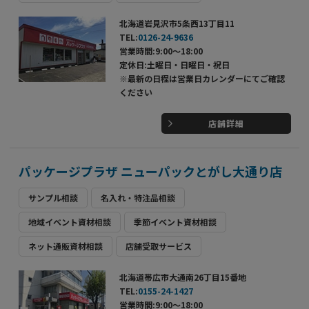
北海道岩見沢市5条西13丁目11
TEL:
0126-24-9636
営業時間:9:00～18:00
定休日:土曜日・日曜日・祝日
※最新の日程は営業日カレンダーにてご確認
ください
店舗詳細
パッケージプラザ ニューパックとがし大通り店
サンプル相談
名入れ・特注品相談
地域イベント資材相談
季節イベント資材相談
ネット通販資材相談
店舗受取サービス
北海道帯広市大通南26丁目15番地
TEL:
0155-24-1427
営業時間:9:00～18:00