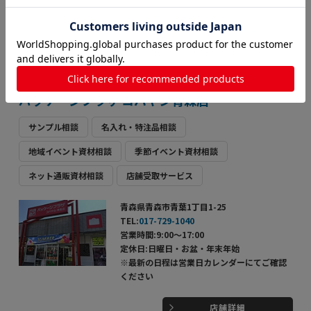
※最新の日程は営業日カレンダーにてご確認
ください
店舗詳細
パッケージプラザ コバヤシ青森店
サンプル相談
名入れ・特注品相談
地域イベント資材相談
季節イベント資材相談
ネット通販資材相談
店舗受取サービス
青森県青森市青葉1丁目1-25
TEL:
017-729-1040
営業時間:9:00～17:00
定休日:日曜日・お盆・年末年始
※最新の日程は営業日カレンダーにてご確認
ください
店舗詳細