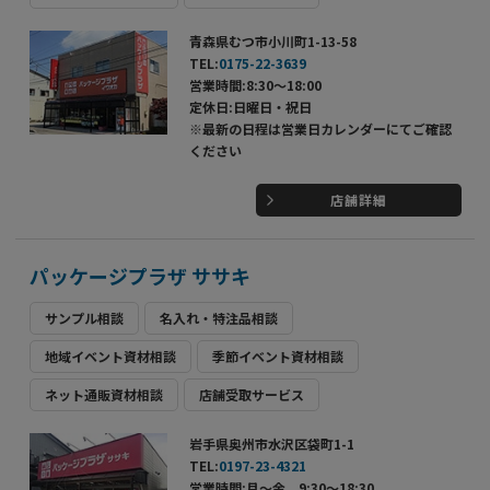
青森県むつ市小川町1-13-58
TEL:
0175-22-3639
営業時間:8:30～18:00
定休日:日曜日・祝日
※最新の日程は営業日カレンダーにてご確認
ください
店舗詳細
パッケージプラザ ササキ
サンプル相談
名入れ・特注品相談
地域イベント資材相談
季節イベント資材相談
ネット通販資材相談
店舗受取サービス
岩手県奥州市水沢区袋町1-1
TEL:
0197-23-4321
営業時間:月～金 9:30～18:30