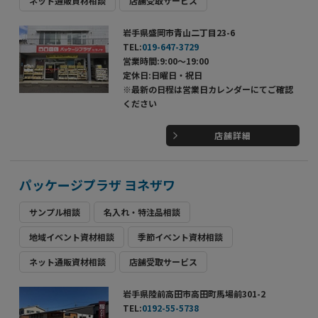
ネット通販資材相談
店舗受取サービス
岩手県盛岡市青山二丁目23-6
TEL:
019-647-3729
営業時間:9:00～19:00
定休日:日曜日・祝日
※最新の日程は営業日カレンダーにてご確認
ください
店舗詳細
パッケージプラザ ヨネザワ
サンプル相談
名入れ・特注品相談
地域イベント資材相談
季節イベント資材相談
ネット通販資材相談
店舗受取サービス
岩手県陸前高田市高田町馬場前301-2
TEL:
0192-55-5738