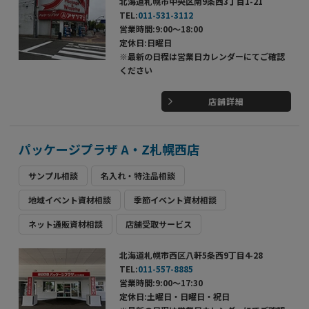
北海道札幌市中央区南9条西3丁目1-21
TEL:
011-531-3112
営業時間:9:00～18:00
定休日:日曜日
※最新の日程は営業日カレンダーにてご確認
ください
店舗詳細
パッケージプラザ A・Z札幌西店
サンプル相談
名入れ・特注品相談
地域イベント資材相談
季節イベント資材相談
ネット通販資材相談
店舗受取サービス
北海道札幌市西区八軒5条西9丁目4-28
TEL:
011-557-8885
営業時間:9:00～17:30
定休日:土曜日・日曜日・祝日