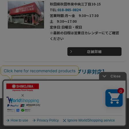
秋田県秋田市泉中央三丁目10-15
TEL:
018-865-0824
営業時間:月～金 9:30～17:30
土 9:30～17:00
定休日:日曜日・祝日
※最新の日程は営業日カレンダーにてご確認
ください
店舗詳細
パッケージプラザ 大館店【アプリ非対応】
名入れ・特注品相談
秋田県大館市有浦3丁目2-66
TEL:
0186-43-1212
当サイトはクッキー（Cookie）を使用しています。Cookieの使用に同意いた
営業時間:月～金 9:00～18:00
だける場合は「OK」をクリックしてください。
土・日・祝 10:00～17:00
定休日:年中無休（年末年始を除く）
OK
※最新の日程は営業日カレンダーにてご確認