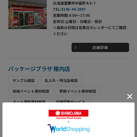
北海道室蘭市中島町4-5-7
TEL:
0143-44-2997
営業時間:8:00～17:00
定休日:土曜日・日曜日・祝日
※最新の日程は営業日カレンダーにてご確認
ください
店舗詳細
パッケージプラザ 稚内店
サンプル相談
名入れ・特注品相談
地域イベント資材相談
季節イベント資材相談
ネット通販資材相談
店舗受取サービス
北海道稚内市中央3丁目17番15号
TEL:
0162-22-4189
営業時間:9:00～18:00
定休日:日曜日・祝日