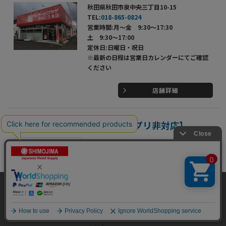
秋田県秋田市泉中央三丁目10-15
TEL:
018-865-0824
営業時間:月～金 9:30～17:30
土 9:30～17:00
定休日:日曜日・祝日
※最新の日程は営業日カレンダーにてご確認
ください
店舗詳細
パッケージプラザ 大館店【アプリ非対応】
名入れ・特注品相談
秋田県大館市有浦3丁目2-66
TEL:
0186-43-1212
当サイトはクッキー（Cookie）を使用しています。Cookieの使用に同意いた
営業時間:月～金 9:00～18:00
だける場合は「OK」をクリックしてください。
土・日・祝 10:00～17:00
定休日:年中無休（年末年始を除く）
OK
※最新の日程は営業日カレンダーにてご確認