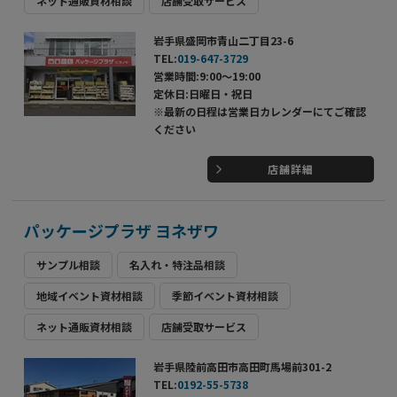
ネット通販資材相談
店舗受取サービス
岩手県盛岡市青山二丁目23-6
TEL:
019-647-3729
営業時間:9:00～19:00
定休日:日曜日・祝日
※最新の日程は営業日カレンダーにてご確認
ください
店舗詳細
パッケージプラザ ヨネザワ
サンプル相談
名入れ・特注品相談
地域イベント資材相談
季節イベント資材相談
ネット通販資材相談
店舗受取サービス
岩手県陸前高田市高田町馬場前301-2
TEL:
0192-55-5738