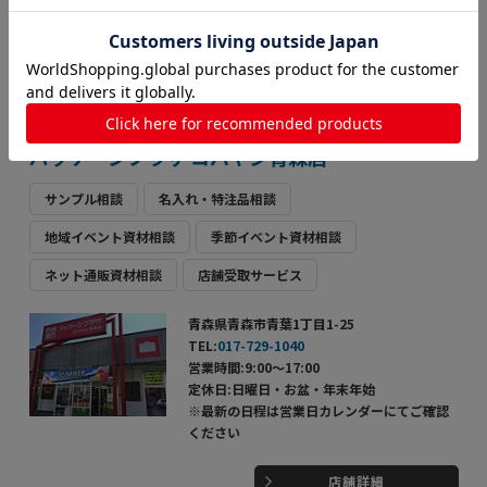
※最新の日程は営業日カレンダーにてご確認
ください
店舗詳細
パッケージプラザ コバヤシ青森店
サンプル相談
名入れ・特注品相談
地域イベント資材相談
季節イベント資材相談
ネット通販資材相談
店舗受取サービス
青森県青森市青葉1丁目1-25
TEL:
017-729-1040
営業時間:9:00～17:00
定休日:日曜日・お盆・年末年始
※最新の日程は営業日カレンダーにてご確認
ください
店舗詳細