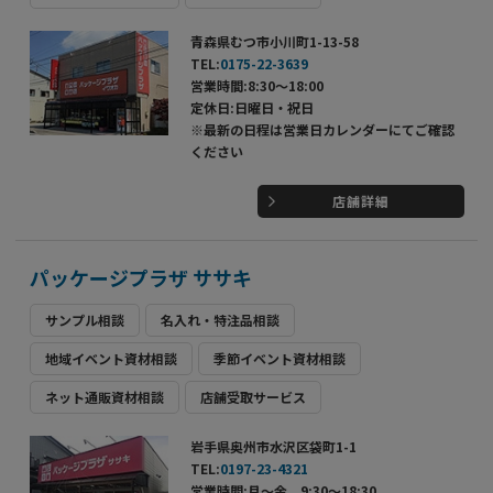
青森県むつ市小川町1-13-58
TEL:
0175-22-3639
営業時間:8:30～18:00
定休日:日曜日・祝日
※最新の日程は営業日カレンダーにてご確認
ください
店舗詳細
パッケージプラザ ササキ
サンプル相談
名入れ・特注品相談
地域イベント資材相談
季節イベント資材相談
ネット通販資材相談
店舗受取サービス
岩手県奥州市水沢区袋町1-1
TEL:
0197-23-4321
営業時間:月～金 9:30～18:30