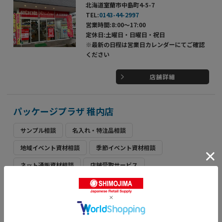
北海道室蘭市中島町4-5-7
TEL:
0143-44-2997
営業時間:8:00～17:00
定休日:土曜日・日曜日・祝日
※最新の日程は営業日カレンダーにてご確認
ください
店舗詳細
パッケージプラザ 稚内店
サンプル相談
名入れ・特注品相談
地域イベント資材相談
季節イベント資材相談
ネット通販資材相談
店舗受取サービス
北海道稚内市中央3丁目17番15号
TEL:
0162-22-4189
営業時間:9:00～18:00
定休日:日曜日・祝日