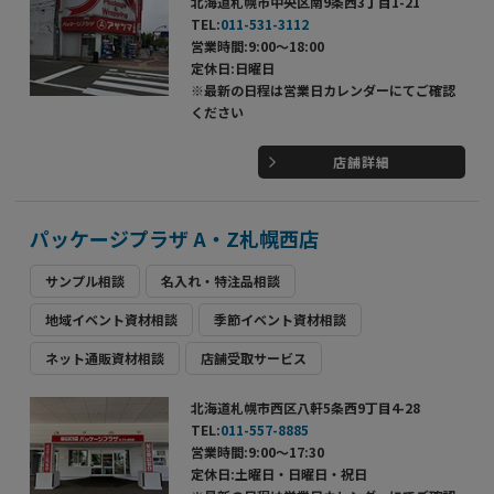
北海道札幌市中央区南9条西3丁目1-21
TEL:
011-531-3112
営業時間:9:00～18:00
定休日:日曜日
※最新の日程は営業日カレンダーにてご確認
ください
店舗詳細
パッケージプラザ A・Z札幌西店
サンプル相談
名入れ・特注品相談
地域イベント資材相談
季節イベント資材相談
ネット通販資材相談
店舗受取サービス
北海道札幌市西区八軒5条西9丁目4-28
TEL:
011-557-8885
営業時間:9:00～17:30
定休日:土曜日・日曜日・祝日