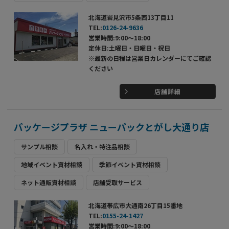
北海道岩見沢市5条西13丁目11
TEL:
0126-24-9636
営業時間:9:00～18:00
定休日:土曜日・日曜日・祝日
※最新の日程は営業日カレンダーにてご確認
ください
店舗詳細
パッケージプラザ ニューパックとがし大通り店
サンプル相談
名入れ・特注品相談
地域イベント資材相談
季節イベント資材相談
ネット通販資材相談
店舗受取サービス
北海道帯広市大通南26丁目15番地
TEL:
0155-24-1427
営業時間:9:00～18:00