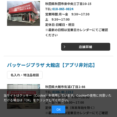
秋田県秋田市泉中央三丁目10-15
TEL:
018-865-0824
営業時間:月～金 9:30～17:30
土 9:30～17:00
定休日:日曜日・祝日
※最新の日程は営業日カレンダーにてご確認
ください
店舗詳細
パッケージプラザ 大館店【アプリ非対応】
名入れ・特注品相談
秋田県大館市有浦3丁目2-66
TEL:
0186-43-1212
当サイトはクッキー（Cookie）を使用しています。Cookieの使用に同意いた
営業時間:月～金 9:00～18:00
だける場合は「OK」をクリックしてください。
土・日・祝 10:00～17:00
定休日:年中無休（年末年始を除く）
OK
※最新の日程は営業日カレンダーにてご確認