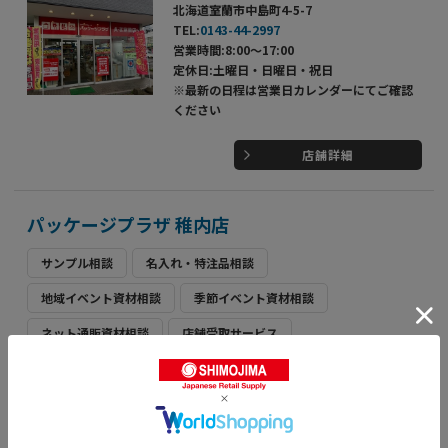
北海道室蘭市中島町4-5-7
TEL:
0143-44-2997
営業時間:8:00～17:00
定休日:土曜日・日曜日・祝日
※最新の日程は営業日カレンダーにてご確認
ください
店舗詳細
パッケージプラザ 稚内店
サンプル相談
名入れ・特注品相談
地域イベント資材相談
季節イベント資材相談
ネット通販資材相談
店舗受取サービス
北海道稚内市中央3丁目17番15号
TEL:
0162-22-4189
営業時間:9:00～18:00
定休日:日曜日・祝日