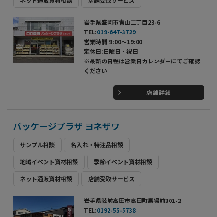
ネット通販資材相談
店舗受取サービス
岩手県盛岡市青山二丁目23-6
TEL:
019-647-3729
営業時間:9:00～19:00
定休日:日曜日・祝日
※最新の日程は営業日カレンダーにてご確認
ください
店舗詳細
パッケージプラザ ヨネザワ
サンプル相談
名入れ・特注品相談
地域イベント資材相談
季節イベント資材相談
ネット通販資材相談
店舗受取サービス
岩手県陸前高田市高田町馬場前301-2
TEL:
0192-55-5738