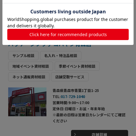
※最新の日程は営業日カレンダーにてご確認
ください
店舗詳細
パッケージプラザ コバヤシ青森店
サンプル相談
名入れ・特注品相談
地域イベント資材相談
季節イベント資材相談
ネット通販資材相談
店舗受取サービス
青森県青森市青葉1丁目1-25
TEL:
017-729-1040
営業時間:9:00～17:00
定休日:日曜日・お盆・年末年始
※最新の日程は営業日カレンダーにてご確認
ください
店舗詳細