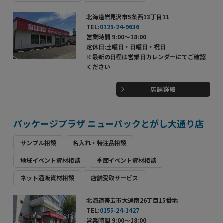
北海道岩見沢市5条西13丁目11
TEL:
0126-24-9636
営業時間:9:00～18:00
定休日:土曜日・日曜日・祝日
※最新の日程は営業日カレンダーにてご確認
ください
店舗詳細
パッケージプラザ ニューパックとがし大通り店
サンプル相談
名入れ・特注品相談
地域イベント資材相談
季節イベント資材相談
ネット通販資材相談
店舗受取サービス
北海道帯広市大通南26丁目15番地
TEL:
0155-24-1427
営業時間:9:00～18:00