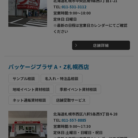
北海道札幌市中央区南9条西3丁目1-21
TEL:
011-531-3112
営業時間:9:00～18:00
定休日:日曜日
※最新の日程は営業日カレンダーにてご確認
ください
店舗詳細
パッケージプラザ A・Z札幌西店
サンプル相談
名入れ・特注品相談
地域イベント資材相談
季節イベント資材相談
ネット通販資材相談
店舗受取サービス
北海道札幌市西区八軒5条西9丁目4-28
TEL:
011-557-8885
営業時間:9:00～17:30
定休日:土曜日・日曜日・祝日