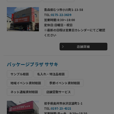
青森県むつ市小川町1-13-58
TEL:
0175-22-3639
営業時間:8:30～18:00
定休日:日曜日・祝日
※最新の日程は営業日カレンダーにてご確認
ください
店舗詳細
パッケージプラザ ササキ
サンプル相談
名入れ・特注品相談
地域イベント資材相談
季節イベント資材相談
ネット通販資材相談
店舗受取サービス
岩手県奥州市水沢区袋町1-1
TEL:
0197-23-4321
営業時間:月～金 9:30～18:30