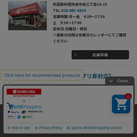
秋田県秋田市泉中央三丁目10-15
TEL:
018-865-0824
営業時間:月～金 9:30～17:30
土 9:30～17:00
定休日:日曜日・祝日
※最新の日程は営業日カレンダーにてご確認
ください
店舗詳細
パッケージプラザ 大館店【アプリ非対応】
名入れ・特注品相談
秋田県大館市有浦3丁目2-66
TEL:
0186-43-1212
当サイトはクッキー（Cookie）を使用しています。Cookieの使用に同意いた
営業時間:月～金 9:00～18:00
だける場合は「OK」をクリックしてください。
土・日・祝 10:00～17:00
定休日:年中無休（年末年始を除く）
OK
※最新の日程は営業日カレンダーにてご確認