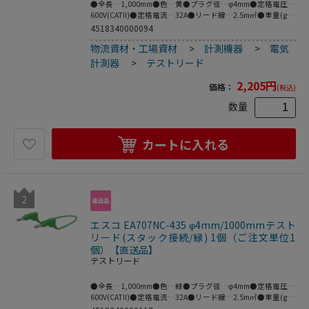
●全長…1,000mm●色…黄●プラグ径…φ4mm●定格電圧…
600V(CATII)●定格電流…32A●リード線…2.5m㎡●重量(g)
…64●プラグ材質…ニッケル●ケーブル材質…PVC●柔軟性
4518340000094
に優れ、特にセーフティソケットを装備していない電気機器
物流資材・工場資材
>
計測機器
>
電気
の接続に適しています。●両端にスタッキング可能な
φ4mmMULTILAMプラグ。●接触保護用の収納式スリーブ付
計測器
>
テストリード
●※プラグとソケットの両方がMULTILAMの場合は接続でき
ません。●MULTILAM付（ばね形状の多面接触子付）●梱包
2,205
円
価格：
(税込)
サイズ:139×125×24●梱包重量64g
数量
カートに入れる
2
エスコ EA707NC-435 φ4mm/1000mmテスト
リード(スタック接続/緑) 1個（ご注文単位1
個）【直送品】
テストリード
●全長…1,000mm●色…緑●プラグ径…φ4mm●定格電圧…
600V(CATII)●定格電流…32A●リード線…2.5m㎡●重量(g)
…64●プラグ材質…ニッケル●ケーブル材質…PVC●柔軟性