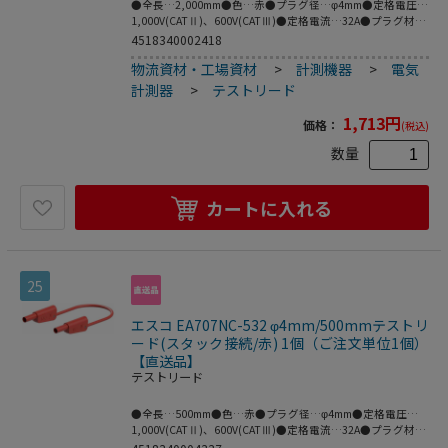
●全長…2,000mm●色…赤●プラグ径…φ4mm●定格電圧…
1,000V(CATⅡ)、600V(CATⅢ)●定格電流…32A●プラグ材
質…ニッケル●ケーブル材質…PVC●フレキシブルなケーブ
4518340002418
ルの両端に絶縁スリーブが付いたスタック接続可能なφ4mm
物流資材・工場資材
>
計測機器
>
電気
のMULTILAMプラグ付きテストリード。●MULTILAM付（ば
ね形状の多面接触子付）●※プラグとソケットの両方が
計測器
>
テストリード
MULTILAM（マルチラム）の場合は接続できません。●ニッ
ケル（Ni）はコストが安く、挿抜耐久性が高い利点があり、
1,713
円
価格：
(税込)
主に保守メンテナンス用途等に需要があります。●梱包サイ
ズ:171×116×19●梱包重量104g
数量
カートに入れる
25
エスコ EA707NC-532 φ4mm/500mmテストリ
ード(スタック接続/赤) 1個（ご注文単位1個）
【直送品】
テストリード
●全長…500mm●色…赤●プラグ径…φ4mm●定格電圧…
1,000V(CATⅡ)、600V(CATⅢ)●定格電流…32A●プラグ材
質…ニッケル●ケーブル材質…PVC●フレキシブルなケーブ