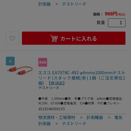
付（ばね形状の多面接触子付）●梱包サイ
計測器
>
テストリード
ズ:136×123×36●梱包重量54g
966
円
価格：
(税込)
数量
カートに入れる
4
エスコ EA707NC-492 φ4mmx1000mmテスト
リード(スタック接続/赤) 1個（ご注文単位1
個）【直送品】
テストリード
●全長…1,000mm●色…赤●プラグ径…φ4mm●定格電圧…
AC30V、DC60V●定格電流…32A●材質…PVC●フレキシブ
ルなケーブルの両端にスタック接続可能なφ4mmの
4518340000155
MULTILAMプラグ付きテストリード。●※プラグとソケット
物流資材・工場資材
>
計測機器
>
電気
の両方がMULTILAMの場合は接続できません。●MULTILAM
付（ばね形状の多面接触子付）●梱包サイ
計測器
>
テストリード
ズ:151×119×26●梱包重量58g