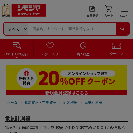
会員登録
カート
メニュー
クーポン
カテゴリから探す
お気に入り
購入履歴
ホーム
>
物流資材・工場資材
>
計測機器
>
電気計測器
電気計測器
電気計測器の業務用商品をお安い価格でお求めいただける通販ペ