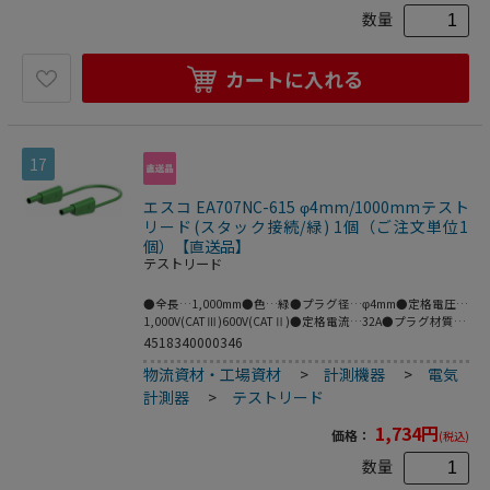
数量
カートに入れる
17
エスコ EA707NC-615 φ4mm/1000mmテスト
リード(スタック接続/緑) 1個（ご注文単位1
個）【直送品】
テストリード
●全長…1,000mm●色…緑●プラグ径…φ4mm●定格電圧…
1,000V(CATⅢ)600V(CATⅡ)●定格電流…32A●プラグ材質…
金●ケーブル材質…PVC●フレキシブルなケーブルで両端に
4518340000346
絶縁スリーブが付いたスタック接続可能なφ4mmの
物流資材・工場資材
>
計測機器
>
電気
MULTILAMプラグ付きテストリード。●※プラグとソケット
の両方がMULTILAMの場合は接続できません。●MULTILAM
計測器
>
テストリード
付（ばね形状の多面接触子付）●金（Au）は接触抵抗が低
いことに利点があり、主に研究開発用途に需要があります。
1,734
円
価格：
(税込)
●梱包サイズ:148×144×19●梱包重量66g
数量