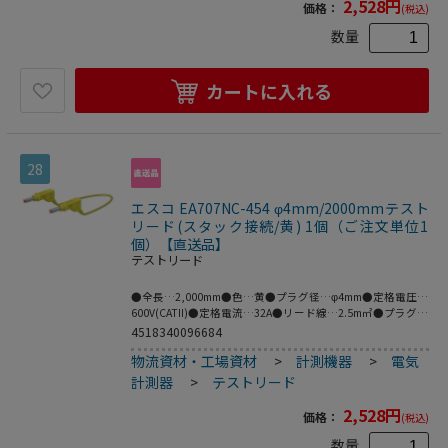
2,528
円
価格：
(税込)
数量
カートに入れる
28
エスコ EA707NC-454 φ4mm/2000mmテスト
リード(スタック接続/黄) 1個（ご注文単位1
個）【直送品】
テストリード
●全長…2,000mm●色…黄●プラグ径…φ4mm●定格電圧…
600V(CATII)●定格電流…32A●リード線…2.5m㎡●プラグ材
質…ニッケル●ケーブル材質…PVC●柔軟性に優れ、特にセ
4518340096684
ーフティソケットを装備していない電気機器の接続に適して
物流資材・工場資材
>
計測機器
>
電気
います。●両端にスタッキング可能なφ4mmMULTILAMプラ
グ。●接触保護用の収納式スリーブ付●※プラグとソケット
計測器
>
テストリード
の両方がMULTILAMの場合は接続できません。●MULTILAM
付（ばね形状の多面接触子付）
2,528
円
価格：
(税込)
数量