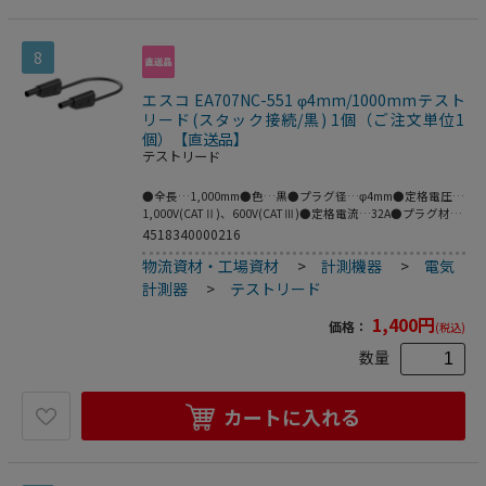
8
エスコ EA707NC-551 φ4mm/1000mmテスト
リード(スタック接続/黒) 1個（ご注文単位1
個）【直送品】
テストリード
●全長…1,000mm●色…黒●プラグ径…φ4mm●定格電圧…
1,000V(CATⅡ)、600V(CATⅢ)●定格電流…32A●プラグ材
質…ニッケル●ケーブル材質…PVC●フレキシブルなケーブ
4518340000216
ルの両端に絶縁スリーブが付いたスタック接続可能なφ4mm
物流資材・工場資材
>
計測機器
>
電気
のMULTILAMプラグ付きテストリード。●MULTILAM付（ば
ね形状の多面接触子付）●※プラグとソケットの両方が
計測器
>
テストリード
MULTILAM（マルチラム）の場合は接続できません。●ニッ
ケル（Ni）はコストが安く、挿抜耐久性が高い利点があり、
1,400
円
価格：
(税込)
主に保守メンテナンス用途等に需要があります。●梱包サイ
ズ:171×95×24●梱包重量56g
数量
カートに入れる