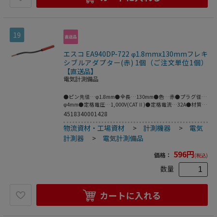
19
エスコ EA940DP-722 φ1.8mmx130mmフレキ
シブルアダプター(赤) 1個（ご注文単位1個）
【直送品】
電気計測備品
●ピン先径…φ1.8mm●全長…130mm●色…赤●プラグ径…
φ4mm●定格電圧…1,000V(CATⅡ)●定格電流…32A●材質…
真鍮●絶縁タイプ、フレキシブルな銅線アダプタ。●ネジ止
4518340001428
め式の端子台に対応。●絶縁タイプ、φ4mmのソケット。●
物流資材・工場資材
>
計測機器
>
電気
絶縁スリーブ付きφ4mmのMULTILAMプラグに対応。●※プ
ラグとソケットの両方がMULTILAMの場合は接続できませ
計測器
>
電気計測備品
ん。●梱包サイズ:56×140×8●梱包重量6g
596
円
価格：
(税込)
数量
カートに入れる