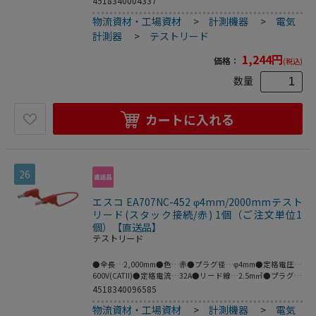
4518340004337
ルの両端に絶縁スリーブが付いたスタック接続可能なφ4mm
物流資材・工場資材
>
計測機器
>
電気
のMULTILAMプラグ付きテストリード。●MULTILAM付（ば
ね形状の多面接触子付）●※プラグとソケットの両方が
計測器
>
テストリード
MULTILAM（マルチラム）の場合は接続できません。●ニッ
ケル（Ni）はコストが安く、挿抜耐久性が高い利点があり、
1,244
円
価格：
(税込)
主に保守メンテナンス用途等に需要があります。●梱包サイ
ズ:148×126×23●梱包重量32g
数量
カートに入れる
26
エスコ EA707NC-452 φ4mm/2000mmテスト
リード(スタック接続/赤) 1個（ご注文単位1
個）【直送品】
テストリード
●全長…2,000mm●色…赤●プラグ径…φ4mm●定格電圧…
600V(CATII)●定格電流…32A●リード線…2.5m㎡●プラグ材
質…ニッケル●ケーブル材質…PVC●柔軟性に優れ、特にセ
4518340096585
ーフティソケットを装備していない電気機器の接続に適して
物流資材・工場資材
>
計測機器
>
電気
います。●両端にスタッキング可能なφ4mmMULTILAMプラ