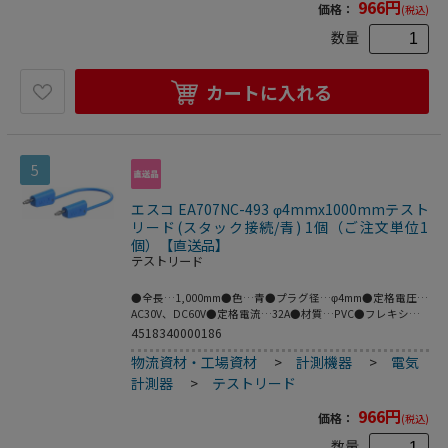
966
円
価格：
(税込)
数量
カートに入れる
5
エスコ EA707NC-493 φ4mmx1000mmテスト
リード(スタック接続/青) 1個（ご注文単位1
個）【直送品】
テストリード
●全長…1,000mm●色…青●プラグ径…φ4mm●定格電圧…
AC30V、DC60V●定格電流…32A●材質…PVC●フレキシブ
ルなケーブルの両端にスタック接続可能なφ4mmの
4518340000186
MULTILAMプラグ付きテストリード。●※プラグとソケット
物流資材・工場資材
>
計測機器
>
電気
の両方がMULTILAMの場合は接続できません。●MULTILAM
付（ばね形状の多面接触子付）●梱包サイ
計測器
>
テストリード
ズ:135×125×19●梱包重量54g
966
円
価格：
(税込)
数量