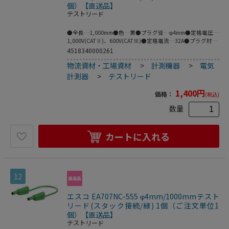
個）【直送品】
テストリード
●全長…1,000mm●色…黄●プラグ径…φ4mm●定格電圧…
1,000V(CATⅡ)、600V(CATⅢ)●定格電流…32A●プラグ材
質…ニッケル●ケーブル材質…PVC●フレキシブルなケーブ
4518340000261
ルの両端に絶縁スリーブが付いたスタック接続可能なφ4mm
物流資材・工場資材
>
計測機器
>
電気
のMULTILAMプラグ付きテストリード。●※プラグとソケッ
トの両方がMULTILAMの場合は接続できません。
計測器
>
テストリード
●MULTILAM付（ばね形状の多面接触子付）●ニッケル
（Ni）はコストが安く、挿抜耐久性が高い利点があり、主に
1,400
円
価格：
(税込)
保守メンテナンス用途等に需要があります。●梱包サイ
ズ:152×124×18●梱包重量58g
数量
カートに入れる
12
エスコ EA707NC-555 φ4mm/1000mmテスト
リード(スタック接続/緑) 1個（ご注文単位1
個）【直送品】
テストリード