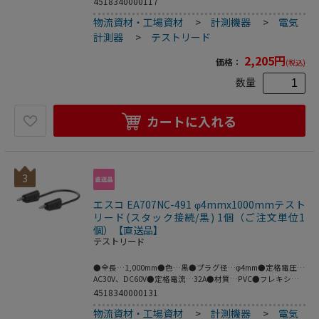
4518340000117
に優れ、特にセーフティソケットを装備していない電気機器
物流資材・工場資材
>
計測機器
>
電気
の接続に適しています。●両端にスタッキング可能な
φ4mmMULTILAMプラグ。●接触保護用の収納式スリーブ付
計測器
>
テストリード
●※プラグとソケットの両方がMULTILAMの場合は接続でき
ません。●MULTILAM付（ばね形状の多面接触子付）●梱包
2,205
円
価格：
(税込)
サイズ:136×126×29●梱包重量64g
数量
カートに入れる
3
エスコ EA707NC-491 φ4mmx1000mmテスト
リード(スタック接続/黒) 1個（ご注文単位1
個）【直送品】
テストリード
●全長…1,000mm●色…黒●プラグ径…φ4mm●定格電圧…
AC30V、DC60V●定格電流…32A●材質…PVC●フレキシブ
ルなケーブルの両端にスタック接続可能なφ4mmの
4518340000131
MULTILAMプラグ付きテストリード。●※プラグとソケット
物流資材・工場資材
>
計測機器
>
電気
の両方がMULTILAMの場合は接続できません。●MULTILAM