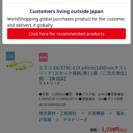
付（ばね形状の多面接触子付）●金（Au）は接触抵抗が低
いことに利点があり、主に研究開発用途に需要があります。
1,734
円
価格：
(税込)
●梱包サイズ:148×127×19●梱包重量68g
数量
カートに入れる
16
エスコ EA707NC-614 φ4mm/1000mmテスト
リード(スタック接続/黄) 1個（ご注文単位1
個）【直送品】
テストリード
●全長…1,000mm●色…黄●プラグ径…φ4mm●定格電圧…
1,000V(CATⅢ)600V(CATⅡ)●定格電流…32A●プラグ材質…
金●ケーブル材質…PVC●フレキシブルなケーブルで両端に
4518340000339
絶縁スリーブが付いたスタック接続可能なφ4mmの
物流資材・工場資材
>
計測機器
>
電気
MULTILAMプラグ付きテストリード。●※プラグとソケット
の両方がMULTILAMの場合は接続できません。●MULTILAM
計測器
>
テストリード
付（ばね形状の多面接触子付）●金（Au）は接触抵抗が低
いことに利点があり、主に研究開発用途に需要があります。
1,734
円
価格：
(税込)
●梱包サイズ:153×117×21●梱包重量66g