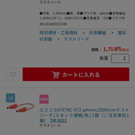
テストリード
●全長…2,000mm●色…黒●プラグ径…φ4mm●定格電圧…
1,000V(CATⅡ)、600V(CATⅢ)●定格電流…32A●プラグ材
質…ニッケル●ケーブル材質…PVC●フレキシブルなケーブ
4518340002340
ルの両端に絶縁スリーブが付いたスタック接続可能なφ4mm
物流資材・工場資材
>
計測機器
>
電気
のMULTILAMプラグ付きテストリード。●MULTILAM付（ば
ね形状の多面接触子付）●※プラグとソケットの両方が
計測器
>
テストリード
MULTILAM（マルチラム）の場合は接続できません。●ニッ
ケル（Ni）はコストが安く、挿抜耐久性が高い利点があり、
1,713
円
価格：
(税込)
主に保守メンテナンス用途等に需要があります。●梱包サイ
ズ:155×141×23●梱包重量102g
数量
カートに入れる
24
エスコ EA707NC-572 φ4mm/2000mmテスト
リード(スタック接続/赤) 1個（ご注文単位1
個）【直送品】
テストリード