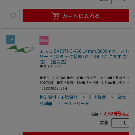
カートに入れる
29
エスコ EA707NC-456 φ4mm/2000mmテスト
リード(スタック接続/緑) 1個（ご注文単位1
個）【直送品】
テストリード
●全長…2,000mm●色…緑●プラグ径…φ4mm●定格電圧…
600V(CATII)●定格電流…32A●リード線…2.5m㎡●プラグ材
質…ニッケル●ケーブル材質…PVC●柔軟性に優れ、特にセ
4518340096714
ーフティソケットを装備していない電気機器の接続に適して
物流資材・工場資材
>
計測機器
>
電気
います。●両端にスタッキング可能なφ4mmMULTILAMプラ
グ。●接触保護用の収納式スリーブ付●※プラグとソケット
計測器
>
テストリード
の両方がMULTILAMの場合は接続できません。●MULTILAM
付（ばね形状の多面接触子付）
2,528
円
価格：
(税込)
数量