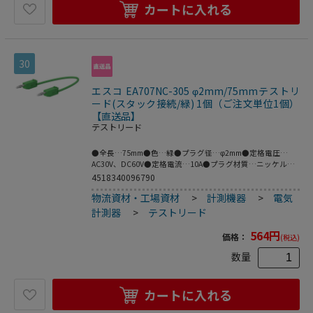
カートに入れる
30
エスコ EA707NC-305 φ2mm/75mmテストリ
ード(スタック接続/緑) 1個（ご注文単位1個）
【直送品】
テストリード
●全長…75mm●色…緑●プラグ径…φ2mm●定格電圧…
AC30V、DC60V●定格電流…10A●プラグ材質…ニッケル●
ケーブル材質…PVC●フレキシブルなケーブルの両端に、ス
4518340096790
タック接続可能なφ2mmのMULTILAMプラグ付テストリード
物流資材・工場資材
>
計測機器
>
電気
●※プラグとソケットの両方がMULTILAMの場合は接続でき
ません。●MULTILAM付（ばね形状の多面接触子付）
計測器
>
テストリード
564
円
価格：
(税込)
数量
カートに入れる