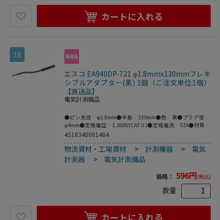
カートに入れる
18
エスコ EA940DP-721 φ1.8mmx130mmフレキ
シブルアダプター(黒) 1個（ご注文単位1個）
【直送品】
電気計測備品
●ピン先径…φ1.8mm●全長…130mm●色…黒●プラグ径…
φ4mm●定格電圧…1,000V(CATⅡ)●定格電流…32A●材質…
真鍮●絶縁タイプ、フレキシブルな銅線アダプタ。●ネジ止
4518340001404
め式の端子台に対応。●絶縁タイプ、φ4mmのソケット。●
物流資材・工場資材
>
計測機器
>
電気
絶縁スリーブ付きφ4mmのMULTILAMプラグに対応。●※プ
ラグとソケットの両方がMULTILAMの場合は接続できませ
計測器
>
電気計測備品
ん。●梱包サイズ:74×144×15●梱包重量6g
596
円
価格：
(税込)
数量
カートに入れる