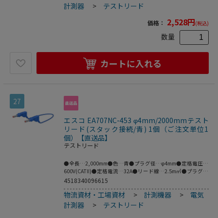
グ。●接触保護用の収納式スリーブ付●※プラグとソケット
計測器
>
テストリード
の両方がMULTILAMの場合は接続できません。●MULTILAM
付（ばね形状の多面接触子付）
2,528
円
価格：
(税込)
数量
カートに入れる
27
エスコ EA707NC-453 φ4mm/2000mmテスト
リード(スタック接続/青) 1個（ご注文単位1
個）【直送品】
テストリード
●全長…2,000mm●色…青●プラグ径…φ4mm●定格電圧…
600V(CATII)●定格電流…32A●リード線…2.5m㎡●プラグ材
質…ニッケル●ケーブル材質…PVC●柔軟性に優れ、特にセ
4518340096615
ーフティソケットを装備していない電気機器の接続に適して
物流資材・工場資材
>
計測機器
>
電気
います。●両端にスタッキング可能なφ4mmMULTILAMプラ
グ。●接触保護用の収納式スリーブ付●※プラグとソケット
計測器
>
テストリード
の両方がMULTILAMの場合は接続できません。●MULTILAM
付（ばね形状の多面接触子付）