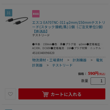
31
エスコ EA707NC-311 φ2mm/150mmテストリ
ード(スタック接続/黒) 1個（ご注文単位1個）
【直送品】
テストリード
●全長…150mm●色…黒●プラグ径…φ2mm●定格電圧…
AC30V、DC60V●定格電流…10A●プラグ材質…ニッケル●
ケーブル材質…PVC●フレキシブルなケーブルの両端に、ス
4518340096820
タック接続可能なφ2mmのMULTILAMプラグ付テストリード
物流資材・工場資材
>
計測機器
>
電気
●※プラグとソケットの両方がMULTILAMの場合は接続でき
ません。●MULTILAM付（ばね形状の多面接触子付）
計測器
>
テストリード
590
円
価格：
(税込)
数量
カートに入れる