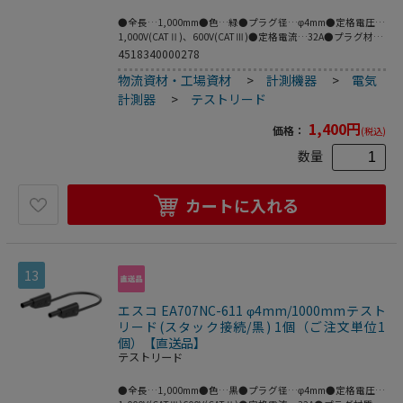
●全長…1,000mm●色…緑●プラグ径…φ4mm●定格電圧…
1,000V(CATⅡ)、600V(CATⅢ)●定格電流…32A●プラグ材
質…ニッケル●ケーブル材質…PVC●フレキシブルなケーブ
4518340000278
ルの両端に絶縁スリーブが付いたスタック接続可能なφ4mm
物流資材・工場資材
>
計測機器
>
電気
のMULTILAMプラグ付きテストリード。●※プラグとソケッ
トの両方がMULTILAMの場合は接続できません。
計測器
>
テストリード
●MULTILAM付（ばね形状の多面接触子付）●ニッケル
（Ni）はコストが安く、挿抜耐久性が高い利点があり、主に
1,400
円
価格：
(税込)
保守メンテナンス用途等に需要があります。●梱包サイ
ズ:136×136×22●梱包重量58g
数量
カートに入れる
13
エスコ EA707NC-611 φ4mm/1000mmテスト
リード(スタック接続/黒) 1個（ご注文単位1
個）【直送品】
テストリード
●全長…1,000mm●色…黒●プラグ径…φ4mm●定格電圧…