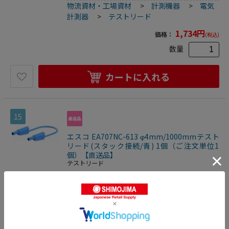
物流資材・工場資材
>
計測機器
>
電気
MULTILAMプラグ付きテストリード。●※プラグとソケット
の両方がMULTILAMの場合は接続できません。●MULTILAM
計測器
>
テストリード
付（ばね形状の多面接触子付）●金（Au）は接触抵抗が低
いことに利点があり、主に研究開発用途に需要があります。
1,734
円
価格：
(税込)
●梱包サイズ:155×149×30●梱包重量72g
数量
カートに入れる
15
エスコ EA707NC-613 φ4mm/1000mmテスト
リード(スタック接続/青) 1個（ご注文単位1
個）【直送品】
テストリード
●全長…1,000mm●色…青●プラグ径…φ4mm●定格電圧…
1,000V(CATⅢ)600V(CATⅡ)●定格電流…32A●プラグ材質…
金●ケーブル材質…PVC●フレキシブルなケーブルの両端に
4518340000308
絶縁スリーブが付いたスタック接続可能なφ4mmの
物流資材・工場資材
>
計測機器
>
電気
MULTILAMプラグ付きテストリード。●※プラグとソケット
の両方がMULTILAMの場合は接続できません。●MULTILAM
計測器
>
テストリード