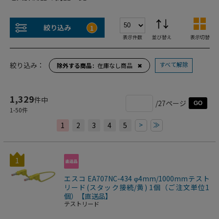
絞り込み
1
表示件数
並び替え
表示切替
すべて解除
絞り込み：
除外する商品
在庫なし商品
✖
1,329
件中
/27ページ
GO
1
-
50
件
>
≫
1
2
3
4
5
1
エスコ EA707NC-434 φ4mm/1000mmテスト
リード(スタック接続/黄) 1個（ご注文単位1
個）【直送品】
テストリード