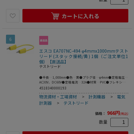
カートに入れる
6
エスコ EA707NC-494 φ4mmx1000mmテスト
リード(スタック接続/黄) 1個（ご注文単位1
個）【直送品】
テストリード
●全長…1,000mm●色…黄●プラグ径…φ4mm●定格電圧…
AC30V、DC60V●定格電流…32A●材質…PVC●フレキシブ
ルなケーブルの両端にスタック接続可能なφ4mmの
4518340000193
MULTILAMプラグ付きテストリード。●※プラグとソケット
物流資材・工場資材
>
計測機器
>
電気
の両方がMULTILAMの場合は接続できません。●MULTILAM
付（ばね形状の多面接触子付）●梱包サイ
計測器
>
テストリード
ズ:141×117×29●梱包重量52g
966
円
価格：
(税込)
数量