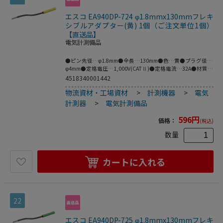
エスコ EA940DP-724 φ1.8mmx130mmフレキ
シブルアダプター(黄) 1個（ご注文単位1個）
【直送品】
電気計測備品
●ピン先径…φ1.8mm●全長…130mm●色…黄●プラグ径…
φ4mm●定格電圧…1,000V(CATⅡ)●定格電流…32A●材質…
真鍮●絶縁タイプ、フレキシブルな銅線アダプタ。●ネジ止
4518340001442
め式の端子台に対応。●絶縁タイプ、φ4mmのソケット。●
物流資材・工場資材
>
計測機器
>
電気
絶縁スリーブ付きφ4mmのMULTILAMプラグに対応。●※プ
ラグとソケットの両方がMULTILAMの場合は接続できませ
計測器
>
電気計測備品
ん。●梱包サイズ:105×141×6●梱包重量4g
596
円
価格：
(税込)
数量
カートに入れる
22
エスコ EA940DP-725 φ1.8mmx130mmフレキ