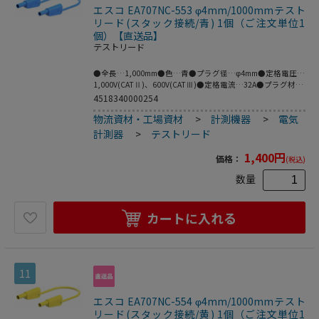
エスコ EA707NC-553 φ4mm/1000mmテスト
リード(スタック接続/青) 1個（ご注文単位1
個）【直送品】
テストリード
●全長…1,000mm●色…青●プラグ径…φ4mm●定格電圧…
1,000V(CATⅡ)、600V(CATⅢ)●定格電流…32A●プラグ材
質…ニッケル●ケーブル材質…PVC●フレキシブルなケーブ
4518340000254
ルの両端に絶縁スリーブが付いたスタック接続可能なφ4mm
物流資材・工場資材
>
計測機器
>
電気
のMULTILAMプラグ付きテストリード。●※プラグとソケッ
トの両方がMULTILAMの場合は接続できません。
計測器
>
テストリード
●MULTILAM付（ばね形状の多面接触子付）●ニッケル
（Ni）はコストが安く、挿抜耐久性が高い利点があり、主に
1,400
円
価格：
(税込)
保守メンテナンス用途等に需要があります。●梱包サイ
ズ:145×114×31●梱包重量58g
数量
カートに入れる
11
エスコ EA707NC-554 φ4mm/1000mmテスト
リード(スタック接続/黄) 1個（ご注文単位1