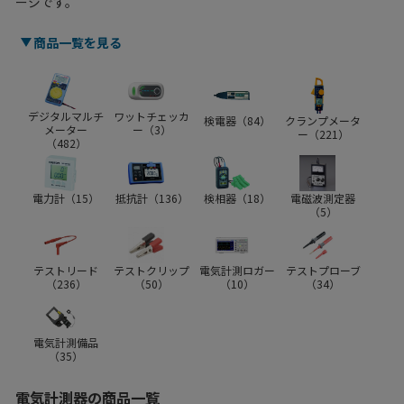
ージです。
商品一覧を見る
デジタルマルチ
ワットチェッカ
検電器（
84
）
クランプメータ
メーター
ー（
3
）
ー（
221
）
（
482
）
電力計（
15
）
抵抗計（
136
）
検相器（
18
）
電磁波測定器
（
5
）
テストリード
テストクリップ
電気計測ロガー
テストプローブ
（
236
）
（
50
）
（
10
）
（
34
）
電気計測備品
（
35
）
電気計測器の商品一覧