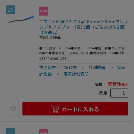
20
エスコ EA940DP-723 φ1.8mmx130mmフレキ
シブルアダプター(青) 1個（ご注文単位1個）
【直送品】
電気計測備品
●ピン先径…φ1.8mm●全長…130mm●色…青●プラグ径…
φ4mm●定格電圧…1,000V(CATⅡ)●定格電流…32A●材質…
真鍮●絶縁タイプ、フレキシブルな銅線アダプタ。●ネジ止
4518340001435
め式の端子台に対応。●絶縁タイプ、φ4mmのソケット。●
物流資材・工場資材
>
計測機器
>
電気
絶縁スリーブ付きφ4mmのMULTILAMプラグに対応。●※プ
ラグとソケットの両方がMULTILAMの場合は接続できませ
計測器
>
電気計測備品
ん。●梱包サイズ:73×139×7●梱包重量6g
596
円
価格：
(税込)
数量
カートに入れる
21