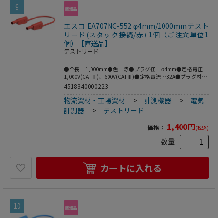
9
エスコ EA707NC-552 φ4mm/1000mmテスト
リード(スタック接続/赤) 1個（ご注文単位1
個）【直送品】
テストリード
●全長…1,000mm●色…赤●プラグ径…φ4mm●定格電圧…
1,000V(CATⅡ)、600V(CATⅢ)●定格電流…32A●プラグ材
質…ニッケル●ケーブル材質…PVC●フレキシブルなケーブ
4518340000223
ルの両端に絶縁スリーブが付いたスタック接続可能なφ4mm
物流資材・工場資材
>
計測機器
>
電気
のMULTILAMプラグ付きテストリード。●MULTILAM付（ば
ね形状の多面接触子付）●※プラグとソケットの両方が
計測器
>
テストリード
MULTILAM（マルチラム）の場合は接続できません。●ニッ
ケル（Ni）はコストが安く、挿抜耐久性が高い利点があり、
1,400
円
価格：
(税込)
主に保守メンテナンス用途等に需要があります。●梱包サイ
ズ:154×76×28●梱包重量58g
数量
カートに入れる
10