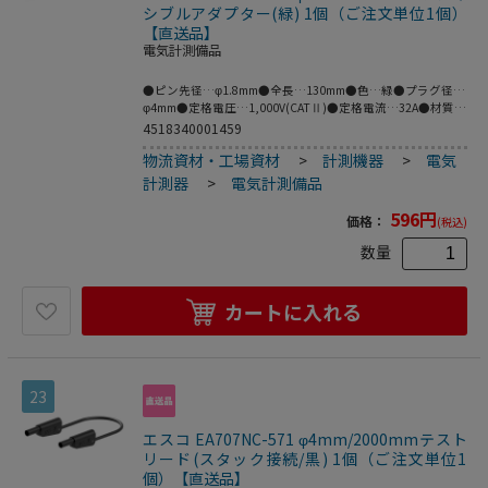
シブルアダプター(緑) 1個（ご注文単位1個）
【直送品】
電気計測備品
●ピン先径…φ1.8mm●全長…130mm●色…緑●プラグ径…
φ4mm●定格電圧…1,000V(CATⅡ)●定格電流…32A●材質…
真鍮●絶縁タイプ、フレキシブルな銅線アダプタ。●ネジ止
4518340001459
め式の端子台に対応。●絶縁タイプ、φ4mmのソケット。●
物流資材・工場資材
>
計測機器
>
電気
絶縁スリーブ付きφ4mmのMULTILAMプラグに対応。●※プ
ラグとソケットの両方がMULTILAMの場合は接続できませ
計測器
>
電気計測備品
ん。●梱包サイズ:61×136×6●梱包重量6g
596
円
価格：
(税込)
数量
カートに入れる
23
エスコ EA707NC-571 φ4mm/2000mmテスト
リード(スタック接続/黒) 1個（ご注文単位1
個）【直送品】