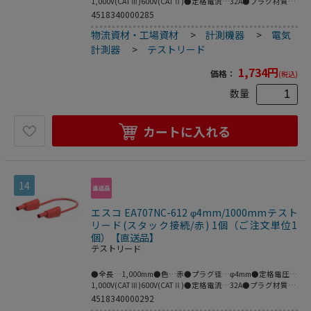
1,000V(CATⅢ)600V(CATⅡ)●定格電流…32A●プラグ材質…
金●ケーブル材質…PVC●フレキシブルなケーブルの両端に
4518340000285
絶縁スリーブが付いたスタック接続可能なφ4mmの
物流資材・工場資材
>
計測機器
>
電気
MULTILAMプラグ付きテストリード。●※プラグとソケット
の両方がMULTILAMの場合は接続できません。●MULTILAM
計測器
>
テストリード
付（ばね形状の多面接触子付）●金（Au）は接触抵抗が低
いことに利点があり、主に研究開発用途に需要があります。
1,734
円
価格：
(税込)
●梱包サイズ:145×128×20●梱包重量66g
数量
カートに入れる
14
エスコ EA707NC-612 φ4mm/1000mmテスト
リード(スタック接続/赤) 1個（ご注文単位1
個）【直送品】
テストリード
●全長…1,000mm●色…赤●プラグ径…φ4mm●定格電圧…
1,000V(CATⅢ)600V(CATⅡ)●定格電流…32A●プラグ材質…
金●ケーブル材質…PVC●フレキシブルなケーブルの両端に
4518340000292
絶縁スリーブが付いたスタック接続可能なφ4mmの