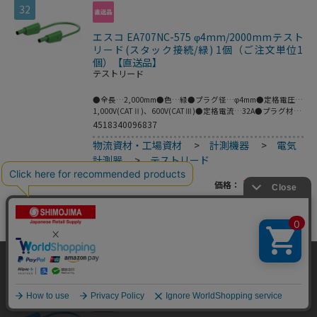
32
エスコ EA707NC-575 φ4mm/2000mmテスト
リード(スタック接続/緑) 1個（ご注文単位1
個）【直送品】
テストリード
●全長…2,000mm●色…緑●プラグ径…φ4mm●定格電圧…
1,000V(CATⅡ)、600V(CATⅢ)●定格電流…32A●プラグ材
質…ニッケル●ケーブル材質…PVC●フレキシブルなケーブ
4518340096837
ルの両端に絶縁スリーブが付いたスタック接続可能なφ4mm
物流資材・工場資材
>
計測機器
>
電気
のMULTILAMプラグ付きテストリード。●※プラグとソケッ
トの両方がMULTILAMの場合は接続できません。
計測器
>
テストリード
●MULTILAM付（ばね形状の多面接触子付）●ニッケル
（Ni）はコストが安く、挿抜耐久性が高い利点があり、主に
1,713
円
価格：
(税込)
保守メンテナンス用途等に需要があります。
数量
カートに入れる
当サイトはクッキー（Cookie）を使用しています。Cookieの使用に同意いた
だける場合は「OK」をクリックしてください。
OK
33