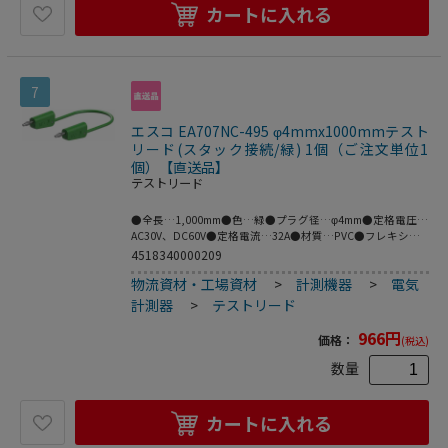
カートに入れる
7
エスコ EA707NC-495 φ4mmx1000mmテスト
リード(スタック接続/緑) 1個（ご注文単位1
個）【直送品】
テストリード
●全長…1,000mm●色…緑●プラグ径…φ4mm●定格電圧…
AC30V、DC60V●定格電流…32A●材質…PVC●フレキシブ
ルなケーブルの両端にスタック接続可能なφ4mmの
4518340000209
MULTILAMプラグ付きテストリード。●※プラグとソケット
物流資材・工場資材
>
計測機器
>
電気
の両方がMULTILAMの場合は接続できません。●MULTILAM
付（ばね形状の多面接触子付）●梱包サイ
計測器
>
テストリード
ズ:145×124×29●梱包重量52g
966
円
価格：
(税込)
数量
カートに入れる