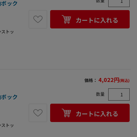
数量
収納ボック
カートに入れる
ンストッ
8kg●入
南京錠に
の4ヶ所に
が取り付け
耐荷重が
4,022
円
価格：
(税込)
数量
収納ボック
カートに入れる
ンストッ