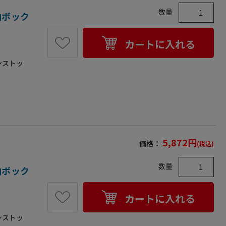
数量
収納ボック
カートに入れる
ンストッ
2kg●入
南京錠に
の4ヶ所に
が取り付け
耐荷重が
5,872
円
価格：
(税込)
数量
収納ボック
カートに入れる
ンストッ