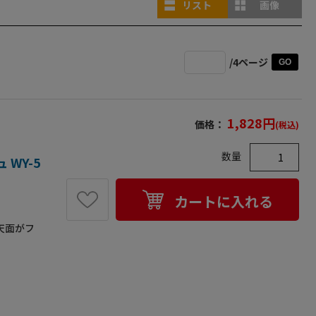
リスト
画像
/4ページ
GO
1,828
円
価格：
(税込)
数量
WY-5
カートに入れる
天面がフ
）●容