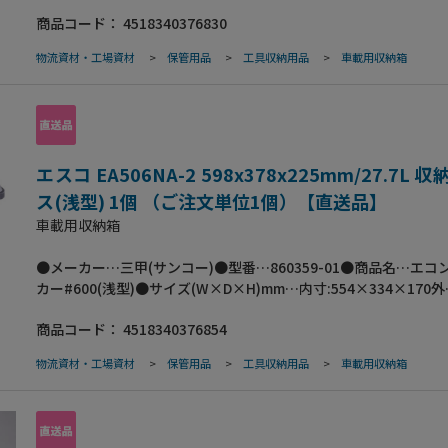
寸:600×379×333●有効内寸(mm)…49×286×275●重量…2.5
商品コード：
4518340376830
数…1個●材質…ポリプロピレン●容量…45.0L●色…ブラック●
よる施錠が可能｡●バックルによりフタの固定が可能｡●フタ天面
物流資材・工場資材
>
保管用品
>
工具収納用品
>
車載用収納箱
カップが置ける凹み形状を設けております｡●フタの裏にフック
られる孔を設置しており､道具や小物の固定に便利です｡●フタの
80kgあるため､イスや踏み台としても使えます｡
エスコ EA506NA-2 598x378x225mm/27.7L 
ス(浅型) 1個 （ご注文単位1個）【直送品】
車載用収納箱
●メーカー…三甲(サンコー)●型番…860359-01●商品名…エコ
カー#600(浅型)●サイズ(W×D×H)mm…内寸:554×334×170外
寸:598×378×225●有効内寸(mm)…496×290×167●重量…2.
商品コード：
4518340376854
数…1個●材質…ポリプロピレン●容量…27.7L●色…ブラック●
よる施錠が可能｡●バックルによりフタの固定が可能｡●フタ天面
物流資材・工場資材
>
保管用品
>
工具収納用品
>
車載用収納箱
カップが置ける凹み形状を設けております｡●フタの裏にフック
られる孔を設置しており､道具や小物の固定に便利です｡●フタの
80kgあるため､イスや踏み台としても使えます｡