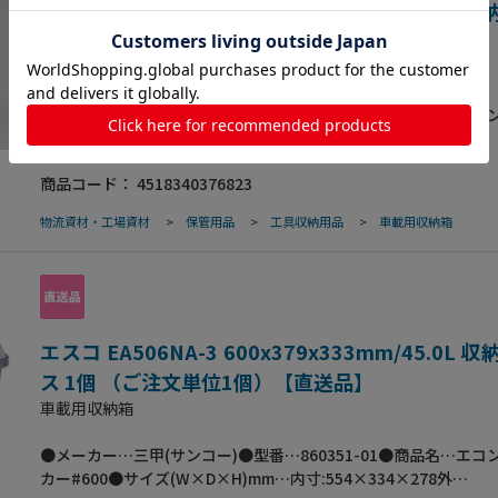
エスコ EA506NA-1 398x379x333mm/27.7L 
ス 1個 （ご注文単位1個）【直送品】
車載用収納箱
●メーカー…三甲(サンコー)●型番…860353-01●商品名…エコ
カー#400●サイズ(W×D×H)mm…内寸:354×334×278外
寸:398×379×333●有効内寸(mm)…292×286×275●重量…1.
商品コード：
4518340376823
数…1個●材質…ポリプロピレン●容量…27.7L●色…ブラック●
よる施錠が可能｡●バックルによりフタの固定が可能｡●フタ天面
物流資材・工場資材
>
保管用品
>
工具収納用品
>
車載用収納箱
カップが置ける凹み形状を設けております｡●フタの裏にフック
られる孔を設置しており､道具や小物の固定に便利です｡●フタの
80kgあるため､イスや踏み台としても使えます｡
エスコ EA506NA-3 600x379x333mm/45.0L 
ス 1個 （ご注文単位1個）【直送品】
車載用収納箱
●メーカー…三甲(サンコー)●型番…860351-01●商品名…エコ
カー#600●サイズ(W×D×H)mm…内寸:554×334×278外