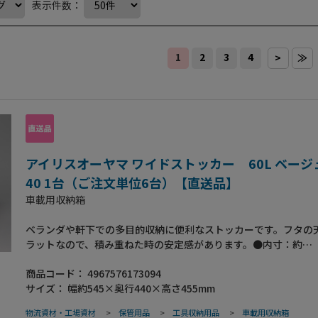
表示件数：
1
2
3
4
>
≫
アイリスオーヤマ ワイドストッカー 60L ベージュ 
40 1台（ご注文単位6台）【直送品】
車載用収納箱
ベランダや軒下での多目的収納に便利なストッカーです。フタの
ラットなので、積み重ねた時の安定感があります。●内寸：約
450×355×355mm（本体）、450×355×410mm（フタ取付時
商品コード：
4967576173094
量：約60L（本体）●収納の目安：一般的な20Lのポリタンク2個
サイズ：
幅約545×奥行440×高さ455mm
物流資材・工場資材
>
保管用品
>
工具収納用品
>
車載用収納箱