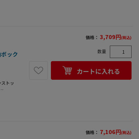
kg●入
南京錠に
の4ヶ所に
が取り付け
耐荷重が
3,709
円
価格：
(税込)
数量
収納ボック
カートに入れる
ンストッ
2kg●入
南京錠に
の4ヶ所に
が取り付け
耐荷重が
7,106
円
価格：
(税込)