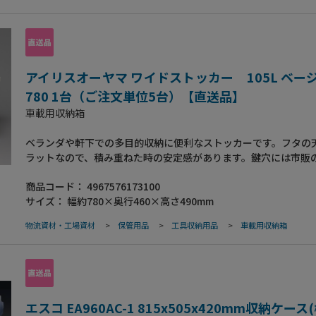
アイリスオーヤマ ワイドストッカー 105L ベージュ
780 1台（ご注文単位5台）【直送品】
車載用収納箱
ベランダや軒下での多目的収納に便利なストッカーです。フタの
ラットなので、積み重ねた時の安定感があります。鍵穴には市販
（シャックル径が5mm以下のもの）を取り付けることができます
商品コード：
4967576173100
寸：約695×375×370mm（本体）、695×375×440mm（フ
サイズ：
幅約780×奥行460×高さ490mm
●容量：約105L（本体）●収納の目安：一般的な18Lのポリタン
般的な20Lのポリタンク3個
物流資材・工場資材
>
保管用品
>
工具収納用品
>
車載用収納箱
エスコ EA960AC-1 815x505x420mm収納ケース