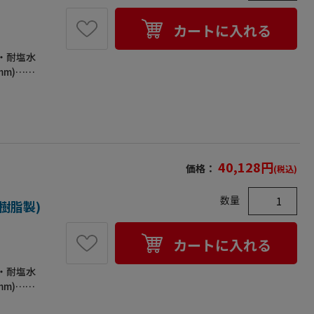
カートに入れる
・耐塩水
mm)…外
重量(kg)
40,128
円
価格：
(税込)
数量
(樹脂製)
カートに入れる
・耐塩水
mm)…外
重量(kg)