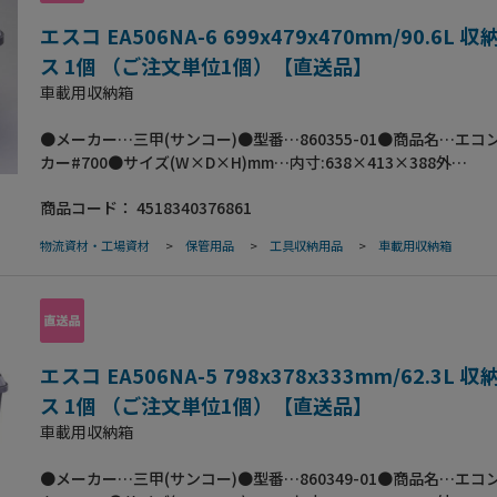
エスコ EA506NA-6 699x479x470mm/90.6L 
ス 1個 （ご注文単位1個）【直送品】
車載用収納箱
●メーカー…三甲(サンコー)●型番…860355-01●商品名…エコ
カー#700●サイズ(W×D×H)mm…内寸:638×413×388外
寸:699×479×470●有効内寸(mm)…577×355×385●重量…4.
商品コード：
4518340376861
数…1個●材質…ポリプロピレン●容量…90.6L●色…ブラック●
よる施錠が可能｡●バックルによりフタの固定が可能｡●フタ天面
物流資材・工場資材
>
保管用品
>
工具収納用品
>
車載用収納箱
カップが置ける凹み形状を設けております｡●フタの裏にフック
られる孔を設置しており､道具や小物の固定に便利です｡●フタの
80kgあるため､イスや踏み台としても使えます｡
エスコ EA506NA-5 798x378x333mm/62.3L 
ス 1個 （ご注文単位1個）【直送品】
車載用収納箱
●メーカー…三甲(サンコー)●型番…860349-01●商品名…エコ