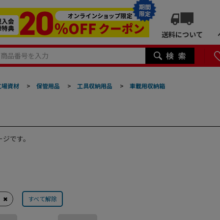
期間
限定
送料について
工場資材
>
保管用品
>
工具収納用品
>
車載用収納箱
ージです。
✖
すべて解除