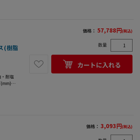
57,788
円
価格：
(税込)
数量
ース(樹脂
カートに入れる
油・耐塩
(mm)…
(H)●重量
3,093
円
価格：
(税込)