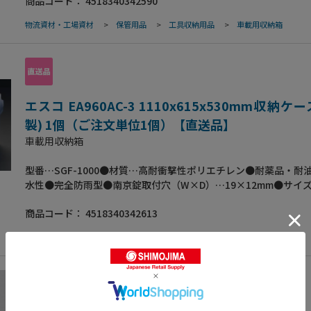
商品コード：
4518340342590
…15.5●梱包サイズ:935×625×540●梱包重量16000g
物流資材・工場資材
>
保管用品
>
工具収納用品
>
車載用収納箱
エスコ EA960AC-3 1110x615x530mm収納ケ
製) 1個（ご注文単位1個）【直送品】
車載用収納箱
型番…SGF-1000●材質…高耐衝撃性ポリエチレン●耐薬品・耐
水性●完全防雨型●南京錠取付穴（W×D）…19×12mm●サイズ
外寸：1110(W)×615(D)×530(H)内寸：1015(W)×510(D)×430
商品コード：
4518340342613
(kg)…18●梱包サイズ:1120×630×540●梱包重量18000g
物流資材・工場資材
>
保管用品
>
工具収納用品
>
車載用収納箱