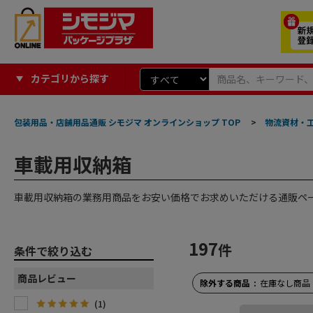
カテゴリから探す
包装用品・店舗用品通販 シモジマ オンラインショップ TOP
>
物流資材・
車載用収納箱
車載用収納箱の業務用商品をお安い価格でお求めいただける通販ペ
197
件
条件で絞り込む
商品レビュー
除外する商品
在庫なし商品
(
1
)