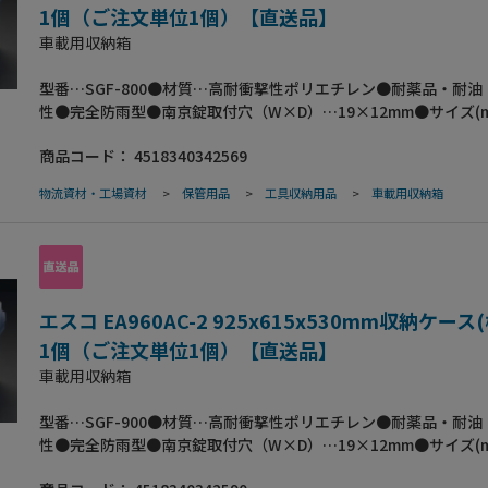
1個（ご注文単位1個）【直送品】
車載用収納箱
型番…SGF-800●材質…高耐衝撃性ポリエチレン●耐薬品・耐油
性●完全防雨型●南京錠取付穴（W×D）…19×12mm●サイズ(
寸：815(W)×505(D)×420(H)内寸：735(W)×400(D)×340(H)●
商品コード：
4518340342569
…10.5●梱包サイズ:825×515×430●梱包重量11000g
物流資材・工場資材
>
保管用品
>
工具収納用品
>
車載用収納箱
エスコ EA960AC-2 925x615x530mm収納ケース
1個（ご注文単位1個）【直送品】
車載用収納箱
型番…SGF-900●材質…高耐衝撃性ポリエチレン●耐薬品・耐油
性●完全防雨型●南京錠取付穴（W×D）…19×12mm●サイズ(
寸：925(W)×615(D)×530(H)内寸：830(W)×510(D)×430(H)●