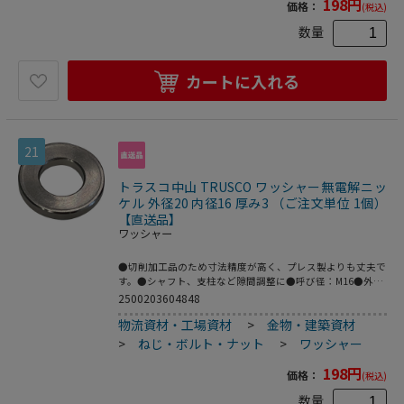
198
円
価格：
(税込)
数量
カートに入れる
21
トラスコ中山 TRUSCO ワッシャー無電解ニッ
ケル 外径20 内径16 厚み3 （ご注文単位 1個）
【直送品】
ワッシャー
●切削加工品のため寸法精度が高く、プレス製よりも丈夫で
す。●シャフト、支柱など隙間調整に●呼び径：M16●外径
(mm)：20●内径(mm)：16●厚さ(mm)：3●鉄(無電解ニッ
2500203604848
ケルメッキ)
物流資材・工場資材
>
金物・建築資材
>
ねじ・ボルト・ナット
>
ワッシャー
198
円
価格：
(税込)
数量