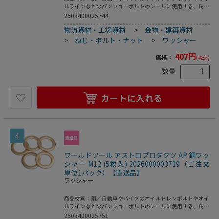
ルラインなどのバンジョーボルトのシールに使用する、銅製
のワッシャーです。
2503400025744
物流資材・工場資材
>
金物・建築資材
>
ねじ・ボルト・ナット
>
ワッシャー
407
円
価格：
(税込)
数量
カートに入れる
4
ワールドツール アストロプロダクツ AP 銅ワッ
シャー M12 (5枚入) 2026000003719（ご注文
単位1パック）【直送品】
ワッシャー
商品材質：銅／自動車やバイクのオイルドレンボルトやオイ
ルラインなどのバンジョーボルトのシールに使用する、銅製
のワッシャーです。
2503400025751