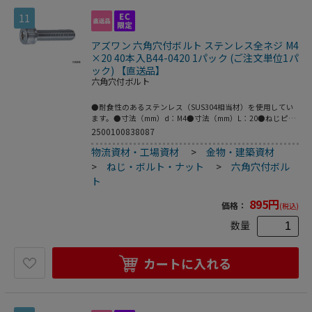
11
アズワン 六角穴付ボルト ステンレス全ネジ M4
×20 40本入B44-0420 1パック (ご注文単位1パ
ック) 【直送品】
六角穴付ボルト
●耐食性のあるステンレス（SUS304相当材）を使用してい
ます。●寸法（mm）d：M4●寸法（mm）L：20●ねじピッ
チ（mm）：0.7●ねじ部長さ（mm）：20●強度区分：A2-
2500100838087
70相当●ねじタイプ：全ねじ●パッケージ：ボルトンパッ
物流資材・工場資材
>
金物・建築資材
ク（ブリスター）●JIS B1176規格品●材質／仕上：ステン
レス（SUS304相当材）●コード番号：160-1512●こちらの
>
ねじ・ボルト・ナット
>
六角穴付ボル
商品は事業者様向け商品です。
ト
895
円
価格：
(税込)
数量
カートに入れる