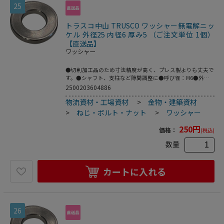
25
トラスコ中山 TRUSCO ワッシャー無電解ニッ
ケル 外径25 内径6 厚み5 （ご注文単位 1個）
【直送品】
ワッシャー
●切削加工品のため寸法精度が高く、プレス製よりも丈夫で
す。●シャフト、支柱など隙間調整に●呼び径：M6●外径
(mm)：25●内径(mm)：6●厚さ(mm)：5●鉄(無電解ニッケ
2500203604886
ルメッキ)
物流資材・工場資材
>
金物・建築資材
>
ねじ・ボルト・ナット
>
ワッシャー
250
円
価格：
(税込)
数量
カートに入れる
26