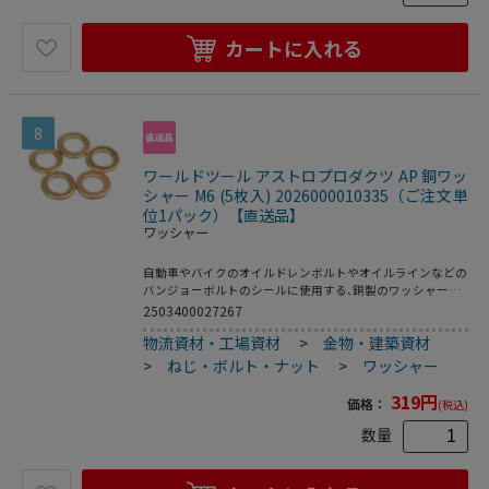
カートに入れる
8
ワールドツール アストロプロダクツ AP 銅ワッ
シャー M6 (5枚入) 2026000010335（ご注文単
位1パック）【直送品】
ワッシャー
自動車やバイクのオイルドレンボルトやオイルラインなどの
バンジョーボルトのシールに使用する､銅製のワッシャーで
す｡ ・本体サイズ:Φ6×Φ10×t1mm・入数:5
2503400027267
物流資材・工場資材
>
金物・建築資材
>
ねじ・ボルト・ナット
>
ワッシャー
319
円
価格：
(税込)
数量