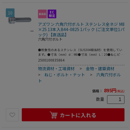
10
アズワン 六角穴付ボルト ステンレス全ネジ M8
×25 13本入B44-0825 1パック (ご注文単位1パ
ック) 【直送品】
六角穴付ボルト
●耐食性のあるステンレス（SUS304相当材）を使用してい
ます。●寸法（mm）d：M8●寸法（mm）L：25●ねじピッ
チ（mm）：1.25●ねじ部長さ（mm）：25●強度区分：A2-
2500100835864
70相当●ねじタイプ：全ねじ●パッケージ：ボルトンパッ
物流資材・工場資材
>
金物・建築資材
ク（ブリスター）●JIS B1176規格品●材質／仕上：ステン
レス（SUS304相当材）●コード番号：160-1903●こちらの
>
ねじ・ボルト・ナット
>
六角穴付ボル
商品は事業者様向け商品です。
ト
895
円
価格：
(税込)
数量
カートに入れる