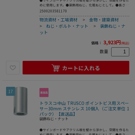
●サインボードやアクリル板を壁から浮かし、空間を作るた
めに使用します。●装飾用ねじ、化粧ねじとして。●長さ
(mm)：15●仕上げ：生地●本体素材：ステンレス(生地)●
2500203581170
外径×内径：8×4.2mm●ステンレス●本体：真鍮●仕上：
物流資材・工場資材
>
金物・建築資材
ニッケルメッキ
>
ねじ・ボルト・ナット
>
装飾ねじ・ナ
ット
3,923
円
価格：
(税込)
数量
カートに入れる
17
トラスコ中山 TRUSCO ポイントビス用スペー
サー30mm ステンレス 10個入（ご注文単位 1
パック）【直送品】
装飾ねじ・ナット
●サインボードやアクリル板を壁から浮かし、空間を作るた
めに使用します。●装飾用ねじ、化粧ねじとして。●長さ