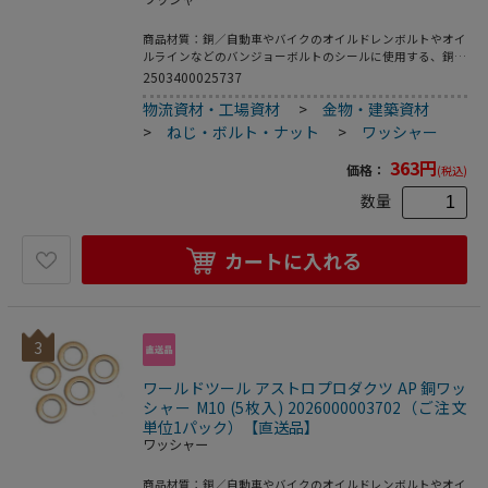
商品材質：銅／自動車やバイクのオイルドレンボルトやオイ
ルラインなどのバンジョーボルトのシールに使用する、銅製
のワッシャーです。
2503400025737
物流資材・工場資材
>
金物・建築資材
>
ねじ・ボルト・ナット
>
ワッシャー
363
円
価格：
(税込)
数量
カートに入れる
3
ワールドツール アストロプロダクツ AP 銅ワッ
シャー M10 (5枚入) 2026000003702（ご注文
単位1パック）【直送品】
ワッシャー
商品材質：銅／自動車やバイクのオイルドレンボルトやオイ