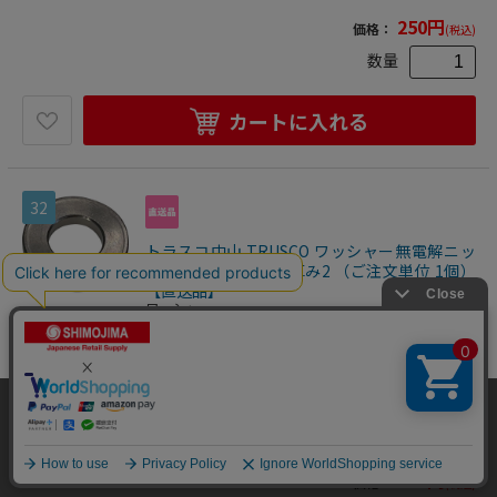
250
円
価格：
(税込)
数量
カートに入れる
32
トラスコ中山 TRUSCO ワッシャー無電解ニッ
ケル 外径25 内径12 厚み2 （ご注文単位 1個）
【直送品】
ワッシャー
●切削加工品のため寸法精度が高く、プレス製よりも丈夫で
す。●シャフト、支柱など隙間調整に●呼び径：M12●外径
(mm)：25●内径(mm)：12●厚さ(mm)：2●鉄(無電解ニッ
2500203604954
ケルメッキ)
当サイトはクッキー（Cookie）を使用しています。Cookieの使用に同意いた
物流資材・工場資材
>
金物・建築資材
だける場合は「OK」をクリックしてください。
>
ねじ・ボルト・ナット
>
ワッシャー
OK
250
円
価格：
(税込)