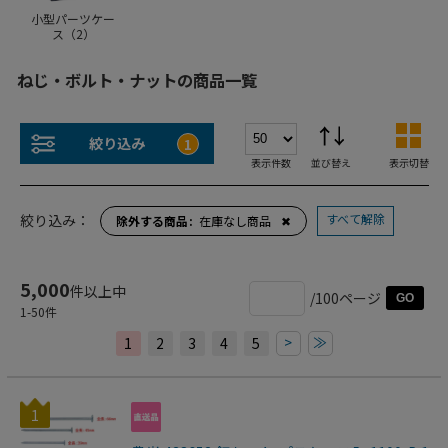
小型パーツケー
ス（
2
）
ねじ・ボルト・ナットの商品一覧
絞り込み
1
表示件数
並び替え
表示切替
すべて解除
絞り込み：
除外する商品
在庫なし商品
✖
5,000
件以上中
/100ページ
GO
1
-
50
件
>
≫
1
2
3
4
5
1