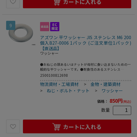
カートに入れる
9
アズワン 平ワッシャー JIS ステンレス M6 200
個入B27-0006 1パック (ご注文単位1パック)
【直送品】
ワッシャー
●おねじの頭あるいはナットが母材に食い込まないための一
般的な平ワッシャーです。●耐食性のあるステンレス
（SUS304）の材質を使用しています。●呼び径：M6●外径
2500100812698
（mm）：13●内径（mm）：6.5●厚さ（mm）：1.0●ミガ
物流資材・工場資材
>
金物・建築資材
キ丸（大ワッシャー）●材質／仕上：ステンレス（SUS304
相当材）●注意：呼径に小形がついているものは小形丸で
>
ねじ・ボルト・ナット
>
ワッシャー
す。●原産国：非公開●コード番号：160-8266●こちらの
商品は事業者様向け商品です。
850
円
価格：
(税込)
数量
カートに入れる