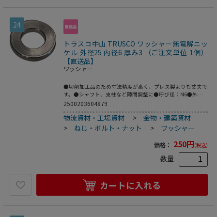
24
トラスコ中山 TRUSCO ワッシャー無電解ニッ
ケル 外径25 内径6 厚み3 （ご注文単位 1個）
【直送品】
ワッシャー
●切削加工品のため寸法精度が高く、プレス製よりも丈夫で
す。●シャフト、支柱など隙間調整に●呼び径：M6●外径
(mm)：25●内径(mm)：6●厚さ(mm)：3●鉄(無電解ニッケ
2500203604879
ルメッキ)
物流資材・工場資材
>
金物・建築資材
>
ねじ・ボルト・ナット
>
ワッシャー
250
円
価格：
(税込)
数量
カートに入れる