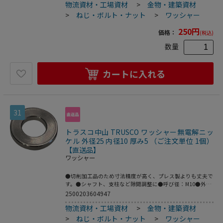
物流資材・工場資材
>
金物・建築資材
>
ねじ・ボルト・ナット
>
ワッシャー
250
円
価格：
(税込)
数量
カートに入れる
31
トラスコ中山 TRUSCO ワッシャー無電解ニッ
ケル 外径25 内径10 厚み5 （ご注文単位 1個）
【直送品】
ワッシャー
●切削加工品のため寸法精度が高く、プレス製よりも丈夫で
す。●シャフト、支柱など隙間調整に●呼び径：M10●外径
(mm)：25●内径(mm)：10●厚さ(mm)：5●鉄(無電解ニッ
2500203604947
ケルメッキ)
物流資材・工場資材
>
金物・建築資材
>
ねじ・ボルト・ナット
>
ワッシャー