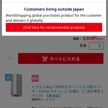
●サインボードやアクリル板を壁から浮かし、空間を作るた
めに使用します。●装飾用ねじ、化粧ねじとして。●長さ
(mm)：5●仕上げ：生地●本体素材：ステンレス(生地)●外
2500203581163
径×内径：8×4.2mm●ステンレス●本体：真鍮●仕上：ニ
物流資材・工場資材
>
金物・建築資材
ッケルメッキ
>
ねじ・ボルト・ナット
>
装飾ねじ・ナ
ット
4,918
円
価格：
(税込)
数量
カートに入れる
16
トラスコ中山 TRUSCO ポイントビス用スペー
サー15mm ステンレス 25個入（ご注文単位 1
パック）【直送品】
装飾ねじ・ナット