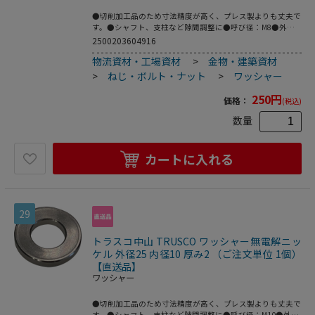
●切削加工品のため寸法精度が高く、プレス製よりも丈夫で
す。●シャフト、支柱など隙間調整に●呼び径：M8●外径
(mm)：25●内径(mm)：8●厚さ(mm)：5●鉄(無電解ニッケ
2500203604916
ルメッキ)
物流資材・工場資材
>
金物・建築資材
>
ねじ・ボルト・ナット
>
ワッシャー
250
円
価格：
(税込)
数量
カートに入れる
29
トラスコ中山 TRUSCO ワッシャー無電解ニッ
ケル 外径25 内径10 厚み2 （ご注文単位 1個）
【直送品】
ワッシャー
●切削加工品のため寸法精度が高く、プレス製よりも丈夫で
す。●シャフト、支柱など隙間調整に●呼び径：M10●外径