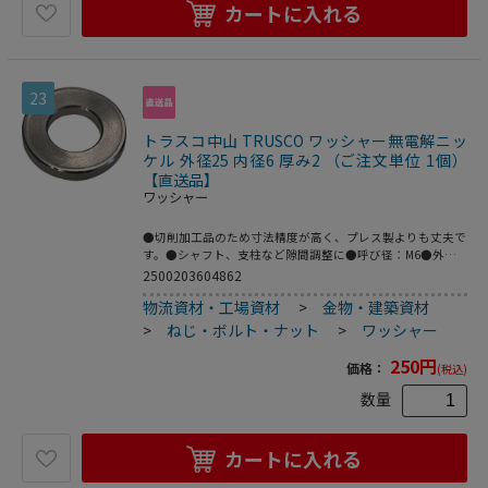
カートに入れる
23
トラスコ中山 TRUSCO ワッシャー無電解ニッ
ケル 外径25 内径6 厚み2 （ご注文単位 1個）
【直送品】
ワッシャー
●切削加工品のため寸法精度が高く、プレス製よりも丈夫で
す。●シャフト、支柱など隙間調整に●呼び径：M6●外径
(mm)：25●内径(mm)：6●厚さ(mm)：2●鉄(無電解ニッケ
2500203604862
ルメッキ)
物流資材・工場資材
>
金物・建築資材
>
ねじ・ボルト・ナット
>
ワッシャー
250
円
価格：
(税込)
数量
カートに入れる