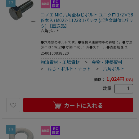
12
コノエ MIC 六角全ねじボルト ユニクロ 1/2×38
(9本入) M022-11238 1パック (ご注文単位1パッ
ク) 【直送品】
六角ボルト
●六角頭のボルトです。●機械や建築物等の締結に。●寸法
(mm)d：W1/2●寸法(mm)L：38●スチール●表面処理:ユニ
クロ●質量：555g●原産国：日本●コード番号：212-
2500100838520
4969●こちらの商品は事業者様向け商品です。
物流資材・工場資材
>
金物・建築資材
>
ねじ・ボルト・ナット
>
六角ボルト
1,024
円
価格：
(税込)
数量
カートに入れる
13