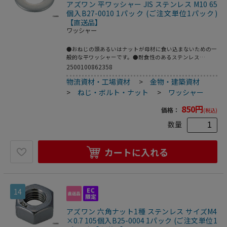
アズワン 平ワッシャー JIS ステンレス M10 65
個入B27-0010 1パック (ご注文単位1パック)
【直送品】
ワッシャー
●おねじの頭あるいはナットが母材に食い込まないための一
般的な平ワッシャーです。●耐食性のあるステンレス
（SUS304）の材質を使用しています。●呼び径：M10●外
2500100862358
径（mm）：22●内径（mm）：10.5●厚さ（mm）：1.5●
物流資材・工場資材
>
金物・建築資材
ミガキ丸（大ワッシャー）●材質／仕上：ステンレス
（SUS304相当材）●注意：呼径に小形がついているものは
>
ねじ・ボルト・ナット
>
ワッシャー
小形丸です。●原産国：非公開●コード番号：160-8282●
こちらの商品は事業者様向け商品です。
850
円
価格：
(税込)
数量
カートに入れる
14
アズワン 六角ナット1種 ステンレス サイズM4
×0.7 105個入B25-0004 1パック (ご注文単位1