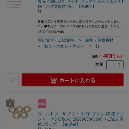
豊光 438652 釘セット プラケース入 1100-P 1
個（ご注文単位1個）【直送品】
釘
日曜大工から現場での作業に使えるサイズをセットしまし
た。●専用ケースはサイズ別に区切りを設け混ざったりしま
せん。
2502700382946
物流資材・工場資材
>
金物・建築資材
>
ねじ・ボルト・ナット
>
釘
400
円
価格：
(税込)
数量
カートに入れる
2
ワールドツール アストロプロダクツ AP 銅ワッ
シャー M8 (5枚入) 2026000003696（ご注文単
位1パック）【直送品】
ワッシャー