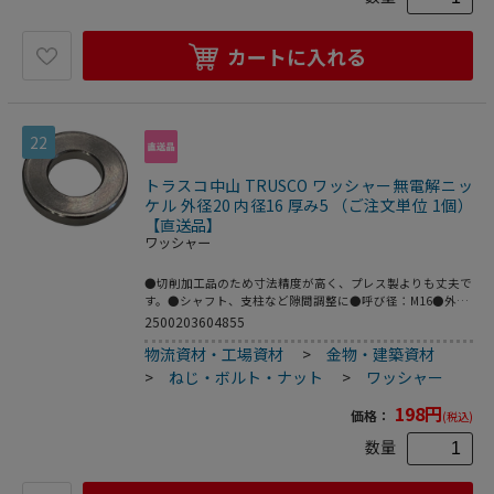
カートに入れる
22
トラスコ中山 TRUSCO ワッシャー無電解ニッ
ケル 外径20 内径16 厚み5 （ご注文単位 1個）
【直送品】
ワッシャー
●切削加工品のため寸法精度が高く、プレス製よりも丈夫で
す。●シャフト、支柱など隙間調整に●呼び径：M16●外径
(mm)：25●内径(mm)：16●厚さ(mm)：5●鉄(無電解ニッ
2500203604855
ケルメッキ)
物流資材・工場資材
>
金物・建築資材
>
ねじ・ボルト・ナット
>
ワッシャー
198
円
価格：
(税込)
数量