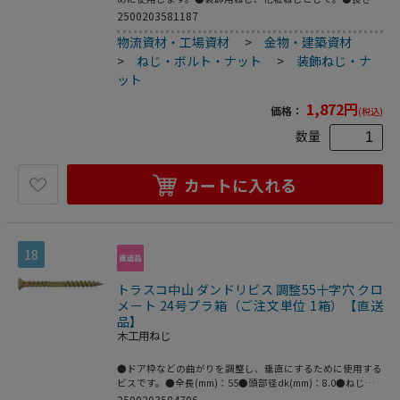
(mm)：30●仕上げ：生地●本体素材：ステンレス(生地)●
2500203581187
外径×内径：8×4.2mm●ステンレス●本体：真鍮●仕上：
物流資材・工場資材
>
金物・建築資材
ニッケルメッキ
>
ねじ・ボルト・ナット
>
装飾ねじ・ナ
ット
1,872
円
価格：
(税込)
数量
カートに入れる
18
トラスコ中山 ダンドリビス 調整55十字穴 クロ
メート 24号プラ箱（ご注文単位 1箱）【直送
品】
木工用ねじ
●ドア枠などの曲がりを調整し、垂直にするために使用する
ビスです。●全長(mm)：55●頭部径dk(mm)：8.0●ねじ長
さ1(mm)：27●ねじ径1(mm)：5.2●ねじ長さ2(mm)：15●
2500203584706