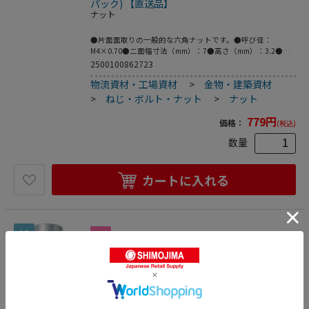
パック) 【直送品】
ナット
●片面面取りの一般的な六角ナットです。●呼び径：
M4×0.70●二面幅寸法（mm）：7●高さ（mm）：3.2●ナ
ット種類：1種ナット●強度区分：A2-50相当●寸法（mm）
2500100862723
B：7.0●寸法（mm）C：8.1●寸法（mm）e：8.1●寸法
物流資材・工場資材
>
金物・建築資材
（mm）k：3.2●寸法（mm）m：3.2●寸法（mm）s：7.0●
パッケージ：ボルトンパック（ブリスター）●ナット1種
>
ねじ・ボルト・ナット
>
ナット
（高さ：ねじ径の80％ 片面面取り）●材質／仕上：ステン
レス（SUS304）●原産国：中国●発注コード：160-7120●
779
円
価格：
(税込)
こちらの商品は事業者様向け商品です。
数量
カートに入れる
15
トラスコ中山 TRUSCO ポイントビス用スペー
サー5mm ステンレス50個入（ご注文単位 1パ
ック）【直送品】
装飾ねじ・ナット