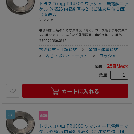
トラスコ中山 TRUSCO ワッシャー無電解ニッ
ケル 外径25 内径8 厚み2 （ご注文単位 1個）
【直送品】
ワッシャー
●切削加工品のため寸法精度が高く、プレス製よりも丈夫で
す。●シャフト、支柱など隙間調整に●呼び径：M8●外径
(mm)：25●内径(mm)：8●厚さ(mm)：2●鉄(無電解ニッケ
2500203604893
ルメッキ)
物流資材・工場資材
>
金物・建築資材
>
ねじ・ボルト・ナット
>
ワッシャー
250
円
価格：
(税込)
数量
カートに入れる
27
トラスコ中山 TRUSCO ワッシャー無電解ニッ
ケル 外径25 内径8 厚み3 （ご注文単位 1個）