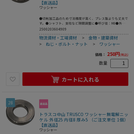
【直送品】
ワッシャー
●切削加工品のため寸法精度が高く、プレス製よりも丈夫で
す。●シャフト、支柱など隙間調整に●呼び径：M8●外径
(mm)：25●内径(mm)：8●厚さ(mm)：3●鉄(無電解ニッケ
2500203604909
ルメッキ)
物流資材・工場資材
>
金物・建築資材
>
ねじ・ボルト・ナット
>
ワッシャー
250
円
価格：
(税込)
数量
カートに入れる
28
トラスコ中山 TRUSCO ワッシャー無電解ニッ
ケル 外径25 内径8 厚み5 （ご注文単位 1個）
【直送品】
ワッシャー