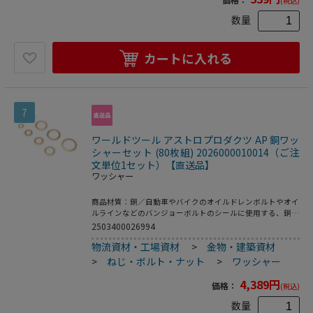
(税込)
数量
カートに入れる
7
ワールドツール アストロプロダクツ AP 銅ワッ
シャーセット (80枚組) 2026000010014（ご注
文単位1セット）【直送品】
ワッシャー
商品材質：銅／自動車やバイクのオイルドレンボルトやオイ
ルラインなどのバンジョーボルトのシールに使用する、銅製
のワッシャーです。8種類のセットです。セット内容：Ｍ6、
2503400026994
Ｍ8、Ｍ10、Ｍ12、Ｍ14、Ｍ16、Ｍ18、Ｍ20×各10収納ケ
物流資材・工場資材
>
金物・建築資材
ース、Ｍ6、φ6×φ10×ｔ1ｍｍ、Ｍ8、φ8×φ14×ｔ1.5ｍ
ｍ、Ｍ10、φ10×φ16×ｔ1.5ｍｍ、Ｍ12、φ12×φ18×ｔ1.5
>
ねじ・ボルト・ナット
>
ワッシャー
ｍｍ、Ｍ14、φ14×φ20×ｔ1.5ｍｍ、Ｍ16、φ16×φ22×ｔ
1.5ｍｍ、Ｍ18、φ18×φ24×ｔ1.5ｍｍ、Ｍ20、φ20×φ26×
4,389
円
価格：
(税込)
ｔ1.5ｍｍ
数量