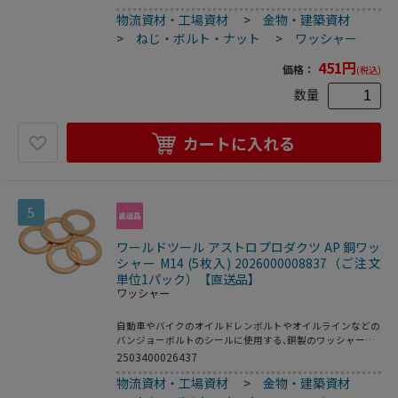
物流資材・工場資材
>
金物・建築資材
>
ねじ・ボルト・ナット
>
ワッシャー
451
円
価格：
(税込)
数量
カートに入れる
5
ワールドツール アストロプロダクツ AP 銅ワッ
シャー M14 (5枚入) 2026000008837（ご注文
単位1パック）【直送品】
ワッシャー
自動車やバイクのオイルドレンボルトやオイルラインなどの
バンジョーボルトのシールに使用する､銅製のワッシャーで
す｡ ・本体サイズ:Φ14×Φ20×t1.5mm・入数:5
2503400026437
物流資材・工場資材
>
金物・建築資材