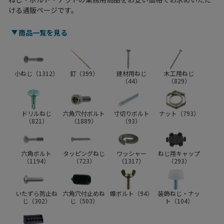
ける通販ページです。
商品一覧を見る
小ねじ（
1312
）
釘（
399
）
建材用ねじ
木工用ねじ
（
44
）
（
829
）
ドリルねじ
六角穴付ボルト
寸切りボルト
ナット（
793
）
（
821
）
（
1889
）
（
93
）
六角ボルト
タッピングねじ
ワッシャー
ねじ用キャップ
（
1194
）
（
723
）
（
1317
）
（
293
）
いたずら防止ね
六角穴付止めね
蝶ボルト（
94
）
装飾ねじ・ナッ
じ（
302
）
じ（
503
）
ト（
104
）