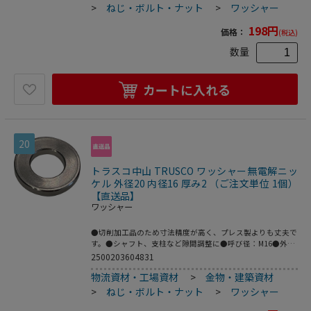
>
ねじ・ボルト・ナット
>
ワッシャー
198
円
価格：
(税込)
数量
カートに入れる
20
トラスコ中山 TRUSCO ワッシャー無電解ニッ
ケル 外径20 内径16 厚み2 （ご注文単位 1個）
【直送品】
ワッシャー
●切削加工品のため寸法精度が高く、プレス製よりも丈夫で
す。●シャフト、支柱など隙間調整に●呼び径：M16●外径
(mm)：20●内径(mm)：16●厚さ(mm)：2●鉄(無電解ニッ
2500203604831
ケルメッキ)
物流資材・工場資材
>
金物・建築資材
>
ねじ・ボルト・ナット
>
ワッシャー