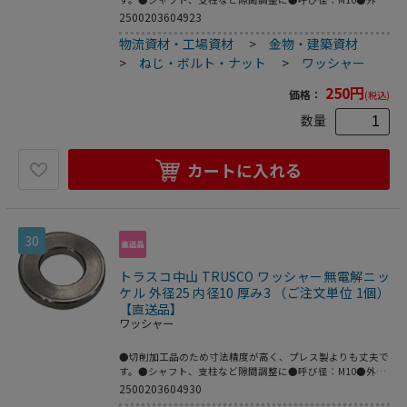
(mm)：25●内径(mm)：10●厚さ(mm)：2●鉄(無電解ニッ
2500203604923
ケルメッキ)
物流資材・工場資材
>
金物・建築資材
>
ねじ・ボルト・ナット
>
ワッシャー
250
円
価格：
(税込)
数量
カートに入れる
30
トラスコ中山 TRUSCO ワッシャー無電解ニッ
ケル 外径25 内径10 厚み3 （ご注文単位 1個）
【直送品】
ワッシャー
●切削加工品のため寸法精度が高く、プレス製よりも丈夫で
す。●シャフト、支柱など隙間調整に●呼び径：M10●外径
(mm)：25●内径(mm)：10●厚さ(mm)：3●鉄(無電解ニッ
2500203604930
ケルメッキ)