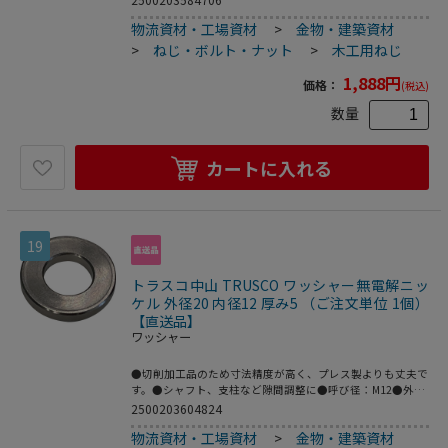
ねじ径2(mm)：4.2●箱入●十字穴●本体：鉄●表面処理：
物流資材・工場資材
>
金物・建築資材
クロメート
>
ねじ・ボルト・ナット
>
木工用ねじ
1,888
円
価格：
(税込)
数量
カートに入れる
19
トラスコ中山 TRUSCO ワッシャー無電解ニッ
ケル 外径20 内径12 厚み5 （ご注文単位 1個）
【直送品】
ワッシャー
●切削加工品のため寸法精度が高く、プレス製よりも丈夫で
す。●シャフト、支柱など隙間調整に●呼び径：M12●外径
(mm)：20●内径(mm)：12●厚さ(mm)：5●鉄(無電解ニッ
2500203604824
ケルメッキ)
物流資材・工場資材
>
金物・建築資材