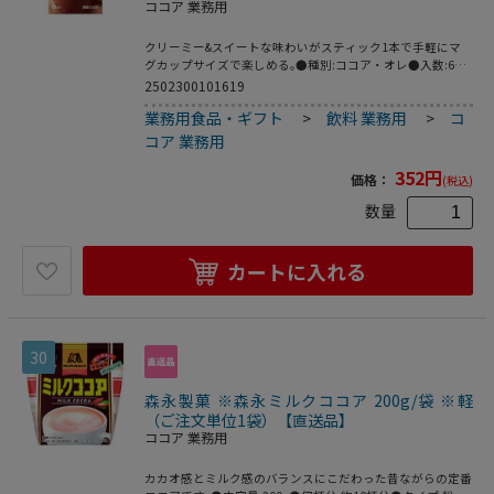
ココア 業務用
クリーミー&スイートな味わいがスティック1本で手軽にマ
グカップサイズで楽しめる｡●種別:ココア・オレ●入数:6本
●内容量(個装):9.9g●何杯分:6杯分●タイプ:スティックタイ
2502300101619
プ●ミルク:有●シュガー:有●甘さ:有●ブランド:AGF ブレ
業務用食品・ギフト
>
飲料 業務用
>
コ
ンディ●カテゴリー:ココア●軽減税率:対象●製造国:日本●
メーカーの都合によりパッケージや仕様などが変更になる場
コア 業務用
合がございますので､あらかじめご了承ください｡
352
円
価格：
(税込)
数量
カートに入れる
30
森永製菓 ※森永ミルクココア 200g/袋 ※軽
（ご注文単位1袋）【直送品】
ココア 業務用
カカオ感とミルク感のバランスにこだわった昔ながらの定番