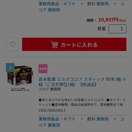
業務用食品・ギフト
>
飲料 業務用
>
コ
になる場合がございます。●大容量のスティックタイプ！80
本×3箱セットです。
コア 業務用
10,957
円
価格：
(税込)
数量
カートに入れる
4
森永製菓 ミルクココア スティック 80本/箱 ※
軽（ご注文単位1箱）【直送品】
ココア 業務用
●深くまろやかな味わいの定番ミルクココア。●タイプ／ス
ティック●賞味期限／商品の発送時点で、賞味期限まで残り
180日以上の商品をお届けします。●1箱=80本※メーカー都
2501700016813
合により、パッケージデザインおよび仕様が変更になる場合
業務用食品・ギフト
>
飲料 業務用
>
コ
がございます。●大容量80本入スティックタイプ！
コア 業務用