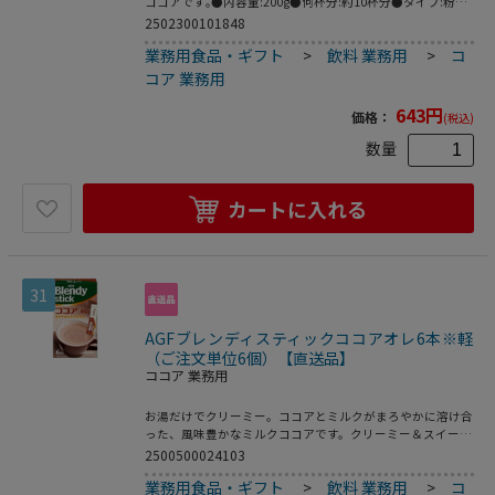
ココアです｡●内容量:200g●何杯分:約10杯分●タイプ:粉タ
イプ●カテゴリー:ココア●軽減税率:対象●メーカーの都合
2502300101848
によりパッケージや仕様などが変更になる場合がございます
業務用食品・ギフト
>
飲料 業務用
>
コ
ので､あらかじめご了承ください｡
コア 業務用
643
円
価格：
(税込)
数量
カートに入れる
31
AGFブレンディスティックココアオレ6本※軽
（ご注文単位6個）【直送品】
ココア 業務用
お湯だけでクリーミー。ココアとミルクがまろやかに溶け合
った、風味豊かなミルクココアです。クリーミー＆スイート
な味わいが、スティック１本で１杯分ずつ手軽に入れられ、
2500500024103
たっぷり、ゆっくり楽しめる。
業務用食品・ギフト
>
飲料 業務用
>
コ