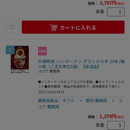
3,767
円
価格：
(税込)
数量
カートに入れる
5
片岡物産 バンホーテン グランカカオ 20本/箱
※軽（ご注文単位1箱）【直送品】
ココア 業務用
●バンホーテンのピュアココアを使用。●タイプ／インスタ
ント●賞味期限／商品の発送時点で、賞味期限まで残り180
日以上の商品をお届けします。●1箱=20本※メーカー都合
2501700019470
により、パッケージデザインおよび仕様が変更になる場合が
業務用食品・ギフト
>
飲料 業務用
>
コ
ございます。●カカオ際立つ濃厚な味わい。20本入です。
コア 業務用
1,370
円
価格：
(税込)
数量