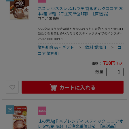
ネスレ ※ネスレ ふわラテ 香るミルクココア 20
本/箱 ※軽（ご注文単位1箱）【直送品】
ココア 業務用
シルクのようなきめ細やかなふわっとした泡とまろやかな口
当たりをお楽しみいただけるスティックタイプのインスタン
ト飲料｡●種別:ふわラテ ミルクココア●入数:20本●内容量
2502300100971
(個装):6.6g●何杯分:20杯分●タイプ:スティックタイプ●ミ
業務用食品・ギフト
>
飲料 業務用
>
コ
ルク:有●シュガー:加糖●甘さ:有●ブランド:ネスカフェ●
軽減税率:対象●製造国:日本●メーカーの都合によりパッケ
コア 業務用
ージや仕様などが変更になる場合がございますので､あらか
じめご了承ください｡
710
円
価格：
(税込)
数量
カートに入れる
29
味の素AgF ※ブレンディ スティック ココアオ
レ 6本/箱 ※軽（ご注文単位1箱）【直送品】