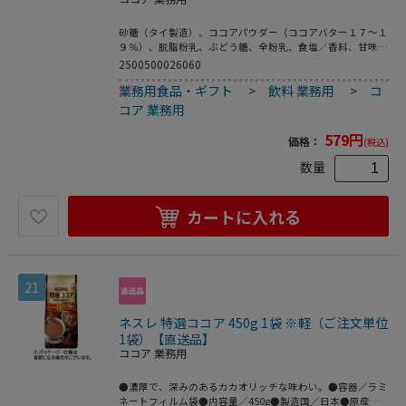
砂糖（タイ製造）、ココアパウダー（ココアバター１７～１
９％）、脱脂粉乳、ぶどう糖、全粉乳、食塩／香料、甘味料
（アスパルテーム・Ｌ－フェニルアラニン化合物）、調味料
2500500026060
（アミノ酸等）サッとお湯に溶かせて持ち運びも保存もでき
業務用食品・ギフト
>
飲料 業務用
>
コ
る、スティック入りです。まろやかなミルクのコクとココア
の香りがバランスの良い定番ミルクココアです。
コア 業務用
579
円
価格：
(税込)
数量
カートに入れる
21
ネスレ 特選ココア 450g 1袋 ※軽（ご注文単位
1袋）【直送品】
ココア 業務用
●濃厚で、深みのあるカカオリッチな味わい。●容器／ラミ
ネートフィルム袋●内容量／450g●製造国／日本●原産国