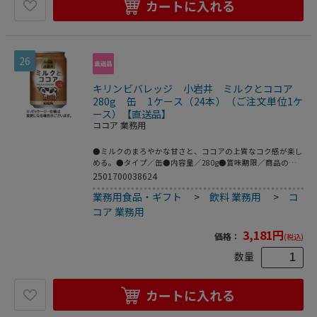
カートに入れる
26
キリンビバレッジ 小岩井 ミルクとココア
280g 缶 1ケース（24本）（ご注文単位1ケ
ース）【直送品】
ココア 業務用
●ミルクのまろやかな甘さと、ココアの上質なコク感が楽し
める。●タイプ／缶●内容量／280g●賞味期限／商品の発
送時点で、賞味期限まで残り120日以上の商品をお届けしま
2501700038624
す。●1ケース＝24本※内容量は1本あたり※メーカー都合
業務用食品・ギフト
>
飲料 業務用
>
コ
により、パッケージデザインおよび仕様が変更になる場合が
ございます。●280g缶、24本セットです。
コア 業務用
3,181
円
価格：
(税込)
数量
カートに入れる