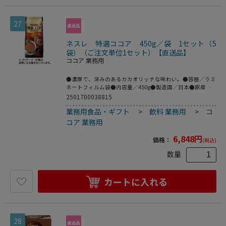
27
ネスレ 特選ココア 450g／袋 1セット（5
袋）（ご注文単位1セット）【直送品】
ココア 業務用
●濃厚で、深みのあるカカオリッチな味わい。●容器／ラミ
ネートフィルム袋●内容量／450g●製造国／日本●原産国
／シンガポール、日本、ガーナ、オランダ、カナダ、ドイ
2501700038815
ツ、ニュージーランド、オーストリア、デンマーク●カロリ
業務用食品・ギフト
>
飲料 業務用
>
コ
ー／77kcal●成分／たんぱく質 0.4-0.8g、脂質 1.2g、炭水化
物 16.0g、ナトリウム 101mg●賞味期限／商品の発送時点
コア 業務用
で、賞味期限まで残り120日以上の商品をお届けします。●
保存方法／高温多湿の場所をさけて保存してください。●約
6,848
円
価格：
(税込)
25杯分●1セ●5袋のセット。
数量
カートに入れる
28