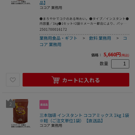
品】
ココア 業務用
●まろやかでコクのある味わい。●タイプ／インスタント●
内容量／1kg●1セット=2袋※メーカー都合により、パッケ
ージデザインおよび仕様が変更になる場合がございます。※
2501700016172
賞味期限について：商品の発送時点で、賞味期限まで残り
業務用食品・ギフト
>
飲料 業務用
>
コ
180日以上の商品をお届けします。●2袋のセット。
コア 業務用
5,660
円
価格：
(税込)
数量
カートに入れる
2
三本珈琲 インスタント ココアミックス 1kg 1袋
※軽（ご注文単位1袋）【直送品】
ココア 業務用