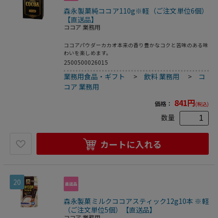
森永製菓純ココア110g※軽（ご注文単位6個）
【直送品】
ココア 業務用
ココアパウダーカカオ本来の香り豊かなコクと苦味のある味
わいを楽しめます。
2500500026015
業務用食品・ギフト
>
飲料 業務用
>
コ
コア 業務用
841
円
価格：
(税込)
数量
カートに入れる
20
森永製菓ミルクココアスティック12g10本 ※軽
（ご注文単位5個）【直送品】
ココア 業務用