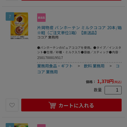
7
片岡物産 バンホーテン ミルクココア 20本/箱
※軽（ご注文単位1箱）【直送品】
ココア 業務用
●バンホーテンのピュアココアを使用。●タイプ／インスタ
ント●仕様／砂糖・ミルク入り●容器／スティック●内容量
／18.0g(1本あたり)●製造国／日本●賞味期限／商品の発送
2501700019517
時点で、賞味期限まで残り180日以上の商品をお届けしま
業務用食品・ギフト
>
飲料 業務用
>
コ
す。●保存方法／常温●1箱=20本※メーカー都合により、
パッケージデザインおよび仕様が変更になる場合がございま
コア 業務用
す。●本格的な味わいのミルクココア。●1箱20本入。
1,370
円
価格：
(税込)
数量
カートに入れる