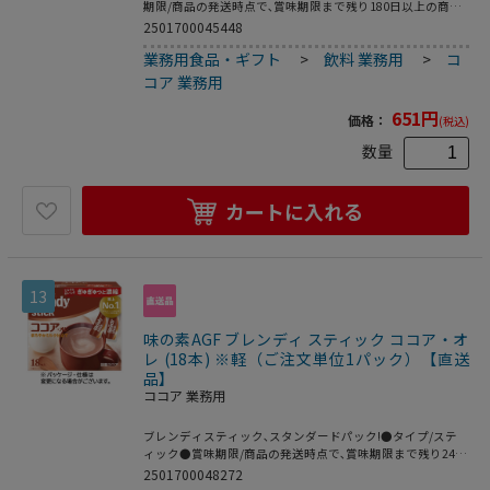
期限/商品の発送時点で､賞味期限まで残り180日以上の商品
をお届けします｡●保健機能食品/機能性表示食品●シリーズ
2501700045448
名/バンホーテン●快眠ココア※メーカー都合により､パッケ
業務用食品・ギフト
>
飲料 業務用
>
コ
ージデザインおよび仕様が変更になる場合がございます｡
コア 業務用
651
円
価格：
(税込)
数量
カートに入れる
13
味の素AGF ブレンディ スティック ココア・オ
レ (18本) ※軽（ご注文単位1パック）【直送
品】
ココア 業務用
ブレンディスティック､スタンダードパック!●タイプ/ステ
ィック●賞味期限/商品の発送時点で､賞味期限まで残り240
日以上の商品をお届けします｡●シリーズ名/Blendy●1箱
2501700048272
=18本※メーカー都合により､パッケージデザインおよび仕