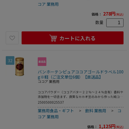
コア 業務用
278
円
価格：
(税込)
数量
カートに入れる
32
バンホーテンピュアココアゴールドラベル100
g※軽（ご注文単位6個）【直送品】
ココア 業務用
ココアパウダー（ココアバター２２％～２４％含有）香料や
添加物を一切含まず、良質なカカオ豆のみから作った純ココ
アです。
2500500025537
業務用食品・ギフト
>
飲料 業務用
>
コ
コア 業務用
1,125
円
価格：
(税込)