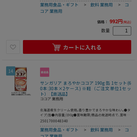
業務用食品・ギフト
>
飲料 業務用
>
コ
様が変更になる場合がございます｡●ココア・オレ18本入り｡
コア 業務用
992
円
価格：
(税込)
数量
カートに入れる
14
サンガリア まろやかココア 190g 缶 1セット(6
0本:30本×2ケース) ※軽（ご注文単位1セッ
ト）【直送品】
ココア 業務用
北海道産生クリーム使用｡香り豊かでまろやかな味わい｡●タ
イプ/缶●内容量/190g●賞味期限/商品の発送時点で､賞味期
限まで残り120日以上の商品をお届けします｡●1セット=30
2501700048340
本×2ケース※メーカー都合により､パッケージデザインおよ
業務用食品・ギフト
>
飲料 業務用
>
コ
び仕様が変更になる場合がございます｡●190g缶､30本×2ケ
ースのセットです｡
コア 業務用