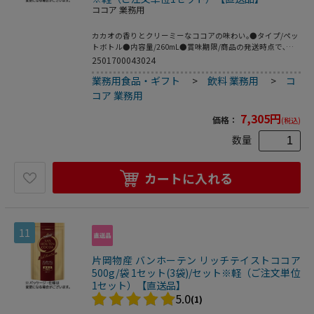
ココア 業務用
カカオの香りとクリーミーなココアの味わい｡●タイプ/ペッ
トボトル●内容量/260mL●賞味期限/商品の発送時点で､賞
味期限まで残り90日以上の商品をお届けします｡●シリーズ
2501700043024
名/タリーズ●1セット=24本×2ケース※メーカー都合によ
業務用食品・ギフト
>
飲料 業務用
>
コ
り､パッケージデザインおよび仕様が変更になる場合がござ
います｡
コア 業務用
7,305
円
価格：
(税込)
数量
カートに入れる
11
片岡物産 バンホーテン リッチテイストココア
500g/袋 1セット(3袋)/セット※軽（ご注文単位
1セット）【直送品】
5.0
(1)