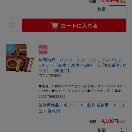
3,936
円
価格：
(税込)
数量
カートに入れる
24
片岡物産 バンホーテン バラエティパック
1セット（60本：20本×3箱）（ご注文単位1セ
ット）【直送品】
ココア 業務用
●厳選した良質のカカオ豆のみを使用。ココアといえばバン
ホーテン●タイプ／インスタント●アソート内容（1箱あた
り）／ミルクココア、グランカカオ、ミルクココア カロリ
2501700033292
ー1/4、カフェモカ×各5本●賞味期限／商品の発送時点で、
業務用食品・ギフト
>
飲料 業務用
>
コ
賞味期限まで残り180日以上の商品をお届けします。●1セ
ット＝20本×3箱※メーカー都合により、パッケージデザイ
コア 業務用
ンおよびセット内容・仕様が変更になる場合がございます。
●気分に合わせて選べるバラエティタイプ。●20本入の3箱
4,109
円
価格：
(税込)
セット。
数量