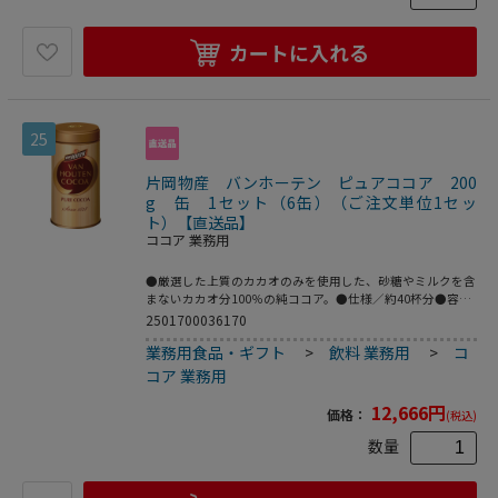
カートに入れる
25
片岡物産 バンホーテン ピュアココア 200
g 缶 1セット（6缶）（ご注文単位1セッ
ト）【直送品】
ココア 業務用
●厳選した上質のカカオのみを使用した、砂糖やミルクを含
まないカカオ分100％の純ココア。●仕様／約40杯分●容器
／缶●内容量／200g●賞味期限／商品の発送時点で、賞味
2501700036170
期限まで残り180日以上の商品をお届けします。●1セット
業務用食品・ギフト
>
飲料 業務用
>
コ
＝6缶※内容量は1缶あたり※メーカー都合により、パッケ
ージデザインおよび仕様が変更になる場合がございます。
コア 業務用
●200g入×6本セットです。
12,666
円
価格：
(税込)
数量