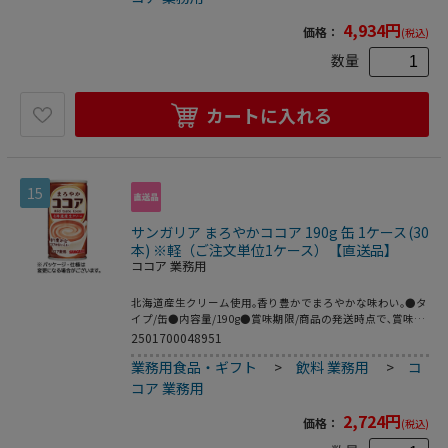
4,934
円
価格：
(税込)
数量
カートに入れる
15
サンガリア まろやかココア 190g 缶 1ケース(30
本) ※軽（ご注文単位1ケース）【直送品】
ココア 業務用
北海道産生クリーム使用｡香り豊かでまろやかな味わい｡●タ
イプ/缶●内容量/190g●賞味期限/商品の発送時点で､賞味期
限まで残り120日以上の商品をお届けします｡●1ケース=30
2501700048951
本※メーカー都合により､パッケージデザインおよび仕様が
業務用食品・ギフト
>
飲料 業務用
>
コ
変更になる場合がございます｡●190g缶､30本です｡
コア 業務用
2,724
円
価格：
(税込)