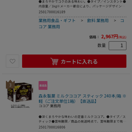
●まろやかでコクのある味わい。●タイプ／インスタント●
内容量／1kg※メーカー都合により、パッケージデザインお
よび仕様が変更になる場合がございます。※賞味期限につい
2501700016189
て：商品の発送時点で、賞味期限まで残り180日以上の商品
業務用食品・ギフト
>
飲料 業務用
>
コ
をお届けします。
コア 業務用
2,967
円
価格：
(税込)
数量
カートに入れる
3
森永製菓 ミルクココア スティック 240本/箱 ※
軽（ご注文単位1箱）【直送品】
ココア 業務用
●深くまろやかな味わいの定番ミルクココア。●タイプ／ス
ティック●賞味期限／商品の発送時点で、賞味期限まで残り
180日以上の商品をお届けします。●1セット=80本×3箱※
2501700016806
メーカー都合により、パッケージデザインおよび仕様が変更