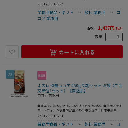
／シンガポール、日本、ガーナ、オランダ、カナダ、ドイ
2501700010224
ツ、ニュージーランド、オーストリア、デンマーク●カロリ
業務用食品・ギフト
>
飲料 業務用
>
コ
ー／77kcal●成分／たんぱく質 0.4-0.8g、脂質 1.2g、炭水化
物 16.0g、ナトリウム 101mg●賞味期限／商品の発送時点
コア 業務用
で、賞味期限まで残り120日以上の商品をお届けします。●
保存方法／高温多湿の場所をさけて保存してください。●約
1,437
円
価格：
(税込)
25杯分※メーカー都合により、パッケージデザインおよび
仕様が変更になる場合がございます。
数量
カートに入れる
22
ネスレ 特選ココア 450g 3袋/セット ※軽（ご注
文単位1セット）【直送品】
ココア 業務用
●濃厚で、深みのあるカカオリッチな味わい。●容器／ラミ
ネートフィルム袋●内容量／450g●製造国／日本●原産国
／シンガポール、日本、ガーナ、オランダ、カナダ、ドイ
2501700010231
ツ、ニュージーランド、オーストリア、デンマーク●カロリ
業務用食品・ギフト
>
飲料 業務用
>
コ
ー／77kcal●成分／たんぱく質 0.4-0.8g、脂質 1.2g、炭水化