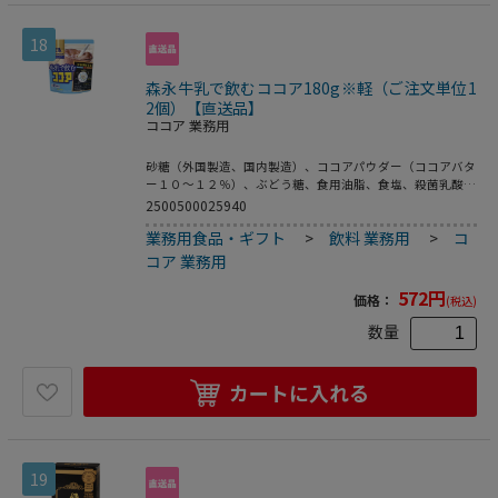
18
森永牛乳で飲むココア180g※軽（ご注文単位1
2個）【直送品】
ココア 業務用
砂糖（外国製造、国内製造）、ココアパウダー（ココアバタ
ー１０～１２％）、ぶどう糖、食用油脂、食塩、殺菌乳酸菌
粉末／炭酸カルシウム、乳化剤、香料（乳由来）、ピロリン
2500500025940
酸鉄、ナイアシン、Ｖ．Ｂ１、Ｖ．Ａ、Ｖ．Ｂ２、Ｖ．Ｄ冷
業務用食品・ギフト
>
飲料 業務用
>
コ
たい牛乳にサッと溶け、１杯（製品１２ｇ＋牛乳１５０ｍ
ｌ）でカルシウム・鉄・ビタミンＤが１日の１／２量摂れ
コア 業務用
る、親子で美味しいココアです。（栄養機能食品）
572
円
価格：
(税込)
数量
カートに入れる
19