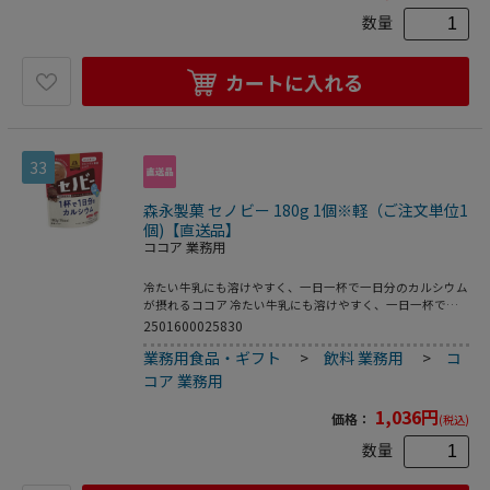
数量
カートに入れる
33
森永製菓 セノビー 180g 1個※軽（ご注文単位1
個)【直送品】
ココア 業務用
冷たい牛乳にも溶けやすく、一日一杯で一日分のカルシウム
が摂れるココア 冷たい牛乳にも溶けやすく、一日一杯で一
日分のカルシウムが摂れる、栄養機能食品のココア ●原材
2501600025830
料：砂糖、ココアパウダー（ココアバター１０～１２％）、
業務用食品・ギフト
>
飲料 業務用
>
コ
ミルクカルシウム、ホエイたんぱく、ミルクオリゴ糖、食用
油脂、食塩、殺菌乳酸菌粉末／乳化剤、香料、ピロリン酸
コア 業務用
鉄、ナイアシン、Ｖ．Ｂ１、Ｖ．Ａ、Ｖ．Ｂ２、Ｖ．Ｄ●ア
レルギー表示：乳●内容量：１８０ｇ生産国：日本商品区
1,036
円
価格：
(税込)
分：栄養機能食品メーカー：森永製菓株式会社※メーカーの
都合により、パッケージ・仕様等は予告なく変更になる場合
数量
がございます。