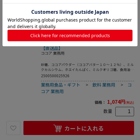
カートに入れる
17
森永製菓セノビー180g※軽（ご注文単位6個）
【直送品】
ココア 業務用
砂糖、ココアパウダー（ココアバター１０～１２％）、ミル
クカルシウム、ホエイたんぱく、ミルクオリゴ糖、食用油
脂、食塩、殺菌乳酸菌粉末、乳化剤、香料、ピロリン酸鉄、
2500500025926
ナイアシン、Ｖ．Ｂ１、Ｖ．Ａ、Ｖ．Ｂ２、Ｖ．Ｄ吸収率の
業務用食品・ギフト
>
飲料 業務用
>
コ
高いカルシウムを配合し、成長期のお子さんや骨の健康を気
にする年配者層のカルシウム摂取をサポート。
コア 業務用
1,074
円
価格：
(税込)
数量
カートに入れる