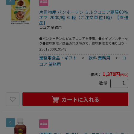
8
片岡物産 バンホーテン ミルクココア糖質60％
オフ 20本/箱 ※軽（ご注文単位1箱）【直送
品】
ココア 業務用
●バンホーテンのピュアココアを使用。●タイプ／スティッ
ク●賞味期限／商品の発送時点で、賞味期限まで残り180日
以上の商品をお届けします。●1箱=20本※メーカー都合に
2501700019548
より、パッケージデザインおよび仕様が変更になる場合がご
業務用食品・ギフト
>
飲料 業務用
>
コ
ざいます。●おいしさそのまま糖質60%オフ。
コア 業務用
1,370
円
価格：
(税込)
数量
カートに入れる
9