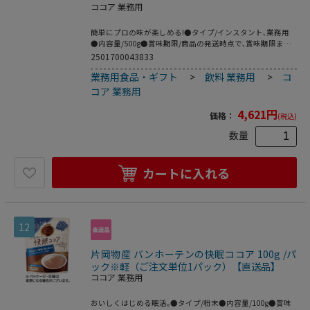
ココア 業務用
簡単にプロの味が楽しめる!●タイプ/インスタント､業務用
●内容量/500g●賞味期限/商品の発送時点で､賞味期限まで
残り180日以上の商品をお届けします｡●シリーズ名/バンホ
2501700043833
ーテン●1セット=3袋※約20杯分※メーカー都合により､パ
業務用食品・ギフト
>
飲料 業務用
>
コ
ッケージデザインおよび仕様が変更になる場合がございま
す｡
コア 業務用
4,621
円
価格：
(税込)
数量
カートに入れる
12
片岡物産 バンホーテンの快眠ココア 100g /パ
ック※軽（ご注文単位1パック）【直送品】
ココア 業務用
おいしくはじめる眠活｡●タイプ/粉末●内容量/100g●賞味