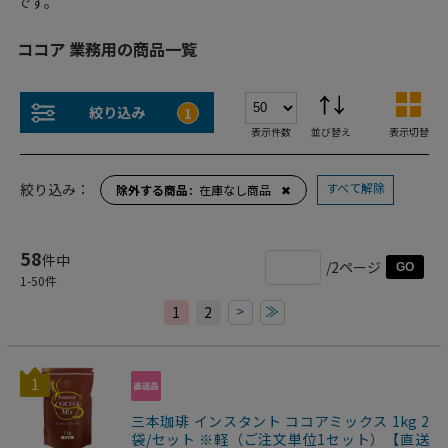
です。
ココア 業務用の商品一覧
絞り込み
1
表示件数
並び替え
表示切替
すべて解除
絞り込み：
除外する商品
在庫なし商品
✖
58
件中
/2ページ
GO
1
-
50
件
>
≫
1
2
1
三本珈琲 インスタント ココアミックス 1kg 2
袋/セット ※軽（ご注文単位1セット）【直送