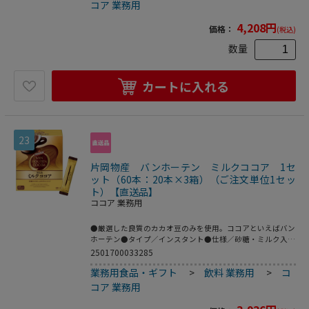
物 16.0g、ナトリウム 101mg●賞味期限／商品の発送時点
コア 業務用
で、賞味期限まで残り120日以上の商品をお届けします。●
保存方法／高温多湿の場所をさけて保存してください。●約
4,208
円
価格：
(税込)
25杯分●1セット=3袋※メーカー都合により、パッケージデ
ザインおよび仕様が変更になる場合がございます。●3袋の
数量
セット。
カートに入れる
23
片岡物産 バンホーテン ミルクココア 1セ
ット（60本：20本×3箱）（ご注文単位1セッ
ト）【直送品】
ココア 業務用
●厳選した良質のカカオ豆のみを使用。ココアといえばバン
ホーテン●タイプ／インスタント●仕様／砂糖・ミルク入り
●容器／スティック●内容量／18.0g（1本あたり）●製造国
2501700033285
／日本●賞味期限／商品の発送時点で、賞味期限まで残り
業務用食品・ギフト
>
飲料 業務用
>
コ
180日以上の商品をお届けします。●保存方法／常温●1セ
ット＝20本入×3箱※メーカー都合により、パッケージデザ
コア 業務用
インおよび仕様が変更になる場合がございます。●本格的な
味わいのミルクココア。●20本の3箱セット。