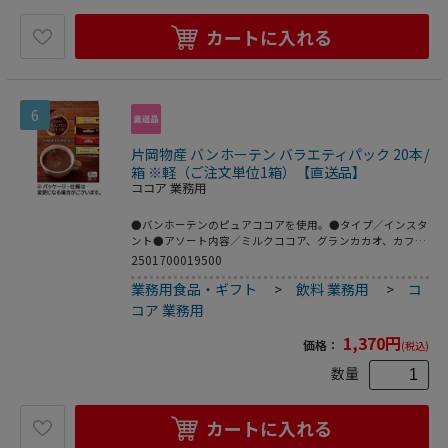
カートに入れる
6
片岡物産 バンホーテン バラエティパック 20本/
箱 ※軽（ご注文単位1箱）【直送品】
ココア 業務用
●バンホーテンのピュアココアを使用。●タイプ／インスタ
ント●アソート内容／ミルクココア、グランカカオ、カフェ
モカ、糖質60%オフ×各5本●賞味期限／商品の発送時点
2501700019500
で、賞味期限まで残り180日以上の商品をお届けします。
業務用食品・ギフト
>
飲料 業務用
>
コ
●1箱=20本※メーカー都合により、パッケージデザインお
よびセット内容・仕様が変更になる場合がございます。●気
コア 業務用
分に合わせて選べるバラエティタイプ。●1箱20本入。
1,370
円
価格：
(税込)
数量
カートに入れる