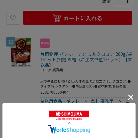
数量
カートに入れる
16
片岡物産 バンホーテン ミルクココア 200g/袋
1セット(3袋) ※軽（ご注文単位1セット）【直
送品】
ココア 業務用
水や牛乳にも溶ける!カカオの風味が際立つミルクココア｡●
タイプ/インスタント●内容量/200g●賞味期限/商品の発送
時点で､賞味期限まで残り180日以上の商品をお届けします｡
2501700050404
●シリーズ名/バンホーテン●約9杯分●1セット=3袋※メー
業務用食品・ギフト
>
飲料 業務用
>
コ
カー都合により､パッケージデザインおよび仕様が変更にな
る場合がございます｡●バンホーテンのミルクココア､
コア 業務用
200g×3袋セットです｡
1,812
円
価格：
(税込)
数量