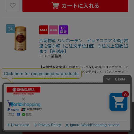
カートに入れる
34
片岡物産 バンホーテン ピュアココア 400g 常
温 1個※軽（ご注文単位1個）※注文上限数12
まで【直送品】
ココア 業務用
【店舗受取対象外】砂糖やミルクなしの純ココアパウダーで
す。厳選した上質のカカオのみを使用した、バンホーテンの
代名詞ともいえるピュアココアです。そのきめ細かく深い風
4901305401409
合いは「ベルベットのやさしさ」と称賛され、世界中で愛さ
業務用食品・ギフト
>
飲料 業務用
>
コ
れ続けています。飲むだけでなく、お菓子作りやお料理に、
またお好みの食材にふりかけてもご利用ください。※こちら
コア 業務用
の商品は食品・飲料類となりますので、返品は受け付けてお
りません。※業務用食品に関しまして、基本的に飲食店様が
特別価格：
4,723
円
(税込)
大量に使用することを目的とした商品であるため、一般用よ
当サイトはクッキー（Cookie）を使用しています。Cookieの使用に同意いた
り期限が短くなっております。
数量
だける場合は「OK」をクリックしてください。
OK
カートに入れる