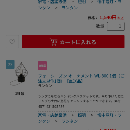
家電・店舗設備
>
照明
>
懐中電灯・ラ
ンタン
>
ランタン
1,540
円
価格：
(税込)
数量
カートに入れる
23
フォーシーズン オーナメント WL-800 1個（ご
注文単位1個）【直送品】
ランタン
1
種類
ランプにもなるハンギングバスケットです。吊り下げた際に
ランプの土台に造花をアレンジすることができます。素材の
性質上、水濡れ、稀に強く擦ると色移り、色落ちする場合が
4571431505236
ございます。●単3電池×3本（別売）
家電・店舗設備
>
照明
>
懐中電灯・ラ
ンタン
>
ランタン