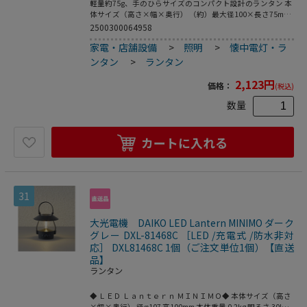
軽量約75g、手のひらサイズのコンパクト設計のランタン 本
体サイズ（高さ×幅×奥行） （約）最大径100×長さ75mm
本体重量 約75g 明るさ 約70ルーメン 調光機能 3段階 電源 リ
2500300064958
チウムイオンバッテリー（3.7V 500mAh内蔵）※交換不可 充
家電・店舗設備
>
照明
>
懐中電灯・ラ
電時間 約1.6時間 充電方式 USB充電式 連続使用時間 約4.5時
間～8.5時間 耐水耐塵 IPX3（防雨型…鉛直から両側に60度ま
ンタン
>
ランタン
での角度で噴霧した水によっても有害な影響を及ぼしてはな
らない ※JIS C 0920：2003による） 付属品 充電用USBケー
2,123
円
価格：
(税込)
ブル（長さ…約50cm）
数量
カートに入れる
31
大光電機 DAIKO LED Lantern MINIMO ダーク
グレー DXL-81468C ［LED /充電式 /防水非対
応］ DXL81468C 1個（ご注文単位1個）【直送
品】
ランタン
◆ ＬＥＤ Ｌａｎｔｅｒｎ ＭＩＮＩＭＯ◆ 本体サイズ（高さ
×幅×奥行） 径φ107 高100mm 本体重量 0.2kg 明るさ 30lm