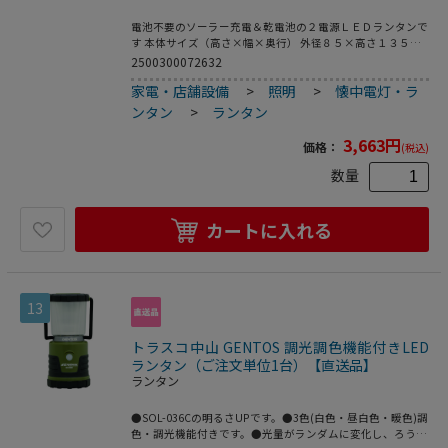
電池不要のソーラー充電＆乾電池の２電源ＬＥＤランタンで
す 本体サイズ（高さ×幅×奥行） 外径８５×高さ１３５ｍ
ｍ 本体重量 約254g（乾電池別） 調光機能 無し 電源 ソーラ
2500300072632
ーパネル使用時：使用充電池／ニッケル水素電池（内蔵）、
家電・店舗設備
>
照明
>
懐中電灯・ラ
乾電池使用時：使用電池／単4形乾電池×3本（別売） 充電
方式 ソーラー充電 連続使用時間 ソーラーパネル使用時：約
ンタン
>
ランタン
4時間、乾電池使用時：約2時間 耐水耐塵 IPX4 付属品 保証書
3,663
円
価格：
(税込)
数量
カートに入れる
13
トラスコ中山 GENTOS 調光調色機能付きLED
ランタン（ご注文単位1台）【直送品】
ランタン
●SOL-036Cの明るさUPです。●3色(白色・昼白色・暖色)調
色・調光機能付きです。●光量がランダムに変化し、ろうそ