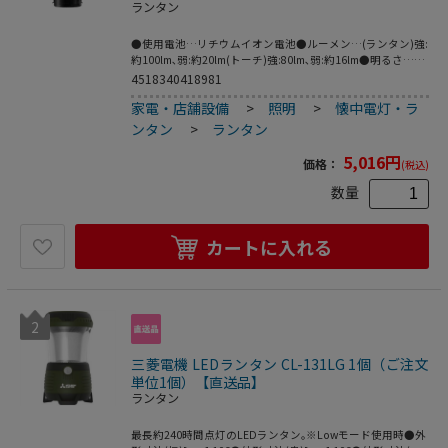
ランタン
●使用電池…リチウムイオン電池●ルーメン…(ランタン)強:
約100lm､弱:約20lm(トーチ)強:80lm､弱:約16lm●明るさ…
強､弱､点滅●連続点灯時間…強(高輝度):約8時間弱(低輝度):
4518340418981
約34時間点滅:約15時間※連続点灯時間は目安です●光源…
家電・店舗設備
>
照明
>
懐中電灯・ラ
高輝度1ワット白色LED●サイズ…トーチ:49×49×132mm
ランタン:49×49×146mm●重量…151g(本体のみ)●充電時
ンタン
>
ランタン
間…約2.5時間●電池容量…3.2V/2000mAh●出力…
DC5V1A●カラー…ブラック●付属品…充電ケーブル(約
5,016
円
価格：
(税込)
1m)※USB-ACアダプタは付属していませんので､別途ご用意
ください｡(出力5V1A以上のものを推奨)●本体上部をスライ
数量
ドすることでランタン､トーチとして使用することができる
ツーウェイランタンです｡●｢エリア照射｣上部を伸ばしてラ
ンタンに●｢スポット照射｣上部を縮めてトーチとして●吊り
カートに入れる
下げてハンドフリー使用可能●充電式で他のUSB機器へ給電
も可能●強(高輝度)､弱(低輝度)､点滅の3つの点灯パターン､
使用シーンに合わせて切り替え可能●吊り下げ金具付●電源
ボタンを押すごとにLEDライトが以下のように変化します｡
点灯(High)→点灯(Low)→点滅→消灯※20秒間点灯した後に
2
電源ボタンを押すと､モードが切り替わらずに消灯します｡
三菱電機 LEDランタン CL-131LG 1個（ご注文
単位1個）【直送品】
ランタン
最長約240時間点灯のLEDランタン｡※Lowモード使用時●外