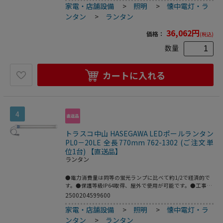
家電・店舗設備
>
照明
>
懐中電灯・ラ
客様をバックアップいたします。●明るさ(lm)：2200●コー
ド長さ(m)：1.5●電源(V)：100～200●消費電力(W)：16●
ンタン
>
ランタン
全長(mm)：1400●本体寸法(mm)幅：1400●本体寸法(mm)
奥行：65●本体寸法(mm)高さ：65●標準消費電力料金：
36,062
円
価格：
(税込)
0.43円/h●スイッチ：付き●明るさ：2200lm●全長(m)：
1400●プラグ：125V15A2PE●防水等級：IP64
数量
カートに入れる
4
トラスコ中山 HASEGAWA LEDポールランタン
PL0－20LE 全長770mm 762-1302 (ご注文単
位1台) 【直送品】
ランタン
●電力消費量は同等の蛍光ランプに比べて約1/2で経済的で
す。●保護等級IP64取得、屋外で使用が可能です。●工事現
場での使用を前提としたタフネス設計です。●長期使用を前
2500204599600
提とした部品供給体制でお客様をバックアップいたします。
家電・店舗設備
>
照明
>
懐中電灯・ラ
●明るさ(lm)：1000●コード長さ(m)：0.9●電源(V)：100～
200●消費電力(W)：7.2●全長(mm)：770●本体寸法(mm)
ンタン
>
ランタン