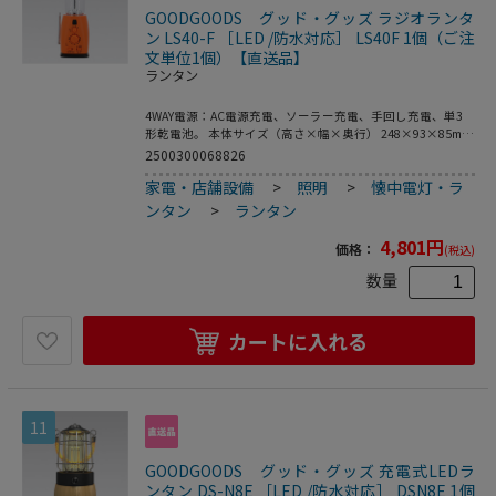
GOODGOODS グッド・グッズ ラジオランタ
ン LS40-F ［LED /防水対応］ LS40F 1個（ご注
文単位1個）【直送品】
ランタン
4WAY電源：AC電源充電、ソーラー充電、手回し充電、単3
形乾電池。 本体サイズ（高さ×幅×奥行） 248×93×85mm
本体重量 約320g 明るさ 400lm（最大） 調光機能 2段階：
2500300068826
HIGH/LOW 電源 ①.家庭用コンセント（AC85V～265V）
家電・店舗設備
>
照明
>
懐中電灯・ラ
<BR>②ダイナモ（手回し）<BR>③ソーラー <BR>④単三形
乾電池*3本（別売） 充電時間 家庭用コンセント：約4時間
ンタン
>
ランタン
連続使用時間 約12時間(ハイ)、約24時間（ロー）<BR>（電
力不足の場合、LED灯は徐々に暗くなっていきます。） 耐水
4,801
円
価格：
(税込)
耐塵 IP44 付属品 USB充電ケーブル、 取扱説明書 、保証書 仕
様1 発光色：昼光色
数量
カートに入れる
11
GOODGOODS グッド・グッズ 充電式LEDラ
ンタン DS-N8E ［LED /防水対応］ DSN8E 1個