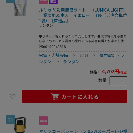
ルミカ 防災用簡易ライト （LUMICA LIGHT）
業務用25本入 イエロー 1袋（ご注文単位
1袋）【直送品】
ランタン
●ポキッと軽く折るだけで光出します。●火や電気を必要と
しないので、ガス漏れの恐れのある災害現場や水中でも使用
できます。●業務用25本入 イエロー●入数：1袋（25本
2500100043818
入）●発光時間：約10～12時間●サイズ：Φ15×180mm●
家電・店舗設備
>
照明
>
懐中電灯・ラ
ケース入数2袋入●※推奨消費期限：製造後約4年●ケース
入数量：2袋入 ※1袋あたりの価格です。●こちらの商品は
ンタン
>
ランタン
事業者様向け商品です。
4,702
円
価格：
(税込)
数量
カートに入れる
28
ヤザワコーポレーション 0.3WスーパーLED搭