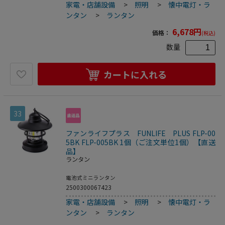
家電・店舗設備
>
照明
>
懐中電灯・ラ
ンタン
>
ランタン
6,678
円
価格：
(税込)
数量
カートに入れる
33
ファンライフプラス FUNLIFE PLUS FLP-00
5BK FLP-005BK 1個（ご注文単位1個）【直送
品】
ランタン
電池式ミニランタン
2500300067423
家電・店舗設備
>
照明
>
懐中電灯・ラ
ンタン
>
ランタン