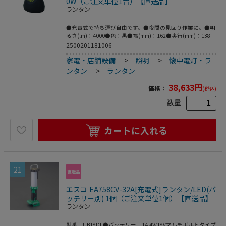
0W（ご注文単位1台）【直送品】
ランタン
●充電式で持ち運び自由です。●夜間の見回り作業に。●明
るさ(lm)：4000●色：黒●幅(mm)：162●奥行(mm)：138●
高さ(mm)：312●電源(V)：リチウムイオン充電池(付
2500201181006
属)7.4V13.Ah●最大点灯時間(h)：4.5(強)/6.5(弱)●電源：リ
家電・店舗設備
>
照明
>
懐中電灯・ラ
チウムイオン充電池(付属)7.4V13.Ah●充電時間(h)：4●球
寿命(時間)：40000●色温度(K)：6500●照射角：90度●1m
ンタン
>
ランタン
照度(Lx)：強：4470／弱：2230●使用環境温度：-20～
50℃●底面マグネット付●点灯パターン：強→弱→SOS→点
38,633
円
価格：
(税込)
滅●定格光束：4000Lm●充電時間：4時間●点灯時間：強
4.5時間/弱6.5時間●電源：リチウムイオン充電池(付
数量
属)7.4V13.Ah●ACアダプター
カートに入れる
21
エスコ EA758CV-32A[充電式]ランタン/LED(バ
ッテリー別) 1個（ご注文単位1個）【直送品】
ランタン
型番…UB18DF●バッテリー…14.4V/18Vマルチボルトタイプ