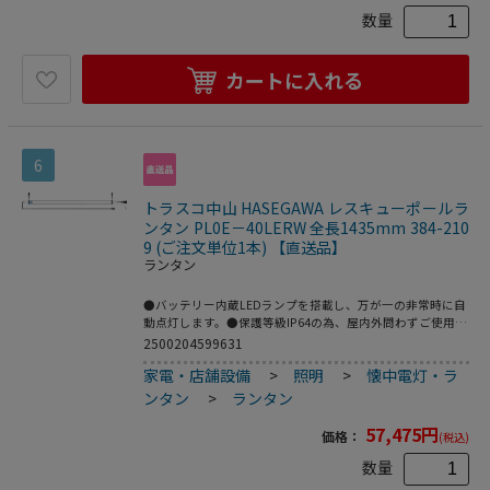
数量
カートに入れる
6
トラスコ中山 HASEGAWA レスキューポールラ
ンタン PL0E－40LERW 全長1435mm 384-210
9 (ご注文単位1本) 【直送品】
ランタン
●バッテリー内蔵LEDランプを搭載し、万が一の非常時に自
動点灯します。●保護等級IP64の為、屋内外問わずご使用い
ただけます。●屋内外用LED作業灯。●非常灯用。●トンネ
2500204599631
ル工事に。●明るさ(lm)：2200●コード長さ(m)：5●電源
家電・店舗設備
>
照明
>
懐中電灯・ラ
(V)：100～200●消費電力(W)：24●本体寸法(mm)幅：
1435●本体寸法(mm)奥行：65●本体寸法(mm)高さ：65●
ンタン
>
ランタン
全長(mm)：1435●スイッチ：付●プラグ：125V15A2P●防
水等級：IP64
57,475
円
価格：
(税込)
数量