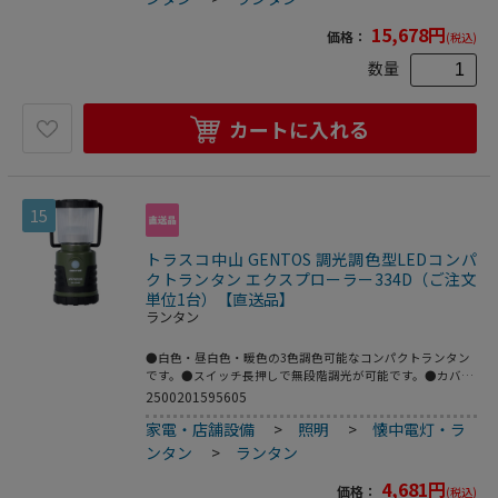
白色・暖色LED●電源：単1形アルカリ電池ｘ4本(別売)●明
るさ：1300lm●点灯時間：7時間(強)●ダイヤル式調光機能
15,678
円
価格：
(税込)
●白色・昼白色・暖色の調色可能●電源：単1形アルカリ乾
電池×4本(別売)●保護等級：IPX4●光を直接目に当てない
数量
でください。
カートに入れる
15
トラスコ中山 GENTOS 調光調色型LEDコンパ
クトランタン エクスプローラー334D（ご注文
単位1台）【直送品】
ランタン
●白色・昼白色・暖色の3色調色可能なコンパクトランタン
です。●スイッチ長押しで無段階調光が可能です。●カバー
を取り外して全体を照射可能です。●コンパクトタイプで持
2500201595605
ち運びに便利です。●EX-134Dの後継機種です。●アウトド
家電・店舗設備
>
照明
>
懐中電灯・ラ
アや災害時に。●明るさ(lm)：440(白色)●色：カーキ●高
さ(mm)：132●電源(V)：単3アルカリ電池×4本●最大点灯
ンタン
>
ランタン
時間(h)：8●保護等級：IP64(耐塵・防滴)●外径(mm)：
59●照射距離(m)：26●落下耐久(m)：1●電源：単3アルカ
4,681
円
価格：
(税込)