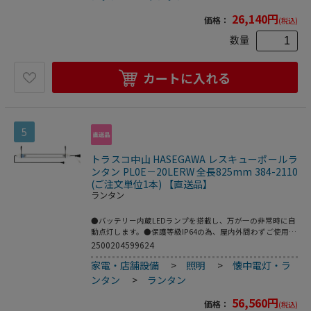
幅：770●本体寸法(mm)奥行：65●本体寸法(mm)高さ：
65●標準消費電力料金：0.19円/h●スイッチ：無し●明る
26,140
円
価格：
(税込)
さ：1000lm●全長(m)：770●プラグ：125V15A2PE●防水等
級：IP64
数量
カートに入れる
5
トラスコ中山 HASEGAWA レスキューポールラ
ンタン PL0E－20LERW 全長825mm 384-2110
(ご注文単位1本) 【直送品】
ランタン
●バッテリー内蔵LEDランプを搭載し、万が一の非常時に自
動点灯します。●保護等級IP64の為、屋内外問わずご使用い
ただけます。●屋内外用LED作業灯。●非常灯用。●トンネ
2500204599624
ル工事に。●明るさ(lm)：1050●コード長さ(m)：5●電源
家電・店舗設備
>
照明
>
懐中電灯・ラ
(V)：100～200●消費電力(W)：14●本体寸法(mm)幅：
825●本体寸法(mm)奥行：65●本体寸法(mm)高さ：65●全
ンタン
>
ランタン
長(mm)：825●スイッチ：付●プラグ：125V15A2P●防水等
級：IP64
56,560
円
価格：
(税込)