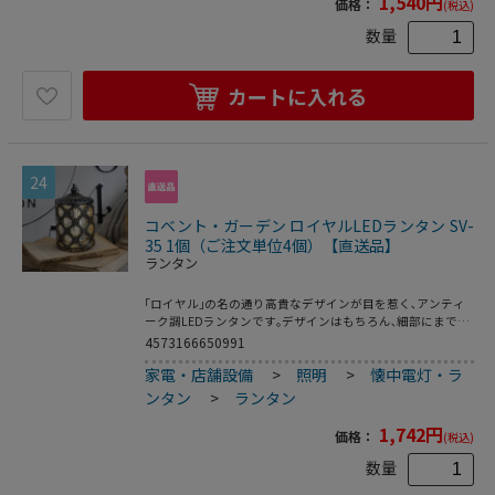
1,540
円
価格：
(税込)
数量
カートに入れる
24
コベント・ガーデン ロイヤルLEDランタン SV-
35 1個（ご注文単位4個）【直送品】
ランタン
｢ロイヤル｣の名の通り高貴なデザインが目を惹く､アンティ
ーク調LEDランタンです｡デザインはもちろん､細部にまでこ
だわった装飾は気品が溢れています｡灯りを付けるとぼんや
4573166650991
りと幻想的に光り､その輝きを見ていると上質でロマンティ
家電・店舗設備
>
照明
>
懐中電灯・ラ
ックな気持ちになります｡電池式なので火の元を気にせずに
気軽に楽しんで頂けるのも嬉しいポイントです｡※屋内専用
ンタン
>
ランタン
商品です｡●単4電池×2本使用(別売)
1,742
円
価格：
(税込)
数量