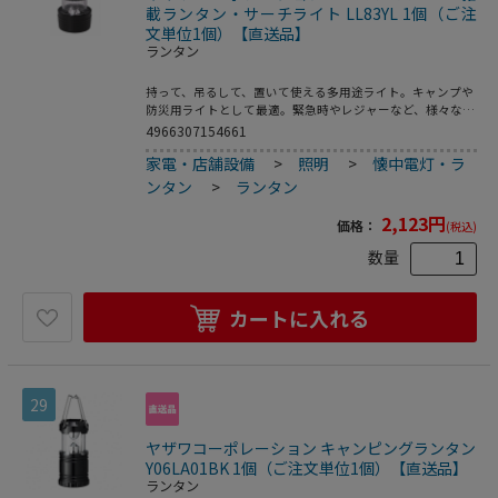
載ランタン・サーチライト LL83YL 1個（ご注
文単位1個）【直送品】
ランタン
持って、吊るして、置いて使える多用途ライト。キャンプや
防災用ライトとして最適。緊急時やレジャーなど、様々な場
面で使い分けができます。●光源色：白色LED●使用電池：
4966307154661
単3形乾電池×4本(別売)●電池寿命：連続点灯72時間●全光
家電・店舗設備
>
照明
>
懐中電灯・ラ
束：ランタン11lm/サーチライト20lm●防水性能：防雨型
IPX3相当●本体質量：210g●カラー：イエロー
ンタン
>
ランタン
2,123
円
価格：
(税込)
数量
カートに入れる
29
ヤザワコーポレーション キャンピングランタン
Y06LA01BK 1個（ご注文単位1個）【直送品】
ランタン