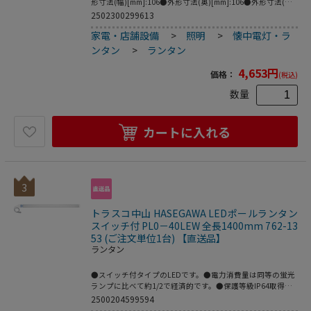
形寸法(幅)[mm]:106●外形寸法(奥)[mm]:106●外形寸法(高)
[mm]:198●質量[g]:(本体のみ)約380●使用電池:単1形アルカ
2502300299613
リ乾電池×3本(別売)●連続点灯時間:Hi=約15時間､Mid=約48
家電・店舗設備
>
照明
>
懐中電灯・ラ
時間､Low=約240時間●防塵防滴規格:IPX4準拠●明るさ:Hi=
約600lm､Mid=約200lm､Low=約30lm●色:グリーン●製造国:
ンタン
>
ランタン
中国
4,653
円
価格：
(税込)
数量
カートに入れる
3
トラスコ中山 HASEGAWA LEDポールランタン
スイッチ付 PL0－40LEW 全長1400mm 762-13
53 (ご注文単位1台) 【直送品】
ランタン
●スイッチ付タイプのLEDです。●電力消費量は同等の蛍光
ランプに比べて約1/2で経済的です。●保護等級IP64取得、
屋外で使用が可能です。●工事現場での使用を前提としたタ
2500204599594
フネス設計です。●長期使用を前提とした部品供給体制でお