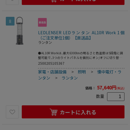
8
LEDLENSER LEDランタン AL10R Work 1個
（ご注文単位1個）【直送品】
ランタン
●AL10R Workは､最大6300lmの明るさと色温度は5段階に調
整可能で､3つのライトパネルを個別にオン/オフに切り替え
でき､作業現場の環境に合わせ360/240/120度に照らすこと
2500205105367
ができます｡●防塵・防水性能(IP67)､耐衝撃保護等級(IK07)
家電・店舗設備
>
照明
>
懐中電灯・ラ
で屋外屋内問わず使用が可能｡●AC電源または内蔵バッテリ
ーのどちらの電源でも使用できるよう設計されており､移動
ンタン
>
ランタン
しながらの使用も可能です｡
57,640
円
価格：
(税込)
数量
カートに入れる