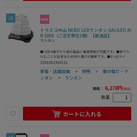
18
トラスコ中山 NEBO LEDランタン GALILEO AI
R 1000（ご注文単位1個）【直送品】
ランタン
●USB-A端子から他の製品に電源供給が可能です。●折りた
たむことが出来るため持ち運びが簡単です。●6つのライト
モードがあります。●吊り下げ用のフックが付いています。
2500202369151
●アウトドアに。●暗い場所で。●明るさ(lm)：1000●色：
家電・店舗設備
>
照明
>
懐中電灯・ラ
スモークグレー●幅(mm)：140●奥行(mm)：140●高さ
(mm)：140●電源(V)：5●最大点灯時間(h)：10●保護等
ンタン
>
ランタン
級：IPX4●外径(mm)：140●全長(mm)：140●充電時間
(分)：120●ハイ(1000lm):1時間/20m●ミディアム(500lm):5
6,278
円
価格：
(税込)
時間/14m●ロー(100lm):10時間/6m●ストロボ(500lm):2.5時
間/14m●赤色(40lm):5時間/5m●赤ストロボ(40lm):5時
数量
間/5m●折りたたみ可能です。●USB充電です。●ABS樹脂●
充電ケーブル
カートに入れる