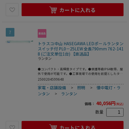
カートに入れる
7
トラスコ中山 HASEGAWA LEDポールランタン
スイッチ付 PL0－25LEW 全長790mm 762-141
8 (ご注文単位1台) 【直送品】
ランタン
●コンパクト・高輝度タイプです。●保護等級IP64取得、屋
外で使用が可能です。●工事現場での使用を前提としたタフ
ネス設計です。●長期使用を前提とした部品供給体制でお客
2500204599648
様をバックアップいたします。●明るさ(lm)：2700●コード
家電・店舗設備
>
照明
>
懐中電灯・ラ
長さ(m)：1●電源(V)：100～200●消費電力(W)：24●標準
消費電力料金：0.65円/h●全長(mm)：790●スイッチ：有
ンタン
>
ランタン
(防水タイプ)●電源：100～200V●プラグ：125V15A2PE
40,056
円
価格：
(税込)
数量
カートに入れる