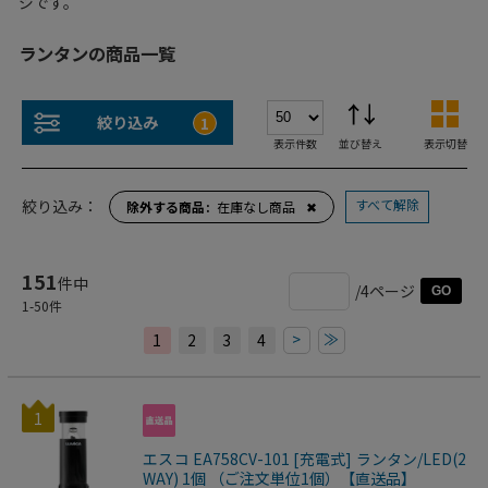
ジです。
ランタンの商品一覧
絞り込み
1
表示件数
並び替え
表示切替
すべて解除
絞り込み：
除外する商品
在庫なし商品
✖
151
件中
/4ページ
GO
1
-
50
件
>
≫
1
2
3
4
1
エスコ EA758CV-101 [充電式] ランタン/LED(2
WAY) 1個 （ご注文単位1個）【直送品】