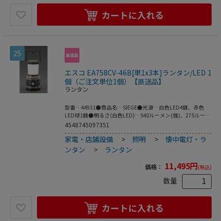
カートに入れる
25
エスコ EA758CV-46B[単1x3本]ランタン/LED 1
個（ご注文単位1個）【直送品】
ランタン
型番…44931●商品名…SIEGE●光源…白色LED4個、赤色
LED球1個●明るさ(白色LED)…540ルーメン(強)、275ルーメ
ン(中)、55ルーメン(弱)●明るさ(赤色LED)…10ルーメン(ナ
4548745097351
イトビジョン・SOSモード)●電源…単1電池×3本(別売)●
家電・店舗設備
>
照明
>
懐中電灯・ラ
電池寿命(白色LED)…30時間(強)、70時間(中)、295時間
(弱)●電池寿命(赤色LED)…235時間(ナイトビジョン)、430
ンタン
>
ランタン
時間(SOSモード)●サイズ…φ96.5×184mm●重量…
878g（電池含む）●材質…本体：ポリカーボネイト樹脂(ラ
11,495
円
価格：
(税込)
バーコーティング)カバー：ポリカーボネイト樹脂●防水規
格…IPX7(水深1m)●耐衝撃性…2m●コンパクトでも頑丈な
数量
乾電池式ランタン●バッテリー残量表示機能付●ヘッドカバ
ーを外して吊り下げ使用が可能（カラビナ付）●本体は衝撃
に強いポリカーボーネイト樹脂製。さらにラバーコートで衝
カートに入れる
撃を吸収します。●本体を水に落としても沈まず浮き上がり
ます。●ポリカーボネート製のカバーが眩しさを軽減し、柔