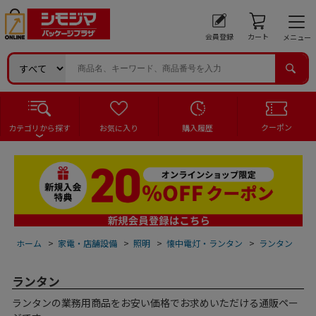
会員登録
カート
メニュー
クーポン
カテゴリから探す
お気に入り
購入履歴
ホーム
>
家電・店舗設備
>
照明
>
懐中電灯・ランタン
>
ランタン
ランタン
ランタンの業務用商品をお安い価格でお求めいただける通販ペー