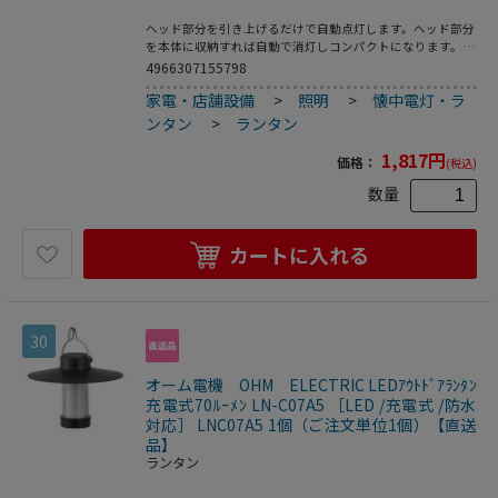
ヘッド部分を引き上げるだけで自動点灯します。ヘッド部分
を本体に収納すれば自動で消灯しコンパクトになります。●
光源色：白色LED●使用電池：単3形乾電池×3本(別売)●電
4966307155798
池寿命：連続点灯20時間●全光束：70lm●本体質量：
家電・店舗設備
>
照明
>
懐中電灯・ラ
257g●カラー：ブラック
ンタン
>
ランタン
1,817
円
価格：
(税込)
数量
カートに入れる
30
オーム電機 OHM ELECTRIC LEDｱｳﾄﾄﾞｱﾗﾝﾀﾝ
充電式70ﾙｰﾒﾝ LN-C07A5 ［LED /充電式 /防水
対応］ LNC07A5 1個（ご注文単位1個）【直送
品】
ランタン