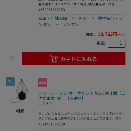
蓄電池またはリチウムイオン電池(別売)●光源…白色
LED（0.2W×24灯）暖色LED（0.2W×3灯）●明るさ…白色
4550061262153
弱：320lm強：750lm暖色弱：40lm強：90lm●連続点灯…白
家電・店舗設備
>
照明
>
懐中電灯・ラ
色(3.0Ah時)弱：約17時間強：約7時間(5.0Ah時)弱：約29時
間強：約12時間(8.0Ah時)弱：約46時間強：約19時間暖色
ンタン
>
ランタン
(3.0Ah時)弱：約43時間強：約28時間(5.0Ah時)弱：約72時間
強：約47時間(8.0Ah時)弱：約115時間強：約76時間●サイ
10,763
円
価格：
(税込)
ズ(W×D×H)mm…98×79×301（本体のみ）●重量…
400g（本体のみ）●仕様…ランタン本体のみ●充電器…
数量
AC100V●360°照射で死角なし●従来製品(UB18DDL)よりも
明るい●軽くて持ちやすい。エラストマ付で握りやすい。●
白色と暖色で用途が広がる【白色】手持ちで使えて仕事や停
カートに入れる
電時の移動に便利【暖色】ほどよい明るさの暖色でキャンプ
などに活躍※●※高所につり下げて使用する場合は、バンド
やひもなどで固定してください。吊り下げ状態で引っぱった
りしないでください。フックは確実に引っかけてください。
また、本製品は防じん防滴構造ではありません。雨天での使
22
用はしないでください。●つり下げフックは上に引き伸ば
し、自由に回転させて使用できます。●LEDライトは、4段
フォーシーズン オーナメント WL-600 1個（ご
階で明るさを調節できます。スイッチを押すたびに、「白色
（強）」→「白色（弱）」→「暖色（強）」→「暖色
注文単位1個）【直送品】
（弱）」→「切」に切り替わります。●梱包サイ
ランタン
ズ:102×89×323●梱包重量478g
1
種類
ランプにもなるハンギングバスケットです。吊り下げた際に
ランプの土台に造花をアレンジすることができます。素材の
性質上、水濡れ、稀に強く擦ると色移り、色落ちする場合が
4571431505120
ございます。●単3電池×3本（別売）