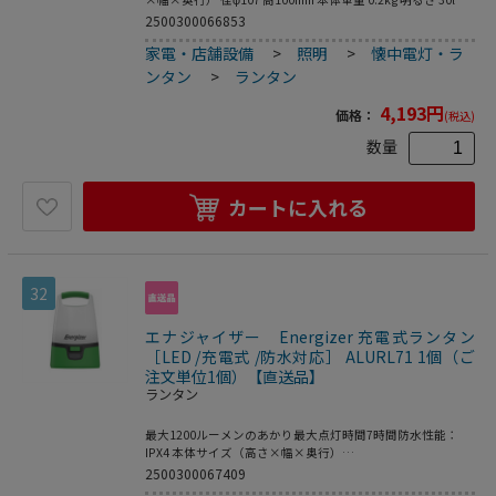
調光機能 調光スイッチ付き（20%-60%-100%) 電源 USB充電
2500300066853
ケーブル 充電方式 USB充電ケーブル 連続使用時間 最大24時
家電・店舗設備
>
照明
>
懐中電灯・ラ
間 耐水耐塵 IPX4 付属品 USB充電ケーブル 仕様1 人感センサ
ー付き 仕様2 三段階調光機能
ンタン
>
ランタン
4,193
円
価格：
(税込)
数量
カートに入れる
32
エナジャイザー Energizer 充電式ランタン
［LED /充電式 /防水対応］ ALURL71 1個（ご
注文単位1個）【直送品】
ランタン
最大1200ルーメンのあかり最大点灯時間7時間防水性能：
IPX4 本体サイズ（高さ×幅×奥行）
H330×W200×D74(mm) 本体重量 695g 明るさ 最大1200lm
2500300067409
連続使用時間 最大7時間 耐水耐塵 IPX4