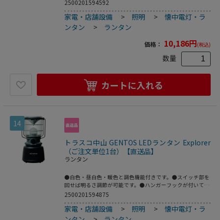
くの炎のようなゆれを再現するキャンドルモード搭載です。
2500201594592
●アウトドアや災害時に。●明るさ(lm)：450●色：モスグ
家電・店舗設備
>
照明
>
懐中電灯・ラ
リーン●幅(mm)：73●高さ(mm)：158●電源(V)：単3アル
カリ電池×6本●最大点灯時間(h)：18時間(白色強モード
ンタン
>
ランタン
時)●保護等級：IPX4●外径(mm)：73●光源色：白色・昼白
色・暖色LED●落下耐久(m)：1m●電源：単3アルカリ電池
10,186
円
価格：
(税込)
×6本●明るさ：450lm●最大点灯時間：18時間(強)●電
源：単3アルカリ乾電池×6本(テスト用付属)●LED色：白
数量
色・昼白色・暖色●保護等級：IPX4●本体：ABS樹脂●光を
直接目に当てないでください。
カートに入れる
14
トラスコ中山 GENTOS LEDランタン Explorer
（ご注文単位1台）【直送品】
ランタン
●白色・昼白色・暖色と調色機能付きです。●スイッチ部を
回せば明るさ調節が可能です。●ハンガーフックが付いてい
ます。●アウトドアや災害時に。●明るさ(lm)：1300●色：
2500201594875
黒●幅(mm)：129●高さ(mm)：246●電源(V)：単1形アルカ
家電・店舗設備
>
照明
>
懐中電灯・ラ
リ電池ｘ4本(別売)●最大点灯時間(h)：7時間(白色強モード
時)●保護等級：IPX4●外径(mm)：129●光源色：白色・昼
ンタン
>
ランタン