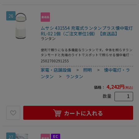
らかく均一な光で狭いエリアでも快適に使用できます
●RoHS指令対応●梱包サイズ:230×95×250●梱包重量
878g
26
ムサシ 431554 充電式ランタンプラス懐中電灯
RL-02 1個（ご注文単位1個）【直送品】
ランタン
便利で頼りになる多機能なランタンです。全体を照らすラン
タンモードと先端のライトでスポットで照らせる懐中電灯機
能を切替できます。●充電式で繰り返し使用可能です。●ボ
2502700291255
タンを押すと懐中電灯／ランタン／ランタン赤色／ランタン
家電・店舗設備
>
照明
>
懐中電灯・ラ
赤色ＳＯＳ点滅／消灯にライトモードを切替えできます。●
ランタン点灯時にスイッチを回すと白色⇔電球色のライトの
ンタン
>
ランタン
光色調節ができ、スイッチを長押しすると明るさ調整が可能
です。●持ち手のハンドルを水平から垂直に付け替えること
4,242
円
価格：
(税込)
ができます。懐中電灯で使用する場合などシーンに合わせて
使い分けください。●コンパクトながら十分な明るさで点灯
数量
し、明るさを弱めることで点灯時間を長持ちさせることがで
きます。●給電機能付き、モバイルバッテリーとしても使用
可能。最大２０００ｍＡｈの給電ができます。
カートに入れる
27