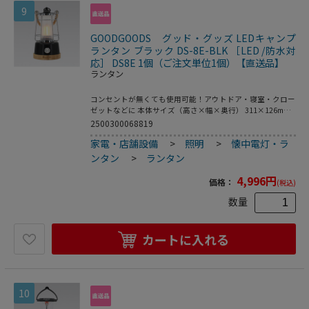
9
GOODGOODS グッド・グッズ LEDキャンプ
ランタン ブラック DS-8E-BLK ［LED /防水対
応］ DS8E 1個（ご注文単位1個）【直送品】
ランタン
コンセントが無くても使用可能！アウトドア・寝室・クロー
ゼットなどに 本体サイズ（高さ×幅×奥行） 311×126mm
本体重量 約500g 明るさ 10LM-400LM 調光機能 無段階調節可
2500300068819
能 電源 グッド・グッズ専用充電池LDC-361A×2本<BR>市販
家電・店舗設備
>
照明
>
懐中電灯・ラ
単3乾電池×3本（別売り） 充電時間 約8時間 連続使用時間
HIGH：約5時間、LOW：約75時間 耐水耐塵 IPX4（生活防
ンタン
>
ランタン
水） 付属品 リチウムイオン電池 LDC-361A×2本、マイクロ
USB充電ケーブル(品番：I59）、ミニドライバー、取扱説明
4,996
円
価格：
(税込)
書、保証書 仕様1 発光色：電球色（2200K）～昼光色
（6500K）
数量
カートに入れる
10