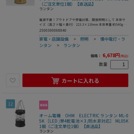
（ご注文単位1個）【直送品】
ランタン
電源不要！アウトドアや停電対策、間接照明として 本体サ
イズ（高さ×幅×奥行） 223.3×119mm 本体重量 約540g 明
るさ 20LM-400LM 調光機能 無段階調節可能 電源 グッド・グ
2500300068840
ッズ専用充電池LDC-361A×1本<BR>市販単3乾電池×3本
家電・店舗設備
>
照明
>
懐中電灯・ラ
（別売り） 充電時間 約4時間 連続使用時間 HIGH：約4時
間、LOW：約80時間 耐水耐塵 IPX4（生活防水） 付属品 リチ
ンタン
>
ランタン
ウムイオン電池 LDC-361A ×1本、USB充電ケーブル、取扱
説明書、保証書
6,678
円
価格：
(税込)
数量
カートに入れる
12
オーム電機 OHM ELECTRIC ランタン ML-0
5K ［LED /単4乾電池×3 /防水非対応］ ML05K
1個（ご注文単位1個）【直送品】
ランタン