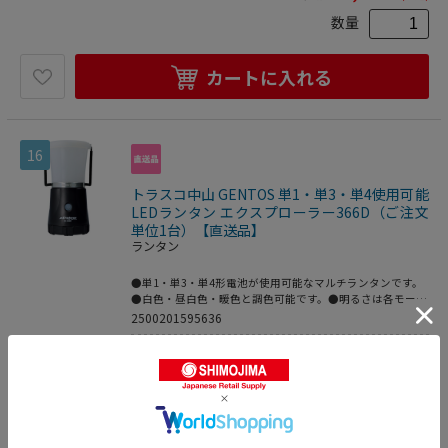
リ電池×4本●電源：単3アルカリ電池×4本※エネループ・
充電式エボルタ使用可●最大点灯時間：8時間(白色)/17時間
数量
(昼白色)/23時間(暖色)●保護等級：IP64(耐塵・防滴)●照射
距離：26m(白色)/19m(昼白色)/16m(暖色)●点灯モード：白
色-昼白色-暖色-キャンドルモード-Off●ポリカーボネート●
カートに入れる
テスト用電池●光を直接目に当てないで下さい。
16
トラスコ中山 GENTOS 単1・単3・単4使用可能
LEDランタン エクスプローラー366D（ご注文
単位1台）【直送品】
ランタン
●単1・単3・単4形電池が使用可能なマルチランタンです。
●白色・昼白色・暖色と調色可能です。●明るさは各モード
強弱と調節可能です。●電池は単1形(3本)、単3形(6本)、単
2500201595636
4形(6本)が使用可能です。●防災需要時に。●アウトドアや
家電・店舗設備
>
照明
>
懐中電灯・ラ
釣りなどのレジャーに。●明るさ(lm)：1000(白色)/840(昼
白色)/360(暖色)●色：黒●幅(mm)：106.9●奥行(mm)：
ンタン
>
ランタン
106.9●高さ(mm)：195.3●電源(V)：単1×3本・単3×6本・
単4×6本●最大点灯時間(h)：11(白色時)●保護等級：
10,962
円
価格：
(税込)
IP66(耐塵・耐水)●外径(mm)：106.9●全長(mm)：195.3●
光源色：暖色・白色・昼白色●照射距離(m)：36●落下耐久
数量
(m)：1●電源：単1×3本・単3×6本・単4×6本●明るさ：