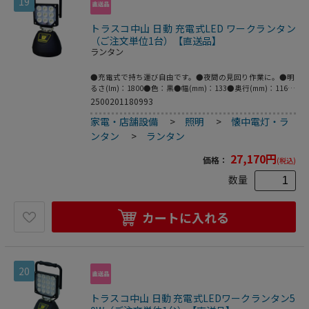
19
トラスコ中山 日動 充電式LED ワークランタン
（ご注文単位1台）【直送品】
ランタン
●充電式で持ち運び自由です。●夜間の見回り作業に。●明
るさ(lm)：1800●色：黒●幅(mm)：133●奥行(mm)：116●
高さ(mm)：262●電源(V)：リチウムイオン充電池(付
2500201180993
属)7.4V8.8A●最大点灯時間(h)：4.5(強)/11.5(弱)●電源：リ
家電・店舗設備
>
照明
>
懐中電灯・ラ
チウムイオン充電池(付属)7.4V8.8A●充電時間(h)：5●球寿
命(時間)：40000●照射角(°)：60●電源：リチウムイオンバ
ンタン
>
ランタン
ッテリー(付属)●充電時間：5時間●点灯時間：強4.5時間/弱
11.5時間●底面マグネット付●点灯パターン：強→弱
27,170
円
価格：
(税込)
→SOS→点滅●使用環境温度：-20～50℃●充電式●1m照度
(Lx)：強：1930／弱：900●屋内型●ACアダプター●シガー
数量
プラグ充電器
カートに入れる
20
トラスコ中山 日動 充電式LEDワークランタン5