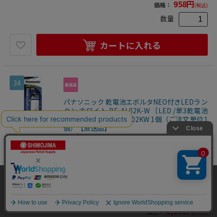
958
円
価格：
(税込)
数量
カートに入れる
34
パナソニック 乾電池エボルタNEO付きLEDラン
タン ホワイト BF-AL02K-W ［LED /単3乾電池
×3 /防水対応］ BFAL02KW 1個（ご注文単位1
個）【直送品】
ランタン
コンパクトで持ち運びに便利なLEDランタン 乾電池エボ
ルタNEO付き 本体サイズ（高さ×幅×奥行） 240×95×46
本体重量 158ｇ 明るさ 約22 lm(参考値) 調光機能 無し 電源 単
2500300086608
当サイトはクッキー（Cookie）を使用しています。Cookieの使用に同意いた
3形電池 3本 連続使用時間 約77時間(乾電池エボルタNEO使
家電・店舗設備
>
照明
>
懐中電灯・ラ
用) 耐水耐塵 防滴形 付属品 乾電池エボルタNEO単3形 3本、
だける場合は「OK」をクリックしてください。
ストラップ
ンタン
>
ランタン
OK
2,161
円
価格：
(税込)