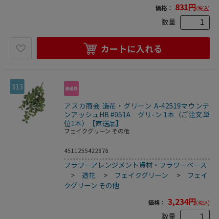
831
円
価格：
(税込)
数量
カートに入れる
313
アスカ商会 造花・グリーン A-42519マウンテ
ンアッシュHB #051A グリ-ン 1本（ご注文単
位1本）【直送品】
フェイクグリーン その他
4511255422876
フラワーアレンジメント資材・フラワーベース
>
造花
>
フェイクグリーン
>
フェイ
クグリーン その他
3,234
円
価格：
(税込)
数量