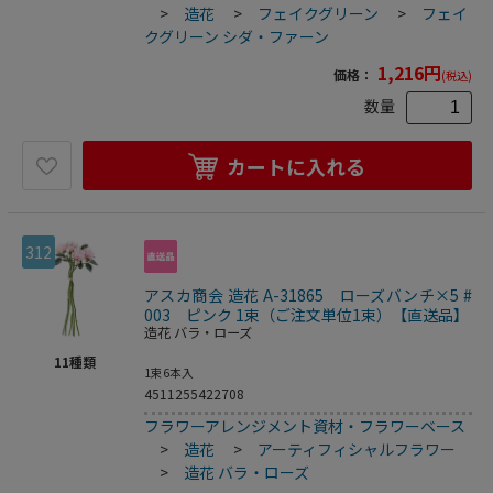
>
造花
>
フェイクグリーン
>
フェイ
クグリーン シダ・ファーン
1,216
円
価格：
(税込)
数量
カートに入れる
312
アスカ商会 造花 A-31865 ローズバンチ×5 #
003 ピンク 1束（ご注文単位1束）【直送品】
造花 バラ・ローズ
11
種類
1束6本入
4511255422708
フラワーアレンジメント資材・フラワーベース
>
造花
>
アーティフィシャルフラワー
>
造花 バラ・ローズ