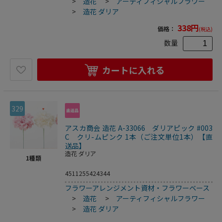
>
造花
>
アーティフィシャルフラワー
>
造花 ダリア
338
円
価格：
(税込)
数量
カートに入れる
329
アスカ商会 造花 A-33066 ダリアピック #003
C クリ-ムピンク 1本（ご注文単位1本）【直
送品】
造花 ダリア
1
種類
4511255424344
フラワーアレンジメント資材・フラワーベース
>
造花
>
アーティフィシャルフラワー
>
造花 ダリア