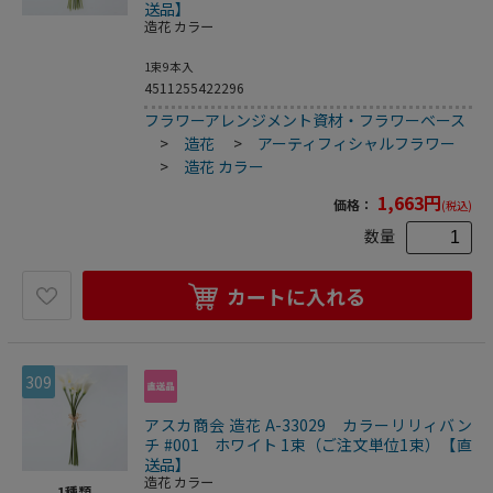
送品】
造花 カラー
1束9本入
4511255422296
フラワーアレンジメント資材・フラワーベース
>
造花
>
アーティフィシャルフラワー
>
造花 カラー
1,663
円
価格：
(税込)
数量
カートに入れる
309
アスカ商会 造花 A-33029 カラーリリィバン
チ #001 ホワイト 1束（ご注文単位1束）【直
送品】
造花 カラー
1
種類