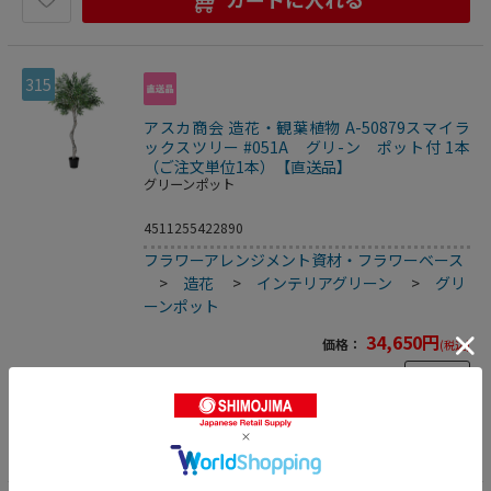
315
アスカ商会 造花・観葉植物 A-50879スマイラ
ックスツリー #051A グリ-ン ポット付 1本
（ご注文単位1本）【直送品】
グリーンポット
4511255422890
フラワーアレンジメント資材・フラワーベース
>
造花
>
インテリアグリーン
>
グリ
ーンポット
34,650
円
価格：
(税込)
数量
カートに入れる