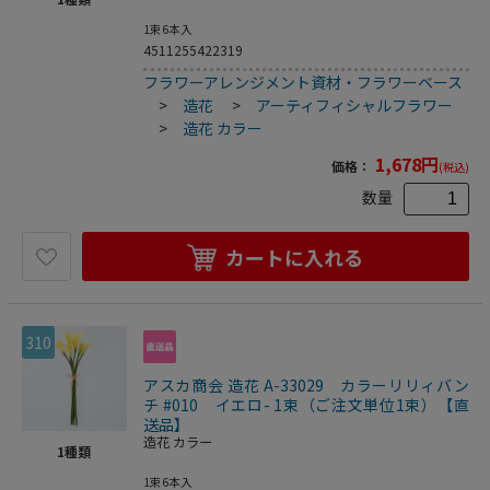
1束6本入
4511255422319
フラワーアレンジメント資材・フラワーベース
>
造花
>
アーティフィシャルフラワー
>
造花 カラー
1,678
円
価格：
(税込)
数量
カートに入れる
310
アスカ商会 造花 A-33029 カラーリリィバン
チ #010 イエロ- 1束（ご注文単位1束）【直
送品】
造花 カラー
1
種類
1束6本入