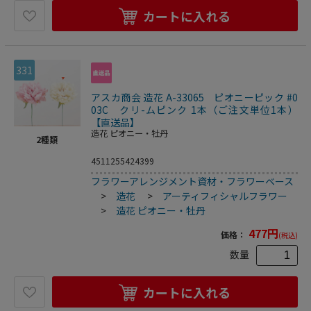
カートに入れる
331
アスカ商会 造花 A-33065 ピオニーピック #0
03C クリ-ムピンク 1本（ご注文単位1本）
【直送品】
造花 ピオニー・牡丹
2
種類
4511255424399
フラワーアレンジメント資材・フラワーベース
>
造花
>
アーティフィシャルフラワー
>
造花 ピオニー・牡丹
477
円
価格：
(税込)
数量
カートに入れる