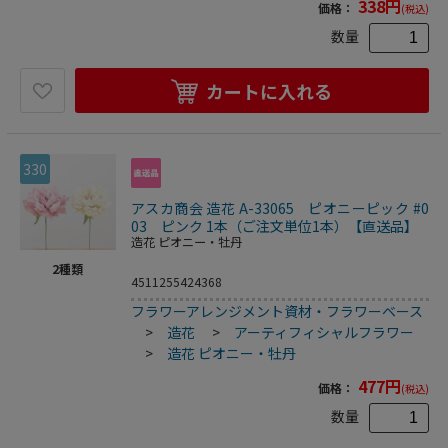
338
円
価格：
(税込)
数量
カートに入れる
330
アスカ商会 造花 A-33065 ピオニーピック #0
03 ピンク 1本（ご注文単位1本）【直送品】
造花 ピオニー・牡丹
2
種類
4511255424368
フラワーアレンジメント資材・フラワーベース
>
造花
>
アーティフィシャルフラワー
>
造花 ピオニー・牡丹
477
円
価格：
(税込)
数量