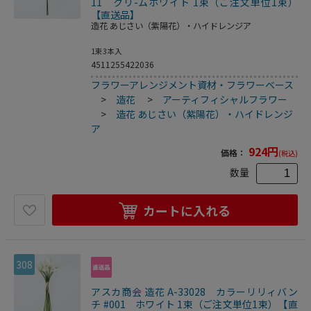
11 クリ-ムホワイト 1束（ご注文単位1束）
【直送品】
造花 あじさい（紫陽花）・ハイドレンジア
1束3本入
4511255422036
フラワーアレンジメント資材・フラワーベース
>
造花
>
アーティフィシャルフラワー
>
造花 あじさい（紫陽花）・ハイドレンジ
ア
924
円
価格：
(税込)
数量
カートに入れる
308
アスカ商会 造花 A-33028 カラーリリィバン
チ #001 ホワイト 1束（ご注文単位1束）【直