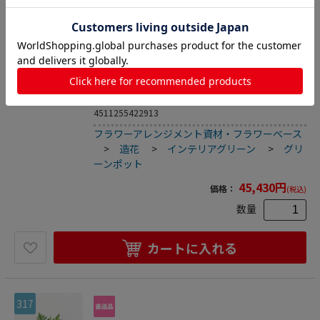
316
アスカ商会 造花・観葉植物 A-50881ファイカ
スツリー #051A グリ-ン ポット付 1本（ご
注文単位1本）【直送品】
グリーンポット
4511255422913
フラワーアレンジメント資材・フラワーベース
>
造花
>
インテリアグリーン
>
グリ
ーンポット
45,430
円
価格：
(税込)
数量
カートに入れる
317