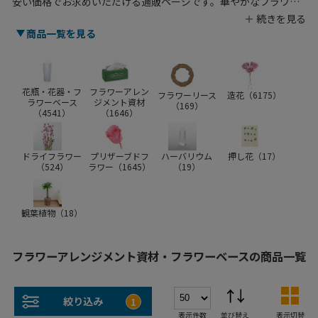
安い価格でお求めいただける通販ページです。華やかなフラワー
アレンジメントには、こだわりの資材が欠かせません。用途に応
じた花器にプリザーブドフラワーや造花を飾れば、小売店や飲食
商品一覧を見る
店のインテリアに大活躍。吸水性に優れたフローラルフォームを
使うと、瑞々しい生花を長持ちさせることができます。ピックや
リボン、ラッピングアクセサリーが華やかさをプラスしてくれ
て、大切なギフトにもぴったりです。はさみなどのツールも揃え
花瓶・花器・フ
フラワーアレン
フラワーリース
造花（
6175
）
ラワーベース
ジメント資材
て、アレンジメントの幅を広げましょう。プロの方はもちろん、
（
169
）
（
4541
）
（
1646
）
趣味で楽しむ方にもおすすめの豊富なアイテムを取り揃えていま
す。
ドライフラワー
プリザーブドフ
ハーバリウム
押し花（
17
）
（
524
）
ラワー（
1645
）
（
19
）
観葉植物（
18
）
フラワーアレンジメント資材・フラワーベースの商品一覧
絞り込み
1
表示件数
並び替え
表示切替