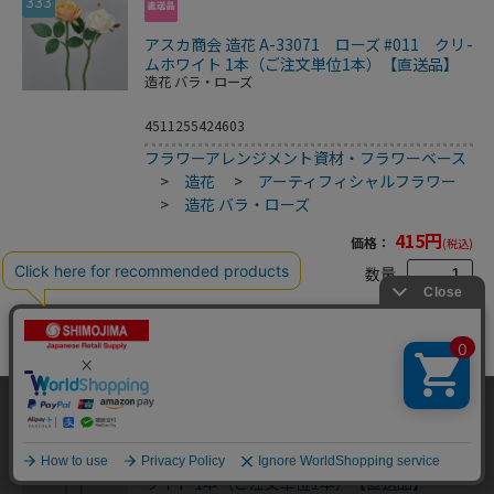
333
アスカ商会 造花 A-33071 ローズ #011 クリ-
ムホワイト 1本（ご注文単位1本）【直送品】
造花 バラ・ローズ
4511255424603
フラワーアレンジメント資材・フラワーベース
>
造花
>
アーティフィシャルフラワー
>
造花 バラ・ローズ
415
円
価格：
(税込)
数量
カートに入れる
当サイトはクッキー（Cookie）を使用しています。Cookieの使用に同意いた
334
だける場合は「OK」をクリックしてください。
OK
アスカ商会 造花 A-33081 ピオニー #001 ホ
ワイト 1本（ご注文単位1本）【直送品】