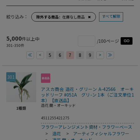
すべて解除
絞り込み：
除外する商品
在庫なし商品
✖
5,000
件以上中
/100ページ
GO
301
-
350
件
≪
<
>
≫
5
6
7
8
9
301
アスカ商会 造花・グリーン A-42566 オーキ
ッドリーフ #051A グリ-ン 1本（ご注文単位1
本）【直送品】
造花 蘭・オーキッド
1
種類
4511255421275
フラワーアレンジメント資材・フラワーベース
>
造花
>
アーティフィシャルフラワー
>
造花 蘭・オーキッド