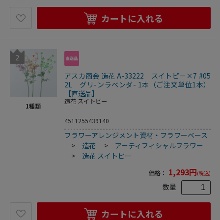
カートに入れる
2
アスカ商会 造花 A-33222 スイトピー×7 #05
2L グリ-ンラベンダ- 1本（ご注文単位1本）
【直送品】
造花 スイトピー
1
種類
4511255439140
フラワーアレンジメント資材・フラワーベース
>
造花
>
アーティフィシャルフラワー
>
造花 スイトピー
1,293
円
価格：
(税込)
数量
カートに入れる