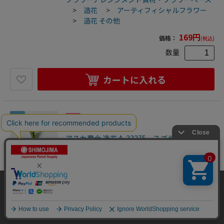
>
造花
>
アーティフィシャルフラワー
>
造花 その他
169
円
価格：
(税込)
数量
カートに入れる
35
アスカ商会 造花 A-33275 スズラン×30 #001
ホワイト 1束（ご注文単位1束）【直送品】
造花 すずらん
4511255441884
当サイトはクッキー（Cookie）を使用しています。Cookieの使用に同意いた
フラワーアレンジメント資材・フラワーベース
だける場合は「OK」をクリックしてください。
>
造花
>
アーティフィシャルフラワー
OK
>
造花 すずらん