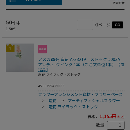
表示切替
50
件中
/1ページ
GO
1
-
50
件
1
アスカ商会 造花 A-33219 ストック #003A
アンティ-クピンク 1本（ご注文単位1本）【直
送品】
造花 ライラック・ストック
4511255439065
フラワーアレンジメント資材・フラワーベース
>
造花
>
アーティフィシャルフラワー
>
造花 ライラック・ストック
1,155
円
価格：
(税込)
数量