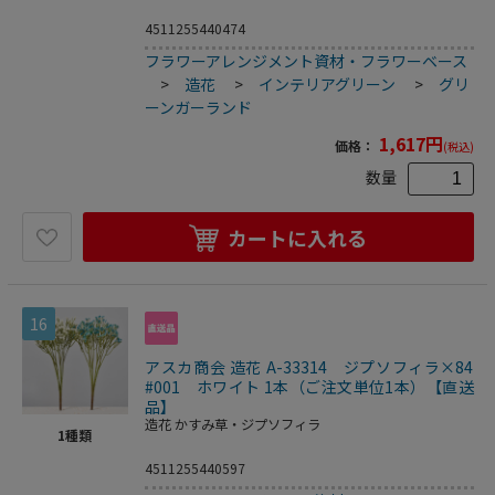
4511255440474
フラワーアレンジメント資材・フラワーベース
>
造花
>
インテリアグリーン
>
グリ
ーンガーランド
1,617
円
価格：
(税込)
数量
カートに入れる
16
アスカ商会 造花 A-33314 ジプソフィラ×84
#001 ホワイト 1本（ご注文単位1本）【直送
品】
造花 かすみ草・ジプソフィラ
1
種類
4511255440597