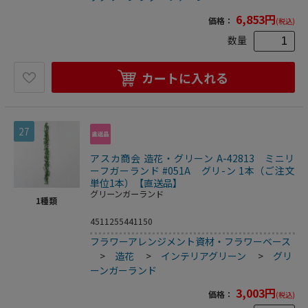
6,853
円
価格：
(税込)
数量
カートに入れる
27
アスカ商会 造花・グリーン A-42813 ミニリ
ーフガーランド #051A グリ-ン 1本（ご注文
単位1本）【直送品】
グリーンガーランド
1
種類
4511255441150
フラワーアレンジメント資材・フラワーベース
>
造花
>
インテリアグリーン
>
グリ
ーンガーランド
3,003
円
価格：
(税込)