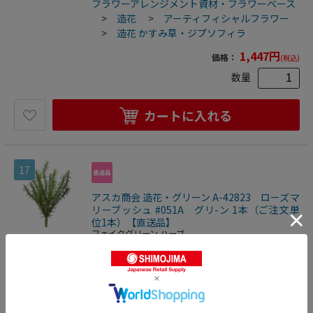
フラワーアレンジメント資材・フラワーベース
>
造花
>
アーティフィシャルフラワー
>
造花 かすみ草・ジプソフィラ
1,447
円
価格：
(税込)
数量
カートに入れる
17
アスカ商会 造花・グリーン A-42823 ローズマ
リーブッシュ #051A グリ-ン 1本（ご注文単
位1本）【直送品】
フェイクグリーン ハーブ
4511255440757
フラワーアレンジメント資材・フラワーベース
>
造花
>
フェイクグリーン
>
フェイ
クグリーン ハーブ