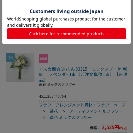
1,524
円
価格：
(税込)
数量
カートに入れる
18
アスカ商会 造花 A-33315 ミックスブーケ #0
06 ラベンダ- 1束（ご注文単位1束）【直送
品】
造花 ミックスフラワー
4511255440764
フラワーアレンジメント資材・フラワーベース
>
造花
>
アーティフィシャルフラワー
>
造花 ミックスフラワー
2,525
円
価格：
(税込)