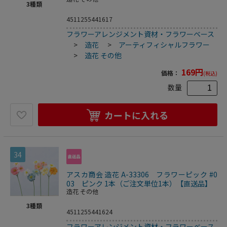
3
種類
4511255441617
フラワーアレンジメント資材・フラワーベース
>
造花
>
アーティフィシャルフラワー
>
造花 その他
169
円
価格：
(税込)
数量
カートに入れる
34
アスカ商会 造花 A-33306 フラワーピック #0
03 ピンク 1本（ご注文単位1本）【直送品】
造花 その他
3
種類
4511255441624
フラワーアレンジメント資材・フラワーベース