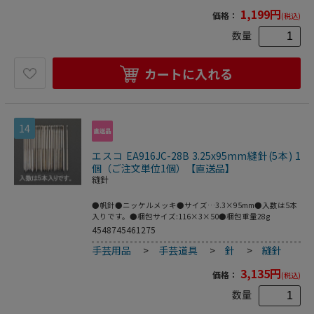
1,199
円
価格：
(税込)
数量
カートに入れる
14
エスコ EA916JC-28B 3.25x95mm縫針(5本) 1
個（ご注文単位1個）【直送品】
縫針
●帆針●ニッケルメッキ●サイズ…3.3×95mm●入数は5本
入りです。●梱包サイズ:116×3×50●梱包重量28g
4548745461275
手芸用品
>
手芸道具
>
針
>
縫針
3,135
円
価格：
(税込)
数量