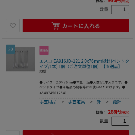
価格：
(税込)
数量
カートに入れる
20
エスコ EA916JD-121 2.0x76mm縫針(ベントタ
イプ/1本) 1個（ご注文単位1個）【直送品】
縫針
●サイズ…2.0×76mm●重量…1g●入数は1本入りです。●
ベンドタイプ●革製品の縫製等にお使いいただけます。●梱
包サイズ:114×2×50●梱包重量1g
4548745812541
手芸用品
>
手芸道具
>
針
>
縫針
286
円
価格：
(税込)
数量