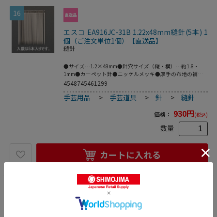
16
エスコ EA916JC-31B 1.22x48mm縫針(5本) 1
個（ご注文単位1個）【直送品】
縫針
●サイズ…1.2×48mm●針穴サイズ（縦・横）…約1.8・
1mm●カーペット針●ニッケルメッキ●厚手の布地の補修
に●入数は5本入りです。●梱包サイズ:125×1×50●梱包重
4548745461299
量1g
手芸用品
>
手芸道具
>
針
>
縫針
930
円
価格：
(税込)
数量
カートに入れる
17
エスコ EA916JC-32B 1.22x54mm縫針(5本) 1