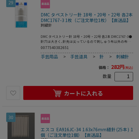
29
DMC タペストリー針 18号・20号・22号 各2本
DMC1767-3 1枚（ご注文単位1枚）【直送品】
刺繍針
DMC タペストリー針 18号・20号・22号 各2本 DMC1767-3●
針穴は大きく､針先は尖っているので刺しゅう布以外の布に
刺しゅうする際にお勧めです｡●8号・20号・22号…各2本
0077540382651
手芸用品
>
手芸道具
>
針
>
刺繍針
282
円
価格：
(税込)
数量
カートに入れる
30
エスコ EA916JC-34 1.63x76mm縫針(25本) 1
個（ご注文単位1個）【直送品】