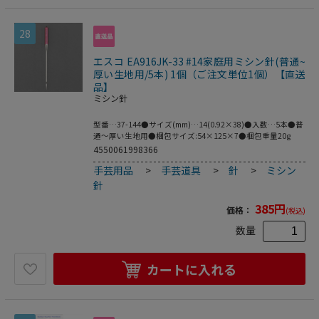
28
エスコ EA916JK-33 #14家庭用ミシン針(普通~
厚い生地用/5本) 1個（ご注文単位1個）【直送
品】
ミシン針
型番…37-144●サイズ(mm)…14(0.92×38)●入数…5本●普
通～厚い生地用●梱包サイズ:54×125×7●梱包重量20g
4550061998366
手芸用品
>
手芸道具
>
針
>
ミシン
針
385
円
価格：
(税込)
数量
カートに入れる