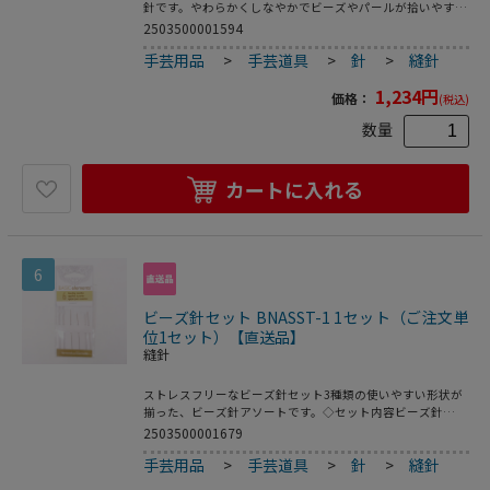
針です。やわらかくしなやかでビーズやパールが拾いやすい
為、ビーズアクセサリー作家さんに人気です。こちらのロン
2503500001594
グサイズはビーズ織りに特におすすめです。サイズ 全長 約
手芸用品
>
手芸道具
>
針
>
縫針
76mm12号(約0.38mm)特小以上の大きさのビーズにおすす
めです。 入数 10本 ご注意ください ※John James社のビー
1,234
円
ズ針はやわらかくしなやかな為、通常の針よりも折れにくく
価格：
(税込)
なっていますが、 曲がったままになることがございます。
数量
(曲がった状態の方がビーズを通しやすい場合もございます)
また、無理にビーズに通そうとすると折れる場合がございま
す。※海外製品の為、製造時に発生する汚れが付着していた
り、細かな傷がある場合がございます。※為替の変動等に伴
カートに入れる
い価格を変更させていただく場合がございます。※パッケー
ジが変更する場合がございます。 使用用途 ビーズステッ
チ、ビーズ刺繍、ビーズ編み、ビーズモチーフ製作などビー
ズワーク全般での使用
6
ビーズ針セット BNASST-1 1セット（ご注文単
位1セット）【直送品】
縫針
ストレスフリーなビーズ針セット3種類の使いやすい形状が
揃った、ビーズ針アソートです。◇セット内容ビーズ針
No.10、12 各1本：なめらかで使いやすい、ベーシックな針
2503500001679
です。ビッグアイニードル 2本：中心から大きく割れる、糸
手芸用品
>
手芸道具
>
針
>
縫針
通ししやすい針です。コラプシブルニードル 2本：先端の通
し穴が大きい針です。様々な太さの糸にあわせて通し穴の幅