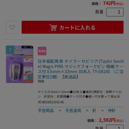
742
円
が伸縮します。 サイズビーズ針：No.10…全長2inch(約
価格：
(税込)
50.8mm)、No.12…全長2.25inch(約57.2mm)ビッグアイニー
数量
ドル：全長2.25inch(約57.2mm)コラプシブルニードル：全
長2.5inch(約63.5mm)ご注意ください※海外製品の為、製造
時に発生する汚れが付着していたり、傷がある場合がござい
ます。※為替の変動等に伴い価格を変更させていただく場合
カートに入れる
がございます。※パッケージが変更する場合がございます。
使用用途ビーズ刺繍、ビーズ編み、ビーズモチーフ製作など
ビーズワーク全般での使用
7
日本紐釦貿易 テイラーセビリア(Taylor Sevill
e) Magic PINS マジックフォークピン 極細 ケー
ス付 0.5mm×33mm 30本入 TY-04140 （ご注
文単位1個）【直送品】
待針
サイズ/0.5mm×33mm●30本入●素材/柄部分：耐熱ナイロ
ン 針部分：炭素鋼●ケース付き●縫い代を割って仮止めす
る際に便利な「マジックフォークピン」。柄の形状も長いの
4548588184140
で刺しやすく、抜きやすいのでストレスフリー。柄部分は耐
手芸用品
>
手芸道具
>
針
>
待針
熱性なのでアイロンの熱でも溶けず割れにくいので、仮止め
しながらのアイロンがけが可能です。●サイ
2,592
円
ズ/0.5mm×33mm●素材/柄部分：耐熱ナイロン 針部分：
価格：
(税込)
炭素鋼●30本入●ケース付きテイラー・セビリアはアメリ
数量
カのイリノイ州で1991年創業した、ユニークで革新的なソ