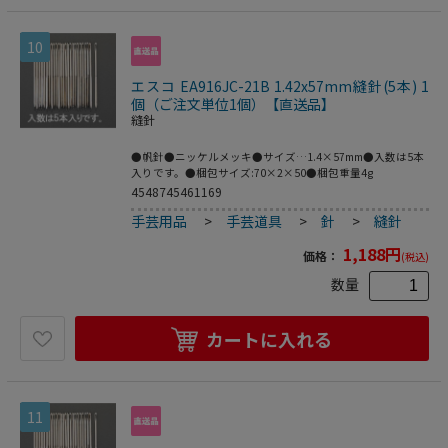
ック をご自身でお確かめください。●0.5mm×48mm
10
エスコ EA916JC-21B 1.42x57mm縫針(5本) 1
個（ご注文単位1個）【直送品】
縫針
●帆針●ニッケルメッキ●サイズ…1.4×57mm●入数は5本
入りです。●梱包サイズ:70×2×50●梱包重量4g
4548745461169
手芸用品
>
手芸道具
>
針
>
縫針
1,188
円
価格：
(税込)
数量
カートに入れる
11