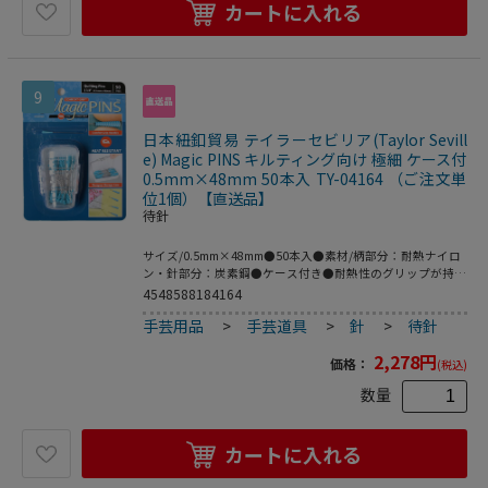
士やキルターによるテストと承認を経て開発された製品は、
カートに入れる
135を超える特許を取得し人間工学に基づき、高品質かつ高
性能です。テイラー・セビリア製品をお試しいただき、その
マジック をご自身でお確かめください。●0.5mm×36mm
9
日本紐釦貿易 テイラーセビリア(Taylor Sevill
e) Magic PINS キルティング向け 極細 ケース付
0.5mm×48mm 50本入 TY-04164 （ご注文単
位1個）【直送品】
待針
サイズ/0.5mm×48mm●50本入●素材/柄部分：耐熱ナイロ
ン・針部分：炭素鋼●ケース付き●耐熱性のグリップが持ち
やすく刺しやすい待ち針「Magic PINS」。アイロンの熱で溶
4548588184164
けず割れにくいので、仮止めをしながらアイロンがけが可能
手芸用品
>
手芸道具
>
針
>
待針
です。グリップ部分も長いので刺しやすく抜きやすいです。
ピンの長さ48mmは何層にも重ねて作るキットや厚手生地に
2,278
円
最適です。●サイズ/0.5mm×48mm●素材/柄部分：耐熱ナ
価格：
(税込)
イロン・針部分：炭素鋼●50本入り●ケース付きテイラ
数量
ー・セビリアはアメリカのイリノイ州で1991年創業した、
ユニークで革新的なソーイング・キルト製品を開発している
メーカーです。徹底した研究開発とともに熟練した縫製士や
キルターによるテストと承認を経て開発された製品は、135
カートに入れる
を超える特許を取得し人間工学に基づき、高品質かつ高性能
です。テイラー・セビリア製品をお試しいただき、その マジ