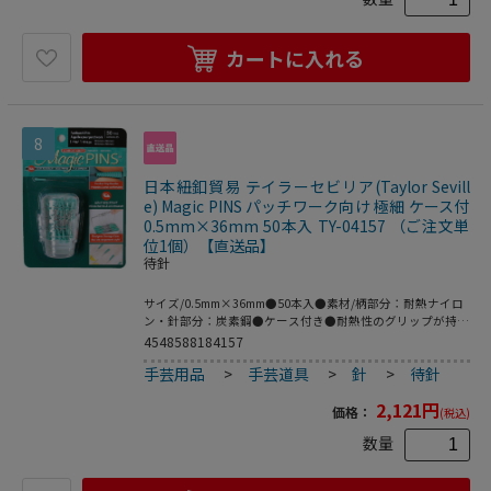
ーイング・キルト製品を開発しているメーカーです。徹底し
た研究開発とともに熟練した縫製士やキルターによるテスト
と承認を経て開発された製品は、135を超える特許を取得し
カートに入れる
人間工学に基づき、高品質かつ高性能です。テイラー・セビ
リア製品をお試しいただき、その マジック をご自身でお確
かめください。●0.5mm×33mm
8
日本紐釦貿易 テイラーセビリア(Taylor Sevill
e) Magic PINS パッチワーク向け 極細 ケース付
0.5mm×36mm 50本入 TY-04157 （ご注文単
位1個）【直送品】
待針
サイズ/0.5mm×36mm●50本入●素材/柄部分：耐熱ナイロ
ン・針部分：炭素鋼●ケース付き●耐熱性のグリップが持ち
やすく刺しやすい待ち針「Magic PINS」。アイロンの熱で溶
4548588184157
けず割れにくいので、仮止めをしながらアイロンがけが可能
手芸用品
>
手芸道具
>
針
>
待針
です。グリップ部分も長いので刺しやすく抜きやすいです。
ピンの長さ36mmは薄地布などデリケートな生地やパッチワ
2,121
円
ークに最適です。●サイズ/0.5mm×36mm●素材/柄部分：
価格：
(税込)
耐熱ナイロン・針部分：炭素鋼●50本入り●ケース付きテ
数量
イラー・セビリアはアメリカのイリノイ州で1991年創業し
た、ユニークで革新的なソーイング・キルト製品を開発して
いるメーカーです。徹底した研究開発とともに熟練した縫製