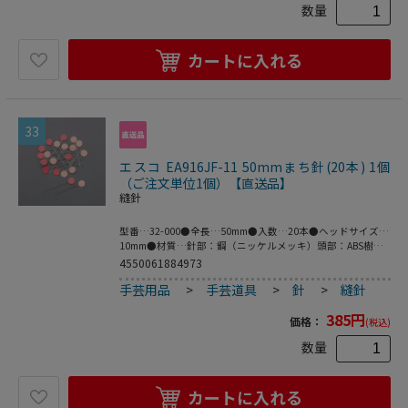
数量
カートに入れる
33
エスコ EA916JF-11 50mmまち針(20本) 1個
（ご注文単位1個）【直送品】
縫針
型番…32-000●全長…50mm●入数…20本●ヘッドサイズ…
10mm●材質…針部：鋼（ニッケルメッキ）頭部：ABS樹脂
●針の頭部の表裏が淡色と濃色なので、色の濃い生地にも薄
4550061884973
い生地にもわかりやすくなっています。
手芸用品
>
手芸道具
>
針
>
縫針
385
円
価格：
(税込)
数量
カートに入れる