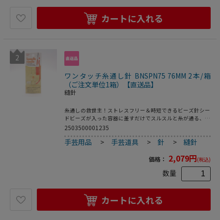
ます。※パッケージが変更する場合がございます。使用用途
ビーズステッチ、ビーズ刺繍、ビーズ編み、ビーズモチーフ
カートに入れる
製作などビーズワーク全般での使用
2
ワンタッチ糸通し針 BNSPN75 76MM 2本/箱
（ご注文単位1箱）【直送品】
縫針
糸通しの救世主！ストレスフリー＆時短できるビーズ針シー
ドビーズが入った容器に差すだけでスルスルと糸が通る、便
利な針です。細いワイヤーをツイストさせた形状で、先端に
2503500001235
かぎ針のような折り返しがあり、ビーズがすくいやすくなっ
手芸用品
>
手芸道具
>
針
>
縫針
ています。針穴も大きく、針穴はビーズの通し穴に対応して
折り畳みます。丸特小ビーズ～丸小ビーズにおすすめです
2,079
円
が、リボンも通すことができます。日本製です。 サイズ全長
価格：
(税込)
76mm針穴の長さ21.5mm丸特小ビーズ～丸小ビーズにおす
数量
すめです。入数2本ご注意ください※先端の返しでけがをし
ないよう、お取り扱いにご注意ください。※製造時に発生す
る汚れがパッケージに付着している場合がございます。※為
替の変動等に伴い価格を変更させていただく場合がございま
カートに入れる
す。※パッケージが変更する場合がございます。使用用途ビ
ーズステッチ、ビーズ刺繍、ビーズ編み、ビーズモチーフ製