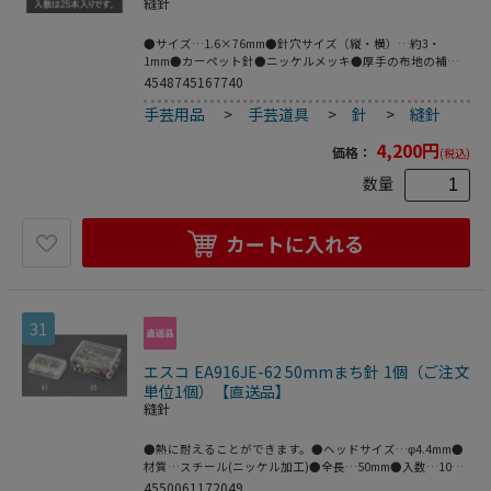
縫針
●サイズ…1.6×76mm●針穴サイズ（縦・横）…約3・
1mm●カーペット針●ニッケルメッキ●厚手の布地の補修
に●入数は25本入りです。●梱包サイズ:90×4×55●梱包重
4548745167740
量31g
手芸用品
>
手芸道具
>
針
>
縫針
4,200
円
価格：
(税込)
数量
カートに入れる
31
エスコ EA916JE-62 50mmまち針 1個（ご注文
単位1個）【直送品】
縫針
●熱に耐えることができます。●ヘッドサイズ…φ4.4mm●
材質…スチール(ニッケル加工)●全長…50mm●入数…100
本●梱包サイズ:77×56×28●梱包重量52g
4550061172049