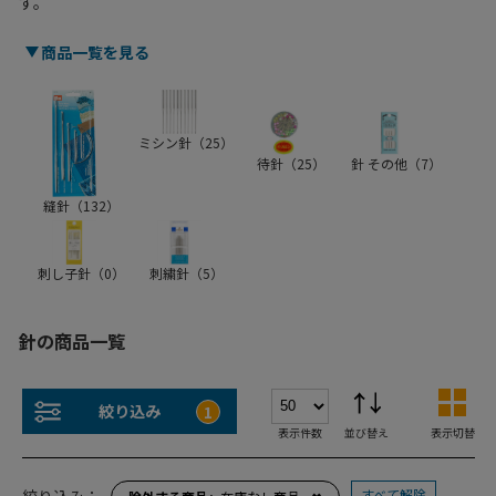
す。
商品一覧を見る
ミシン針（
25
）
待針（
25
）
針 その他（
7
）
縫針（
132
）
刺し子針（
0
）
刺繍針（
5
）
針の商品一覧
絞り込み
1
表示件数
並び替え
表示切替
すべて解除