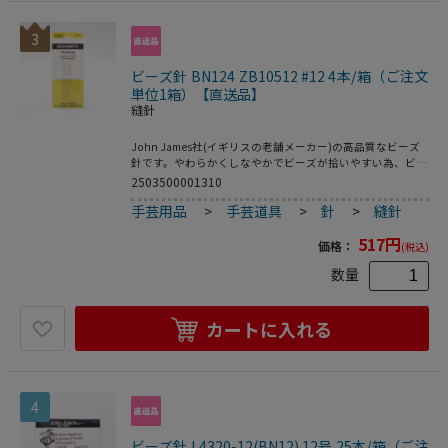
作などビーズワーク全般での使用
3
ビーズ針 BN124 ZB10512 #12 4本/箱（ご注文
単位1箱）【直送品】
縫針
John James社(イギリスの老舗メーカー)の高品質なビーズ
針です。やわらかくしなやかでビーズが拾いやすい為、ビー
ズアクセサリー作家さんに人気です。 サイズ全長 約
2503500001310
51mm12号(約0.38mm)丸特小以上の大きさのビーズにおす
手芸用品
>
手芸道具
>
針
>
縫針
すめです。入数4本ご注意ください※John James社のビーズ
針はやわらかくしなやかな為、通常の針よりも折れにくくな
517
円
っていますが、 曲がったままになることがございます。(曲
価格：
(税込)
がった状態の方がビーズを通しやすい場合もございます)ま
数量
た、無理にビーズに通そうとすると折れる場合がございま
す。※海外製品の為、製造時に発生する汚れが付着していた
り、細かな傷がある場合がございます。※為替の変動等に伴
い価格を変更させていただく場合がございます。※パッケー
カートに入れる
ジが変更する場合がございます。使用用途ビーズステッチ、
ビーズ刺繍、ビーズ編み、ビーズモチーフ製作などビーズワ
ーク全般での使用
4
ビーズ針 L4320-12(BN12) 12号 25本/箱（ご注