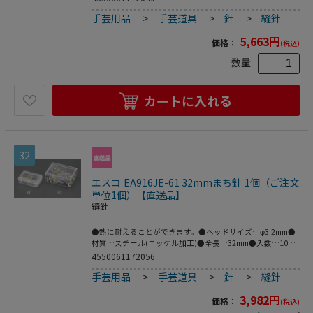
手芸用品
>
手芸道具
>
針
>
縫針
5,663
円
価格：
(税込)
数量
カートに入れる
32
エスコ EA916JE-61 32mmまち針 1個（ご注文
単位1個）【直送品】
縫針
●熱に耐えることができます。●ヘッドサイズ…φ3.2mm●
材質…スチール(ニッケル加工)●全長…32mm●入数…100
本●梱包サイズ:59×39×17●梱包重量22g
4550061172056
手芸用品
>
手芸道具
>
針
>
縫針
3,982
円
価格：
(税込)