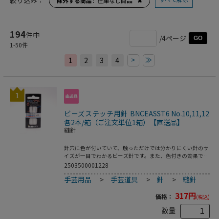
絞り込み：
除外する商品
在庫なし商品
✖
194
件中
/4ページ
GO
1
-
50
件
>
≫
1
2
3
4
1
ビーズステッチ用針 BNCEASST6 No.10,11,12
各2本/箱（ご注文単位1箱）【直送品】
縫針
針穴に色が付いていて、触っただけでは分かりにくい針のサ
イズが一目でわかるビーズ針です。また、色付きの効果で穴
の位置も分かりやすく、糸が通しやすくなります。10号・
2503500001228
11号・12号の3サイズセットで、さまざまなサイズに対応可
手芸用品
>
手芸道具
>
針
>
縫針
能です。 サイズ10号(針穴が黒色)：全長約5.5cm、太さ約
0.45mm11号(針穴が青色)：全長約5.3cm、太さ約0.4mm12
317
円
号(針穴が赤色)：全長約5.1cm、太さ約0.35mm入数各サイズ
価格：
(税込)
2本(合計6本)ご注意ください※海外製品の為、製造時に発生
数量
する汚れが付着していたり、傷がある場合がございます。※
為替の変動等に伴い価格を変更させていただく場合がござい