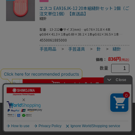
エスコ EA916JK-12 20本組縫針セット 1個（ご
注文単位1個）【直送品】
縫針
型番…13-212●サイズ(mm)…φ0.76×31.8×4本
φ0.84×41.3×1本φ0.69×38.1×1本φ0.61×36.5×1本
φ0.84×51.5×3本φ0.56×54.5×3本φ0.71×39.4×3本
4550061885000
φ0.56×39.4×4本●20本セット●種類、用途別に整理がで
手芸用品
>
手芸道具
>
針
>
縫針
きる便利なケース●各ポケットにふたが付いているので、針
の出し入れが簡単です。●梱包サイズ:61×90×6●梱包重量
836
円
22g
価格：
(税込)
数量
カートに入れる
36
当サイトはクッキー（Cookie）を使用しています。Cookieの使用に同意いた
だける場合は「OK」をクリックしてください。
エスコ EA916JK-24 スレダー(糸切カッター付/
2個) 1個（ご注文単位1個）【直送品】
OK
縫針