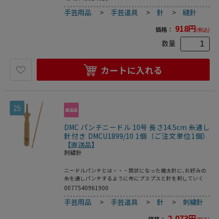
手芸用品
>
手芸道具
>
針
>
縫針
918
円
価格：
(税込)
数量
カートに入れる
25
DMC パンチニードル 10号 長さ14.5cm 糸通し
針付き DMCU1899/10 1個（ご注文単位1個）
【直送品】
刺繍針
ニードルパンチとは・・・筒状になった極太針に､お好みの
糸を通しパンチするように布にプスプスと針を刺していく､
それだけでもこもこ刺繍が完成します｡カンタンに短時間で､
0077540961900
まるで塗り絵のようにステッチが楽しめる新しいテクニッ
手芸用品
>
手芸道具
>
針
>
刺繍針
ク｡●本体､糸通し針
2,073
円
価格：