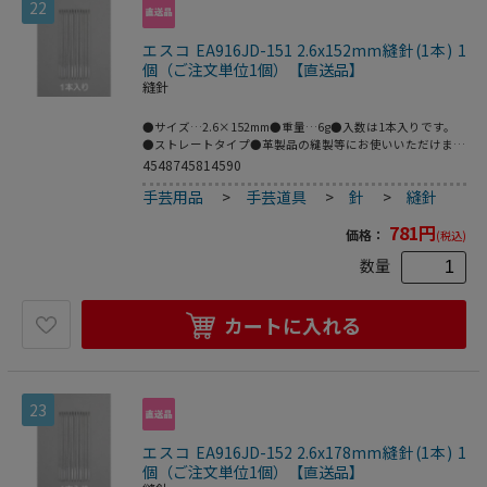
22
エスコ EA916JD-151 2.6x152mm縫針(1本) 1
個（ご注文単位1個）【直送品】
縫針
●サイズ…2.6×152mm●重量…6g●入数は1本入りです。
●ストレートタイプ●革製品の縫製等にお使いいただけま
す。●梱包サイズ:190×10×50●梱包重量6g
4548745814590
手芸用品
>
手芸道具
>
針
>
縫針
781
円
価格：
(税込)
数量
カートに入れる
23
エスコ EA916JD-152 2.6x178mm縫針(1本) 1
個（ご注文単位1個）【直送品】