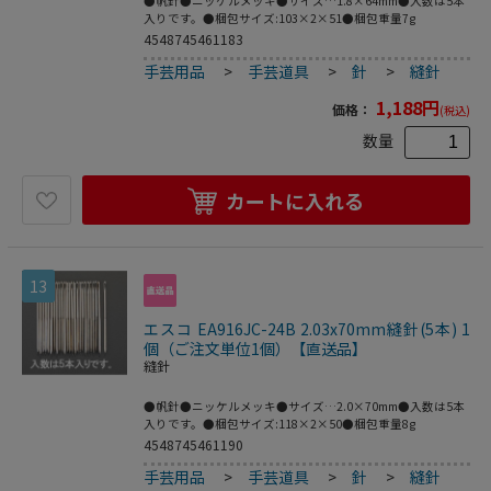
●帆針●ニッケルメッキ●サイズ…1.8×64mm●入数は5本
入りです。●梱包サイズ:103×2×51●梱包重量7g
4548745461183
手芸用品
>
手芸道具
>
針
>
縫針
1,188
円
価格：
(税込)
数量
カートに入れる
13
エスコ EA916JC-24B 2.03x70mm縫針(5本) 1
個（ご注文単位1個）【直送品】
縫針
●帆針●ニッケルメッキ●サイズ…2.0×70mm●入数は5本
入りです。●梱包サイズ:118×2×50●梱包重量8g
4548745461190
手芸用品
>
手芸道具
>
針
>
縫針