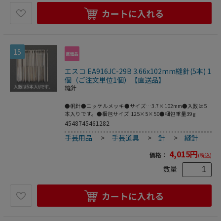
カートに入れる
15
エスコ EA916JC-29B 3.66x102mm縫針(5本) 1
個（ご注文単位1個）【直送品】
縫針
●帆針●ニッケルメッキ●サイズ…3.7×102mm●入数は5
本入りです。●梱包サイズ:125×5×50●梱包重量39g
4548745461282
手芸用品
>
手芸道具
>
針
>
縫針
4,015
円
価格：
(税込)
数量
カートに入れる