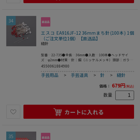
34
エスコ EA916JF-12 36mmまち針(100本) 1個
（ご注文単位1個）【直送品】
縫針
型番…22-735●全長…36mm●入数…100本●ヘッドサイ
ズ…φ2mm●材質…針：鋼（ニッケルメッキ）頭部：ガラス
●頭がガラス製の極細タイプ●薄地に最適です。●布通りが
4550061884980
よく生地を傷めにくい●使い勝手がよく、広い用途におすす
手芸用品
>
手芸道具
>
針
>
縫針
めできます。●梱包サイズ:55×89×16●梱包重量14g
679
円
価格：
(税込)
数量
カートに入れる
35