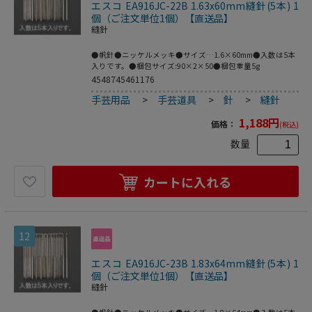
エスコ EA916JC-22B 1.63x60mm縫針(5本) 1
個（ご注文単位1個）【直送品】
縫針
●帆針●ニッケルメッキ●サイズ…1.6×60mm●入数は5本
入りです。●梱包サイズ:90×2×50●梱包重量5g
4548745461176
手芸用品
>
手芸道具
>
針
>
縫針
1,188
円
価格：
(税込)
数量
カートに入れる
12
エスコ EA916JC-23B 1.83x64mm縫針(5本) 1
個（ご注文単位1個）【直送品】
縫針