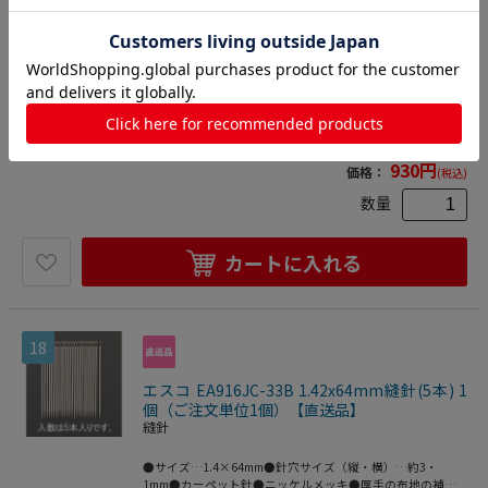
個（ご注文単位1個）【直送品】
縫針
●サイズ…1.2×54mm●針穴サイズ（縦・横）…約2.2・
1mm●カーペット針●ニッケルメッキ●厚手の布地の補修
に●入数は5本入りです。●梱包サイズ:120×1×50●梱包重
4548745461305
量3g
手芸用品
>
手芸道具
>
針
>
縫針
930
円
価格：
(税込)
数量
カートに入れる
18
エスコ EA916JC-33B 1.42x64mm縫針(5本) 1
個（ご注文単位1個）【直送品】
縫針
●サイズ…1.4×64mm●針穴サイズ（縦・横）…約3・
1mm●カーペット針●ニッケルメッキ●厚手の布地の補修