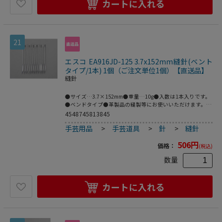
カートに入れる
21
エスコ EA916JD-125 3.7x152mm縫針(ベント
タイプ/1本) 1個（ご注文単位1個）【直送品】
縫針
●サイズ…3.7×152mm●重量…10g●入数は1本入りです。
●ベンドタイプ●革製品の縫製等にお使いいただけます。●
梱包サイズ:170×5×50●梱包重量10g
4548745813845
手芸用品
>
手芸道具
>
針
>
縫針
506
円
価格：
(税込)
数量
カートに入れる