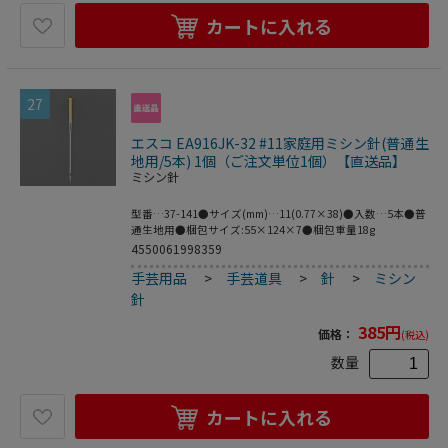
カートに入れる
27
エスコ EA916JK-32 #11家庭用ミシン針(普通生
地用/5本) 1個（ご注文単位1個）【直送品】
ミシン針
型番…37-141●サイズ(mm)…11(0.77×38)●入数…5本●普
通生地用●梱包サイズ:55×124×7●梱包重量18g
4550061998359
手芸用品
>
手芸道具
>
針
>
ミシン
針
385
円
価格：
(税込)
数量
カートに入れる