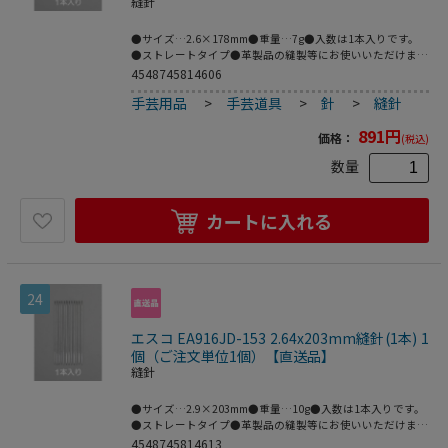
縫針
●サイズ…2.6×178mm●重量…7g●入数は1本入りです。
●ストレートタイプ●革製品の縫製等にお使いいただけま
す。●梱包サイズ:220×3×50●梱包重量7g
4548745814606
手芸用品
>
手芸道具
>
針
>
縫針
891
円
価格：
(税込)
数量
カートに入れる
24
エスコ EA916JD-153 2.64x203mm縫針(1本) 1
個（ご注文単位1個）【直送品】
縫針
●サイズ…2.9×203mm●重量…10g●入数は1本入りです。
●ストレートタイプ●革製品の縫製等にお使いいただけま
す。●梱包サイズ:223×3×50●梱包重量10g
4548745814613