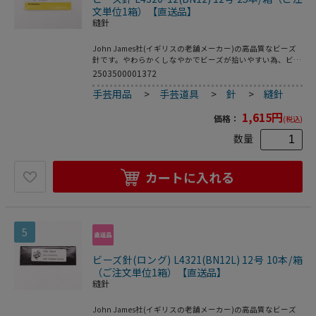
文単位1箱）【直送品】
縫針
John James社(イギリスの老舗メーカー)の高品質なビーズ
針です。やわらかくしなやかでビーズが拾いやすい為、ビー
ズアクセサリー作家さんに人気です。サイズ 全長 約
2503500001372
55mm12号(約0.38mm)特小以上の大きさのビーズにおすす
手芸用品
>
手芸道具
>
針
>
縫針
めです。 入数 25本 ご注意ください ※John James社のビー
ズ針はやわらかくしなやかな為、通常の針よりも折れにくく
1,615
円
なっていますが、 曲がったままになることがございます。
価格：
(税込)
(曲がった状態の方がビーズを通しやすい場合もございます)
数量
また、無理にビーズに通そうとすると折れる場合がございま
す。※海外製品の為、製造時に発生する汚れが付着していた
り、細かな傷がある場合がございます。※為替の変動等に伴
い価格を変更させていただく場合がございます。※パッケー
カートに入れる
ジが変更する場合がございます。 使用用途 ビーズステッ
チ、ビーズ刺繍、ビーズ編み、ビーズモチーフ製作などビー
ズワーク全般での使用
5
ビーズ針(ロング) L4321(BN12L) 12号 10本/箱
（ご注文単位1箱）【直送品】
縫針
John James社(イギリスの老舗メーカー)の高品質なビーズ