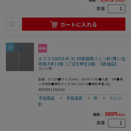
(税込)
数量
カートに入れる
26
エスコ EA916JK-31 #9家庭用ミシン針(薄い生
地用/5本) 1個（ご注文単位1個）【直送品】
ミシン針
型番…37-139●サイズ(mm)…9(0.67×38)●入数…5本●薄
い生地用●梱包サイズ:54×123×6●梱包重量16g
4550061998342
手芸用品
>
手芸道具
>
針
>
ミシン
針
385
円
価格：
(税込)
数量