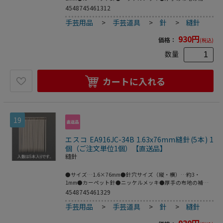
に●入数は5本入りです。●梱包サイズ:106×2×50●梱包重
4548745461312
量4g
手芸用品
>
手芸道具
>
針
>
縫針
930
円
価格：
(税込)
数量
カートに入れる
19
エスコ EA916JC-34B 1.63x76mm縫針(5本) 1
個（ご注文単位1個）【直送品】
縫針
●サイズ…1.6×76mm●針穴サイズ（縦・横）…約3・
1mm●カーペット針●ニッケルメッキ●厚手の布地の補修
に●入数は5本入りです。●梱包サイズ:100×2×50●梱包重
4548745461329
量6g
手芸用品
>
手芸道具
>
針
>
縫針
930
円