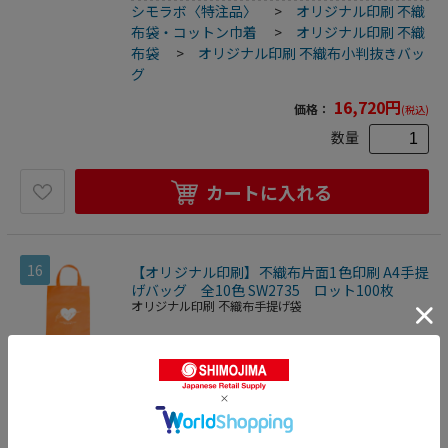
シモラボ〈特注品〉
>
オリジナル印刷 不織
布袋・コットン巾着
>
オリジナル印刷 不織
布袋
>
オリジナル印刷 不織布小判抜きバッ
グ
16,720
円
価格：
(税込)
数量
カートに入れる
16
【オリジナル印刷】不織布片面1色印刷 A4手提
げバッグ 全10色 SW2735 ロット100枚
オリジナル印刷 不織布手提げ袋
イベントや資料配布等、ノベルティグッズに最適な不織布バ
ッグ、コットン巾着をカラーバリエーションで取り揃えまし
2
種類
た。片面シルク1色印刷、印刷領域は別途テンプレートでご
4525241951684
確認下さい。
シモラボ〈特注品〉
>
オリジナル印刷 不織
布袋・コットン巾着
>
オリジナル印刷 不織