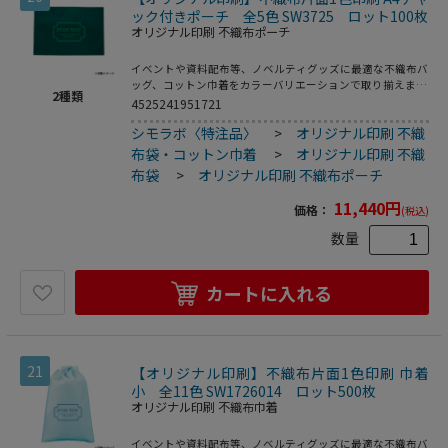
ック付きポーチ 全5色 SW3725 ロット100枚
オリジナル印刷 不織布ポーチ
イベントや資料配布等、ノベルティグッズに最適な不織布バ
ッグ、コットン巾着をカラーバリエーションで取り揃えまし
2
種類
た。片面シルク1色印刷、印刷領域は別途テンプレートでご
4525241951721
確認下さい。
シモラボ〈特注品〉
>
オリジナル印刷 不織
布袋・コットン巾着
>
オリジナル印刷 不織
布袋
>
オリジナル印刷 不織布ポーチ
11,440
円
価格：
(税込)
数量
カートに入れる
21
【オリジナル印刷】不織布片面1色印刷 巾着
小 全11色 SW1726014 ロット500枚
オリジナル印刷 不織布巾着
イベントや資料配布等、ノベルティグッズに最適な不織布バ