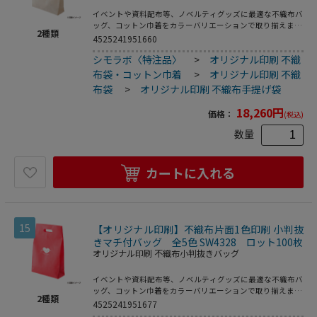
イベントや資料配布等、ノベルティグッズに最適な不織布バ
ッグ、コットン巾着をカラーバリエーションで取り揃えまし
2
種類
た。片面シルク1色印刷、印刷領域は別途テンプレートでご
4525241951660
確認下さい。
シモラボ〈特注品〉
>
オリジナル印刷 不織
布袋・コットン巾着
>
オリジナル印刷 不織
布袋
>
オリジナル印刷 不織布手提げ袋
18,260
円
価格：
(税込)
数量
カートに入れる
15
【オリジナル印刷】不織布片面1色印刷 小判抜
きマチ付バッグ 全5色 SW4328 ロット100枚
オリジナル印刷 不織布小判抜きバッグ
イベントや資料配布等、ノベルティグッズに最適な不織布バ
ッグ、コットン巾着をカラーバリエーションで取り揃えまし
2
種類
た。片面シルク1色印刷、印刷領域は別途テンプレートでご
4525241951677
確認下さい。