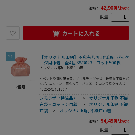
42,900
円
価格：
(税込)
数量
カートに入れる
31
【オリジナル印刷】不織布片面1色印刷 パッケ
ージ用巾着 全4色 SW3023 ロット500枚
オリジナル印刷 不織布巾着
イベントや資料配布等、ノベルティグッズに最適な不織布バ
ッグ、コットン巾着をカラーバリエーションで取り揃えまし
2
種類
た。片面シルク1色印刷、印刷領域は別途テンプレートでご
4525241951837
確認下さい。
シモラボ〈特注品〉
>
オリジナル印刷 不織
布袋・コットン巾着
>
オリジナル印刷 不織
布袋
>
オリジナル印刷 不織布巾着
54,450
円
価格：
(税込)
数量