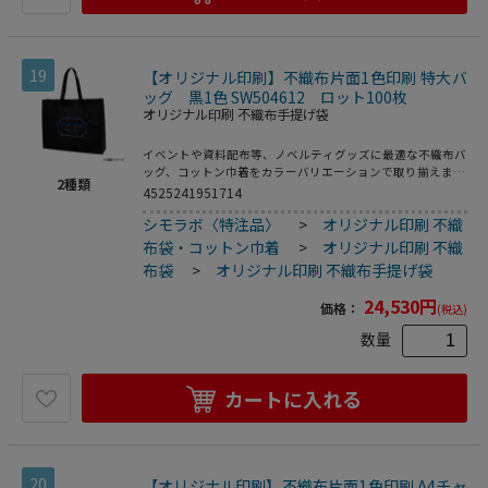
19
【オリジナル印刷】不織布片面1色印刷 特大バ
ッグ 黒1色 SW504612 ロット100枚
オリジナル印刷 不織布手提げ袋
イベントや資料配布等、ノベルティグッズに最適な不織布バ
ッグ、コットン巾着をカラーバリエーションで取り揃えまし
2
種類
た。片面シルク1色印刷、印刷領域は別途テンプレートでご
4525241951714
確認下さい。
シモラボ〈特注品〉
>
オリジナル印刷 不織
布袋・コットン巾着
>
オリジナル印刷 不織
布袋
>
オリジナル印刷 不織布手提げ袋
24,530
円
価格：
(税込)
数量
カートに入れる
20
【オリジナル印刷】不織布片面1色印刷 A4チャ