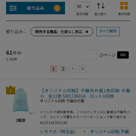
絞り込み
1
表示件数
並び替え
表示切替
すべて解除
絞り込み：
除外する商品
在庫なし商品
✖
61
件中
/2ページ
GO
1
-
50
件
>
≫
1
2
1
【オリジナル印刷】不織布片面1色印刷 巾着
小 全11色 SW1726014 ロット100枚
オリジナル印刷 不織布巾着
イベントや資料配布等、ノベルティグッズに最適な不織布バ
ッグ、コットン巾着をカラーバリエーションで取り揃えまし
2
種類
た。片面シルク1色印刷、印刷領域は別途テンプレートでご
4525241951530
確認下さい。
シモラボ〈特注品〉
>
オリジナル印刷 不織