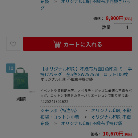
布袋
>
オリジナル印刷 不織布小判抜きバッ
グ
9,900
円
価格：
(税込)
数量
カートに入れる
10
【オリジナル印刷】不織布片面1色印刷 ミニ手
提げバッグ 全5色 SW252528 ロット100枚
オリジナル印刷 不織布手提げ袋
イベントや資料配布等、ノベルティグッズに最適な不織布バ
ッグ、コットン巾着をカラーバリエーションで取り揃えまし
2
種類
た。片面シルク1色印刷、印刷領域は別途テンプレートでご
4525241951622
確認下さい。
シモラボ〈特注品〉
>
オリジナル印刷 不織
布袋・コットン巾着
>
オリジナル印刷 不織
布袋
>
オリジナル印刷 不織布手提げ袋
10,670
円
価格：
(税込)