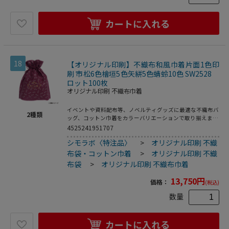
カートに入れる
18
【オリジナル印刷】不織布和風巾着片面1色印
刷 市松6色檜垣5色矢絣5色蜻蛉10色 SW2528
ロット100枚
オリジナル印刷 不織布巾着
イベントや資料配布等、ノベルティグッズに最適な不織布バ
2
種類
ッグ、コットン巾着をカラーバリエーションで取り揃えまし
た。片面シルク1色印刷、印刷領域は別途テンプレートでご
4525241951707
確認下さい。
シモラボ〈特注品〉
>
オリジナル印刷 不織
布袋・コットン巾着
>
オリジナル印刷 不織
布袋
>
オリジナル印刷 不織布巾着
13,750
円
価格：
(税込)
数量
カートに入れる