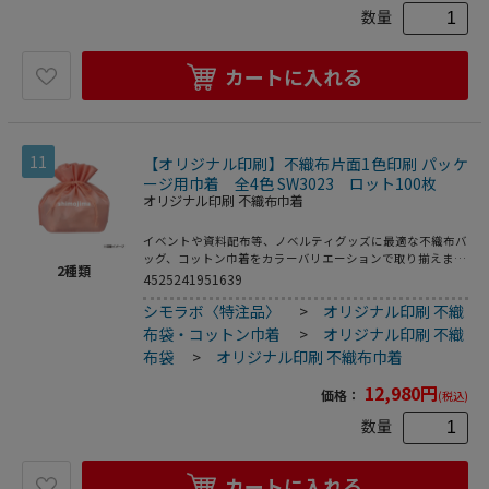
数量
カートに入れる
11
【オリジナル印刷】不織布片面1色印刷 パッケ
ージ用巾着 全4色 SW3023 ロット100枚
オリジナル印刷 不織布巾着
イベントや資料配布等、ノベルティグッズに最適な不織布バ
ッグ、コットン巾着をカラーバリエーションで取り揃えまし
2
種類
た。片面シルク1色印刷、印刷領域は別途テンプレートでご
4525241951639
確認下さい。
シモラボ〈特注品〉
>
オリジナル印刷 不織
布袋・コットン巾着
>
オリジナル印刷 不織
布袋
>
オリジナル印刷 不織布巾着
12,980
円
価格：
(税込)
数量
カートに入れる