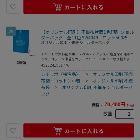
カートに入れる
25
【オリジナル印刷】不織布片面1色印刷 ショル
ダーバッグ 全11色 SW4049 ロット500枚
オリジナル印刷 不織布ショルダーバッグ
イベントや資料配布等、ノベルティグッズに最適な不織布バ
ッグ、コットン巾着をカラーバリエーションで取り揃えまし
2
種類
た。片面シルク1色印刷、印刷領域は別途テンプレートでご
4525241951776
確認下さい。
シモラボ〈特注品〉
>
オリジナル印刷 不織
布袋・コットン巾着
>
オリジナル印刷 不織
布袋
>
オリジナル印刷 不織布ショルダーバ
ッグ
70,400
円
価格：
(税込)
数量
カートに入れる