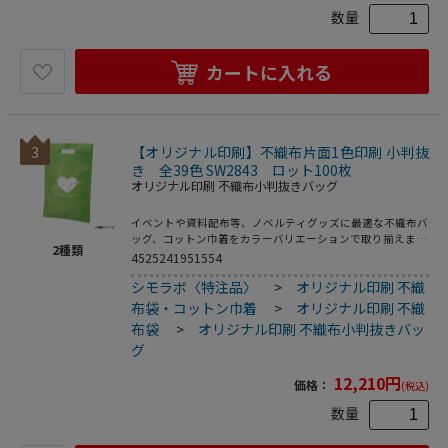
数量
カートに入れる
3
【オリジナル印刷】不織布片面1色印刷 小判抜
き 全39色 SW2843 ロット100枚
オリジナル印刷 不織布小判抜きバッグ
イベントや資料配布等、ノベルティグッズに最適な不織布バ
ッグ、コットン巾着をカラーバリエーションで取り揃えまし
2
種類
た。片面シルク1色印刷、印刷領域は別途テンプレートでご
4525241951554
確認下さい。
シモラボ〈特注品〉
>
オリジナル印刷 不織
布袋・コットン巾着
>
オリジナル印刷 不織
布袋
>
オリジナル印刷 不織布小判抜きバッ
グ
12,210
円
価格：
(税込)
数量