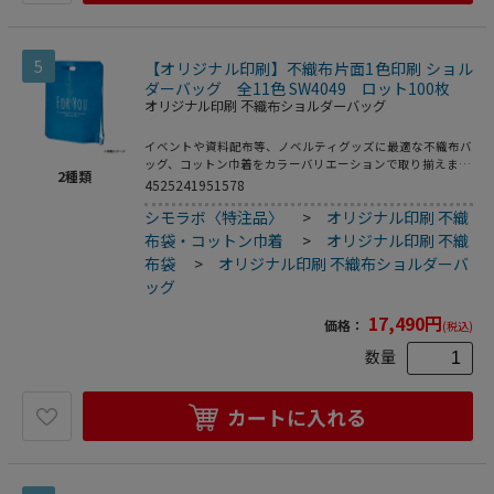
5
【オリジナル印刷】不織布片面1色印刷 ショル
ダーバッグ 全11色 SW4049 ロット100枚
オリジナル印刷 不織布ショルダーバッグ
イベントや資料配布等、ノベルティグッズに最適な不織布バ
ッグ、コットン巾着をカラーバリエーションで取り揃えまし
2
種類
た。片面シルク1色印刷、印刷領域は別途テンプレートでご
4525241951578
確認下さい。
シモラボ〈特注品〉
>
オリジナル印刷 不織
布袋・コットン巾着
>
オリジナル印刷 不織
布袋
>
オリジナル印刷 不織布ショルダーバ
ッグ
17,490
円
価格：
(税込)
数量
カートに入れる