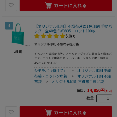
カートに入れる
4
【オリジナル印刷】不織布片面1色印刷 手提バ
ッグ 全40色 SW3835 ロット100枚
5.0
(1)
オリジナル印刷 不織布手提げ袋
2
種類
イベントや資料配布等、ノベルティグッズに最適な不織布バ
ッグ、コットン巾着をカラーバリエーションで取り揃えまし
た。片面シルク1色印刷、印刷領域は別途テンプレートでご
4525241951561
確認下さい。
シモラボ〈特注品〉
>
オリジナル印刷 不織
布袋・コットン巾着
>
オリジナル印刷 不織
布袋
>
オリジナル印刷 不織布手提げ袋
14,850
円
価格：
(税込)
数量
カートに入れる