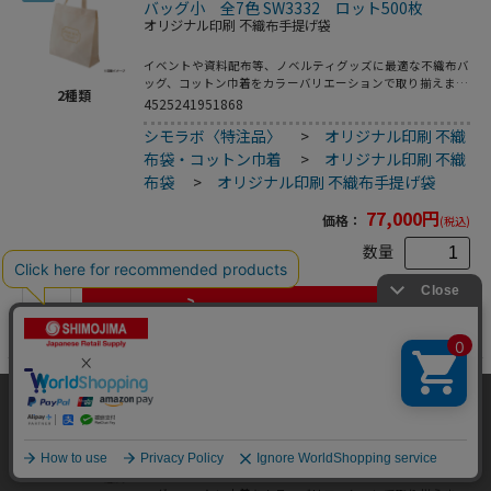
バッグ小 全7色 SW3332 ロット500枚
オリジナル印刷 不織布手提げ袋
イベントや資料配布等、ノベルティグッズに最適な不織布バ
ッグ、コットン巾着をカラーバリエーションで取り揃えまし
2
種類
た。片面シルク1色印刷、印刷領域は別途テンプレートでご
4525241951868
確認下さい。
シモラボ〈特注品〉
>
オリジナル印刷 不織
布袋・コットン巾着
>
オリジナル印刷 不織
布袋
>
オリジナル印刷 不織布手提げ袋
77,000
円
価格：
(税込)
数量
カートに入れる
35
【オリジナル印刷】不織布片面1色印刷 小判抜
当サイトはクッキー（Cookie）を使用しています。Cookieの使用に同意いた
きマチ付バッグ 全5色 SW4328 ロット500枚
だける場合は「OK」をクリックしてください。
オリジナル印刷 不織布小判抜きバッグ
OK
イベントや資料配布等、ノベルティグッズに最適な不織布バ