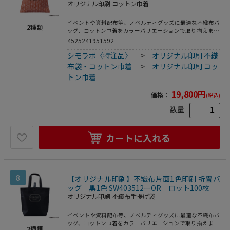
オリジナル印刷 コットン巾着
イベントや資料配布等、ノベルティグッズに最適な不織布バ
2
種類
ッグ、コットン巾着をカラーバリエーションで取り揃えまし
た。片面シルク1色印刷、印刷領域は別途テンプレートでご
4525241951592
確認下さい。
シモラボ〈特注品〉
>
オリジナル印刷 不織
布袋・コットン巾着
>
オリジナル印刷 コッ
トン巾着
19,800
円
価格：
(税込)
数量
カートに入れる
8
【オリジナル印刷】不織布片面1色印刷 折畳バ
ッグ 黒1色 SW403512ーOR ロット100枚
オリジナル印刷 不織布手提げ袋
イベントや資料配布等、ノベルティグッズに最適な不織布バ
ッグ、コットン巾着をカラーバリエーションで取り揃えまし
2
種類