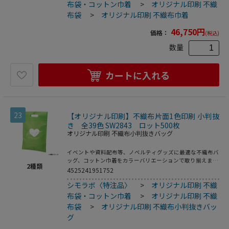
布袋・コットン巾着
>
オリジナル印刷 不織
布袋
>
オリジナル印刷 不織布巾着
46,750
円
価格：
(税込)
数量
カートに入れる
23
【オリジナル印刷】不織布片面1色印刷 小判抜
き 全39色 SW2843 ロット500枚
オリジナル印刷 不織布小判抜きバッグ
イベントや資料配布等、ノベルティグッズに最適な不織布バ
ッグ、コットン巾着をカラーバリエーションで取り揃えまし
2
種類
た。片面シルク1色印刷、印刷領域は別途テンプレートでご
4525241951752
確認下さい。
シモラボ〈特注品〉
>
オリジナル印刷 不織
布袋・コットン巾着
>
オリジナル印刷 不織
布袋
>
オリジナル印刷 不織布小判抜きバッ
グ