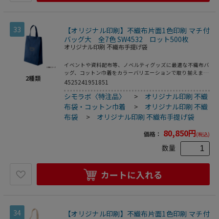
33
【オリジナル印刷】不織布片面1色印刷 マチ付
バッグ大 全7色 SW4532 ロット500枚
オリジナル印刷 不織布手提げ袋
イベントや資料配布等、ノベルティグッズに最適な不織布バ
ッグ、コットン巾着をカラーバリエーションで取り揃えまし
2
種類
た。片面シルク1色印刷、印刷領域は別途テンプレートでご
4525241951851
確認下さい。
シモラボ〈特注品〉
>
オリジナル印刷 不織
布袋・コットン巾着
>
オリジナル印刷 不織
布袋
>
オリジナル印刷 不織布手提げ袋
80,850
円
価格：
(税込)
数量
カートに入れる
34
【オリジナル印刷】不織布片面1色印刷 マチ付