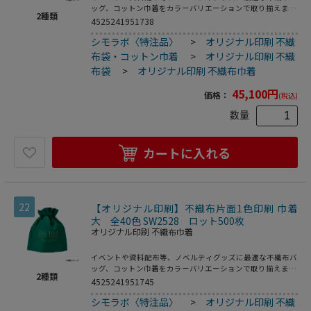
ッグ、コットン巾着をカラーバリエーションで取り揃えまし
2
種類
た。片面シルク1色印刷、印刷領域は別途テンプレートでご
4525241951738
確認下さい。
シモラボ〈特注品〉
>
オリジナル印刷 不織
布袋・コットン巾着
>
オリジナル印刷 不織
布袋
>
オリジナル印刷 不織布巾着
45,100
円
価格：
(税込)
数量
カートに入れる
22
【オリジナル印刷】不織布片面1色印刷 巾着
大 全40色 SW2528 ロット500枚
オリジナル印刷 不織布巾着
イベントや資料配布等、ノベルティグッズに最適な不織布バ
ッグ、コットン巾着をカラーバリエーションで取り揃えまし
2
種類
た。片面シルク1色印刷、印刷領域は別途テンプレートでご
4525241951745
確認下さい。
シモラボ〈特注品〉
>
オリジナル印刷 不織