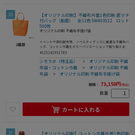
26
【オリジナル印刷】不織布片面1色印刷 底マチ
付バッグ（船底） 全11色 SW403512 ロット
500枚
オリジナル印刷 不織布手提げ袋
イベントや資料配布等、ノベルティグッズに最適な不織布バ
2
種類
ッグ、コットン巾着をカラーバリエーションで取り揃えまし
た。片面シルク1色印刷、印刷領域は別途テンプレートでご
4525241951783
確認下さい。
シモラボ〈特注品〉
>
オリジナル印刷 不織
布袋・コットン巾着
>
オリジナル印刷 不織
布袋
>
オリジナル印刷 不織布手提げ袋
73,150
円
価格：
(税込)
数量
カートに入れる
27
【オリジナル印刷】コットン巾着片面1色印刷