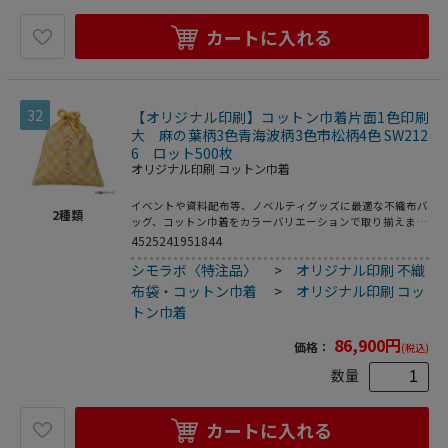
カートに入れる
32
【オリジナル印刷】コットン巾着片面1色印刷
大 麻の葉柄3色青海波柄3色市松柄4色 SW212
6 ロット500枚
オリジナル印刷 コットン巾着
イベントや資料配布等、ノベルティグッズに最適な不織布バ
2
種類
ッグ、コットン巾着をカラーバリエーションで取り揃えまし
た。片面シルク1色印刷、印刷領域は別途テンプレートでご
4525241951844
確認下さい。
シモラボ〈特注品〉
>
オリジナル印刷 不織
布袋・コットン巾着
>
オリジナル印刷 コッ
トン巾着
86,900
円
価格：
(税込)
数量
カートに入れる