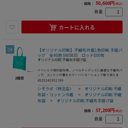
50,600
円
価格：
(税込)
数量
カートに入れる
24
【オリジナル印刷】不織布片面1色印刷 手提バ
ッグ 全40色 SW3835 ロット500枚
オリジナル印刷 不織布手提げ袋
イベントや資料配布等、ノベルティグッズに最適な不織布バ
ッグ、コットン巾着をカラーバリエーションで取り揃えまし
2
種類
た。片面シルク1色印刷、印刷領域は別途テンプレートでご
4525241951769
確認下さい。
シモラボ〈特注品〉
>
オリジナル印刷 不織
布袋・コットン巾着
>
オリジナル印刷 不織
布袋
>
オリジナル印刷 不織布手提げ袋
57,200
円
価格：
(税込)
数量