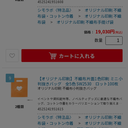
た。片面シルク1色印刷、印刷領域は別途テンプレートでご
4525241951608
確認下さい。
シモラボ〈特注品〉
>
オリジナル印刷 不織
布袋・コットン巾着
>
オリジナル印刷 不織
布袋
>
オリジナル印刷 不織布手提げ袋
19,030
円
価格：
(税込)
数量
カートに入れる
9
【オリジナル印刷】不織布片面1色印刷 ミニ小
判抜きバッグ 全5色 SW2530 ロット100枚
オリジナル印刷 不織布小判抜きバッグ
イベントや資料配布等、ノベルティグッズに最適な不織布バ
ッグ、コットン巾着をカラーバリエーションで取り揃えまし
2
種類
た。片面シルク1色印刷、印刷領域は別途テンプレートでご
4525241951615
確認下さい。
シモラボ〈特注品〉
>
オリジナル印刷 不織
布袋・コットン巾着
>
オリジナル印刷 不織