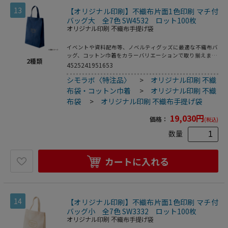
13
【オリジナル印刷】不織布片面1色印刷 マチ付
バッグ大 全7色 SW4532 ロット100枚
オリジナル印刷 不織布手提げ袋
イベントや資料配布等、ノベルティグッズに最適な不織布バ
ッグ、コットン巾着をカラーバリエーションで取り揃えまし
2
種類
た。片面シルク1色印刷、印刷領域は別途テンプレートでご
4525241951653
確認下さい。
シモラボ〈特注品〉
>
オリジナル印刷 不織
布袋・コットン巾着
>
オリジナル印刷 不織
布袋
>
オリジナル印刷 不織布手提げ袋
19,030
円
価格：
(税込)
数量
カートに入れる
14
【オリジナル印刷】不織布片面1色印刷 マチ付
バッグ小 全7色 SW3332 ロット100枚
オリジナル印刷 不織布手提げ袋