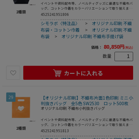
イベントや資料配布等、ノベルティグッズに最適な不織布バ
ッグ、コットン巾着をカラーバリエーションで取り揃えまし
2
種類
た。片面シルク1色印刷、印刷領域は別途テンプレートでご
4525241951806
確認下さい。
シモラボ〈特注品〉
>
オリジナル印刷 不織
布袋・コットン巾着
>
オリジナル印刷 不織
布袋
>
オリジナル印刷 不織布手提げ袋
80,850
円
価格：
(税込)
数量
カートに入れる
29
【オリジナル印刷】不織布片面1色印刷 ミニ小
判抜きバッグ 全5色 SW2530 ロット500枚
オリジナル印刷 不織布小判抜きバッグ
イベントや資料配布等、ノベルティグッズに最適な不織布バ
ッグ、コットン巾着をカラーバリエーションで取り揃えまし
2
種類
た。片面シルク1色印刷、印刷領域は別途テンプレートでご
4525241951813
確認下さい。