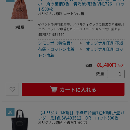
小 麻の葉柄3色 青海波柄3色 VN1726 ロッ
ト500枚
オリジナル印刷 コットン巾着
イベントや資料配布等、ノベルティグッズに最適な不織布バ
2
種類
ッグ、コットン巾着をカラーバリエーションで取り揃えまし
た。片面シルク1色印刷、印刷領域は別途テンプレートでご
4525241951790
確認下さい。
シモラボ〈特注品〉
>
オリジナル印刷 不織
布袋・コットン巾着
>
オリジナル印刷 コッ
トン巾着
81,400
円
価格：
(税込)
数量
カートに入れる
28
【オリジナル印刷】不織布片面1色印刷 折畳バ
ッグ 黒1色 SW403512ーOR ロット500枚
オリジナル印刷 不織布手提げ袋