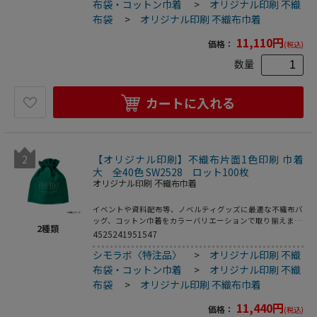
布袋・コットン巾着
>
オリジナル印刷 不織
布袋
>
オリジナル印刷 不織布巾着
11,110
円
価格：
(税込)
数量
カートに入れる
2
【オリジナル印刷】不織布片面1色印刷 巾着
大 全40色 SW2528 ロット100枚
オリジナル印刷 不織布巾着
イベントや資料配布等、ノベルティグッズに最適な不織布バ
ッグ、コットン巾着をカラーバリエーションで取り揃えまし
2
種類
た。片面シルク1色印刷、印刷領域は別途テンプレートでご
4525241951547
確認下さい。
シモラボ〈特注品〉
>
オリジナル印刷 不織
布袋・コットン巾着
>
オリジナル印刷 不織
布袋
>
オリジナル印刷 不織布巾着
11,440
円
価格：
(税込)