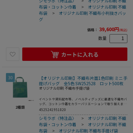
シモラボ〈特注品〉
>
オリジナル印刷 不織
布袋・コットン巾着
>
オリジナル印刷 不織
布袋
>
オリジナル印刷 不織布小判抜きバッ
グ
39,600
円
価格：
(税込)
数量
カートに入れる
30
【オリジナル印刷】不織布片面1色印刷 ミニ手
提げバッグ 全5色 SW252528 ロット500枚
オリジナル印刷 不織布手提げ袋
イベントや資料配布等、ノベルティグッズに最適な不織布バ
ッグ、コットン巾着をカラーバリエーションで取り揃えまし
2
種類
た。片面シルク1色印刷、印刷領域は別途テンプレートでご
4525241951820
確認下さい。
シモラボ〈特注品〉
>
オリジナル印刷 不織
布袋・コットン巾着
>
オリジナル印刷 不織
布袋
>
オリジナル印刷 不織布手提げ袋