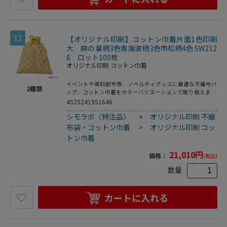
12
【オリジナル印刷】コットン巾着片面1色印刷
大 麻の葉柄3色青海波柄3色市松柄4色 SW212
6 ロット100枚
オリジナル印刷 コットン巾着
イベントや資料配布等、ノベルティグッズに最適な不織布バ
2
種類
ッグ、コットン巾着をカラーバリエーションで取り揃えまし
た。片面シルク1色印刷、印刷領域は別途テンプレートでご
4525241951646
確認下さい。
シモラボ〈特注品〉
>
オリジナル印刷 不織
布袋・コットン巾着
>
オリジナル印刷 コッ
トン巾着
21,010
円
価格：
(税込)
数量
カートに入れる