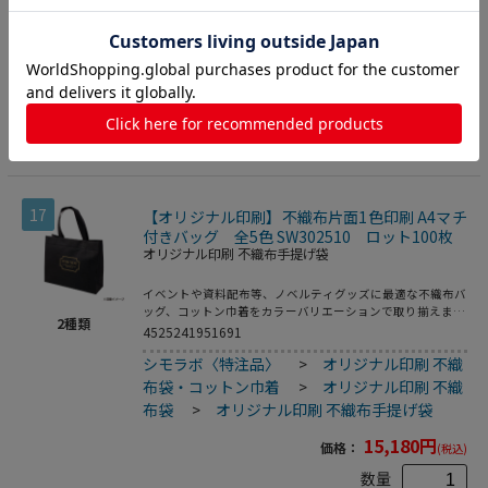
布袋
>
オリジナル印刷 不織布手提げ袋
14,080
円
価格：
(税込)
数量
カートに入れる
17
【オリジナル印刷】不織布片面1色印刷 A4マチ
付きバッグ 全5色 SW302510 ロット100枚
オリジナル印刷 不織布手提げ袋
イベントや資料配布等、ノベルティグッズに最適な不織布バ
ッグ、コットン巾着をカラーバリエーションで取り揃えまし
2
種類
た。片面シルク1色印刷、印刷領域は別途テンプレートでご
4525241951691
確認下さい。
シモラボ〈特注品〉
>
オリジナル印刷 不織
布袋・コットン巾着
>
オリジナル印刷 不織
布袋
>
オリジナル印刷 不織布手提げ袋
15,180
円
価格：
(税込)
数量