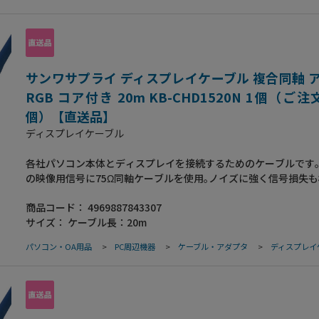
準適合品
サンワサプライ ディスプレイケーブル 複合同軸 
RGB コア付き 20m KB-CHD1520N 1個（ご
個）【直送品】
ディスプレイケーブル
各社パソコン本体とディスプレイを接続するためのケーブルです｡
の映像用信号に75Ω同軸ケーブルを使用｡ノイズに強く信号損失
ないので､高解像度モードに対しても画像劣化が極めて少ない高品
商品コード：
4969887843307
D-sub 15pin全てを接続しているストレート全結線タイプ｡銅製
サイズ：
ケーブル長：20m
組みシールド材の内側に密閉型のアルミシールド処理を施した二
ドケーブルで､低域から高域まで､ほとんどのノイズから大切なデ
パソコン・OA用品
>
PC周辺機器
>
ケーブル・アダプタ
>
ディスプレイ
ります｡芯線を2本ずつよりあわせたノイズに強いツイストペア線
タル処理を施してあり､外部ノイズに強く､電波障害対策にも万全な
策品です｡金属製のコネクタカバーで高水準のシールド効果を発揮
サビや経年変化による信号劣化などにも強い金メッキ処理を施し
●ケーブル長:20m●コネクタ:ミニD-sub(HD)15pinオス(インチネジ