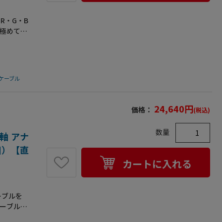
R・G・B
も極めて少
質｡ミニ
の高密度編
重シール
ータを守
ケーブル
を使用｡メ
FCC対
します｡
24,640
円
価格：
(税込)
ています｡
4-40)
数量
0)(メタル
軸 アナ
76●スト
1個）【直
カートに入れる
ーブルを
ケーブルを
に対して