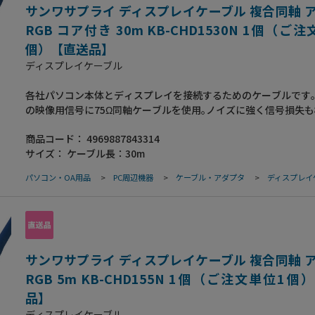
(メタル処理コネクタ)-ミニD-sub(HD)15pinオス(インチネジ:4-4
サンワサプライ ディスプレイケーブル 複合同軸 
シールドコネクタ)●ケーブル直径:7.4mm●ケーブル規格:UL2027
RGB コア付き 30m KB-CHD1530N 1個（ご
ストレート全結線
個）【直送品】
ディスプレイケーブル
各社パソコン本体とディスプレイを接続するためのケーブルです｡
の映像用信号に75Ω同軸ケーブルを使用｡ノイズに強く信号損失
ないので､高解像度モードに対しても画像劣化が極めて少ない高品
商品コード：
4969887843314
D-sub 15pin全てを接続しているストレート全結線タイプ｡銅製
サイズ：
ケーブル長：30m
組みシールド材の内側に密閉型のアルミシールド処理を施した二
ドケーブルで､低域から高域まで､ほとんどのノイズから大切なデ
パソコン・OA用品
>
PC周辺機器
>
ケーブル・アダプタ
>
ディスプレイ
ります｡芯線を2本ずつよりあわせたノイズに強いツイストペア線
タル処理を施してあり､外部ノイズに強く､電波障害対策にも万全な
策品です｡金属製のコネクタカバーで高水準のシールド効果を発揮
サビや経年変化による信号劣化などにも強い金メッキ処理を施し
●ケーブル長:30m●コネクタ:ミニD-sub(HD)15pinオス(インチネジ
(メタル処理コネクタ)-ミニD-sub(HD)15pinオス(インチネジ:4-4
サンワサプライ ディスプレイケーブル 複合同軸 
シールドコネクタ)●ケーブル直径:7.4mm●ケーブル規格:UL2027
RGB 5m KB-CHD155N 1個（ご注文単位1個
ストレート全結線
品】
ディスプレイケーブル