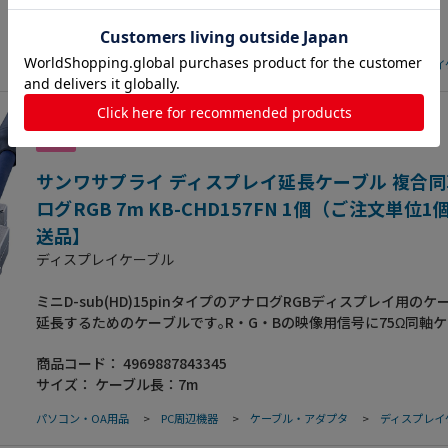
商品コード：
4969887843338
も画像劣化が極めて少ない高品質｡ミニD-sub 15pin全てを接続
サイズ：
ケーブル長：6m
トレート全結線タイプ｡銅製の高密度編組みシールド材の内側に
ルミシールド処理を施した二重シールドケーブルで､低域から高域
パソコン・OA用品
>
PC周辺機器
>
ケーブル・アダプタ
>
ディスプレイ
とんどのノイズから大切なデータを守ります｡芯線を2本ずつより
ノイズに強いツイストペア線を使用｡メタル処理を施してあり､外
に強く､電波障害対策にも万全です｡金属製のコネクタカバーで高
ールド効果を発揮｡サビや経年変化による信号劣化などにも強い
理を施しています｡●ケーブル長:6m●コネクタ:ミニD-sub(HD)15
(インチネジ:4-40)(メタルシールドコネクタ)-ミニD-sub(HD)15p
サンワサプライ ディスプレイ延長ケーブル 複合同
ンチナット:4-40)(メタル処理コネクタ)●ケーブル直径:7.4mm
ログRGB 7m KB-CHD157FN 1個（ご注文単位
規格:UL20276●ストレート全結線
送品】
ディスプレイケーブル
ミニD-sub(HD)15pinタイプのアナログRGBディスプレイ用のケ
延長するためのケーブルです｡R・G・Bの映像用信号に75Ω同軸
使用｡ノイズに強く信号損失も極めて少ないので､高解像度モード
商品コード：
4969887843345
も画像劣化が極めて少ない高品質｡ミニD-sub 15pin全てを接続
サイズ：
ケーブル長：7m
トレート全結線タイプ｡銅製の高密度編組みシールド材の内側に
ルミシールド処理を施した二重シールドケーブルで､低域から高域
パソコン・OA用品
>
PC周辺機器
>
ケーブル・アダプタ
>
ディスプレイ
とんどのノイズから大切なデータを守ります｡芯線を2本ずつより
ノイズに強いツイストペア線を使用｡メタル処理を施してあり､外