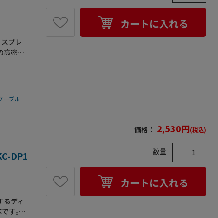
カートに入れる
ィスプレ
の高密度
二重シー
データを
施したモ
振動・耐
ケーブル
の心配が
●ケーブ
0)-ミニ
2,530
円
価格：
(税込)
●ケーブル
数量
-DP1
カートに入れる
するディ
応です｡最