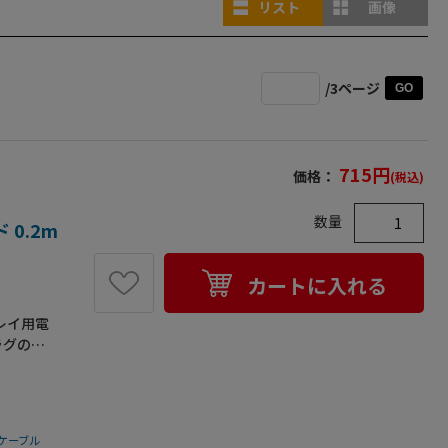
リスト
画像
/3ページ
GO
715
円
価格：
(税込)
数量
0.2m
カートに入れる
プレイ用電
ラグの電
外ではご使
様:3Pメ
3芯仕上が
E)技術基
ケーブル