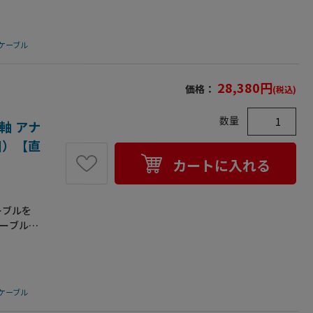
しているス
密閉型のア
まで､ほ
ケーブル
あわせた
部ノイズ
水準のシ
28,380
円
価格：
(税込)
金メッキ処
pinオス
数量
inメス(イ
軸 アナ
●ケーブル
1個）【直
カートに入れる
ーブルを
ケーブルを
に対して
しているス
密閉型のア
まで､ほ
ケーブル
あわせた
部ノイズ