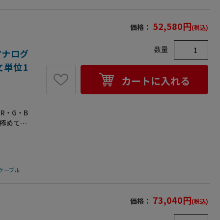
52,580
円
価格：
(税込)
数量
アナログ
注文単位1
カートに入れる
R・G・B
も極めて少
質｡ミニ
の高密度編
重シール
ータを守
ケーブル
を使用｡メ
FCC対
します｡
73,040
円
価格：
(税込)
ています｡
:4-40)