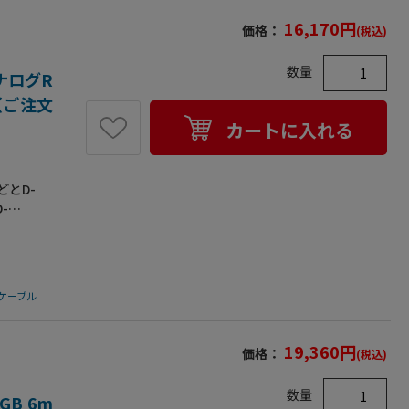
水準のシ
16,170
円
価格：
(税込)
金メッキ処
pinオス
数量
inメス(イ
ナログR
●ケーブル
個（ご注文
カートに入れる
どとD-
-
す｡銅製の
施した二
大切なデ
トペア線
ケーブル
電波障害対
のシールド
により､接
19,360
円
価格：
(税込)
化などにも
:D-
数量
)●ケーブル
B 6m