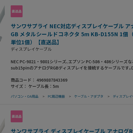
に強く､電波障害対策にも万全です｡金属製のコネクタカバーで高
ールド効果を発揮｡サビや経年変化による信号劣化などにも強い
理を施しています｡●ケーブル長:7m●コネクタ:ミニD-sub(HD)15
(インチネジ:4-40)(メタルシールドコネクタ)-ミニD-sub(HD)15p
サンワサプライ NEC対応ディスプレイケーブル ア
ンチナット:4-40)(メタル処理コネクタ)●ケーブル直径:7.4mm
GB メタルシールドコネクタ 5m KB-D155N 1
規格:UL20276●ストレート全結線
単位1個）【直送品】
ディスプレイケーブル
NEC PC-9821・9801シリーズ､エプソン PC-586・486シリーズな
sub15pinのアナログRGBディスプレイを接続するケーブルです｡D
sub15pin全てのピンを接続しているストレート全結線タイプで
商品コード：
4969887843369
高密度編組みシールド材の内側に密閉型のアルミシールド処理を
サイズ：
ケーブル長：5m
重シールドケーブルで､低域から高域まで､ほとんどのノイズから
ータを守ります｡芯線を2本ずつよりあわせたノイズに強いツイス
パソコン・OA用品
>
PC周辺機器
>
ケーブル・アダプタ
>
ディスプレイ
を使用しています｡メタル処理を施してあり､外部ノイズに強く､
策にも万全なFCC対策品です｡金属製のコネクタカバーで高水準
効果を発揮します｡米国MIL規格に準拠の切削ピンを使用すること
点ノイズをシャットアウトします｡サビや経年変化による信号劣
強い金メッキ処理を施しています｡●ケーブル長:5m●コネクタ形状
sub15pinオスミリネジ(M3.0)-D-sub15pinオスミリネジ(M3.0
サンワサプライ ディスプレイケーブル アナログRG