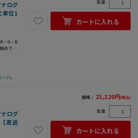
数量
0)(メタル
アナログ
6●結線:
注文単位1
カートに入れる
R・G・B
も極めて少
質｡ミニ
の高密度編
重シール
ータを守
ケーブル
を使用｡メ
FCC対
します｡
21,120
円
価格：
(税込)
ています｡
:4-40)
数量
0)(メタル
アナログ
6●結線:
）【直送
カートに入れる