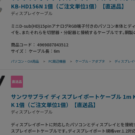
外径:8.2mm●ケーブル規格:UL2464●ストレート全結線
KB-HD156N 1個（ご注文単位1個）【直送品】
ディスプレイケーブル
ミニD-sub(HD)15pinアナログRGB端子付きのパソコン本体とデ
イを､またそれらを切替器・分配器と接続するケーブルです｡銅製
編組みシールド材の内側に密閉型のアルミシールド処理を施した
商品コード：
4969887843512
ルドケーブルで､低域から高域まで､ほとんどのノイズから大切な
サイズ：
ケーブル長：6m
守ります｡内部を樹脂モールドで固め､さらに全面シールド処理を
ールドコネクタなので､外部干渉を防ぎノイズ対策も万全です｡耐
パソコン・OA用品
>
PC周辺機器
>
ケーブル・アダプタ
>
ディスプレイ
衝撃性にも優れています｡サビにも強く､経年変化による信号劣化
少ない金メッキ処理を施したピン(コンタクト)を使用しています｡
ル長:6m●コネクタ形状:ミニD-sub(HD)15pinオスインチネジ(4-4
D-sub(HD)15pinオスインチネジ(4-40)●ケーブル直径:8.2mm
規格:UL2464●ストレート全結線
サンワサプライ ディスプレイポートケーブル 1m KC
K 1個（ご注文単位1個）【直送品】
ディスプレイケーブル
ディスプレイポートに対応したパソコンとディスプレイとを接続
スプレイポートケーブルです｡ディスプレイポート規格ver.1.2対