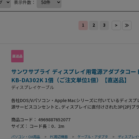
表示件数：
1
2
3
>
≫
サンワサプライ ディスプレイ用電源アダプタコード 
KB-DA302K 1個（ご注文単位1個）【直送品】
ディスプレイケーブル
各社DOS/Vパソコン・Apple Macシリーズに付いているディス
源サービスコンセントと､ディスプレイに直付けされた3P(2P)プ
源ケーブルとを接続するためのアダプタケーブルです｡※日本以
商品コード：
4969887652077
用いただけません｡●定格容量:7A・125V(700Wまで)●コネクタ仕
サイズ：
コード長：0．2m
ス●プラグ仕様:IECC14●コード:VCTF0.75平方ミリメートル×
り外形寸法約直径6.86mm●コード長:0.2m●電気用品安全法(PS
パソコン・OA用品
>
PC周辺機器
>
ケーブル・アダプタ
>
ディスプレイ