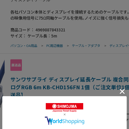
各社パソコン本体とディスプレイを接続するためのケーブルです｡
の映像用信号に75Ω同軸ケーブルを使用｡ノイズに強く信号損失
ないので､高解像度モードに対しても画像劣化が極めて少ない高品
商品コード：
4969887843321
D-sub 15pin全てを接続しているストレート全結線タイプ｡銅製
サイズ：
ケーブル長：5m
組みシールド材の内側に密閉型のアルミシールド処理を施した二
ドケーブルで､低域から高域まで､ほとんどのノイズから大切なデ
パソコン・OA用品
>
PC周辺機器
>
ケーブル・アダプタ
>
ディスプレイ
ります｡芯線を2本ずつよりあわせたノイズに強いツイストペア線
タル処理を施してあり､外部ノイズに強く､電波障害対策にも万全な
策品です｡金属製のコネクタカバーで高水準のシールド効果を発揮
サビや経年変化による信号劣化などにも強い金メッキ処理を施し
●ケーブル長:5m●コネクタ:ミニD-sub(HD)15pinオス(インチネジ:
(メタル処理コネクタ)-ミニD-sub(HD)15pinオス(インチネジ:4-4
サンワサプライ ディスプレイ延長ケーブル 複合同
シールドコネクタ)●ケーブル直径:7.4mm●ケーブル規格:UL202
ログRGB 6m KB-CHD156FN 1個（ご注文単位
レート全結線
送品】
ディスプレイケーブル
ミニD-sub(HD)15pinタイプのアナログRGBディスプレイ用のケ
延長するためのケーブルです｡R・G・Bの映像用信号に75Ω同軸
使用｡ノイズに強く信号損失も極めて少ないので､高解像度モード