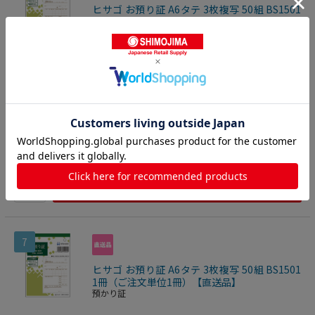
ヒサゴ お預り証 A6タテ 3枚複写 50組 BS1501
10冊/セット（ご注文単位1セット）【直送品】
預かり証
●3枚複写のお預かり証。●仕様／お預り証、3枚複写、ノ
ーカーボン複写、A6タテ●行数／3行●サイズ／タテ149×
ヨコ105mm●ミシン目切り離し後のサイズ／タテ144×ヨコ
2501700352102
105mm※複写2枚目、3枚目にミシン目が入っています。●
文房具・事務用品
>
伝票
>
預かり証
とじ穴／2穴(幅80mm)●刷り色／茶●1パック=50組×10冊
入
4,725
円
価格：
(税込)
数量
カートに入れる
7
ヒサゴ お預り証 A6タテ 3枚複写 50組 BS1501
1冊（ご注文単位1冊）【直送品】
預かり証