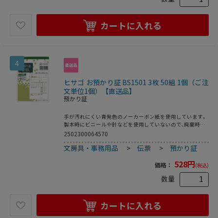
カートに入れる
4
ヒサゴ お預かり証 BS1501 3枚 50組 1個（ご注
文単位1個）【直送品】
預かり証
手が汚れにくい青発色のノーカーボン紙を使用しています｡
製本時にビニールや針などを使用していないので､廃棄時の
分別が不要で､可燃ゴミとして処理できます｡●穴数[穴]:2●
2502300064570
サイズ:149×105mm●ミシン目切り離し後のサイ
文房具・事務用品
>
伝票
>
預かり証
ズ:144×105mm●組数[組]:仕様:3枚複写×50●製造国:日本
528
円
価格：
(税込)
数量
カートに入れる