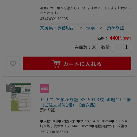
裏面にカーボンを塗布してありますので、そのままお使いい
ただけます。
4547432130005
文房具・事務用品
>
伝票
>
預かり証
440
円
価格：
(税込)
数量
在庫数：
20
カートに入れる
2
ヒサゴ お預かり証 BS1501 3枚 50組*10 1個
（ご注文単位1個）【直送品】
預かり証
●入数:10冊●穴数[穴]:2●サイズ:149×105mm●ミシン目
切り離し後のサイズ:144×105mm●組数[組]:仕様:3枚複写
×50●ノーカーボン青発色●まとめ買い●製造国:日本
2502300286620