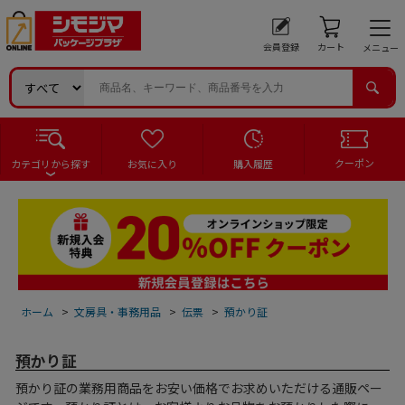
会員登録
カート
メニュー
クーポン
カテゴリから探す
お気に入り
購入履歴
ホーム
>
文房具・事務用品
>
伝票
>
預かり証
預かり証
預かり証の業務用商品をお安い価格でお求めいただける通販ペー