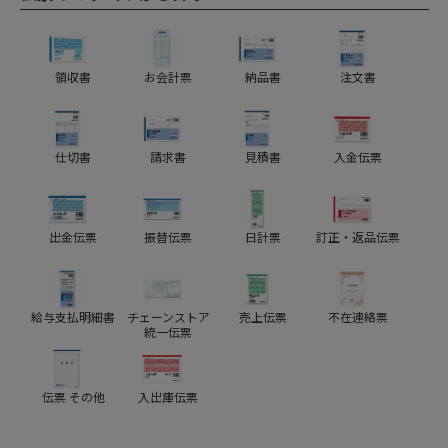
領収書
お会計票
納品書
注文書
仕切書
請求書
見積書
入金伝票
出金伝票
振替伝票
日計票
訂正・返品伝票
給与支払明細書
チェーンストア
売上伝票
不在連絡票
統一伝票
伝票 その他
入出庫伝票