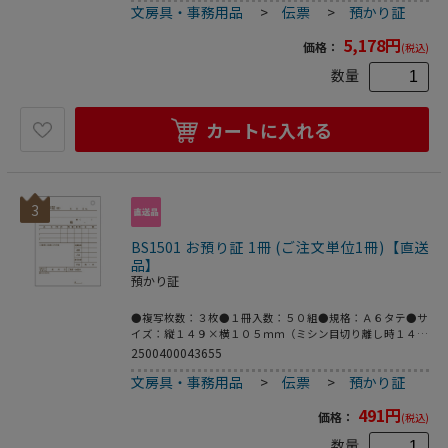
文房具・事務用品
>
伝票
>
預かり証
5,178
円
価格：
(税込)
数量
カートに入れる
3
BS1501 お預り証 1冊 (ご注文単位1冊)【直送
品】
預かり証
●複写枚数：３枚●１冊入数：５０組●規格：Ａ６タテ●サ
イズ：縦１４９×横１０５ｍｍ（ミシン目切り離し時１４４
×１０５ｍｍ）●行数：３行●仕様：ノーカーボン
2500400043655
文房具・事務用品
>
伝票
>
預かり証
491
円
価格：
(税込)
数量