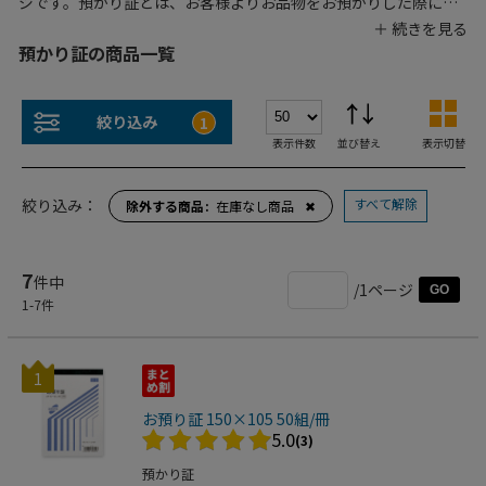
ジです。預かり証とは、お客様よりお品物をお預かりした際に記
入していただく伝票です。お客様名、ご住所、金額のほか、お預
かりした商品の型番・特徴やできあがり予定日などの記入欄があ
預かり証の商品一覧
ります。複写式のため店舗控えとお客様控えとして使用でき、ゲ
スト様の大切なお品物の取り違えを防ぎます。パソコンや時計な
ど修理を請け負う店舗や、お取り寄せにお日にちがかかる商品を
絞り込み
1
取り扱う店舗の必須書類です。また、お客様の私物をお預かりす
表示件数
並び替え
表示切替
る場面でもご利用いただけます。重たい荷物があればお預かり
し、お客様にはショッピングを楽しんでいただきましょう。
すべて解除
絞り込み：
除外する商品
在庫なし商品
✖
7
件中
/1ページ
GO
1
-
7
件
1
お預り証 150×105 50組/冊
5.0
(3)
預かり証