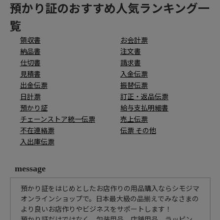
預かり証のおすすめ人気ランキング一
覧
領収書
お会計票
納品書
注文書
仕切書
請求書
見積書
入金伝票
出金伝票
振替伝票
日計票
訂正・返品伝票
預かり証
給与支払明細書
チェーンストア統一伝票
売上伝票
不在連絡票
伝票 その他
入出庫伝票
message
預かり証をはじめとしたお店作りの用品購入ならシモジマ
オンラインショップで。日本最大級の品揃えでみなさまの
より良いお店作りやビジネスをサポートします！
預かり証だけではなく、包装用品、店舗用品、ラッピン