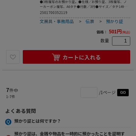
●3枚複写のお預かり証。●仕様／お預り証、3枚複写、ノ
ーカーボン複写、A6タテ●行数／3行●サイズ／タテ149×
ヨコ105mm●ミシン目切り離し後のサイズ／タテ144×ヨコ
2501700352119
105mm※複写2枚目、3枚目にミシン目が入っています。●
文房具・事務用品
>
伝票
>
預かり証
とじ穴／2穴(幅80mm)●刷り色／茶●1冊=50組入
501
円
価格：
(税込)
数量
カートに入れる
7
件中
/1ページ
GO
1
-
7
件
よくある質問
預かり証とは何ですか？
預かり証は、金銭や物品を一時的に預かったことを証明す