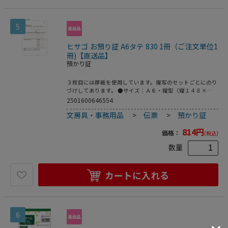
5
ヒサゴ お預り証 A6タテ 830 1冊（ご注文単位1
冊)【直送品】
預かり証
３枚目には厚紙を使用しています。複写のセットごとにのり
づけしてあります。 ●サイズ：Ａ６・縦型（縦１４８×横
１０５ｍｍ）●２穴８０ｍｍピッチ●３枚複写●ノーカーボ
2501600646554
ンタイプ●注文単位：１冊（８０セット）※メーカーの都合
文房具・事務用品
>
伝票
>
預かり証
により、パッケージ・仕様等は予告なく変更になる場合がご
ざいます。
814
円
価格：
(税込)
数量
カートに入れる
6