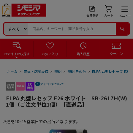
会員登録
カート
メニュー
クーポン
カテゴリから探す
お気に入り
購入履歴
ホーム
>
家電・店舗設備
>
照明
>
照明 その他
>
ELPA 丸型レセップ E2
アイコンについて
ELPA 丸型レセップ E26 ホワイト SB-2617H(W)
1個（ご注文単位1個）【直送品】
※通常10~15営業日での出荷となります。