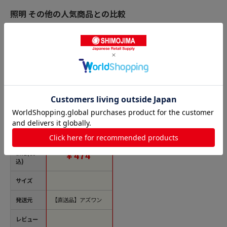
照明 その他の人気商品との比較
商品名
ELPA 丸型レセップ E2
6 ホワイト SB-2617
H(W) 1個（ご注文単
位1個）【直送品】
価格(税
￥474
込)
サイズ
発送元
【直送品】アズワン
レビュー