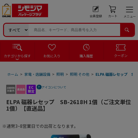
会員登録
カート
メニュー
クーポン
カテゴリから探す
お気に入り
購入履歴
ホーム
>
家電・店舗設備
>
照明
>
照明 その他
>
ELPA 磁器レセップ SB
アイコンについて
ELPA 磁器レセップ SB-2618H 1個（ご注文単位
1個）【直送品】
※通常3~8営業日での出荷となります。