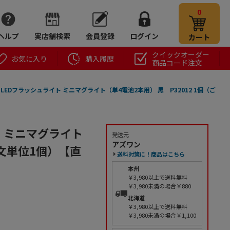
0
ヘルプ
実店舗検索
会員登録
ログイン
カート
クイックオーダー
お気に入り
購入履歴
商品コード注文
LEDフラッシュライト ミニマグライト（単4電池2本用） 黒 P32012 1個（ご
ト ミニマグライト
発送元
アズワン
注文単位1個）【直
送料対策に！商品はこちら
本州
￥3,980以上で送料無料
￥3,980未満の場合￥880
北海道
￥3,980以上で送料無料
￥3,980未満の場合￥1,100