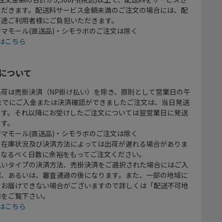
ただきます。配送料サービス金額未満のご注文の場合には、配
別途ご利用者様にご負担いただきます。
マモール(直送品)・シモラボのご注文は除く
はこちら
について
出荷は売掛決済（NP掛け払い）を除き、原則として営業日の午
時までにご入金または決済確認ができましたご注文は、当日発送
ます。それ以降にお受けしたご注文については翌営業日に発送
ます。
マモール(直送品)・シモラボのご注文は除く
、在庫状況及び決済方法によっては出荷が遅れる場合がありま
、なるべく日数に余裕をもってご注文ください。
払いタイプの決済方法、売掛決済をご選択された場合にはご入
認、あるいは、審査通過の後になります。また、一部の地域に
をお届けできない場合がございますので詳しくは「配送不可地
欄をご覧下さい。
はこちら