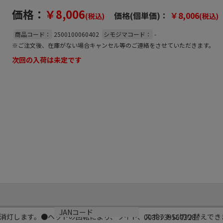
価格：
￥8,006
価格(個単価)：
￥8,006
(税込)
(税込)
商品コード：
2500100060402
シモジマコード：
-
※ご注文後、在庫がない場合キャンセル等のご連絡をさせていただきます。
次回の入荷は未定です
JANコード
消灯します。●ヘッドの回転により、ワイド、スポットに切り替えでき
0038739560328