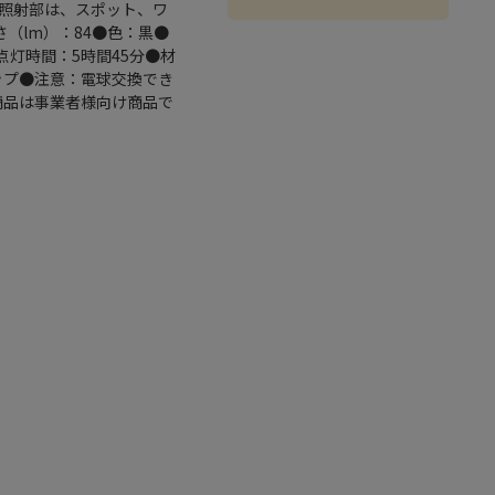
照射部は、スポット、ワ
（lm）：84●色：黒●
点灯時間：5時間45分●材
ップ●注意：電球交換でき
の商品は事業者様向け商品で