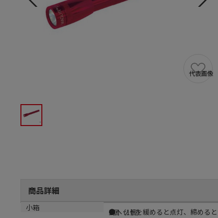
商品詳細
商品説明
小箱
●ヘッドを緩めると点灯、締めると
1個（1個）