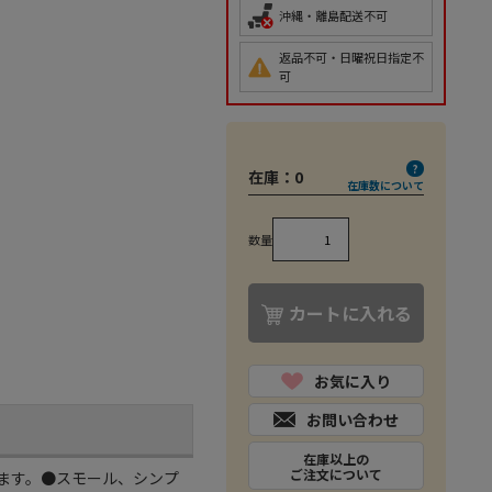
沖縄・離島配送不可
返品不可・日曜祝日指定不
可
在庫：
0
在庫数について
数量
カートに入れる
お気に入り
お問い合わせ
在庫以上の
ご注文について
ます。●スモール、シンプ