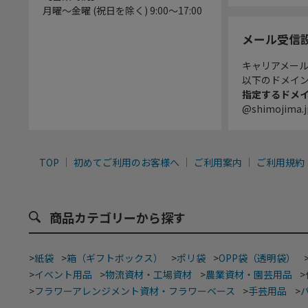
月曜～金曜 (祝日を除く) 9:00～17:00
メール受信
キャリアメー
以下のドメイ
指定するドメ
@shimojima.j
TOP
初めてご利用のお客様へ
ご利用案内
ご利用規約
商品カテゴリーから探す
>
紙袋
>
箱（ギフトボックス）
>
ポリ袋
>
OPP袋（透明袋）
>
イベント用品
>
物流資材・工場資材
>
農業資材・園芸用品
>
>
フラワーアレンジメント資材・フラワーベース
>
手芸用品
>