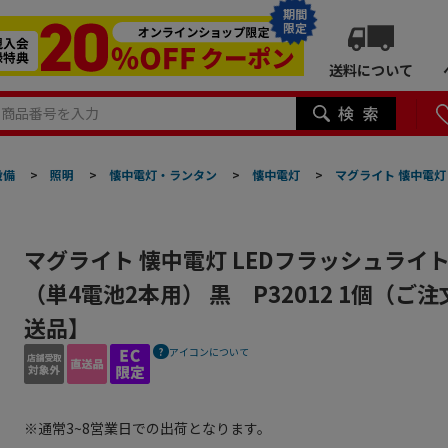
期間
限定
送料について
設備
>
照明
>
懐中電灯・ランタン
>
懐中電灯
>
マグライト 懐中電灯 
マグライト 懐中電灯 LEDフラッシュライ
（単4電池2本用） 黒 P32012 1個（ご
送品】
アイコンについて
※通常3~8営業日での出荷となります。