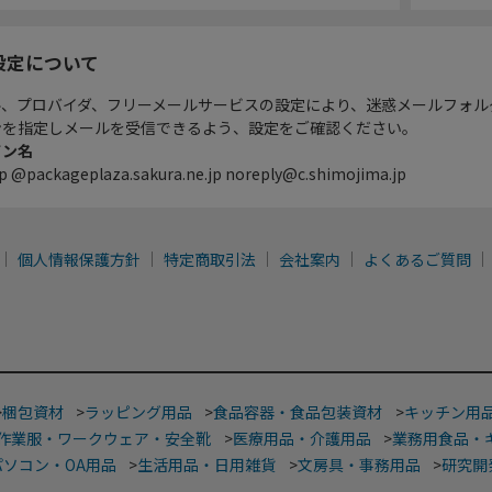
設定について
ル、プロバイダ、フリーメールサービスの設定により、迷惑メールフォル
ンを指定しメールを受信できるよう、設定をご確認ください。
イン名
p @packageplaza.sakura.ne.jp noreply@c.shimojima.jp
個人情報保護方針
特定商取引法
会社案内
よくあるご質問
>
梱包資材
>
ラッピング用品
>
食品容器・食品包装資材
>
キッチン用
作業服・ワークウェア・安全靴
>
医療用品・介護用品
>
業務用食品・
パソコン・OA用品
>
生活用品・日用雑貨
>
文房具・事務用品
>
研究開