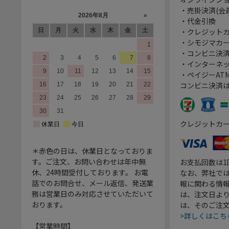
・売掛決済(会
・代金引換
・クレジット
・シモジマカ
・コンビニ決済
・インターネッ
・ペイジーATM
コンビニ決済
クレジットカ
＊赤色の日は、休業日となっておりま
す。ご注文、お問い合わせは年中無
お支払回数は
休、24時間受付しております。 お電
なお、弊社では
話でのお問合せ、メール返信、発送業
報に関わる情
務は営業日のみ対応させていただいて
は、注文日よ
おります。
は、そのご注
>詳しくはこち
【営業時間】