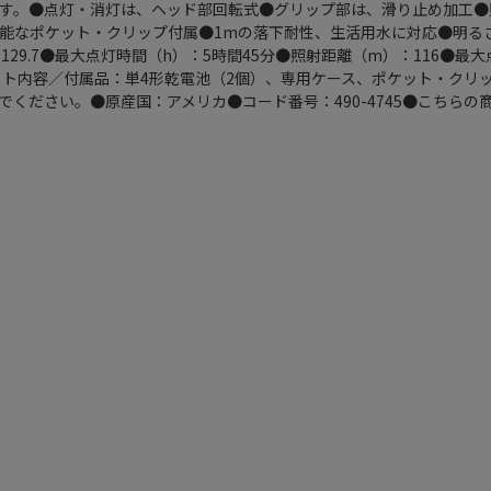
す。●点灯・消灯は、ヘッド部回転式●グリップ部は、滑り止め加工●
能なポケット・クリップ付属●1mの落下耐性、生活用水に対応●明るさ
29.7●最大点灯時間（h）：5時間45分●照射距離（m）：116●最大
ット内容／付属品：単4形乾電池（2個）、専用ケース、ポケット・クリ
でください。●原産国：アメリカ●コード番号：490-4745●こちら