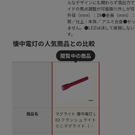
ルなデザインにも関わらず高出力で
イドの焦点調整が可能取り外しが可
外径（mm）：19●全長（mm）：1
質／仕上：本体／ アルミ合金●セ
ません。●LEDは決して直視しない
す。
懐中電灯の人気商品との比較
商品名
マグライト 懐中電灯 L
EDフラッシュライト
ミニマグライト（単4
電池2本用） 黒 P320