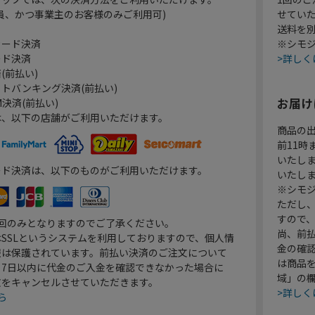
員、かつ事業主のお客様のみご利用可)
せてい
送料を
カード決済
※シモジ
ード決済
>詳しく
(前払い)
トバンキング決済(前払い)
お届け
決済(前払い)
は、以下の店舗がご利用いただけます。
商品の
前11
いたし
ード決済は、以下のものがご利用いただけます。
いたし
※シモジ
ただし
すので
1回のみとなりますのでご了承ください。
尚、前
SSLというシステムを利用しておりますので、個人情
金の確
報は保護されています。前払い決済のご注文について
は商品
り7日以内に代金のご入金を確認できなかった場合に
域」の
文をキャンセルさせていただきます。
>詳しく
ら