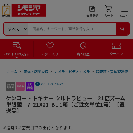
会員登録
カート
メニュー
クーポン
カテゴリから探す
お気に入り
購入履歴
ホーム
>
家電・店舗設備
>
カメラ・ビデオカメラ
>
双眼鏡・天体望遠鏡・
アイコンについて
ケンコー・トキナー ウルトラビュー 21倍ズーム
単眼鏡 7-21X21-BL 1箱（ご注文単位1箱）【直
送品】
※通常3~8営業日での出荷となります。