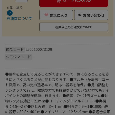
あり
在庫：
お気に入り
お問い合わせ
在庫数について
在庫以上のご注文について
2500100073129
商品コード
-
シモジマコード
●倍率を変更して見ることができますので、気になるところをさ
らに大きく見ることが可能となります。●マルチ（多層膜）コー
ド採用で、高い光の透過率で、明るい視界を確保。●見口調整も
ワンタッチで行え、眼鏡の方でも眼鏡をかけていない方でもアイ
ポイントの調整が簡単に行えます。●倍率：7～21倍ズーム●対
物レンズ有効径：21mm●コーティング：マルチコート●実視
界：4.8～2.3°●ひとみ径：3～1mm●明るさ：9～1●1000m先
の視野：83.8～40.1m●アイレリーフ：12.5～9mm●最短合焦距