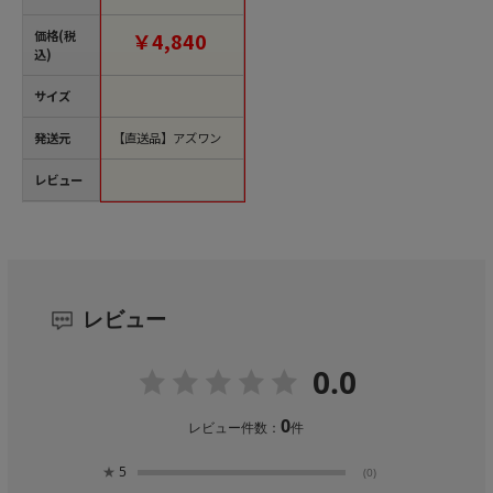
1X21-BL 1箱（ご注文
単位1箱）【直送品】
価格(税
￥4,840
込)
サイズ
発送元
【直送品】アズワン
レビュー
レビュー
0.0
0
レビュー件数：
件
★
5
(0)