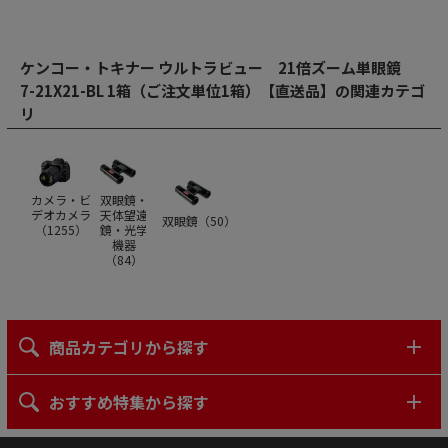
ケンコー・トキナー ウルトラビュー 21倍ズーム単眼鏡
7-21X21-BL 1箱（ご注文単位1箱）【直送品】の関連カテゴ
リ
カメラ・ビ
双眼鏡・
デオカメラ
天体望遠
双眼鏡（
50
）
（
1255
）
鏡・光学
機器
（
84
）
商品カテゴリから探す
おすすめ特集から探す