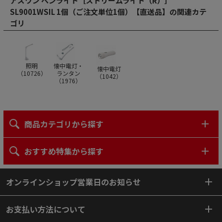
アズワン ペンライト［ストリームライト（R）］
SL9001WSIL 1個（ご注文単位1個）【直送品】の関連カテ
ゴリ
照明
懐中電灯・
懐中電灯
（
10726
）
ランタン
（
1042
）
（
1976
）
商品カテゴリから探す
おすすめ特集から探す
オンラインショップ営業日のお知らせ
お支払い方法について