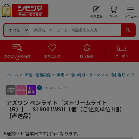
会員登録
カート
メニュー
クーポン
カテゴリから探す
お気に入り
購入履歴
ホーム
>
家電・店舗設備
>
照明
>
懐中電灯・ランタン
>
懐中電灯
>
アズ
アイコンについて
アズワン ペンライト［ストリームライト
（R）］ SL9001WSIL 1個（ご注文単位1個）
【直送品】
※通常6~11営業日での出荷となります。