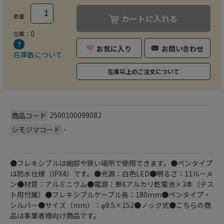
数量
カートに入れる
0
在庫：
お気に入り
お問い合わせ
在庫数について
在庫以上のご注文について
2500100099082
商品コード
-
シモジマコード
●フレキシブルは細部や狭い場所で使用できます。●ペンタイプ
は防水仕様（IPX4）です。●光源：白色LED●明るさ：11ルーメ
ン●材質：アルミニウム●電源：単6アルカリ乾電池×3本（テス
ト用付属）●フレキシブルケーブル長：180mm●ペンタイプ・
シルバー●サイズ（mm）：φ9.5×152●ノック式●こちらの商
品は事業者様向け商品です。