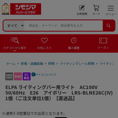
会員登録
カート
メニュー
クーポン
カテゴリから探す
お気に入り
購入履歴
ホーム
>
家電・店舗設備
>
照明
>
ライティングレール照明
>
ライティン
アイコンについて
ELPA ライティングバー用ライト AC100V
50/60Hz E26 アイボリー LRS-BLNE26C(IV)
1個（ご注文単位1個）【直送品】
※通常3~8営業日での出荷となります。