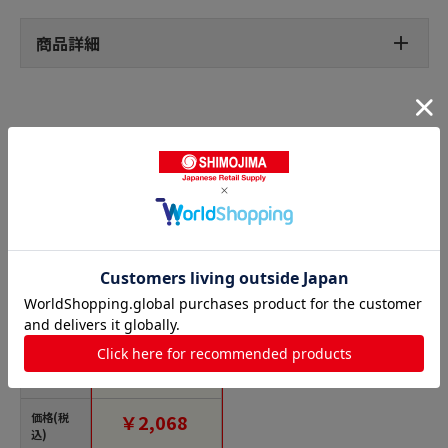
商品詳細
ライティングバー用ライトの人気商品との比較
商品名
ELPA ライティングバ
ー用ライト AC100V
50/60Hz E26 ア
イボリー LRS-BLNE
26C(IV) 1個（ご注文
価格(税
￥2,068
単位1個）【直送品】
込)