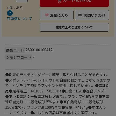
あり
在庫：
お気に入り
お問い合わせ
在庫数について
在庫以上のご注文について
2500100100412
商品コード
-
シモジマコード
●別売のライティングバーに簡単に取り付けることができます。
●スポットライトのレイアウトを自由に動かすことができますの
で、インテリア照明やアクセント照明に適しています。●電球別
売●定格電圧：AC100V 50/60Hz●口金：E26●適合ランプ
●▼LED電球：一般電球形15Wまで/レフランプ形6Wまで●▼電
球形蛍光灯：一般電球形25Wまで●▼白熱電球：一般電球形
150Wまで/レフランプ形100Wまで●質量：約184g●本体カラ
ー：アイボリー●こちらの商品は事業者様向け商品です。