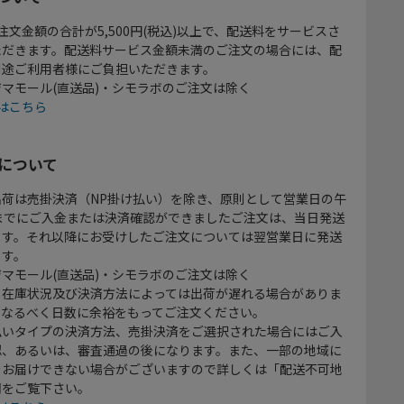
注文金額の合計が5,500円(税込)以上で、配送料をサービスさ
ただきます。配送料サービス金額未満のご注文の場合には、配
別途ご利用者様にご負担いただきます。
マモール(直送品)・シモラボのご注文は除く
はこちら
について
出荷は売掛決済（NP掛け払い）を除き、原則として営業日の午
時までにご入金または決済確認ができましたご注文は、当日発送
ます。それ以降にお受けしたご注文については翌営業日に発送
ます。
マモール(直送品)・シモラボのご注文は除く
、在庫状況及び決済方法によっては出荷が遅れる場合がありま
、なるべく日数に余裕をもってご注文ください。
払いタイプの決済方法、売掛決済をご選択された場合にはご入
認、あるいは、審査通過の後になります。また、一部の地域に
をお届けできない場合がございますので詳しくは「配送不可地
欄をご覧下さい。