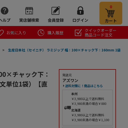
0
ヘルプ
実店舗検索
会員登録
ログイン
カート
クイックオーダー
お気に入り
購入履歴
商品コード注文
>
生産日本社（セイニチ） ラミジップ 幅：100×チャック下：160mm 1袋
00×チャック下：
発送元
アズワン
ご注文単位1袋）【直
送料対策に！商品はこちら
本州
￥3,980以上で送料無料
￥3,980未満の場合￥880
北海道
￥3,980以上で送料無料
￥3,980未満の場合￥1,100