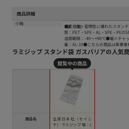
商品詳細
商品説明
小箱
●遮光性・密閉性に優れたスタンド
1個（1個）
質：PET・SPE・AL・SPE・PEの
温度範囲：-40～+90℃●幅×チャ
番：AL-10●こちらの商品は事業
ラミジップ スタンド袋 ガスバリアの人気
商品名
生産日本社（セイニ
チ） ラミジップ 幅：1