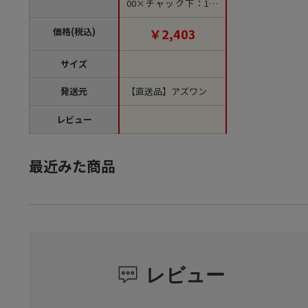
00×チャック下：160
mm 1袋（50枚入） A
L-10 1袋（ご注文単位1
価格(税込)
￥2,403
袋）【直送品】
サイズ
発送元
【直送品】アズワン
レビュー
最近みた商品
レビュー