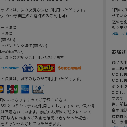
ョップでは、次の決済方法をご利用いただけます。
1回のご
員、かつ事業主のお客様のみご利用可)
せてい
送料を
カード決済
※シモジ
ード決済
>詳しく
(前払い)
トバンキング決済(前払い)
お届け
決済(前払い)
は、以下の店舗がご利用いただけます。
商品の
前11
いたし
ード決済は、以下のものがご利用いただけます。
いたし
※シモジ
ただし
すので
1回のみとなりますのでご了承ください。
尚、前
SSLというシステムを利用しておりますので、個人情
金の確
報は保護されています。前払い決済のご注文について
は商品
り7日以内に代金のご入金を確認できなかった場合に
域」の
文をキャンセルさせていただきます。