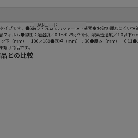
JANコード
タイプです。●5層フィルムでバリヤー性（酸素や水分を通しにくい性
4909767432221
5層フィルム●物性：透湿度／0.1～0.29g/30日、酸素透過度／1.0以下cm3
ック下（mm）：100×160●底幅（mm）：30●厚み（mm）：0.11
者様向け商品です。
商品との比較