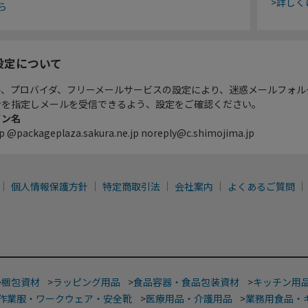
>詳しく
ら
設定について
ル、プロバイダ、フリーメールサービスの設定により、迷惑メールフォル
ンを指定しメールを受信できるよう、設定をご確認ください。
イン名
p @packageplaza.sakura.ne.jp noreply@c.shimojima.jp
個人情報保護方針
特定商取引法
会社案内
よくあるご質問
>
梱包資材
>
ラッピング用品
>
食品容器・食品包装資材
>
キッチン用
作業服・ワークウェア・安全靴
>
医療用品・介護用品
>
業務用食品・