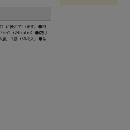
質）に優れています。●材
/m2（24h atm）●使用
●入数：1袋（50枚入）●型