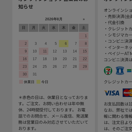
知らせ
オンラインシ
・売掛決済(会
・代金引換
・クレジット
・シモジマカ
・コンビニ決済
・インターネッ
・ペイジーATM
コンビニ決済
クレジットカ
＊赤色の日は、休業日となっておりま
す。ご注文、お問い合わせは年中無
お支払回数は
休、24時間受付しております。 お電
なお、弊社では
話でのお問合せ、メール返信、発送業
報に関わる情
務は営業日のみ対応させていただいて
は、注文日よ
おります。
は、そのご注