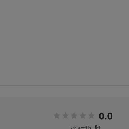
0.0
0
レビュー件数：
件