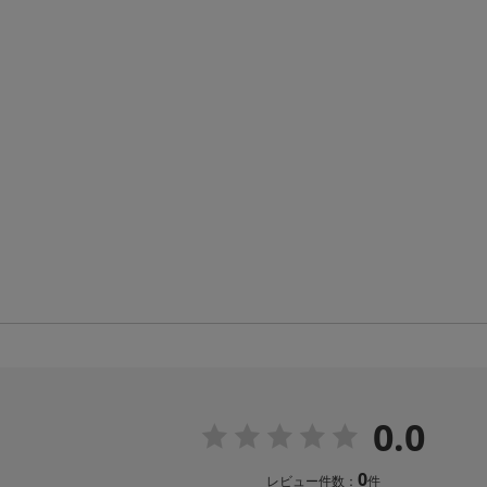
0.0
0
レビュー件数：
件