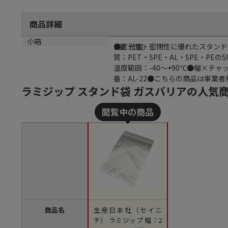
商品詳細
商品説明
小箱
●遮光性・密閉性に優れたスタンド
1個（1個）
質：PET・SPE・AL・SPE・PEの
温度範囲：-40～+90℃●幅×チャ
番：AL-22●こちらの商品は事業
ラミジップ スタンド袋 ガスバリアの人気
商品名
生産日本社（セイニ
チ） ラミジップ 幅：2