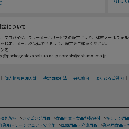
>詳しく
ら
設定について
ル、プロバイダ、フリーメールサービスの設定により、迷惑メールフォル
ンを指定しメールを受信できるよう、設定をご確認ください。
イン名
p @packageplaza.sakura.ne.jp noreply@c.shimojima.jp
個人情報保護方針
特定商取引法
会社案内
よくあるご質問
>
梱包資材
>
ラッピング用品
>
食品容器・食品包装資材
>
キッチン用
作業服・ワークウェア・安全靴
>
医療用品・介護用品
>
業務用食品・