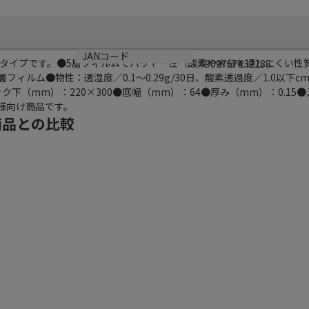
JANコード
タイプです。●5層フィルムでバリヤー性（酸素や水分を通しにくい性
4909767432283
5層フィルム●物性：透湿度／0.1～0.29g/30日、酸素透過度／1.0以下cm3
ック下（mm）：220×300●底幅（mm）：64●厚み（mm）：0.15
者様向け商品です。
商品との比較