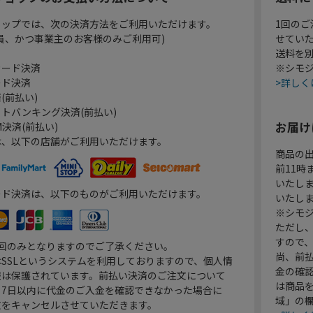
ョップでは、次の決済方法をご利用いただけます。
1回のご
員、かつ事業主のお客様のみご利用可)
せてい
送料を
カード決済
※シモジ
ード決済
>詳しく
(前払い)
トバンキング決済(前払い)
お届け
決済(前払い)
は、以下の店舗がご利用いただけます。
商品の
前11
いたし
ード決済は、以下のものがご利用いただけます。
いたし
※シモジ
ただし
すので
1回のみとなりますのでご了承ください。
尚、前
SSLというシステムを利用しておりますので、個人情
金の確
報は保護されています。前払い決済のご注文について
は商品
り7日以内に代金のご入金を確認できなかった場合に
域」の
文をキャンセルさせていただきます。