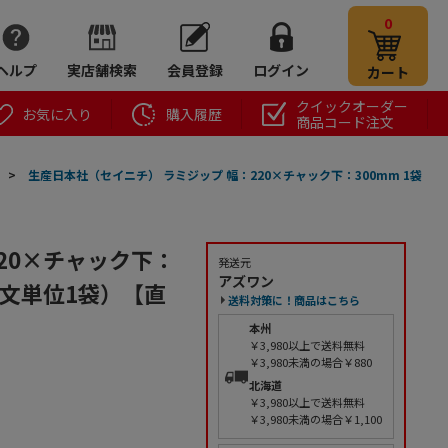
0
ヘルプ
実店舗検索
会員登録
ログイン
カート
クイックオーダー
お気に入り
購入履歴
商品コード注文
>
生産日本社（セイニチ） ラミジップ 幅：220×チャック下：300mm 1袋
20×チャック下：
発送元
アズワン
ご注文単位1袋）【直
送料対策に！商品はこちら
本州
￥3,980以上で送料無料
￥3,980未満の場合￥880
北海道
￥3,980以上で送料無料
￥3,980未満の場合￥1,100