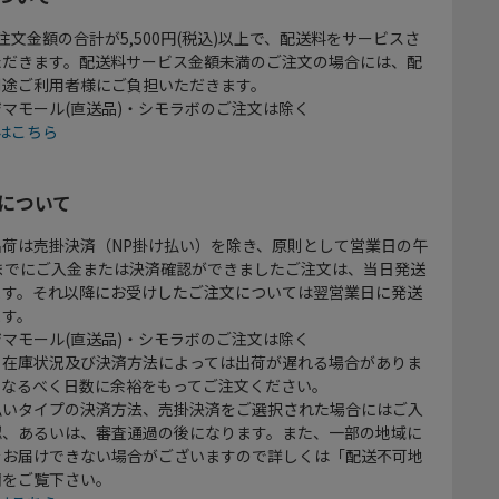
注文金額の合計が5,500円(税込)以上で、配送料をサービスさ
ただきます。配送料サービス金額未満のご注文の場合には、配
別途ご利用者様にご負担いただきます。
マモール(直送品)・シモラボのご注文は除く
はこちら
について
出荷は売掛決済（NP掛け払い）を除き、原則として営業日の午
時までにご入金または決済確認ができましたご注文は、当日発送
ます。それ以降にお受けしたご注文については翌営業日に発送
ます。
マモール(直送品)・シモラボのご注文は除く
、在庫状況及び決済方法によっては出荷が遅れる場合がありま
、なるべく日数に余裕をもってご注文ください。
払いタイプの決済方法、売掛決済をご選択された場合にはご入
認、あるいは、審査通過の後になります。また、一部の地域に
をお届けできない場合がございますので詳しくは「配送不可地
欄をご覧下さい。