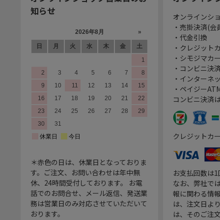
知らせ
オンラインシ
・売掛決済(会
・代金引換
・クレジット
・シモジマカ
・コンビニ決済
・インターネッ
・ペイジーATM
コンビニ決済
クレジットカ
＊赤色の日は、休業日となっておりま
す。ご注文、お問い合わせは年中無
お支払回数は
休、24時間受付しております。 お電
なお、弊社では
話でのお問合せ、メール返信、発送業
報に関わる情
務は営業日のみ対応させていただいて
は、注文日よ
おります。
は、そのご注