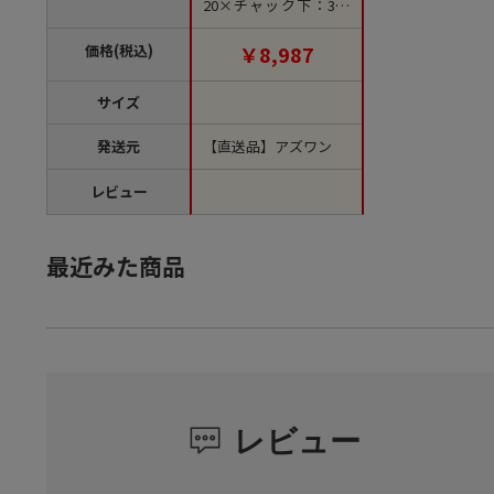
20×チャック下：300
mm 1袋（50枚入） A
L-22 1袋（ご注文単位1
価格(税込)
￥8,987
袋）【直送品】
サイズ
発送元
【直送品】アズワン
レビュー
最近みた商品
レビュー