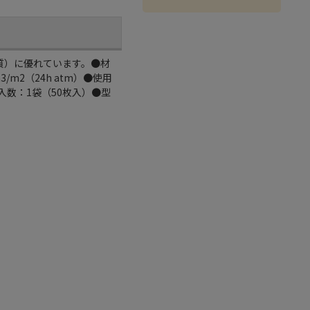
質）に優れています。●材
/m2（24h atm）●使用
●入数：1袋（50枚入）●型