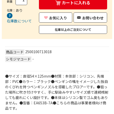
数量
カートに入れる
あり
在庫：
お気に入り
お問い合わせ
在庫数について
在庫以上のご注文について
2500100713018
商品コード
-
シモジマコード
●サイズ：直径54×125mm●材質：本体部：シリコン、先端
部：PVC●カラー：ブラック●ペンギンの嘴をイメージした独自
のくびれを持つペンギンノズルを搭載したブロアーです。●狙っ
た場所に吹き付けやすく、手に馴染みやすいサイズ感で連続噴射
しても疲れにくい設計です。●本体はシリコン製でゴム臭もあり
ません。●型番：EA653B-7A●こちらの商品は事業者様向け商
品です。