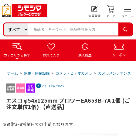
会員登録
カート
メニュー
クーポン
カテゴリから探す
お気に入り
購入履歴
ホーム
>
家電・店舗設備
>
カメラ・ビデオカメラ
>
カメラメンテナンス用
アイコンについて
エスコ φ54x125mm ブロワーEA653B-7A 1個 (ご
注文単位1個) 【直送品】
※通常3~8営業日での出荷となります。