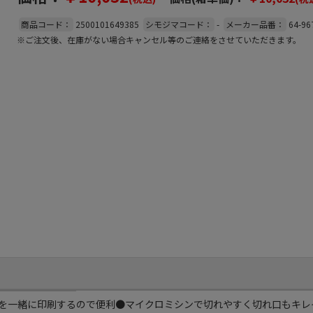
商品コード：
2500101649385
シモジマコード：
-
メーカー品番：
64-96
※ご注文後、在庫がない場合キャンセル等のご連絡をさせていただきます。
を一緒に印刷するので便利●マイクロミシンで切れやすく切れ口もキレ