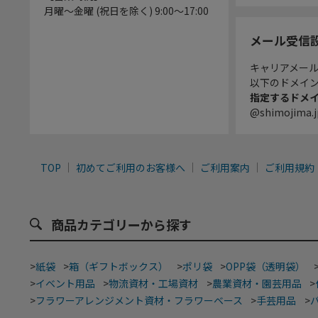
月曜～金曜 (祝日を除く) 9:00～17:00
メール受信
キャリアメー
以下のドメイ
指定するドメ
@shimojima.j
TOP
初めてご利用のお客様へ
ご利用案内
ご利用規約
商品カテゴリーから探す
>
紙袋
>
箱（ギフトボックス）
>
ポリ袋
>
OPP袋（透明袋）
>
イベント用品
>
物流資材・工場資材
>
農業資材・園芸用品
>
>
フラワーアレンジメント資材・フラワーベース
>
手芸用品
>