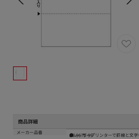
商品詳細
商品説明
メーカー品番
●レーザープリンターで罫線と文字
64-9675-99