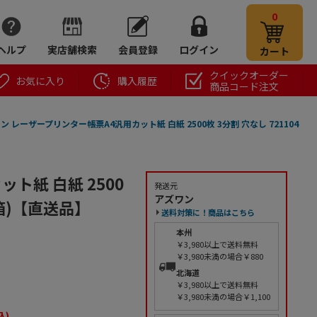
0
ヘルプ
実店舗検索
会員登録
ログイン
カート
クイックオーダー
お気に入り
購入履歴
商品コード注文
ン レーザープリンター帳票A4汎用カット紙 白紙 2500枚 3分割 穴なし 721104
ト紙 白紙 2500
発送元
アズワン
1箱)【直送品】
送料対策に！商品はこちら
本州
￥3,980以上で送料無料
￥3,980未満の場合￥880
北海道
￥3,980以上で送料無料
￥3,980未満の場合￥1,100
込)