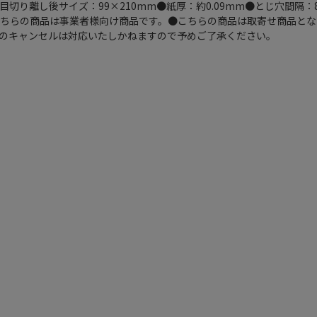
切り離し後サイズ：99×210mm●紙厚：約0.09mm●とじ穴間隔：
こちらの商品は事業者様向け商品です。●こちらの商品は取寄せ商品と
のキャンセルは対応いたしかねますので予めご了承ください。