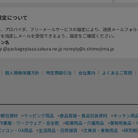
設定について
ル、プロバイダ、フリーメールサービスの設定により、迷惑メールフォル
ンを指定しメールを受信できるよう、設定をご確認ください。
イン名
p @packageplaza.sakura.ne.jp noreply@c.shimojima.jp
個人情報保護方針
特定商取引法
会社案内
よくあるご質問
>
梱包資材
>
ラッピング用品
>
食品容器・食品包装資材
>
キッチン用
作業服・ワークウェア・安全靴
>
医療用品・介護用品
>
業務用食品・
パソコン・OA用品
>
生活用品・日用雑貨
>
文房具・事務用品
>
研究開