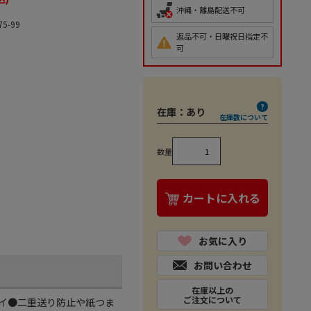
沖縄・離島配送不可
75-99
返品不可・日曜祝日指定不
可
在庫：
あり
在庫数について
数量
カートに入れる
お気に入り
お問い合わせ
在庫以上の
ご注文について
イ●二重送り防止や紙つま