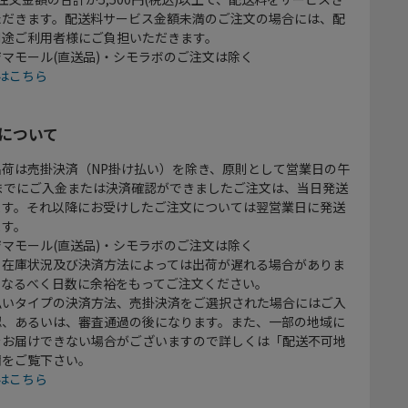
ただきます。配送料サービス金額未満のご注文の場合には、配
別途ご利用者様にご負担いただきます。
マモール(直送品)・シモラボのご注文は除く
はこちら
について
出荷は売掛決済（NP掛け払い）を除き、原則として営業日の午
時までにご入金または決済確認ができましたご注文は、当日発送
ます。それ以降にお受けしたご注文については翌営業日に発送
ます。
マモール(直送品)・シモラボのご注文は除く
、在庫状況及び決済方法によっては出荷が遅れる場合がありま
、なるべく日数に余裕をもってご注文ください。
払いタイプの決済方法、売掛決済をご選択された場合にはご入
認、あるいは、審査通過の後になります。また、一部の地域に
をお届けできない場合がございますので詳しくは「配送不可地
欄をご覧下さい。
はこちら