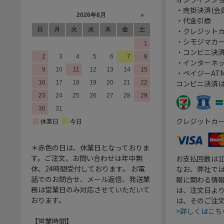
・売掛決済(会
・代金引換
・クレジット
・シモジマカ
・コンビニ決済
・インターネッ
・ペイジーATM
コンビニ決済
クレジットカ
＊赤色の日は、休業日となっておりま
す。ご注文、お問い合わせは年中無
お支払回数は
休、24時間受付しております。 お電
なお、弊社では
話でのお問合せ、メール返信、発送業
報に関わる情
務は営業日のみ対応させていただいて
は、注文日よ
おります。
は、そのご注
>詳しくはこち
【営業時間】