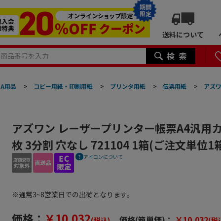
期間
限定
送料について
A用品
>
コピー用紙・印刷用紙
>
プリンタ用紙
>
伝票用紙
>
アズワ
アズワン レーザープリンター帳票A4汎用カッ
枚 3分割 穴なし 721104 1箱(ご注文単位
アイコンについて
※通常3~8営業日での出荷となります。
価格：
￥10,032
価格(箱単価)：
￥10,032
(税込)
(税