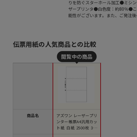
りを防ぐスターホール加工●ミシン目
ザープリンタ●白色度：約80％●
能性がございます。また、ご発注後
伝票用紙の人気商品との比較
商品名
アズワン レーザープリ
ンター帳票A4汎用カッ
ト紙 白紙 2500枚 3分
割 穴なし 721104 1箱