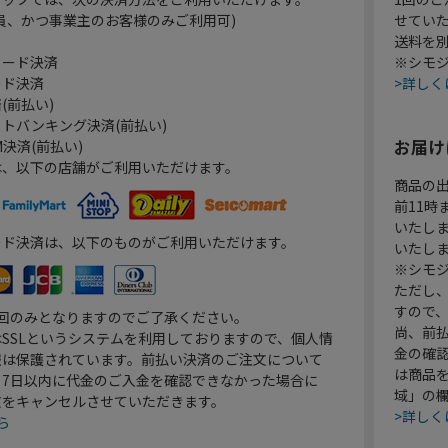
員、かつ事業主のお客様のみご利用可)
せてい
送料を
カード決済
※シモジ
ード決済
>詳しく
(前払い)
トバンキング決済(前払い)
お届け
決済(前払い)
は、以下の店舗がご利用いただけます。
商品の
前11
いたし
ード決済は、以下のものがご利用いただけます。
いたし
※シモジ
ただし
すので
1回のみとなりますのでご了承ください。
尚、前
SSLというシステムを利用しておりますので、個人情
金の確
報は保護されています。前払い決済のご注文について
は商品
り7日以内に代金のご入金を確認できなかった場合に
域」の
文をキャンセルさせていただきます。
>詳しく
ら