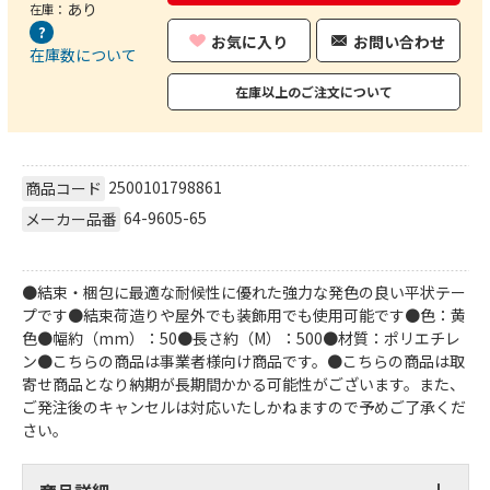
あり
在庫：
お気に入り
お問い合わせ
在庫数について
在庫以上のご注文について
2500101798861
商品コード
64-9605-65
メーカー品番
●結束・梱包に最適な耐候性に優れた強力な発色の良い平状テー
プです●結束荷造りや屋外でも装飾用でも使用可能です●色：黄
色●幅約（mm）：50●長さ約（M）：500●材質：ポリエチレ
ン●こちらの商品は事業者様向け商品です。●こちらの商品は取
寄せ商品となり納期が長期間かかる可能性がございます。また、
ご発注後のキャンセルは対応いたしかねますので予めご了承くだ
さい。