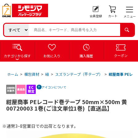
会員登録
カート
メニュー
クーポン
カテゴリから探す
お気に入り
購入履歴
ホーム
>
梱包資材
>
紐
>
スズランテープ（平テープ）
>
紺屋商事 PEレコー
アイコンについて
紺屋商事 PEレコード巻テープ 50mm×500m 黄
00720003 1巻(ご注文単位1巻)【直送品】
※通常3~8営業日での出荷となります。