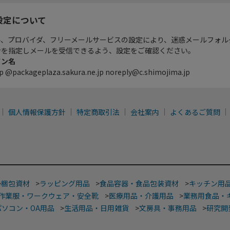
設定について
ル、プロバイダ、フリーメールサービスの設定により、迷惑メールフォル
ンを指定しメールを受信できるよう、設定をご確認ください。
イン名
p @packageplaza.sakura.ne.jp noreply@c.shimojima.jp
個人情報保護方針
特定商取引法
会社案内
よくあるご質問
>
梱包資材
>
ラッピング用品
>
食品容器・食品包装資材
>
キッチン用
作業服・ワークウェア・安全靴
>
医療用品・介護用品
>
業務用食品・
パソコン・OA用品
>
生活用品・日用雑貨
>
文房具・事務用品
>
研究開