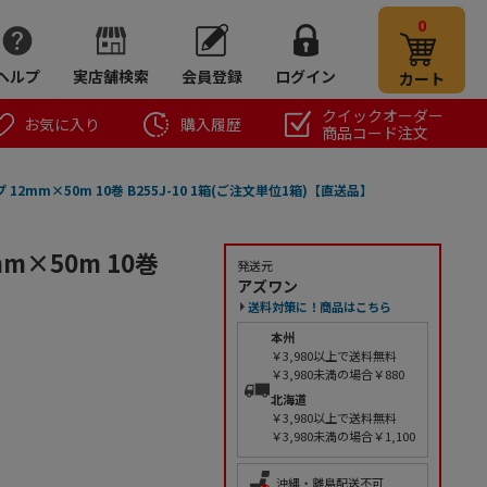
0
ヘルプ
実店舗検索
会員登録
ログイン
カート
クイックオーダー
お気に入り
購入履歴
商品コード注文
2mm×50m 10巻 B255J-10 1箱(ご注文単位1箱)【直送品】
×50m 10巻
発送元
アズワン
送料対策に！商品はこちら
本州
￥3,980以上で送料無料
￥3,980未満の場合￥880
北海道
￥3,980以上で送料無料
￥3,980未満の場合￥1,100
沖縄・離島配送不可