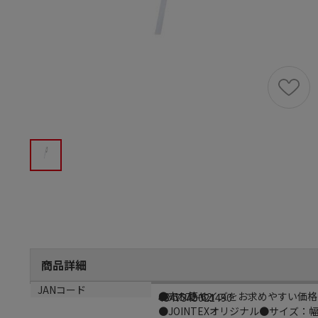
商品詳細
商品説明
メーカー品番
JANコード
●売れ筋サイズをお求めやすい価格
63-1572-62
4547345021490
●JOINTEXオリジナル●サイズ：