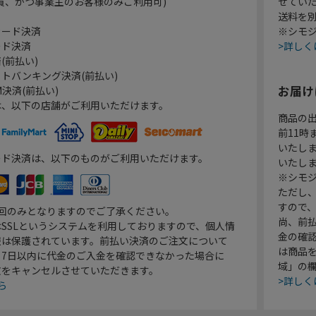
員、かつ事業主のお客様のみご利用可)
せてい
送料を
カード決済
※シモジ
ード決済
>詳しく
(前払い)
トバンキング決済(前払い)
お届け
決済(前払い)
は、以下の店舗がご利用いただけます。
商品の
前11
いたし
ード決済は、以下のものがご利用いただけます。
いたし
※シモジ
ただし
すので
1回のみとなりますのでご了承ください。
尚、前
SSLというシステムを利用しておりますので、個人情
金の確
報は保護されています。前払い決済のご注文について
は商品
り7日以内に代金のご入金を確認できなかった場合に
域」の
文をキャンセルさせていただきます。
>詳しく
ら