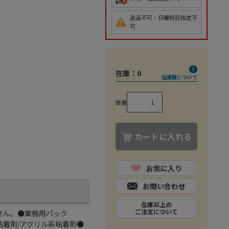
返品不可・日曜祝日指定不
可
在庫：
0
在庫数について
数量
カートに入れる
お気に入り
お問い合わせ
在庫以上の
ご注文について
せん。●業務用パック
、粘着剤/アクリル系粘着剤●