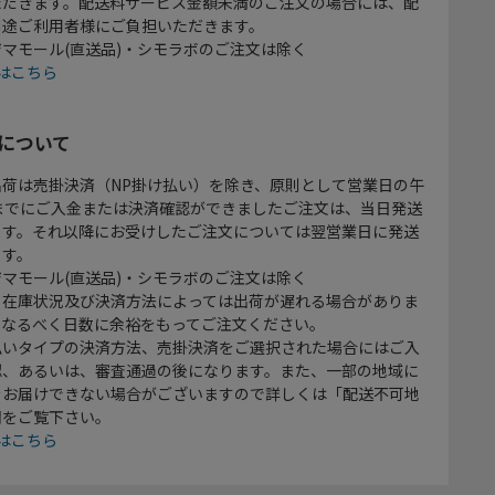
ただきます。配送料サービス金額未満のご注文の場合には、配
別途ご利用者様にご負担いただきます。
マモール(直送品)・シモラボのご注文は除く
はこちら
について
出荷は売掛決済（NP掛け払い）を除き、原則として営業日の午
時までにご入金または決済確認ができましたご注文は、当日発送
ます。それ以降にお受けしたご注文については翌営業日に発送
ます。
マモール(直送品)・シモラボのご注文は除く
、在庫状況及び決済方法によっては出荷が遅れる場合がありま
、なるべく日数に余裕をもってご注文ください。
払いタイプの決済方法、売掛決済をご選択された場合にはご入
認、あるいは、審査通過の後になります。また、一部の地域に
をお届けできない場合がございますので詳しくは「配送不可地
欄をご覧下さい。
はこちら