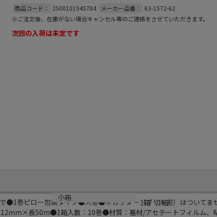
商品コード：
2500101945784
メーカー品番：
63-1572-62
※ご注文後、在庫がない場合キャンセル等のご連絡をさせていただきます。
次回の入荷は未定です
小箱
で●1巻ピロー包装タイプ●大巻●※カッター（ブリキ刃）はついてま
1箱（1箱）
幅12mm×長50m●1箱入数：10巻●材質：基材/アセテートフィルム