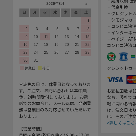
・売掛決済(会
・代金引換
・クレジット
・シモジマカ
・コンビニ決済
・インターネッ
・ペイジーATM
コンビニ決済
クレジットカ
＊赤色の日は、休業日となっておりま
す。ご注文、お問い合わせは年中無
お支払回数は
休、24時間受付しております。 お電
なお、弊社では
話でのお問合せ、メール返信、発送業
報に関わる情
務は営業日のみ対応させていただいて
は、注文日よ
おります。
は、そのご注
>詳しくはこち
【営業時間】
月曜～金曜 (祝日を除く) 9:00～17:00