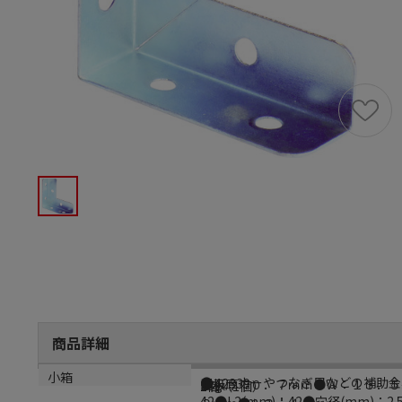
商品詳細
商品説明
メーカー品番
サイズ
重量
小箱
●コーナーやつなぎ目などの補助金具と
1142339
●板厚：０．７ｍｍ●Ｗ：１３．５
23g
1個（1個）
42●L2(mm)：42●穴径(mm)：