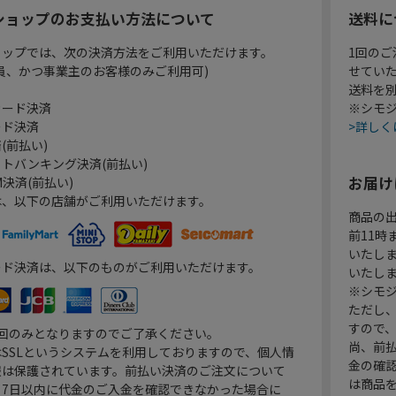
ショップのお支払い方法について
送料に
ョップでは、次の決済方法をご利用いただけます。
1回のご
員、かつ事業主のお客様のみご利用可)
せてい
送料を
カード決済
※シモジ
ード決済
>詳しく
(前払い)
トバンキング決済(前払い)
お届け
決済(前払い)
は、以下の店舗がご利用いただけます。
商品の
前11
いたし
ード決済は、以下のものがご利用いただけます。
いたし
※シモジ
ただし
すので
1回のみとなりますのでご了承ください。
尚、前
SSLというシステムを利用しておりますので、個人情
金の確
報は保護されています。前払い決済のご注文について
は商品
り7日以内に代金のご入金を確認できなかった場合に