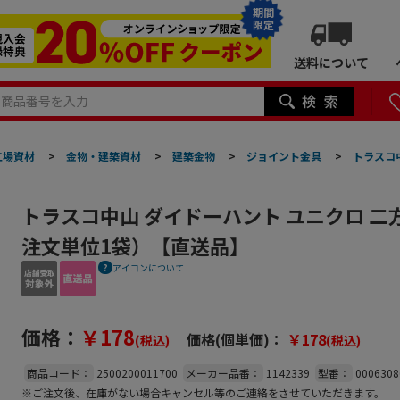
期間
限定
送料について
工場資材
>
金物・建築資材
>
建築金物
>
ジョイント金具
>
トラスコ中
トラスコ中山 ダイドーハント ユニクロ 二方
注文単位1袋）【直送品】
アイコンについて
価格：
￥178
価格(個単価)：
￥178
(税込)
(税込)
商品コード：
2500200011700
メーカー品番：
1142339
型番：
0006308
※ご注文後、在庫がない場合キャンセル等のご連絡をさせていただきます。