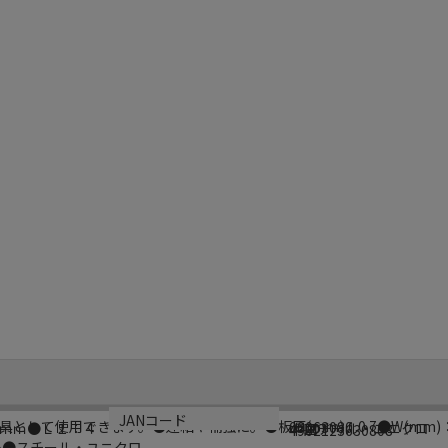
型番
材質
生産国
JANコード
して使用できます。●連結や補強に。●板厚(mm)：0.7●W(mm)：13
00063080
ｍｍ●Ｌ１：４
・スチール・ユニクロ
中国
4962123630808
2.5●スチール・ユニクロ