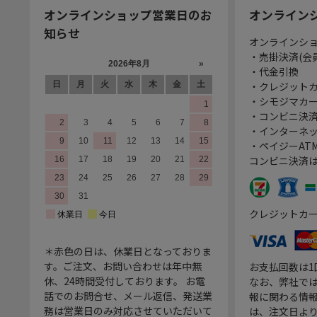
オンラインショップ営業日のお
オンライン
知らせ
オンラインシ
・売掛決済(会
・代金引換
・クレジット
・シモジマカ
・コンビニ決済
・インターネッ
・ペイジーATM
コンビニ決済
クレジットカ
＊赤色の日は、休業日となっておりま
す。ご注文、お問い合わせは年中無
お支払回数は
休、24時間受付しております。 お電
なお、弊社では
話でのお問合せ、メール返信、発送業
報に関わる情
務は営業日のみ対応させていただいて
は、注文日よ