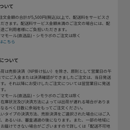
ついて
注文金額の合計が5,500円(税込)以上で、配送料をサービスさ
ただきます。配送料サービス金額未満のご注文の場合には、配
別途ご利用者様にご負担いただきます。
マモール(直送品)・シモラボのご注文は除く
はこちら
について
出荷は売掛決済（NP掛け払い）を除き、原則として営業日の午
時までにご入金または決済確認ができましたご注文は、当日発送
ます。それ以降にお受けしたご注文については翌営業日に発送
ます。
マモール(直送品)・シモラボのご注文は除く
、在庫状況及び決済方法によっては出荷が遅れる場合がありま
、なるべく日数に余裕をもってご注文ください。
払いタイプの決済方法、売掛決済をご選択された場合にはご入
認、あるいは、審査通過の後になります。また、一部の地域に
をお届けできない場合がございますので詳しくは「配送不可地