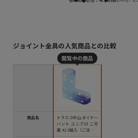
２ｍｍ●Ｌ２：４２ｍｍ
ジョイント金具の人気商品との比較
商品名
トラスコ中山 ダイドー
ハント ユニクロ 二方
面 42 2組入（ご注文単
位1袋）【直送品】