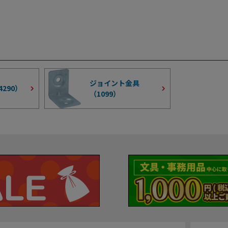
ジョイント金具
4290
）
（
1099
）