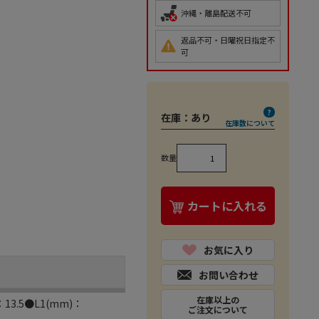
沖縄・離島配送不可
返品不可・日曜祝日指定不
可
在庫：
あり
在庫数について
数量
カートに入れる
お気に入り
お問い合わせ
在庫以上の
.5●L1(mm)：
ご注文について