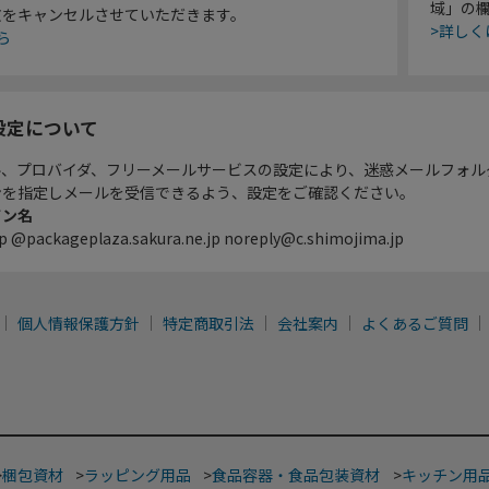
域」の
文をキャンセルさせていただきます。
>詳しく
ら
設定について
ル、プロバイダ、フリーメールサービスの設定により、迷惑メールフォル
ンを指定しメールを受信できるよう、設定をご確認ください。
イン名
p @packageplaza.sakura.ne.jp noreply@c.shimojima.jp
個人情報保護方針
特定商取引法
会社案内
よくあるご質問
>
梱包資材
>
ラッピング用品
>
食品容器・食品包装資材
>
キッチン用