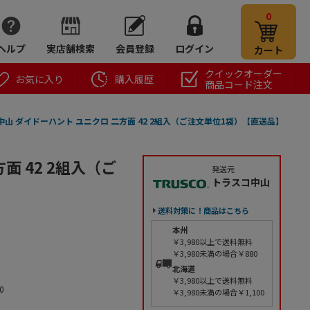
0
ヘルプ
実店舗検索
会員登録
ログイン
カート
クイックオーダー
お気に入り
購入履歴
商品コード注文
山 ダイドーハント ユニクロ 二方面 42 2組入（ご注文単位1袋）【直送品】
面 42 2組入（ご
発送元
トラスコ中山
送料対策に！商品はこちら
本州
￥3,980以上で送料無料
￥3,980未満の場合￥880
北海道
￥3,980以上で送料無料
0
￥3,980未満の場合￥1,100