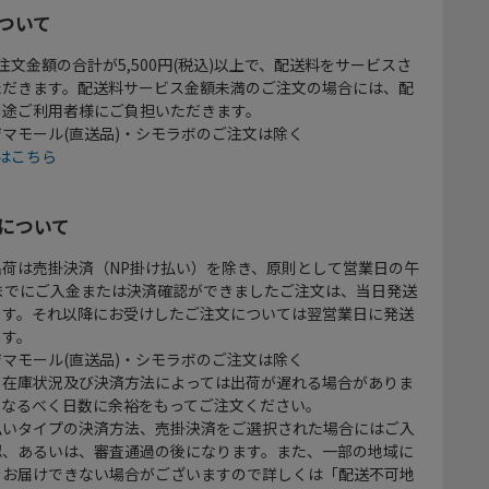
ついて
注文金額の合計が5,500円(税込)以上で、配送料をサービスさ
ただきます。配送料サービス金額未満のご注文の場合には、配
別途ご利用者様にご負担いただきます。
マモール(直送品)・シモラボのご注文は除く
はこちら
について
出荷は売掛決済（NP掛け払い）を除き、原則として営業日の午
時までにご入金または決済確認ができましたご注文は、当日発送
ます。それ以降にお受けしたご注文については翌営業日に発送
ます。
マモール(直送品)・シモラボのご注文は除く
、在庫状況及び決済方法によっては出荷が遅れる場合がありま
、なるべく日数に余裕をもってご注文ください。
払いタイプの決済方法、売掛決済をご選択された場合にはご入
認、あるいは、審査通過の後になります。また、一部の地域に
をお届けできない場合がございますので詳しくは「配送不可地