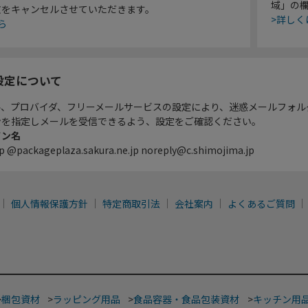
域」の
文をキャンセルさせていただきます。
>詳しく
ら
設定について
ル、プロバイダ、フリーメールサービスの設定により、迷惑メールフォル
ンを指定しメールを受信できるよう、設定をご確認ください。
イン名
p @packageplaza.sakura.ne.jp noreply@c.shimojima.jp
個人情報保護方針
特定商取引法
会社案内
よくあるご質問
>
梱包資材
>
ラッピング用品
>
食品容器・食品包装資材
>
キッチン用