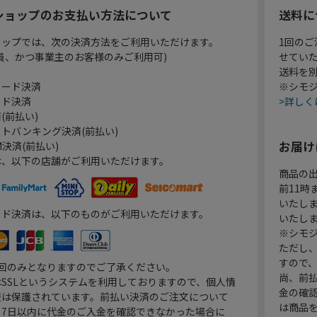
ショップのお支払い方法について
送料に
ョップでは、次の決済方法をご利用いただけます。
1回のご
員、かつ事業主のお客様のみご利用可)
せてい
送料を
カード決済
※シモジ
ード決済
>詳しく
(前払い)
トバンキング決済(前払い)
お届け
決済(前払い)
は、以下の店舗がご利用いただけます。
商品の
前11
いたし
ード決済は、以下のものがご利用いただけます。
いたし
※シモジ
ただし
すので
1回のみとなりますのでご了承ください。
尚、前
SSLというシステムを利用しておりますので、個人情
金の確
報は保護されています。前払い決済のご注文について
は商品
り7日以内に代金のご入金を確認できなかった場合に