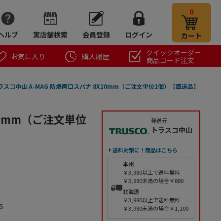
0
ヘルプ
実店舗検索
会員登録
ログイン
カート
クイックオーダー
お気に入り
購入履歴
商品コード注文
ラスコ中山 A-MAG 防爆両口スパナ 8X10mm（ご注文単位1個）【直送品】
10mm（ご注文単位
発送元
トラスコ中山
送料対策に！商品はこちら
本州
￥3,980以上で送料無料
￥3,980未満の場合￥880
北海道
￥3,980以上で送料無料
S
￥3,980未満の場合￥1,100