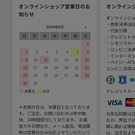
オンラインショップ営業日のお
オンライン
知らせ
オンラインシ
・売掛決済(会
・代金引換
・クレジット
・シモジマカ
・コンビニ決済
・インターネッ
・ペイジーATM
コンビニ決済
クレジットカ
＊赤色の日は、休業日となっておりま
す。ご注文、お問い合わせは年中無
お支払回数は
休、24時間受付しております。 お電
なお、弊社では
話でのお問合せ、メール返信、発送業
報に関わる情
務は営業日のみ対応させていただいて
は、注文日よ