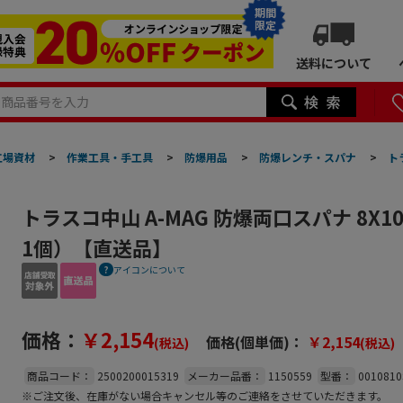
期間
限定
送料について
工場資材
>
作業工具・手工具
>
防爆用品
>
防爆レンチ・スパナ
>
ト
トラスコ中山 A-MAG 防爆両口スパナ 8X
1個）【直送品】
アイコンについて
価格：
￥2,154
価格(個単価)：
￥2,154
(税込)
(税込)
商品コード：
2500200015319
メーカー品番：
1150559
型番：
0010810
※ご注文後、在庫がない場合キャンセル等のご連絡をさせていただきます。