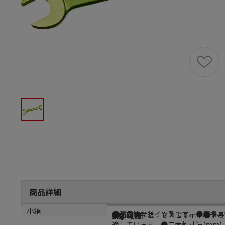
商品詳細
商品説明
メーカー品番
サイズ
重量
小箱
●高品質なドイツ製です。●摩擦、
1150559
●二面幅寸法：８×１０ｍｍ●全長
60g
1個（1個）
適しています。●二面幅寸法(mm)：