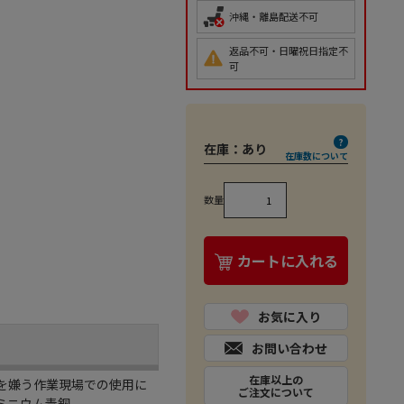
沖縄・離島配送不可
返品不可・日曜祝日指定不
可
在庫：
あり
在庫数について
数量
カートに入れる
お気に入り
お問い合わせ
在庫以上の
を嫌う作業現場での使用に
ご注文について
ルミニウム青銅