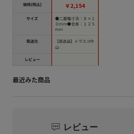
価格(税込)
￥2,154
サイズ
●二面幅寸法：８×１
０ｍｍ●全長：１２５
ｍｍ
発送元
【直送品】トラスコ中
山
レビュー
最近みた商品
レビュー