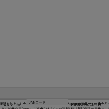
型番
材質
生産国
JANコード
衝撃を加えても火花が出ない耐腐食性にも優れている工具です。●火花
0010810S
：１２５ｍｍ
・アルミニウム青銅
ドイツ
4251551201729
8×10●全長(mm)：125●BAM(ドイツ連邦材料試験所)認定品●ア