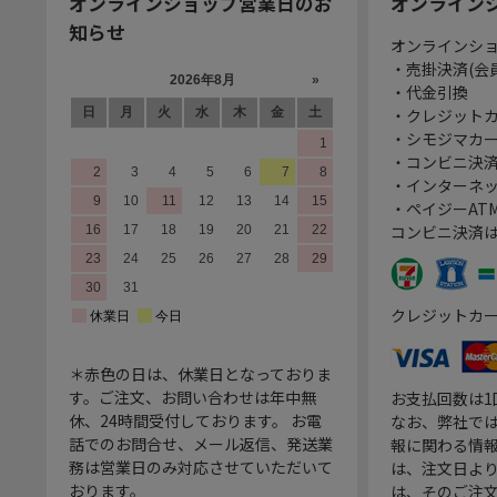
オンラインショップ営業日のお
オンライン
知らせ
オンラインシ
・売掛決済(会
・代金引換
・クレジット
・シモジマカ
・コンビニ決済
・インターネッ
・ペイジーATM
コンビニ決済
クレジットカ
＊赤色の日は、休業日となっておりま
す。ご注文、お問い合わせは年中無
お支払回数は
休、24時間受付しております。 お電
なお、弊社では
話でのお問合せ、メール返信、発送業
報に関わる情
務は営業日のみ対応させていただいて
は、注文日よ
おります。
は、そのご注