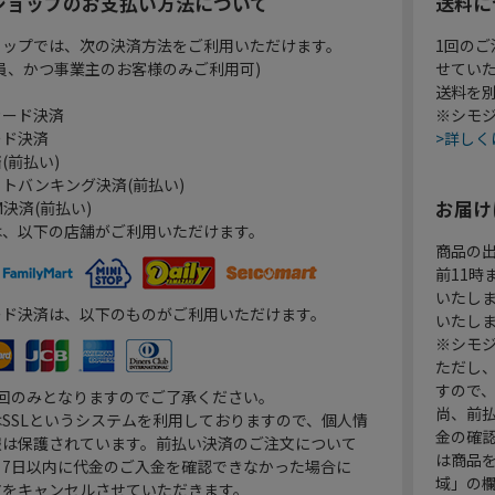
ショップのお支払い方法について
送料に
ョップでは、次の決済方法をご利用いただけます。
1回のご
員、かつ事業主のお客様のみご利用可)
せてい
送料を
カード決済
※シモジ
ード決済
>詳しく
(前払い)
トバンキング決済(前払い)
お届け
決済(前払い)
は、以下の店舗がご利用いただけます。
商品の
前11
いたし
ード決済は、以下のものがご利用いただけます。
いたし
※シモジ
ただし
すので
1回のみとなりますのでご了承ください。
尚、前
SSLというシステムを利用しておりますので、個人情
金の確
報は保護されています。前払い決済のご注文について
は商品
り7日以内に代金のご入金を確認できなかった場合に
域」の
文をキャンセルさせていただきます。