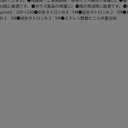
切断できます。●試薬瓶・工業薬品瓶・各種ガラス器具の保護に。●被
ml瓶に最適です。●ガラス製品の保護に。●瓶の移送等に最適です。●
径(φmm)：100～140●安全ネトロンN-6 5M●安全ネトロンN-2 5M
N-1 5M●安全ネトロンN-3 5M●エチレン酢酸ビニル共重合体