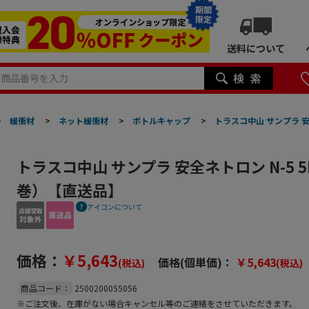
期間
限定
送料について
>
緩衝材
>
ネット緩衝材
>
ボトルキャップ
>
トラスコ中山 サンプラ 安
トラスコ中山 サンプラ 安全ネトロン N-5 
巻）【直送品】
アイコンについて
価格：
￥5,643
価格(個単価)：
￥5,643
(税込)
(税込)
商品コード：
2500200055056
※ご注文後、在庫がない場合キャンセル等のご連絡をさせていただきます。