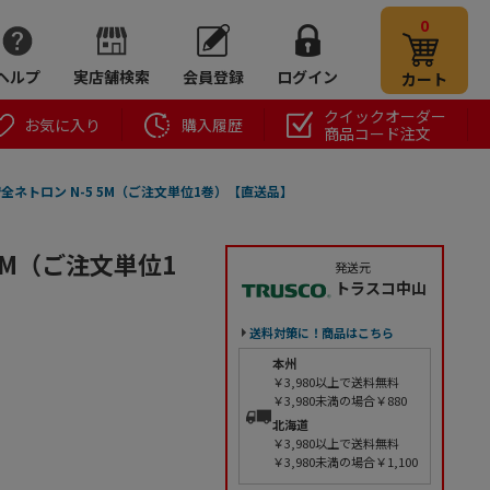
0
ヘルプ
実店舗検索
会員登録
ログイン
カート
クイックオーダー
お気に入り
購入履歴
商品コード注文
全ネトロン N-5 5M（ご注文単位1巻）【直送品】
5M（ご注文単位1
発送元
トラスコ中山
送料対策に！商品はこちら
本州
￥3,980以上で送料無料
￥3,980未満の場合￥880
北海道
￥3,980以上で送料無料
￥3,980未満の場合￥1,100