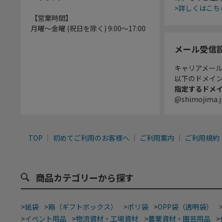
>詳しくはこち
【営業時間】
月曜～金曜 (祝日を除く) 9:00～17:00
メール受信
キャリアメー
以下のドメイ
指定するドメ
@shimojima.j
TOP
初めてご利用のお客様へ
ご利用案内
ご利用規約
商品カテゴリーから探す
>
紙袋
>
箱（ギフトボックス）
>
ポリ袋
>
OPP袋（透明袋）
>
イベント用品
>
物流資材・工場資材
>
農業資材・園芸用品
>