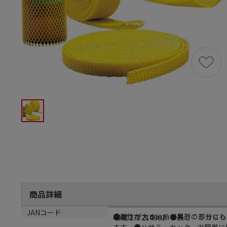
商品詳細
商品説明
サイズ
JANコード
●弾性が大きいので異形の部分にも
●幅：１３０ｍｍ●長さ：５０００
4560277214662