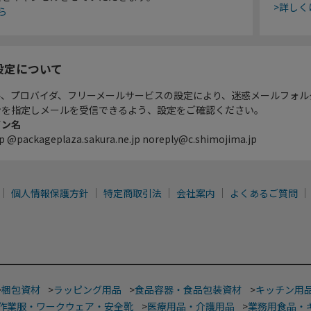
>詳しく
ら
設定について
ル、プロバイダ、フリーメールサービスの設定により、迷惑メールフォル
ンを指定しメールを受信できるよう、設定をご確認ください。
イン名
p @packageplaza.sakura.ne.jp noreply@c.shimojima.jp
個人情報保護方針
特定商取引法
会社案内
よくあるご質問
>
梱包資材
>
ラッピング用品
>
食品容器・食品包装資材
>
キッチン用
作業服・ワークウェア・安全靴
>
医療用品・介護用品
>
業務用食品・