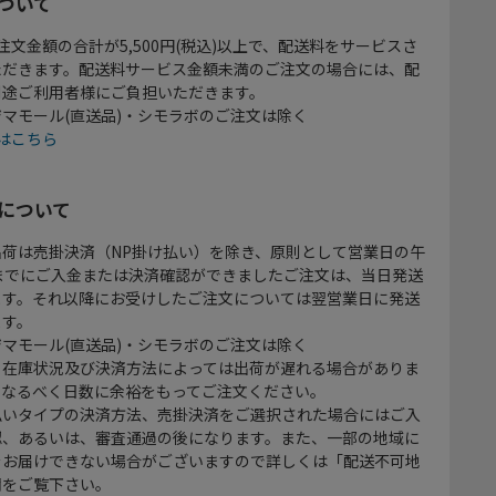
ついて
注文金額の合計が5,500円(税込)以上で、配送料をサービスさ
ただきます。配送料サービス金額未満のご注文の場合には、配
別途ご利用者様にご負担いただきます。
マモール(直送品)・シモラボのご注文は除く
はこちら
について
出荷は売掛決済（NP掛け払い）を除き、原則として営業日の午
時までにご入金または決済確認ができましたご注文は、当日発送
ます。それ以降にお受けしたご注文については翌営業日に発送
ます。
マモール(直送品)・シモラボのご注文は除く
、在庫状況及び決済方法によっては出荷が遅れる場合がありま
、なるべく日数に余裕をもってご注文ください。
払いタイプの決済方法、売掛決済をご選択された場合にはご入
認、あるいは、審査通過の後になります。また、一部の地域に
をお届けできない場合がございますので詳しくは「配送不可地
欄をご覧下さい。