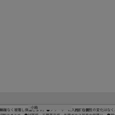
小箱
無理なく被覆し保護します。●フリーザーに入れても弾性の変化はなく
ｍｍ
1個（1個）