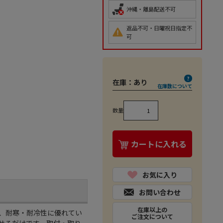
沖縄・離島配送不可
返品不可・日曜祝日指定不
可
在庫：
あり
在庫数について
数量
カートに入れる
お気に入り
お問い合わせ
在庫以上の
、耐寒・耐冷性に優れてい
ご注文について