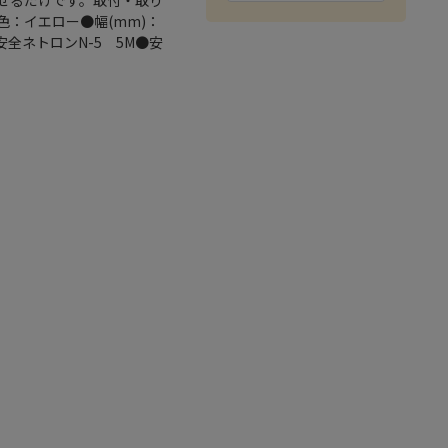
せるだけです。取付・取り
色：イエロー●幅(mm)：
●安全ネトロンN-5 5M●安