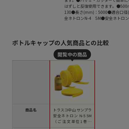
ます。●ハサミ・カッターで簡単に
はずしと反復使用できます。●500
130●長さ(mm)：5000●適合口
全ネトロンN-4 5M●安全ネトロン
ボトルキャップの人気商品との比較
商品名
トラスコ中山 サンプラ
安全ネトロン N-5 5M
（ご注文単位1巻）
【直送品】