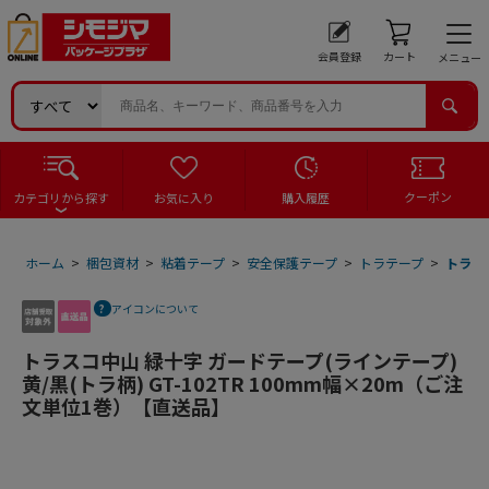
会員登録
カート
メニュー
クーポン
カテゴリから探す
お気に入り
購入履歴
ホーム
>
梱包資材
>
粘着テープ
>
安全保護テープ
>
トラテープ
>
トラスコ
アイコンについて
トラスコ中山 緑十字 ガードテープ(ラインテープ)
黄/黒(トラ柄) GT-102TR 100mm幅×20m（ご注
文単位1巻）【直送品】