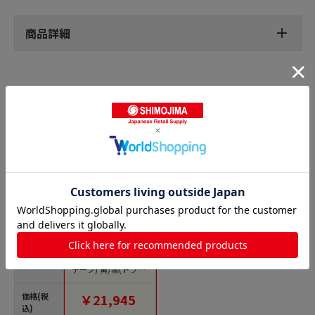
商品詳細
トラテープの人気商品との比較
商品名
トラスコ中山 緑十字
ガードテープ(ライン
テープ) 黄/黒(トラ柄)
GT-102TR 100mm幅
×20m（ご注文単位1
価格(税
￥21,945
巻）【直送品】
込)