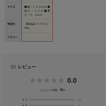
サイズ
●幅：１００ｍｍ●
長さ：２０ｍ●厚
さ：０．２ｍｍ
発送元
【直送品】トラスコ
中山
レビュー
レビュー
0.0
0
レビュー件数：
件
★
5
(0)
★
4
(0)