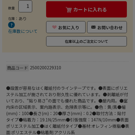
数量
カートに入れる
あり
在庫：
お気に入り
お問い合わせ
在庫数について
在庫以上のご注文について
2500200229310
商品コード
●設置が容易なはく離紙付のラインテープです。●表面にポリエ
ステル加工が施されており耐久性に優れています。●剥離紙が付
いており、“貼り易さ”の面でも優れた商品です。●屋内用。●室
内床の区域表示、案内路表示、危険表示等に。●色：黄/黒●幅
(mm)：100●長さ(m)：20●厚さ(mm)：0.2●取付方法：貼付
タイプ●粘着力：19.1N/25mm●引張強度：147N/10mm●表面
ポリエステル加工●はく離紙付タイプ●基材:オレフィン樹脂●表
面:ポリエステル●粘着剤:アクリル系